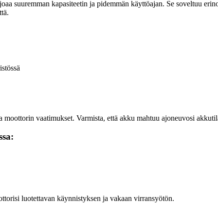
aa suuremman kapasiteetin ja pidemmän käyttöajan. Se soveltuu erinoma
tä.
istössä
oottorin vaatimukset. Varmista, että akku mahtuu ajoneuvosi akkutilaan j
ssa:
torisi luotettavan käynnistyksen ja vakaan virransyötön.