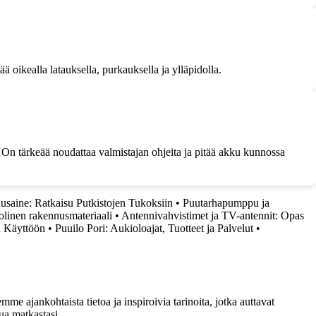
 oikealla latauksella, purkauksella ja ylläpidolla.
 On tärkeää noudattaa valmistajan ohjeita ja pitää akku kunnossa
usaine: Ratkaisu Putkistojen Tukoksiin
•
Puutarhapumppu ja
olinen rakennusmateriaali
•
Antennivahvistimet ja TV-antennit: Opas
a Käyttöön
•
Puuilo Pori: Aukioloajat, Tuotteet ja Palvelut
•
me ajankohtaista tietoa ja inspiroivia tarinoita, jotka auttavat
ua matkastasi.