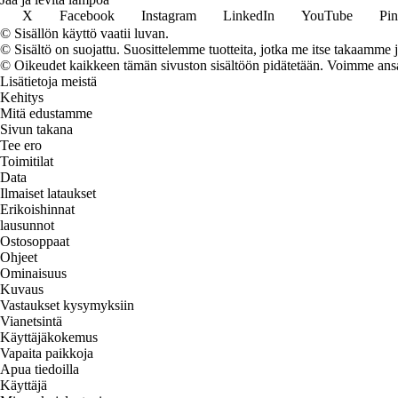
X
Facebook
Instagram
LinkedIn
YouTube
Pin
© Sisällön käyttö vaatii luvan.
© Sisältö on suojattu. Suosittelemme tuotteita, jotka me itse takaamme 
© Oikeudet kaikkeen tämän sivuston sisältöön pidätetään. Voimme ansait
Lisätietoja meistä
Kehitys
Mitä edustamme
Sivun takana
Tee ero
Toimitilat
Data
Ilmaiset lataukset
Erikoishinnat
lausunnot
Ostosoppaat
Ohjeet
Ominaisuus
Kuvaus
Vastaukset kysymyksiin
Vianetsintä
Käyttäjäkokemus
Vapaita paikkoja
Apua tiedoilla
Käyttäjä