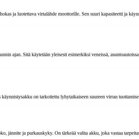
s ja luotettava virtalähde moottorille. Sen suuri kapasiteetti ja käynni
n ajan. Sitä käytetään yleisesti esimerkiksi veneissä, asuntoautoissa, 
s käynnistysakku on tarkoitettu lyhytaikaiseen suureen virran tuottamis
, jännite ja purkauskyky. On tärkeää valita akku, joka vastaa tarpeitas