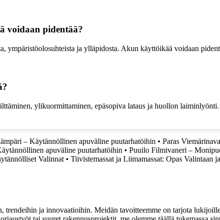
tä voidaan pidentää?
, ympäristöolosuhteista ja ylläpidosta. Akun käyttöikää voidaan pidentää
ä?
täminen, ylikuormittaminen, epäsopiva lataus ja huollon laiminlyönti.
ämpäri – Käytännöllinen apuväline puutarhatöihin
•
Paras Viemärinava
äytännöllinen apuväline puutarhatöihin
•
Puuilo Filmivaneri – Monipu
ytännölliset Valinnat
•
Tiivistemassat ja Liimamassat: Opas Valintaan j
, trendeihin ja innovaatioihin. Meidän tavoitteemme on tarjota lukijoillem
jaustyöt tai suuret rakennusprojektit, me olemme täällä tukemassa sin