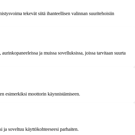
stysvoima tekevät siitä ihanteellisen valinnan suuritehoisiin
aurinkopaneeleissa ja muissa sovelluksissa, joissa tarvitaan suurta
een esimerkiksi moottorin käynnistämiseen.
i ja soveltuu käyttökohteeseesi parhaiten.