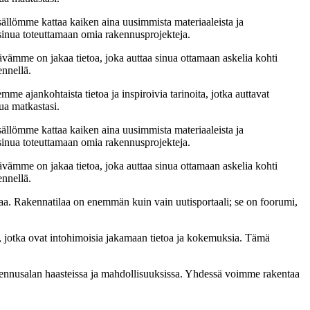
sällömme kattaa kaiken aina uusimmista materiaaleista ja
t sinua toteuttamaan omia rakennusprojekteja.
ämme on jakaa tietoa, joka auttaa sinua ottamaan askelia kohti
ennellä.
me ajankohtaista tietoa ja inspiroivia tarinoita, jotka auttavat
ua matkastasi.
sällömme kattaa kaiken aina uusimmista materiaaleista ja
t sinua toteuttamaan omia rakennusprojekteja.
ämme on jakaa tietoa, joka auttaa sinua ottamaan askelia kohti
ennellä.
a. Rakennatilaa on enemmän kuin vain uutisportaali; se on foorumi,
, jotka ovat intohimoisia jakamaan tietoa ja kokemuksia. Tämä
akennusalan haasteissa ja mahdollisuuksissa. Yhdessä voimme rakentaa