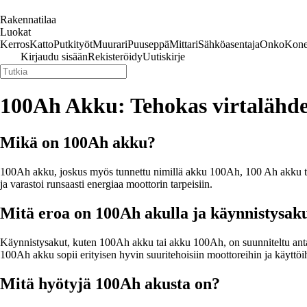
Rakennatilaa
Luokat
Kerros
Katto
Putkityöt
Muurari
Puuseppä
Mittari
Sähköasentaja
Onko
Kone
Kirjaudu sisään
Rekisteröidy
Uutiskirje
100Ah Akku: Tehokas virtalähde
Mikä on 100Ah akku?
100Ah akku, joskus myös tunnettu nimillä akku 100Ah, 100 Ah akku tai
ja varastoi runsaasti energiaa moottorin tarpeisiin.
Mitä eroa on 100Ah akulla ja käynnistysaku
Käynnistysakut, kuten 100Ah akku tai akku 100Ah, on suunniteltu antam
100Ah akku sopii erityisen hyvin suuritehoisiin moottoreihin ja käyttöih
Mitä hyötyjä 100Ah akusta on?