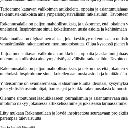
Tarjoamme kattavan valikoiman artikkeleita, oppaita ja asiantuntijahaas
rakennustekniikoista aina ympäristöystävällisiin ratkaisuihin. Tavoittee
Rakennusalalla on paljon mahdollisuuksia, ja uskomme, että jokainen v
unelmiasi. Inspiroimme sinua kokeilemaan uusia asioita ja kehittämään tai
Rakennatilaa on digitaalinen alusta, joka keskittyy rakennusalan uutisiin
ymmärtämään rakentamisen monimuotoisuutta. Olipa kyseessä pienet kor
Tarjoamme kattavan valikoiman artikkeleita, oppaita ja asiantuntijahaas
rakennustekniikoista aina ympäristöystävällisiin ratkaisuihin. Tavoittee
Rakennusalalla on paljon mahdollisuuksia, ja uskomme, että jokainen v
unelmiasi. Inspiroimme sinua kokeilemaan uusia asioita ja kehittämään tai
Yhteisömme on avainasemassa. Haluamme kuulla ideoitasi, kysymyksiäs
joka yhdistää asiantuntijat, harrastajat ja kaikki rakennusalasta kiinnost
Olemme sitoutuneet laadukkaaseen journalismiin ja asiantuntevaan sis
intohimo näkyy jokaisessa artikkelissamme ja jokaisessa tarinassamme.
Liity mukaan Rakennatilaan ja löydä inspiraatiota seuraavaan projekti
parempaa tulevaisuutta!
Jaa ja levitä lämpöä