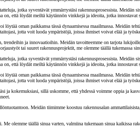
tatteluja, jotka syventävät ymmärrystäsi rakennusprosessista. Meidän si
na on, että löydät meiltä käytännön vinkkejä ja ideoita, jotka innostava
oi löytää oman paikkansa tässä dynaamisessa maailmassa. Meidän tehtäv
tojasi, jotta voit luoda ympäristöjä, joissa ihmiset voivat elää ja työsk
, trendeihin ja innovaatioihin. Meidän tavoitteemme on tarjota lukijoillem
jaustyöt tai suuret rakennusprojektit, me olemme täällä tukemassa sin
tatteluja, jotka syventävät ymmärrystäsi rakennusprosessista. Meidän si
na on, että löydät meiltä käytännön vinkkejä ja ideoita, jotka innostava
oi löytää oman paikkansa tässä dynaamisessa maailmassa. Meidän tehtäv
tojasi, jotta voit luoda ympäristöjä, joissa ihmiset voivat elää ja työsk
i ja kokemuksiasi, sillä uskomme, että yhdessä voimme oppia ja kasva
uneet.
ällöntuotantoon. Meidän tiimimme koostuu rakennusalan ammattilaisista
isi. Me olemme täällä sinua varten, valmiina tukemaan sinua kaikissa r