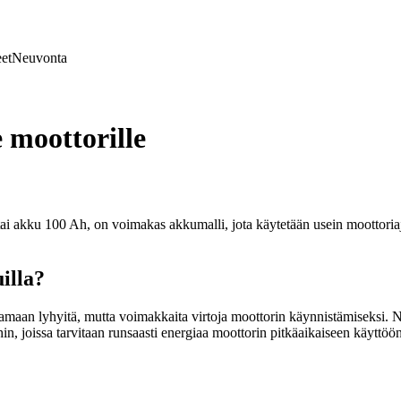
et
Neuvonta
 moottorille
 akku 100 Ah, on voimakas akkumalli, jota käytetään usein moottoriaj
illa?
aan lyhyitä, mutta voimakkaita virtoja moottorin käynnistämiseksi. Ne 
in, joissa tarvitaan runsaasti energiaa moottorin pitkäaikaiseen käyttöön