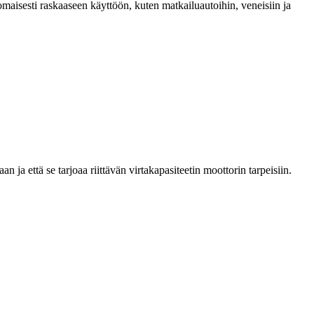
isesti raskaaseen käyttöön, kuten matkailuautoihin, veneisiin ja
a että se tarjoaa riittävän virtakapasiteetin moottorin tarpeisiin.