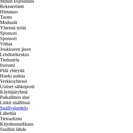
Minun kojelautani
Rekisteröinti
Hintataso
Tuotto
Moduulit
Yhteistä työtä
Sponsori
Sponsori
Viittaa
Joukkueen jäsen
Lehdistökeskus
Tiedustelu
foorumi
Pidä yhteyttä
Hanki uutisia
Verkkoyhteisö
Uutiset sähköposti
Käyttäjäryhmä
Paikallinen alue
Linkit sisällössä
Sisällysluettelo
Lähettää
Tietoarkisto
Kirjoitusnurkkaus
Sisällön lähde