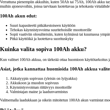
Verrattuna pienempiin akkuihin, kuten 50Ah tai 75Ah, 100Ah akku tarjo
muihin ajoneuvoihin, joissa tarvitaan luotettavaa ja tehokasta virtalähdet
100Ah akun edut:
Suuri kapasiteetti pitkäkestoiseen käyttöön
Tehokas käynnistysvoima suuritehoisille moottoreille
Sopii vaativiin olosuhteisiin, kuten kylmässä tai kuumassa ympär
Pitkä käyttöikä ja luotettava suorituskyky
Kuinka valita sopiva 100Ah akku?
Kun valitset 100Ah akkua, on tärkeää ottaa huomioon käyttötarkoitus ja m
Asiat, jotka kannattaa huomioida 100Ah akkua valite
Akkutyypin sopivuus (yleisin on lyijyakku)
Akkukoon ja muodon sopivuus
Käynnistysvoiman riittävyys moottorille
Valmistajan maine ja laadunvarmistus
Valitsemalla laadukkaan ja oikein mitoitetun 100Ah akun varmistat moot