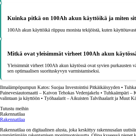
Kuinka pitkä on 100Ah akun käyttöikä ja miten si
100Ah akun käyttöikä riippuu monista tekijöistä, kuten käyttötavasta
Mitkä ovat yleisimmät virheet 100Ah akun käytöss
Yleisimmät virheet 100Ah akun käytössä ovat syvien purkausten vält
sen optimaalisen suorituskyvyn varmistamiseksi.
Ilmalämpöpumpun Katos: Suojaa Investointisi Pitkäikäisyyden
•
Tuhka
Painevesiautomaatti – Kaivon Tehokas Vedenjakelu
•
Tuhkaämpäri – K
valintaan ja käyttöön
•
Työhaalarit – Aikuisten Talvihaalarit ja Muut Kä
Tutustu meihin
Rakennatilaa
Rakennatilaa
Rakennatilaa on digitaalinen alusta, joka keskittyy rakennusalan uutisiin
ymmärtämään rakentamisen monimuotoisuutta. Olipa kyseessä pienet kor