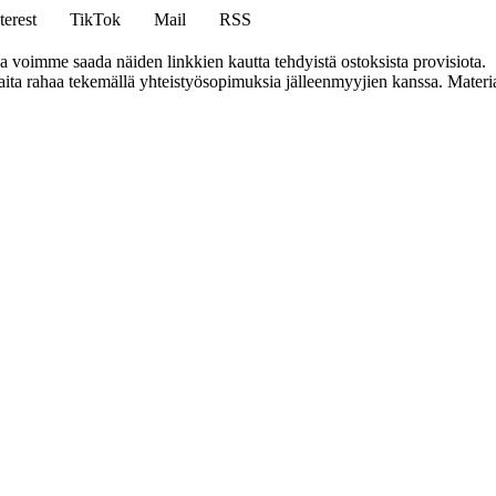
terest
TikTok
Mail
RSS
ja voimme saada näiden linkkien kautta tehdyistä ostoksista provisiota.
a rahaa tekemällä yhteistyösopimuksia jälleenmyyjien kanssa. Materiaal