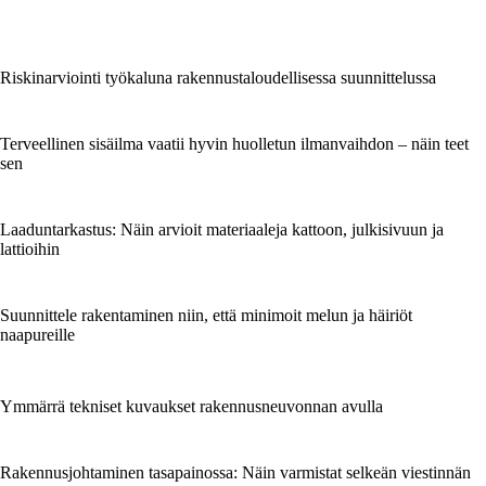
Riskinarviointi työkaluna rakennustaloudellisessa suunnittelussa
Terveellinen sisäilma vaatii hyvin huolletun ilmanvaihdon – näin teet
sen
Laaduntarkastus: Näin arvioit materiaaleja kattoon, julkisivuun ja
lattioihin
Suunnittele rakentaminen niin, että minimoit melun ja häiriöt
naapureille
Ymmärrä tekniset kuvaukset rakennusneuvonnan avulla
Rakennusjohtaminen tasapainossa: Näin varmistat selkeän viestinnän