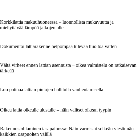
Korkkilattia makuuhuoneessa – luonnollista mukavuutta ja
miellyttävää lämpöä jalkojen alle
Dokumentoi lattiarakenne helpompaa tulevaa huoltoa varten
Vältä virheet ennen lattian asennusta – oikea valmistelu on ratkaisevan
tärkeää
Luo patinaa lattian pintojen hallitulla vanhentamisella
Oikea lattia oikealle alustalle – näin valitset oikean tyypin
Rakennusjohtaminen tasapainossa: Näin varmistat selkeän viestinnän
kaikkien osapuolten välillä