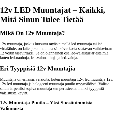
12v LED Muuntajat – Kaikki,
Mitä Sinun Tulee Tietää
Mikä On 12v Muuntaja?
12v muuntaja, joskus kutsuttu myös nimellä led muuntaja tai led
virtalähde, on laite, joka muuntaa sähköverkosta saatavan vaihtovirran
12 voltin tasavirraksi. Se on olennainen osa led-valaistusjärjestelmiä,
kuten led-nauhoja, led-valonauhoja ja led-valoja.
Eri Tyyppisiä 12v Muuntajia
Muuntajia on erilaisia versioita, kuten muuntaja 12v, led muuntaja 12v,
12v led muuntaja ja halogeeni muuntaja puuilo myymälöistä. Valitse
sinun tarpeisiisi sopiva muuntaja sen perusteella, minkä tyyppistä
valaistusta käytät.
12v Muuntaja Puuilo – Yksi Suosituimmista
Valinnoista