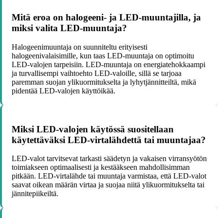
Mitä eroa on halogeeni- ja LED-muuntajilla, ja
miksi valita LED-muuntaja?
Halogeenimuuntaja on suunniteltu erityisesti
halogeenivalaisimille, kun taas LED-muuntaja on optimoitu
LED-valojen tarpeisiin. LED-muuntaja on energiatehokkaampi
ja turvallisempi vaihtoehto LED-valoille, sillä se tarjoaa
paremman suojan ylikuormitukselta ja lyhytjännitteiltä, mikä
pidentää LED-valojen käyttöikää.
Miksi LED-valojen käytössä suositellaan
käytettäväksi LED-virtalähdettä tai muuntajaa?
LED-valot tarvitsevat tarkasti säädetyn ja vakaisen virransyötön
toimiakseen optimaalisesti ja kestääkseen mahdollisimman
pitkään. LED-virtalähde tai muuntaja varmistaa, että LED-valot
saavat oikean määrän virtaa ja suojaa niitä ylikuormitukselta tai
jännitepiikeiltä.