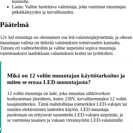
kunnolla.
Laatu: Valitse luotettava valmistaja, jotta varmistat muuntajan
pitkäikäisyyden ja turvallisuuden.
Päätelmä
12v led muuntaja on olennainen osa led-valaistusjärjestelmiä, ja oikean
muuntajan valinta on tärkeää valaistuksen toimivuuden kannalta.
Tutustu eri vaihtoehtoihin ja valitse tarpeisiisi sopiva muuntaja
varmistaaksesi laadukkaan valaistuksen kotiisi tai työtiloihisi.
Mikä on 12 voltin muuntajan käyttötarkoitus ja
miten se eroaa LED-muuntajasta?
12 voltin muuntaja on laite, joka muuntaa sähköverkon
korkeamman jännitteen, kuten 230V, turvallisemmaksi 12 voltin
tasajännitteeksi. Tämä mahdollistaa esimerkiksi LED-valojen tai
muiden elektronisten laitteiden käytön. LED-muuntaja
puolestaan on erityisesti suunniteltu LED-valojen tarpeisiin, ja
se varmistaa tasaisen ja vakaan virransyötön LED-valaisimille.