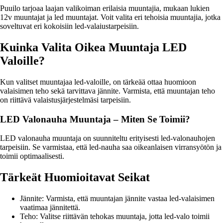
Puuilo tarjoaa laajan valikoiman erilaisia muuntajia, mukaan lukien
12v muuntajat ja led muuntajat. Voit valita eri tehoisia muuntajia, jotka
soveltuvat eri kokoisiin led-valaiustarpeisiin.
Kuinka Valita Oikea Muuntaja LED
Valoille?
Kun valitset muuntajaa led-valoille, on tärkeää ottaa huomioon
valaisimen teho sekä tarvittava jännite. Varmista, että muuntajan teho
on riittävä valaistusjärjestelmäsi tarpeisiin.
LED Valonauha Muuntaja – Miten Se Toimii?
LED valonauha muuntaja on suunniteltu erityisesti led-valonauhojen
tarpeisiin. Se varmistaa, että led-nauha saa oikeanlaisen virransyötön ja
toimii optimaalisesti.
Tärkeät Huomioitavat Seikat
Jännite: Varmista, että muuntajan jännite vastaa led-valaisimen
vaatimaa jännitettä.
Teho: Valitse riittävän tehokas muuntaja, jotta led-valo toimii