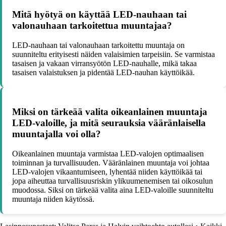
Mitä hyötyä on käyttää LED-nauhaan tai
valonauhaan tarkoitettua muuntajaa?
LED-nauhaan tai valonauhaan tarkoitettu muuntaja on
suunniteltu erityisesti näiden valaisimien tarpeisiin. Se varmistaa
tasaisen ja vakaan virransyötön LED-nauhalle, mikä takaa
tasaisen valaistuksen ja pidentää LED-nauhan käyttöikää.
Miksi on tärkeää valita oikeanlainen muuntaja
LED-valoille, ja mitä seurauksia vääränlaisella
muuntajalla voi olla?
Oikeanlainen muuntaja varmistaa LED-valojen optimaalisen
toiminnan ja turvallisuuden. Vääränlainen muuntaja voi johtaa
LED-valojen vikaantumiseen, lyhentää niiden käyttöikää tai
jopa aiheuttaa turvallisuusriskin ylikuumenemisen tai oikosulun
muodossa. Siksi on tärkeää valita aina LED-valoille suunniteltu
muuntaja niiden käytössä.