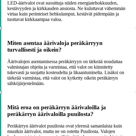
LED-äärivalot ovat suosittuja niiden energiatehokkuuden,
kestävyyden ja kirkkauden ansiosta. Ne kuluttavat vähemmän
virtaa kuin perinteiset hehkulamput, kestävät pidempään ja
tuottavat kirkkaampaa valoa.
Miten asentaa äärivaloja peräkärryyn
turvallisesti ja oikein?
Äärivalojen asentamisessa peräkärryyn on tärkeää noudattaa
valmistajan ohjeita ja varmistaa, että valot on kiinnitetty
tukevasti ja suojattu kosteudelta ja likaantumiselta. Lisäksi on
tärkeää varmistaa, että valot on kytketty oikein peräkärryn
sähköjärjestelmään.
Mitä eroa on peräkärryn äärivaloilla ja
peräkärryn äärivaloilla puuilosta?
Peräkärryn äärivalot puuilosta ovat yleensä samanlaisia kuin
muutkin äärivalot, mutta ne on ostettu Puuilosta. Valojen