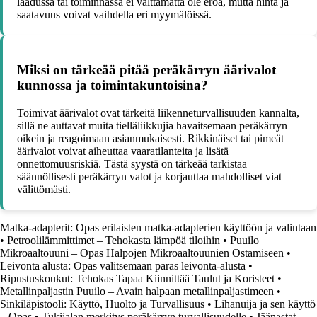
laadussa tai toiminnassa ei välttämättä ole eroa, mutta hinta ja
saatavuus voivat vaihdella eri myymälöissä.
Miksi on tärkeää pitää peräkärryn äärivalot
kunnossa ja toimintakuntoisina?
Toimivat äärivalot ovat tärkeitä liikenneturvallisuuden kannalta,
sillä ne auttavat muita tielläliikkujia havaitsemaan peräkärryn
oikein ja reagoimaan asianmukaisesti. Rikkinäiset tai pimeät
äärivalot voivat aiheuttaa vaaratilanteita ja lisätä
onnettomuusriskiä. Tästä syystä on tärkeää tarkistaa
säännöllisesti peräkärryn valot ja korjauttaa mahdolliset viat
välittömästi.
Matka-adapterit: Opas erilaisten matka-adapterien käyttöön ja valintaan
•
Petroolilämmittimet – Tehokasta lämpöä tiloihin
•
Puuilo
Mikroaaltouuni – Opas Halpojen Mikroaaltouunien Ostamiseen
•
Leivonta alusta: Opas valitsemaan paras leivonta-alusta
•
Ripustuskoukut: Tehokas Tapaa Kiinnittää Taulut ja Koristeet
•
Metallinpaljastin Puuilo – Avain halpaan metallinpaljastimeen
•
Sinkiläpistooli: Käyttö, Huolto ja Turvallisuus
•
Lihanuija ja sen käyttö
– Opas
•
Tukijalan merkitys peräkärryn turvallisuudelle
•
Jäänastat