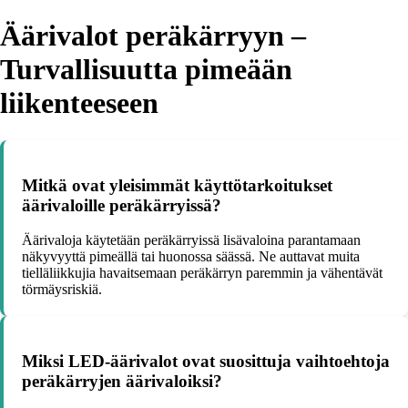
Äärivalot peräkärryyn –
Turvallisuutta pimeään
liikenteeseen
Mitkä ovat yleisimmät käyttötarkoitukset
äärivaloille peräkärryissä?
Äärivaloja käytetään peräkärryissä lisävaloina parantamaan
näkyvyyttä pimeällä tai huonossa säässä. Ne auttavat muita
tielläliikkujia havaitsemaan peräkärryn paremmin ja vähentävät
törmäysriskiä.
Miksi LED-äärivalot ovat suosittuja vaihtoehtoja
peräkärryjen äärivaloiksi?