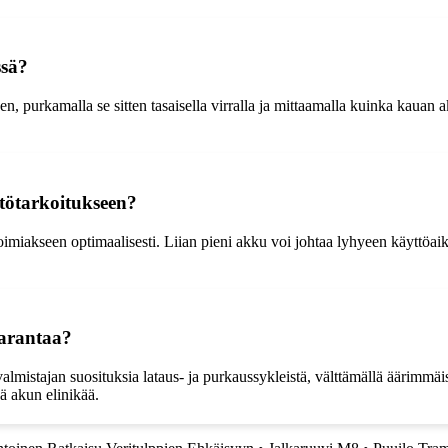
ssä?
n, purkamalla se sitten tasaisella virralla ja mittaamalla kuinka kauan 
tötarkoitukseen?
 toimiakseen optimaalisesti. Liian pieni akku voi johtaa lyhyeen käyttöa
parantaa?
mistajan suosituksia lataus- ja purkaussykleistä, välttämällä äärimmäisi
ä akun elinikää.