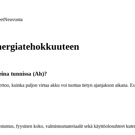
et
Neuvonta
nergiatehokkuuteen
reina tunnissa (Ah)?
ertoo, kuinka paljon virtaa akku voi tuottaa tietyn ajanjakson aikana. 
umus, fyysinen koko, valmistusmateriaalit sekä käyttöolosuhteet kuten