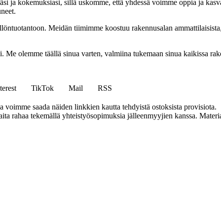
i ja kokemuksiasi, sillä uskomme, että yhdessä voimme oppia ja kasva
uneet.
ällöntuotantoon. Meidän tiimimme koostuu rakennusalan ammattilaisista
isi. Me olemme täällä sinua varten, valmiina tukemaan sinua kaikissa r
terest
TikTok
Mail
RSS
ja voimme saada näiden linkkien kautta tehdyistä ostoksista provisiota.
a rahaa tekemällä yhteistyösopimuksia jälleenmyyjien kanssa. Materiaal