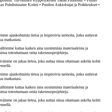
poliinit: Turvallinen Hyppelykesäsi Takaa Puuilosta!
•
Puuilo
kas Puhdistusaine Kotiisi
•
Puuilon Aukioloajat ja Poikkeukset
•
me ajankohtaista tietoa ja inspiroivia tarinoita, jotka auttavat
ua matkastasi.
sällömme kattaa kaiken aina uusimmista materiaaleista ja
t sinua toteuttamaan omia rakennusprojekteja.
ämme on jakaa tietoa, joka auttaa sinua ottamaan askelia kohti
ennellä.
me ajankohtaista tietoa ja inspiroivia tarinoita, jotka auttavat
ua matkastasi.
sällömme kattaa kaiken aina uusimmista materiaaleista ja
t sinua toteuttamaan omia rakennusprojekteja.
ämme on jakaa tietoa, joka auttaa sinua ottamaan askelia kohti
ennellä.