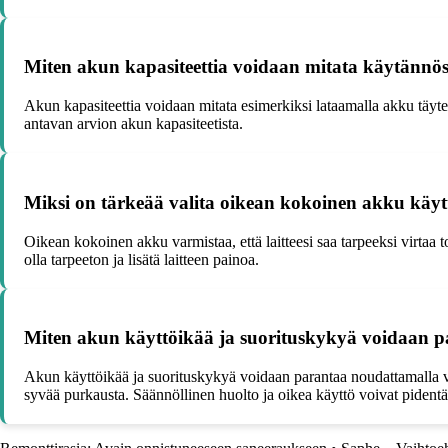
Miten akun kapasiteettia voidaan mitata käytännö
Akun kapasiteettia voidaan mitata esimerkiksi lataamalla akku täytee
antavan arvion akun kapasiteetista.
Miksi on tärkeää valita oikean kokoinen akku käyt
Oikean kokoinen akku varmistaa, että laitteesi saa tarpeeksi virtaa
olla tarpeeton ja lisätä laitteen painoa.
Miten akun käyttöikää ja suorituskykyä voidaan 
Akun käyttöikää ja suorituskykyä voidaan parantaa noudattamalla val
syvää purkausta. Säännöllinen huolto ja oikea käyttö voivat pidentä