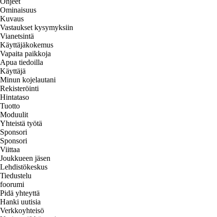
Ohjeet
Ominaisuus
Kuvaus
Vastaukset kysymyksiin
Vianetsintä
Käyttäjäkokemus
Vapaita paikkoja
Apua tiedoilla
Käyttäjä
Minun kojelautani
Rekisteröinti
Hintataso
Tuotto
Moduulit
Yhteistä työtä
Sponsori
Sponsori
Viittaa
Joukkueen jäsen
Lehdistökeskus
Tiedustelu
foorumi
Pidä yhteyttä
Hanki uutisia
Verkkoyhteisö