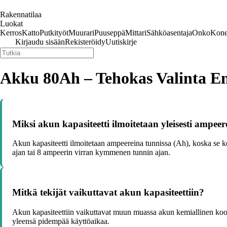
Rakennatilaa
Luokat
Kerros
Katto
Putkityöt
Muurari
Puuseppä
Mittari
Sähköasentaja
Onko
Kone
Kirjaudu sisään
Rekisteröidy
Uutiskirje
Akku 80Ah – Tehokas Valinta E
Miksi akun kapasiteetti ilmoitetaan yleisesti ampee
Akun kapasiteetti ilmoitetaan ampeereina tunnissa (Ah), koska se k
ajan tai 8 ampeerin virran kymmenen tunnin ajan.
Mitkä tekijät vaikuttavat akun kapasiteettiin?
Akun kapasiteettiin vaikuttavat muun muassa akun kemiallinen koost
yleensä pidempää käyttöaikaa.