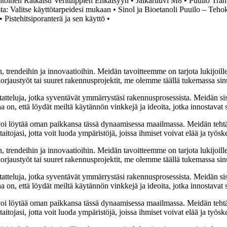
toinen Ratkaisu Veritulppien Ehkäisyyn
•
Jalkaruuvi M8
•
Puuilo Tram
a: Valitse käyttötarpeidesi mukaan
•
Sinol ja Bioetanoli Puuilo – Teho
•
Pistehitsiporanterä ja sen käyttö
•
, trendeihin ja innovaatioihin. Meidän tavoitteemme on tarjota lukijoillem
jaustyöt tai suuret rakennusprojektit, me olemme täällä tukemassa sin
tatteluja, jotka syventävät ymmärrystäsi rakennusprosessista. Meidän si
na on, että löydät meiltä käytännön vinkkejä ja ideoita, jotka innostava
oi löytää oman paikkansa tässä dynaamisessa maailmassa. Meidän tehtäv
tojasi, jotta voit luoda ympäristöjä, joissa ihmiset voivat elää ja työsk
, trendeihin ja innovaatioihin. Meidän tavoitteemme on tarjota lukijoillem
jaustyöt tai suuret rakennusprojektit, me olemme täällä tukemassa sin
tatteluja, jotka syventävät ymmärrystäsi rakennusprosessista. Meidän si
na on, että löydät meiltä käytännön vinkkejä ja ideoita, jotka innostava
oi löytää oman paikkansa tässä dynaamisessa maailmassa. Meidän tehtäv
tojasi, jotta voit luoda ympäristöjä, joissa ihmiset voivat elää ja työsk