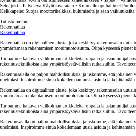
Remonttirasia: Avain onnistuneeseen saneeraukseen
•
Saphe – Vaihtoeh
Seinäjoki – Palveleva Käyttötavaratalo
•
Kuumailmapuhaltimet Puuilost
Kelkkapeite: Suojaa moottorikelkkasi kulumiselta ja sään vaikutuksilta
Tutustu meihin
Rakennatilaa
Rakennatilaa
Rakennatilaa on digitaalinen alusta, joka keskittyy rakennusalan uutisiin
ymmärtämään rakentamisen monimuotoisuutta. Olipa kyseessä pienet kor
Tarjoamme kattavan valikoiman artikkeleita, oppaita ja asiantuntijahaas
rakennustekniikoista aina ympäristöystävällisiin ratkaisuihin. Tavoittee
Rakennusalalla on paljon mahdollisuuksia, ja uskomme, että jokainen v
unelmiasi. Inspiroimme sinua kokeilemaan uusia asioita ja kehittämään tai
Rakennatilaa on digitaalinen alusta, joka keskittyy rakennusalan uutisiin
ymmärtämään rakentamisen monimuotoisuutta. Olipa kyseessä pienet kor
Tarjoamme kattavan valikoiman artikkeleita, oppaita ja asiantuntijahaas
rakennustekniikoista aina ympäristöystävällisiin ratkaisuihin. Tavoittee
Rakennusalalla on paljon mahdollisuuksia, ja uskomme, että jokainen v
unelmiasi. Inspiroimme sinua kokeilemaan uusia asioita ja kehittämään tai