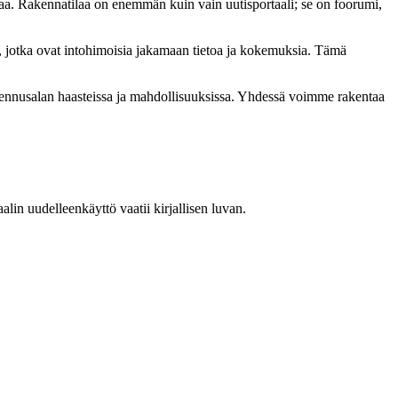
a. Rakennatilaa on enemmän kuin vain uutisportaali; se on foorumi,
, jotka ovat intohimoisia jakamaan tietoa ja kokemuksia. Tämä
akennusalan haasteissa ja mahdollisuuksissa. Yhdessä voimme rakentaa
in uudelleenkäyttö vaatii kirjallisen luvan.