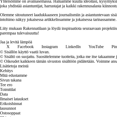
Yhteisömme on avainasemassa. Haluamme kuulla ideoitasi, kysymyksiäs
joka yhdistää asiantuntijat, harrastajat ja kaikki rakennusalasta kiinnost
Olemme sitoutuneet laadukkaaseen journalismiin ja asiantuntevaan sis
intohimo näkyy jokaisessa artikkelissamme ja jokaisessa tarinassamme.
Liity mukaan Rakennatilaan ja löydä inspiraatiota seuraavaan projekti
parempaa tulevaisuutta!
Jaa ja levitä lämpöä
X
Facebook
Instagram
LinkedIn
YouTube
Pin
© Sisällön käyttö vaatii luvan.
© Sisältö on suojattu. Suosittelemme tuotteita, jotka me itse takaamme 
© Oikeudet kaikkeen tämän sivuston sisältöön pidätetään. Voimme ansait
Lisätietoja meistä
Kehitys
Mitä edustamme
Sivun takana
Tee ero
Toimitilat
Data
Ilmaiset lataukset
Erikoishinnat
lausunnot
Ostosoppaat