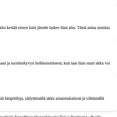
akku kestää ennen kuin jännite laskee liian alas. Tämä antaa suuntaa
ikaan ja suorituskyvyn heikkenemiseen, kun taas liian suuri akku voi
ä lämpötiloja, säilyttämällä akku asianmukaisesti ja välttämällä