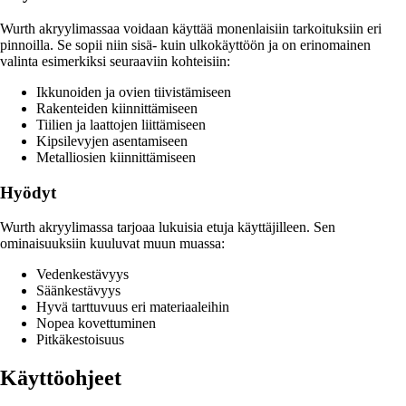
Wurth akryylimassaa voidaan käyttää monenlaisiin tarkoituksiin eri
pinnoilla. Se sopii niin sisä- kuin ulkokäyttöön ja on erinomainen
valinta esimerkiksi seuraaviin kohteisiin:
Ikkunoiden ja ovien tiivistämiseen
Rakenteiden kiinnittämiseen
Tiilien ja laattojen liittämiseen
Kipsilevyjen asentamiseen
Metalliosien kiinnittämiseen
Hyödyt
Wurth akryylimassa tarjoaa lukuisia etuja käyttäjilleen. Sen
ominaisuuksiin kuuluvat muun muassa:
Vedenkestävyys
Säänkestävyys
Hyvä tarttuvuus eri materiaaleihin
Nopea kovettuminen
Pitkäkestoisuus
Käyttöohjeet