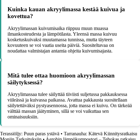
Kuinka kauan akryylimassa kestää kuivua ja
kovettua?
Akryylimassan kuivumisaika riippuu muun muassa
ilmankosteudesta ja lämpötilasta. Yleensä massa kuivuu
kosketuskuivaksi muutamassa tunnissa, mutta täyteen
kovuuteen se voi vaatia useita päiviä. Suositeltavaa on
noudattaa valmistajan antamia ohjeita kuivumisajasta.
Mitä tulee ottaa huomioon akryylimassan
säilytyksessä?
Akryylimassaa tulee säilyttää tiiviisti suljetussa pakkauksessa
viileässä ja kuivassa paikassa. Avattua pakkausta suositellaan
säilytettäväksi pystyasennossa, jotta massa ei kuivu. On tärkeää
välttää massan jäätyminen, sillä se voi vaikuttaa sen
ominaisuuksiin.
Terassiöljy: Puun paras ystävä
•
Tarranauha: Kätevä Kiinnitysratkaisu
Moniin Tarkoituksiin
•
Aerobin lämpökompostori – Tehokas ratkaisu