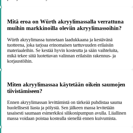
Mitä eroa on Würth akryylimassalla verrattuna
muihin markkinoilla oleviin akryylimassoihin?
Würth akryylimassa tunnetaan laadukkaana ja kestävänä
tuotteena, joka tarjoaa erinomaisen tarttuvuuden erilaisiin
materiaaleihin. Se kestää hyvin kosteutta ja sään vaihteluita,
mikä tekee siitä luotettavan valinnan erilaisiin rakennus- ja
korjaustöihin.
Miten akryylimassaa käytetään oikein saumojen
tiivistämiseen?
Ennen akryylimassan levittämistä on tärkeää puhdistaa sauma
huolellisesti liasta ja pölystä. Sen jälkeen massa levitetään
tasaisesti saumaan esimerkiksi silikonipumpun avulla. Liiallinen
massa voidaan poistaa kostealla sienellä ennen kuivumista.