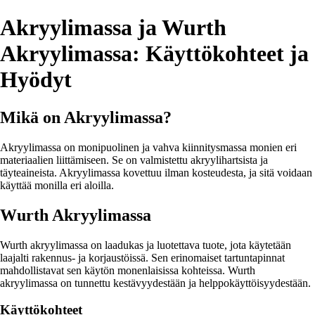
Akryylimassa ja Wurth
Akryylimassa: Käyttökohteet ja
Hyödyt
Mikä on Akryylimassa?
Akryylimassa on monipuolinen ja vahva kiinnitysmassa monien eri
materiaalien liittämiseen. Se on valmistettu akryylihartsista ja
täyteaineista. Akryylimassa kovettuu ilman kosteudesta, ja sitä voidaan
käyttää monilla eri aloilla.
Wurth Akryylimassa
Wurth akryylimassa on laadukas ja luotettava tuote, jota käytetään
laajalti rakennus- ja korjaustöissä. Sen erinomaiset tartuntapinnat
mahdollistavat sen käytön monenlaisissa kohteissa. Wurth
akryylimassa on tunnettu kestävyydestään ja helppokäyttöisyydestään.
Käyttökohteet