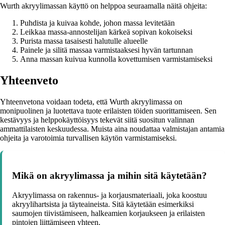
Wurth akryylimassan käyttö on helppoa seuraamalla näitä ohjeita:
Puhdista ja kuivaa kohde, johon massa levitetään
Leikkaa massa-annostelijan kärkeä sopivan kokoiseksi
Purista massa tasaisesti halutulle alueelle
Painele ja silitä massaa varmistaaksesi hyvän tartunnan
Anna massan kuivua kunnolla kovettumisen varmistamiseksi
Yhteenveto
Yhteenvetona voidaan todeta, että Wurth akryylimassa on
monipuolinen ja luotettava tuote erilaisten töiden suorittamiseen. Sen
kestävyys ja helppokäyttöisyys tekevät siitä suositun valinnan
ammattilaisten keskuudessa. Muista aina noudattaa valmistajan antamia
ohjeita ja varotoimia turvallisen käytön varmistamiseksi.
Mikä on akryylimassa ja mihin sitä käytetään?
Akryylimassa on rakennus- ja korjausmateriaali, joka koostuu
akryylihartsista ja täyteaineista. Sitä käytetään esimerkiksi
saumojen tiivistämiseen, halkeamien korjaukseen ja erilaisten
pintojen liittämiseen yhteen.