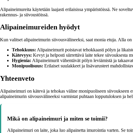
Alipaineimureita käytetään laajasti erilaisissa ympäristöissä. Ne soveltu
rakennus- ja siivoustöissä.
Alipaineimureiden hyödyt
Kun valitset alipaineimurin siivousvälineeksi, saat monia etuja. Alla on 
Tehokkuus:
Alipaineimurit poistavat tehokkaasti pölyn ja likaist
Kätevyys:
Kevyt ja helposti siirrettävä laite tekee siivouksesta m
Hygienia:
Alipaineimurit vähentävät pölyn leviämistä ja takaava
Monipuolisuus:
Erilaiset suulakkeet ja lisävarusteet mahdollista
Yhteenveto
Alipaineimuri on kätevä ja tehokas väline monipuoliseen siivoukseen eri
alipaineimurin siivousvälineeksi varmistat puhtaan lopputuloksen ja help
Mikä on alipaineimuri ja miten se toimii?
Alipaineimuri on laite, joka luo alipainetta imurointia varten. Se toi