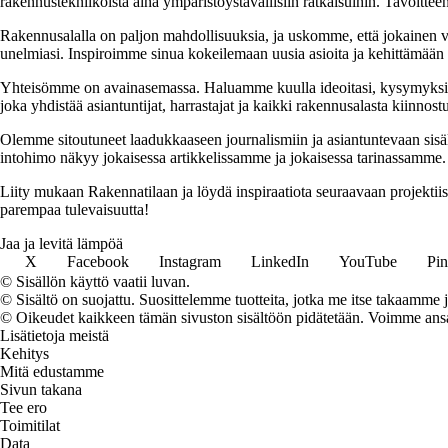
rakennustekniikoista aina ympäristöystävällisiin ratkaisuihin. Tavoittee
Rakennusalalla on paljon mahdollisuuksia, ja uskomme, että jokainen v
unelmiasi. Inspiroimme sinua kokeilemaan uusia asioita ja kehittämään tai
Yhteisömme on avainasemassa. Haluamme kuulla ideoitasi, kysymyksiäs
joka yhdistää asiantuntijat, harrastajat ja kaikki rakennusalasta kiinnost
Olemme sitoutuneet laadukkaaseen journalismiin ja asiantuntevaan sis
intohimo näkyy jokaisessa artikkelissamme ja jokaisessa tarinassamme.
Liity mukaan Rakennatilaan ja löydä inspiraatiota seuraavaan projekti
parempaa tulevaisuutta!
Jaa ja levitä lämpöä
X
Facebook
Instagram
LinkedIn
YouTube
Pin
© Sisällön käyttö vaatii luvan.
© Sisältö on suojattu. Suosittelemme tuotteita, jotka me itse takaamme 
© Oikeudet kaikkeen tämän sivuston sisältöön pidätetään. Voimme ansait
Lisätietoja meistä
Kehitys
Mitä edustamme
Sivun takana
Tee ero
Toimitilat
Data