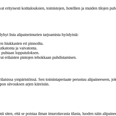
vat erityisesti kotitalouksien, toimistojen, hotellien ja muiden tilojen p
lyhyt lista alipaineimurien tarjoamista hyödyistä:
en hiukkasten eri pinnoilta.
utkatonta ja vaivatonta.
t puhtaan lopputuloksen.
vat erilaisten pintojen tehokkaan puhdistamisen.
laisissa ympäristöissä. Sen toimintaperiaate perustuu alipaineeseen, jok
on siivouksen arjen kiireisiin.
mii siten, että se poistaa ilman imuroitavasta tilasta, luoden näin alipai