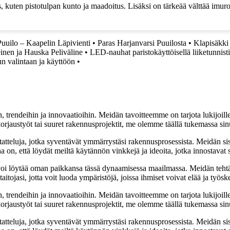
uten pistotulpan kunto ja maadoitus. Lisäksi on tärkeää välttää imurointi
Puuilo – Kaapelin Läpivienti
•
Paras Harjanvarsi Puuilosta
•
Klapisäkki 
einen ja Hauska Peliväline
•
LED-nauhat paristokäyttöisellä liiketunnist
n valintaan ja käyttöön
•
, trendeihin ja innovaatioihin. Meidän tavoitteemme on tarjota lukijoillem
jaustyöt tai suuret rakennusprojektit, me olemme täällä tukemassa sin
tatteluja, jotka syventävät ymmärrystäsi rakennusprosessista. Meidän si
na on, että löydät meiltä käytännön vinkkejä ja ideoita, jotka innostava
oi löytää oman paikkansa tässä dynaamisessa maailmassa. Meidän tehtäv
tojasi, jotta voit luoda ympäristöjä, joissa ihmiset voivat elää ja työsk
, trendeihin ja innovaatioihin. Meidän tavoitteemme on tarjota lukijoillem
jaustyöt tai suuret rakennusprojektit, me olemme täällä tukemassa sin
tatteluja, jotka syventävät ymmärrystäsi rakennusprosessista. Meidän si