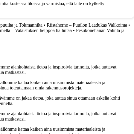
a kosteissa tiloissa ja varmistaa, että laite on kytketty
puuilta ja Tokmannilta
•
Riistaherne – Puuilon Laadukas Valikoima
•
imella – Valaistuksen helppoa hallintaa
•
Pesukonehanan Valinta ja
me ajankohtaista tietoa ja inspiroivia tarinoita, jotka auttavat
ua matkastasi.
sällömme kattaa kaiken aina uusimmista materiaaleista ja
t sinua toteuttamaan omia rakennusprojekteja.
ämme on jakaa tietoa, joka auttaa sinua ottamaan askelia kohti
ennellä.
me ajankohtaista tietoa ja inspiroivia tarinoita, jotka auttavat
ua matkastasi.
sällömme kattaa kaiken aina uusimmista materiaaleista ja