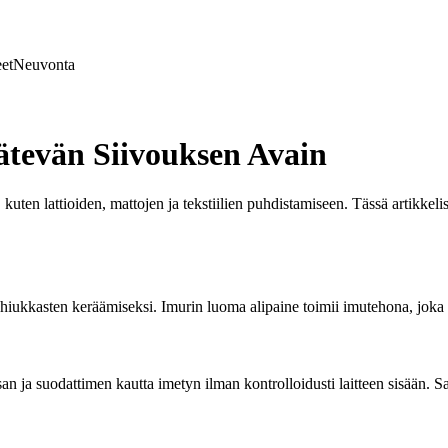
et
Neuvonta
ätevän Siivouksen Avain
uten lattioiden, mattojen ja tekstiilien puhdistamiseen. Tässä artikkelis
en hiukkasten keräämiseksi. Imurin luoma alipaine toimii imutehona, jok
 ja suodattimen kautta imetyn ilman kontrolloidusti laitteen sisään. Sam