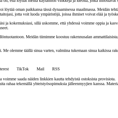
na on, että löydät meiltä käytännön vinkkejä ja ideoita, jotka innostava
oi löytää oman paikkansa tässä dynaamisessa maailmassa. Meidän tehtäv
tojasi, jotta voit luoda ympäristöjä, joissa ihmiset voivat elää ja työsk
i ja kokemuksiasi, sillä uskomme, että yhdessä voimme oppia ja kasva
uneet.
ällöntuotantoon. Meidän tiimimme koostuu rakennusalan ammattilaisista
isi. Me olemme täällä sinua varten, valmiina tukemaan sinua kaikissa r
terest
TikTok
Mail
RSS
ja voimme saada näiden linkkien kautta tehdyistä ostoksista provisiota.
a rahaa tekemällä yhteistyösopimuksia jälleenmyyjien kanssa. Materiaal