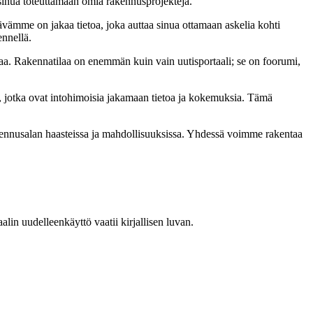
t sinua toteuttamaan omia rakennusprojekteja.
ämme on jakaa tietoa, joka auttaa sinua ottamaan askelia kohti
ennellä.
a. Rakennatilaa on enemmän kuin vain uutisportaali; se on foorumi,
, jotka ovat intohimoisia jakamaan tietoa ja kokemuksia. Tämä
akennusalan haasteissa ja mahdollisuuksissa. Yhdessä voimme rakentaa
in uudelleenkäyttö vaatii kirjallisen luvan.