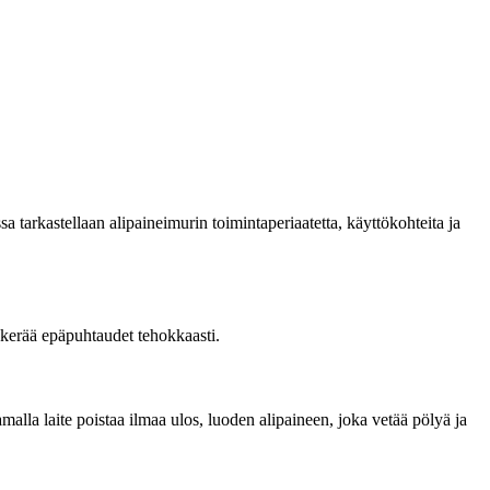
sa tarkastellaan alipaineimurin toimintaperiaatetta, käyttökohteita ja
a kerää epäpuhtaudet tehokkaasti.
alla laite poistaa ilmaa ulos, luoden alipaineen, joka vetää pölyä ja