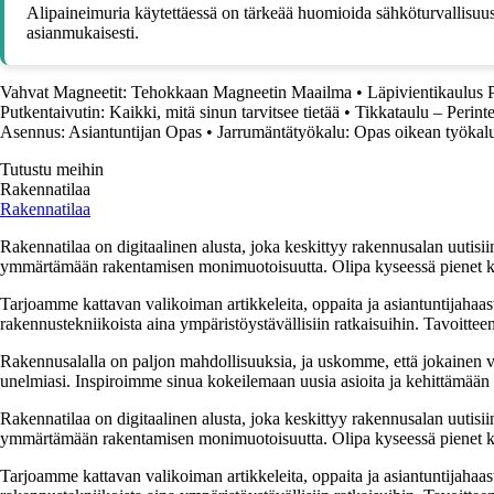
Alipaineimuria käytettäessä on tärkeää huomioida sähköturvallisuus, k
asianmukaisesti.
Vahvat Magneetit: Tehokkaan Magneetin Maailma
•
Läpivientikaulus 
Putkentaivutin: Kaikki, mitä sinun tarvitsee tietää
•
Tikkataulu – Perint
Asennus: Asiantuntijan Opas
•
Jarrumäntätyökalu: Opas oikean työkalu
Tutustu meihin
Rakennatilaa
Rakennatilaa
Rakennatilaa on digitaalinen alusta, joka keskittyy rakennusalan uutisiin
ymmärtämään rakentamisen monimuotoisuutta. Olipa kyseessä pienet kor
Tarjoamme kattavan valikoiman artikkeleita, oppaita ja asiantuntijahaas
rakennustekniikoista aina ympäristöystävällisiin ratkaisuihin. Tavoittee
Rakennusalalla on paljon mahdollisuuksia, ja uskomme, että jokainen v
unelmiasi. Inspiroimme sinua kokeilemaan uusia asioita ja kehittämään tai
Rakennatilaa on digitaalinen alusta, joka keskittyy rakennusalan uutisiin
ymmärtämään rakentamisen monimuotoisuutta. Olipa kyseessä pienet kor
Tarjoamme kattavan valikoiman artikkeleita, oppaita ja asiantuntijahaas