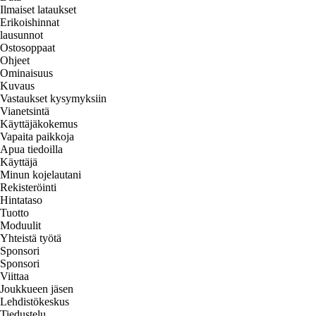
Ilmaiset lataukset
Erikoishinnat
lausunnot
Ostosoppaat
Ohjeet
Ominaisuus
Kuvaus
Vastaukset kysymyksiin
Vianetsintä
Käyttäjäkokemus
Vapaita paikkoja
Apua tiedoilla
Käyttäjä
Minun kojelautani
Rekisteröinti
Hintataso
Tuotto
Moduulit
Yhteistä työtä
Sponsori
Sponsori
Viittaa
Joukkueen jäsen
Lehdistökeskus
Tiedustelu