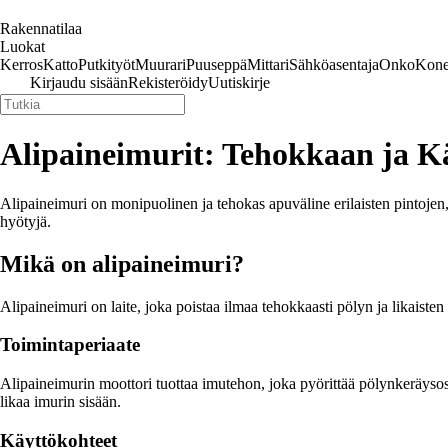
Rakennatilaa
Luokat
Kerros
Katto
Putkityöt
Muurari
Puuseppä
Mittari
Sähköasentaja
Onko
Kone
Kirjaudu sisään
Rekisteröidy
Uutiskirje
Alipaineimurit: Tehokkaan ja K
Alipaineimuri on monipuolinen ja tehokas apuväline erilaisten pintojen, k
hyötyjä.
Mikä on alipaineimuri?
Alipaineimuri on laite, joka poistaa ilmaa tehokkaasti pölyn ja likaist
Toimintaperiaate
Alipaineimurin moottori tuottaa imutehon, joka pyörittää pölynkeräysosan
likaa imurin sisään.
Käyttökohteet