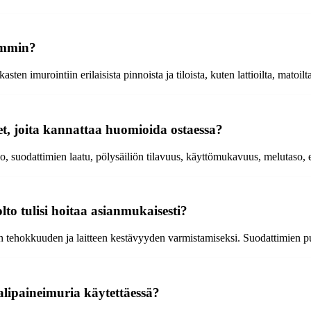
simmin?
 imurointiin erilaisista pinnoista ja tiloista, kuten lattioilta, matoilta,
t, joita kannattaa huomioida ostaessa?
, suodattimien laatu, pölysäiliön tilavuus, käyttömukavuus, melutaso, 
to tulisi hoitaa asianmukaisesti?
in tehokkuuden ja laitteen kestävyyden varmistamiseksi. Suodattimien pu
alipaineimuria käytettäessä?