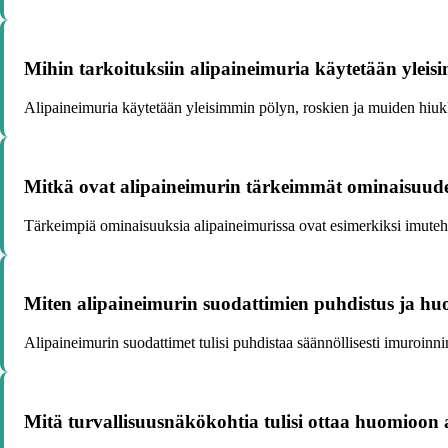
Mihin tarkoituksiin alipaineimuria käytetään ylei
Alipaineimuria käytetään yleisimmin pölyn, roskien ja muiden hiukkasten
Mitkä ovat alipaineimurin tärkeimmät ominaisuude
Tärkeimpiä ominaisuuksia alipaineimurissa ovat esimerkiksi imuteho
Miten alipaineimurin suodattimien puhdistus ja huol
Alipaineimurin suodattimet tulisi puhdistaa säännöllisesti imuroinn
Mitä turvallisuusnäkökohtia tulisi ottaa huomioon 