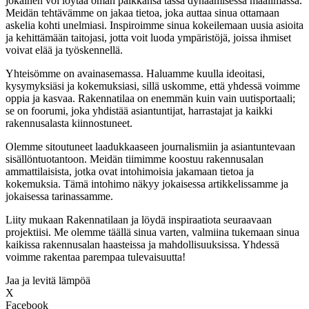
jokainen voi löytää oman paikkansa tässä dynaamisessa maailmassa.
Meidän tehtävämme on jakaa tietoa, joka auttaa sinua ottamaan
askelia kohti unelmiasi. Inspiroimme sinua kokeilemaan uusia asioita
ja kehittämään taitojasi, jotta voit luoda ympäristöjä, joissa ihmiset
voivat elää ja työskennellä.
Yhteisömme on avainasemassa. Haluamme kuulla ideoitasi,
kysymyksiäsi ja kokemuksiasi, sillä uskomme, että yhdessä voimme
oppia ja kasvaa. Rakennatilaa on enemmän kuin vain uutisportaali;
se on foorumi, joka yhdistää asiantuntijat, harrastajat ja kaikki
rakennusalasta kiinnostuneet.
Olemme sitoutuneet laadukkaaseen journalismiin ja asiantuntevaan
sisällöntuotantoon. Meidän tiimimme koostuu rakennusalan
ammattilaisista, jotka ovat intohimoisia jakamaan tietoa ja
kokemuksia. Tämä intohimo näkyy jokaisessa artikkelissamme ja
jokaisessa tarinassamme.
Liity mukaan Rakennatilaan ja löydä inspiraatiota seuraavaan
projektiisi. Me olemme täällä sinua varten, valmiina tukemaan sinua
kaikissa rakennusalan haasteissa ja mahdollisuuksissa. Yhdessä
voimme rakentaa parempaa tulevaisuutta!
Jaa ja levitä lämpöä
X
Facebook