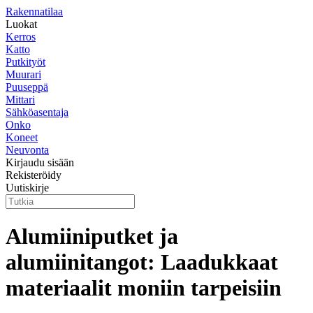
Rakennatilaa
Luokat
Kerros
Katto
Putkityöt
Muurari
Puuseppä
Mittari
Sähköasentaja
Onko
Koneet
Neuvonta
Kirjaudu sisään
Rekisteröidy
Uutiskirje
Alumiiniputket ja
alumiinitangot: Laadukkaat
materiaalit moniin tarpeisiin