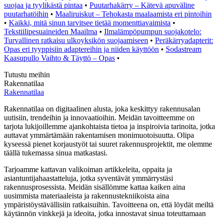
suojaa ja tyylikästä pintaa
•
Puutarhakärry – Kätevä apuväline
puutarhatöihin
•
Maaliruiskut – Tehokasta maalaamista eri pintoihin
•
Kaikki, mitä sinun tarvitsee tietää momenttiavaimista
•
Tekstiilipesuaineiden Maailma
•
Ilmalämpöpumpun suojakotelo:
Turvallinen ratkaisu ulkoyksikön suojaamiseen
•
Peräkärryadapterit:
Opas eri tyyppisiin adaptereihin ja niiden käyttöön
•
Sodastream
Kaasupullo Vaihto & Täyttö – Opas
•
Tutustu meihin
Rakennatilaa
Rakennatilaa
Rakennatilaa on digitaalinen alusta, joka keskittyy rakennusalan
uutisiin, trendeihin ja innovaatioihin. Meidän tavoitteemme on
tarjota lukijoillemme ajankohtaista tietoa ja inspiroivia tarinoita, jotka
auttavat ymmärtämään rakentamisen monimuotoisuutta. Olipa
kyseessä pienet korjaustyöt tai suuret rakennusprojektit, me olemme
täällä tukemassa sinua matkastasi.
Tarjoamme kattavan valikoiman artikkeleita, oppaita ja
asiantuntijahaastatteluja, jotka syventävät ymmärrystäsi
rakennusprosessista. Meidän sisällömme kattaa kaiken aina
uusimmista materiaaleista ja rakennustekniikoista aina
ympäristöystävällisiin ratkaisuihin. Tavoitteena on, että löydät meiltä
käytännön vinkkejä ja ideoita, jotka innostavat sinua toteuttamaan