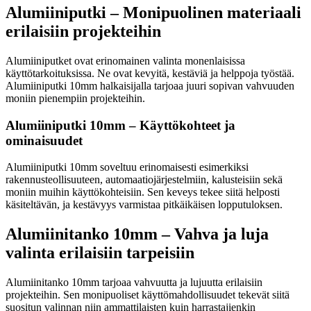
Alumiiniputki – Monipuolinen materiaali
erilaisiin projekteihin
Alumiiniputket ovat erinomainen valinta monenlaisissa
käyttötarkoituksissa. Ne ovat kevyitä, kestäviä ja helppoja työstää.
Alumiiniputki 10mm halkaisijalla tarjoaa juuri sopivan vahvuuden
moniin pienempiin projekteihin.
Alumiiniputki 10mm – Käyttökohteet ja
ominaisuudet
Alumiiniputki 10mm soveltuu erinomaisesti esimerkiksi
rakennusteollisuuteen, automaatiojärjestelmiin, kalusteisiin sekä
moniin muihin käyttökohteisiin. Sen keveys tekee siitä helposti
käsiteltävän, ja kestävyys varmistaa pitkäikäisen lopputuloksen.
Alumiinitanko 10mm – Vahva ja luja
valinta erilaisiin tarpeisiin
Alumiinitanko 10mm tarjoaa vahvuutta ja lujuutta erilaisiin
projekteihin. Sen monipuoliset käyttömahdollisuudet tekevät siitä
suositun valinnan niin ammattilaisten kuin harrastajienkin