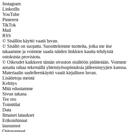
Instagram
LinkedIn
YouTube
Pinterest
TikTok
Mail
RSS
© Sisällön käyttö vaatii luvan.
© Sisältö on suojattu. Suosittelemme tuotteita, jotka me itse
takaamme ja voimme saada näiden linkkien kautta tehdyistä
ostoksista provisiota.
© Oikeudet kaikkeen tämän sivuston sisältöön pidätetään. Voimme
ansaita rahaa tekemällä yhteistyösopimuksia jälleenmyyjien kanssa.
Materiaalin uudelleenkäyttö vaatii kirjallisen luvan.
Lisätietoja meistä
Kehitys
Mitä edustamme
Sivun takana
Tee ero
Toimitilat
Data
Ilmaiset lataukset
Erikoishinnat
lausunnot
Ostosoppaat