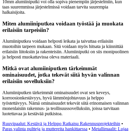
10mm alumiiniputki voi olla sopiva pienempiin järjestelmiin, kun
taas suuremmissa järjestelmissä voidaan tarvita suurempia
halkaisijoita.
Miten alumiiniputkea voidaan työstää ja muokata
erilaisiin tarpeisiin?
Alumiiniputkea voidaan helposti leikata ja taivuttaa erilaisiin
muotoihin tarpeen mukaan. Sitä voidaan myös hitsata ja kiinnittää
erilaisiin liitoksiin ja rakenteisiin. Alumiiniputki on siis monipuolinen
ja helposti muokattavissa oleva materiaali.
Mitkä ovat alumiiniputken tärkeimmät
ominaisuudet, jotka tekevät siitä hyvän valinnan
erilaisiin sovelluksiin?
Alumiiniputken tärkeimmät ominaisuudet ovat sen keveys,
korroosionkestävyys, hyvä lämmönjohtavuus ja helppo
työstettävyys. Nämä ominaisuudet tekevät siitä erinomaisen valinnan
monenlaisiin rakennus- ja teollisuussovelluksiin, joissa tarvitaan
luotettavaa ja kestävää putkistoa.
Ruuvipaalut: Kestävä ja Helppo Ratkaisu Rakennusprojekteihin
•
Paras valinta pultteja ja muttereita hankittaessa
•
Metallimaalit: Lujaa