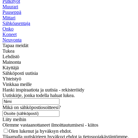
Putkityöt
Muurari
Puuseppä
Mittari
Sähköasentaja
Onko
Koneet
Neuvonta
Tapaa meidät
Tukea
Lehdistö
Mainonta
Käyttäjä
Sähköposti uutisia
Yhteistyö
Vinkkaa meille
Hanki inspiraatiota ja uutisia - rekisteröidy
Uutiskirje, jonka todella haluat lukea.
Mikä on sähköpostiosoitteesi?
Liity meihin
Olemme vastaanottaneet ilmoittautumisesi - kiitos
Olen lukenut ja hyväksyn ehdot.
Tilaamalla uutiskirjeen hyväksyt ehdot ja tietosuojakäytäntömme.