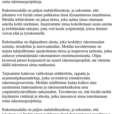
omia rakennusprojekteja.
Rakennusalalla on paljon mahdollisuuksia, ja uskomme, että
jokainen voi löytää oman paikkansa tässä dynaamisessa maailmassa.
Meidän tehtävämme on jakaa tietoa, joka auttaa sinua ottamaan
askelia kohti unelmiasi. Inspiroimme sinua kokeilemaan uusia asioita
ja kehittämään taitojasi, jotta voit luoda ympäristöjä, joissa ihmiset
voivat elää ja työskennellä.
Rakennatilaa on digitaalinen alusta, joka keskittyy rakennusalan
uutisiin, trendeihin ja innovaatioihin. Meidän tavoitteemme on
tarjota lukijoillemme ajankohtaista tietoa ja inspiroivia tarinoita, jotka
auttavat ymmärtämään rakentamisen monimuotoisuutta. Olipa
kyseessä pienet korjaustyöt tai suuret rakennusprojektit, me olemme
täällä tukemassa sinua matkastasi.
Tarjoamme kattavan valikoiman artikkeleita, oppaita ja
asiantuntijahaastatteluja, jotka syventävät ymmärrystäsi
rakennusprosessista. Meidän sisällömme kattaa kaiken aina
uusimmista materiaaleista ja rakennustekniikoista aina
ympäristöystävällisiin ratkaisuihin. Tavoitteena on, että löydät meiltä
käytännön vinkkejä ja ideoita, jotka innostavat sinua toteuttamaan
omia rakennusprojekteja.
Rakennusalalla on paljon mahdollisuuksia, ja uskomme, että