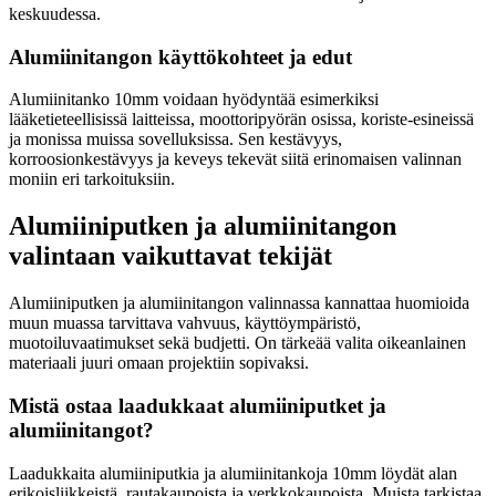
keskuudessa.
Alumiinitangon käyttökohteet ja edut
Alumiinitanko 10mm voidaan hyödyntää esimerkiksi
lääketieteellisissä laitteissa, moottoripyörän osissa, koriste-esineissä
ja monissa muissa sovelluksissa. Sen kestävyys,
korroosionkestävyys ja keveys tekevät siitä erinomaisen valinnan
moniin eri tarkoituksiin.
Alumiiniputken ja alumiinitangon
valintaan vaikuttavat tekijät
Alumiiniputken ja alumiinitangon valinnassa kannattaa huomioida
muun muassa tarvittava vahvuus, käyttöympäristö,
muotoiluvaatimukset sekä budjetti. On tärkeää valita oikeanlainen
materiaali juuri omaan projektiin sopivaksi.
Mistä ostaa laadukkaat alumiiniputket ja
alumiinitangot?
Laadukkaita alumiiniputkia ja alumiinitankoja 10mm löydät alan
erikoisliikkeistä, rautakaupoista ja verkkokaupoista. Muista tarkistaa