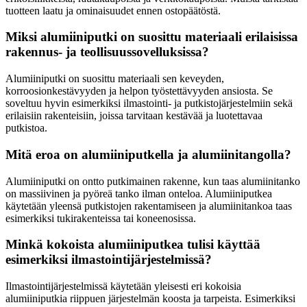
tuotteen laatu ja ominaisuudet ennen ostopäätöstä.
Miksi alumiiniputki on suosittu materiaali erilaisissa
rakennus- ja teollisuussovelluksissa?
Alumiiniputki on suosittu materiaali sen keveyden,
korroosionkestävyyden ja helpon työstettävyyden ansiosta. Se
soveltuu hyvin esimerkiksi ilmastointi- ja putkistojärjestelmiin sekä
erilaisiin rakenteisiin, joissa tarvitaan kestävää ja luotettavaa
putkistoa.
Mitä eroa on alumiiniputkella ja alumiinitangolla?
Alumiiniputki on ontto putkimainen rakenne, kun taas alumiinitanko
on massiivinen ja pyöreä tanko ilman onteloa. Alumiiniputkea
käytetään yleensä putkistojen rakentamiseen ja alumiinitankoa taas
esimerkiksi tukirakenteissa tai koneenosissa.
Minkä kokoista alumiiniputkea tulisi käyttää
esimerkiksi ilmastointijärjestelmissä?
Ilmastointijärjestelmissä käytetään yleisesti eri kokoisia
alumiiniputkia riippuen järjestelmän koosta ja tarpeista. Esimerkiksi