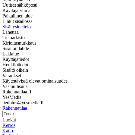
Uutiset sähköposti
Käyttäjäryhmä
Paikallinen alue
Linkit sisällössä
Sisällysluettelo
Lähettää
Tietoarkisto
Kirjoitusnurkkaus
Sisällön lähde
Lakialue
Käyttäjätiedot
Henkilötiedot
Sisältö oikein
Varaukset
Käytettävissä olevat ominaisuudet
Vastuullisuus
Rakennatilaa.fi
YesMedia
tiedotus@yesmedia.fi
Rakennatilaa
Luokat
Kerros
Katto