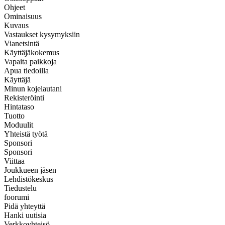
Ohjeet
Ominaisuus
Kuvaus
Vastaukset kysymyksiin
Vianetsintä
Käyttäjäkokemus
Vapaita paikkoja
Apua tiedoilla
Käyttäjä
Minun kojelautani
Rekisteröinti
Hintataso
Tuotto
Moduulit
Yhteistä työtä
Sponsori
Sponsori
Viittaa
Joukkueen jäsen
Lehdistökeskus
Tiedustelu
foorumi
Pidä yhteyttä
Hanki uutisia
Verkkoyhteisö