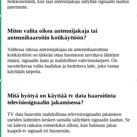
heikkenemistä, kun taas antennijakaja säilyttää signaalin laadun
paremmin.
Miten valita oikea antennijakaja tai
antennihaaroitin kotikäyttöön?
Valitessa oikeaa antennijakajaa tai antennihaaroitinta
kotikäyttöön on tärkeää ottaa huomioon tarvittava lähtöjen
määrä, signaalin laatu ja mahdolliset vahvistustarpeet. On
suositeltavaa valita laadukas ja luotettava laite, joka vastaa
käyttäjän tarpeita.
Mitä hyötyä on käyttää tv data haaroitinta
televisiosignaalin jakamisessa?
TV data haaroitin mahdollistaa televisiosignaalin jakamisen
useiden laitteiden kesken samalla säilyttäen signaalin laadun. Se
on kätevä ratkaisu esimerkiksi silloin, kun halutaan jakaa
kaapeli-tv signaali eri huoneisiin.