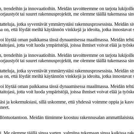
, trendeihin ja innovaatioihin. Meidän tavoitteemme on tarjota lukijoillem
jaustyöt tai suuret rakennusprojektit, me olemme täällä tukemassa sin
tatteluja, jotka syventävät ymmärrystäsi rakennusprosessista. Meidän si
na on, että löydät meiltä käytännön vinkkejä ja ideoita, jotka innostava
oi löytää oman paikkansa tässä dynaamisessa maailmassa. Meidän tehtäv
tojasi, jotta voit luoda ympäristöjä, joissa ihmiset voivat elää ja työsk
, trendeihin ja innovaatioihin. Meidän tavoitteemme on tarjota lukijoillem
jaustyöt tai suuret rakennusprojektit, me olemme täällä tukemassa sin
tatteluja, jotka syventävät ymmärrystäsi rakennusprosessista. Meidän si
na on, että löydät meiltä käytännön vinkkejä ja ideoita, jotka innostava
oi löytää oman paikkansa tässä dynaamisessa maailmassa. Meidän tehtäv
tojasi, jotta voit luoda ympäristöjä, joissa ihmiset voivat elää ja työsk
i ja kokemuksiasi, sillä uskomme, että yhdessä voimme oppia ja kasva
uneet.
ällöntuotantoon. Meidän tiimimme koostuu rakennusalan ammattilaisista
isi. Me olemme täällä sinua varten, valmiina tukemaan sinua kaikissa r