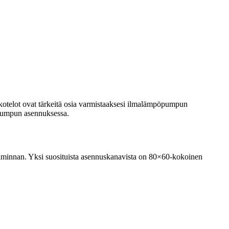
otelot ovat tärkeitä osia varmistaaksesi ilmalämpöpumpun
öpumpun asennuksessa.
iminnan. Yksi suosituista asennuskanavista on 80×60-kokoinen