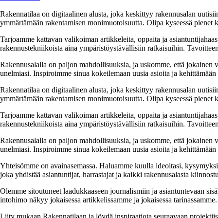
Rakennatilaa on digitaalinen alusta, joka keskittyy rakennusalan uutisiin
ymmärtämään rakentamisen monimuotoisuutta. Olipa kyseessä pienet kor
Tarjoamme kattavan valikoiman artikkeleita, oppaita ja asiantuntijahaas
rakennustekniikoista aina ympäristöystävällisiin ratkaisuihin. Tavoittee
Rakennusalalla on paljon mahdollisuuksia, ja uskomme, että jokainen v
unelmiasi. Inspiroimme sinua kokeilemaan uusia asioita ja kehittämään tai
Rakennatilaa on digitaalinen alusta, joka keskittyy rakennusalan uutisiin
ymmärtämään rakentamisen monimuotoisuutta. Olipa kyseessä pienet kor
Tarjoamme kattavan valikoiman artikkeleita, oppaita ja asiantuntijahaas
rakennustekniikoista aina ympäristöystävällisiin ratkaisuihin. Tavoittee
Rakennusalalla on paljon mahdollisuuksia, ja uskomme, että jokainen v
unelmiasi. Inspiroimme sinua kokeilemaan uusia asioita ja kehittämään tai
Yhteisömme on avainasemassa. Haluamme kuulla ideoitasi, kysymyksiäs
joka yhdistää asiantuntijat, harrastajat ja kaikki rakennusalasta kiinnost
Olemme sitoutuneet laadukkaaseen journalismiin ja asiantuntevaan sis
intohimo näkyy jokaisessa artikkelissamme ja jokaisessa tarinassamme.
Liity mukaan Rakennatilaan ja löydä inspiraatiota seuraavaan projekti