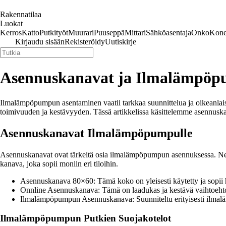
Rakennatilaa
Luokat
Kerros
Katto
Putkityöt
Muurari
Puuseppä
Mittari
Sähköasentaja
Onko
Kone
Kirjaudu sisään
Rekisteröidy
Uutiskirje
Asennuskanavat ja Ilmalämpö
Ilmalämpöpumpun asentaminen vaatii tarkkaa suunnittelua ja oikeanlai
toimivuuden ja kestävyyden. Tässä artikkelissa käsittelemme asennu
Asennuskanavat Ilmalämpöpumpulle
Asennuskanavat ovat tärkeitä osia ilmalämpöpumpun asennuksessa. Ne 
kanava, joka sopii moniin eri tiloihin.
Asennuskanava 80×60: Tämä koko on yleisesti käytetty ja sopii h
Onnline Asennuskanava: Tämä on laadukas ja kestävä vaihtoe
Ilmalämpöpumpun Asennuskanava: Suunniteltu erityisesti ilmal
Ilmalämpöpumpun Putkien Suojakotelot