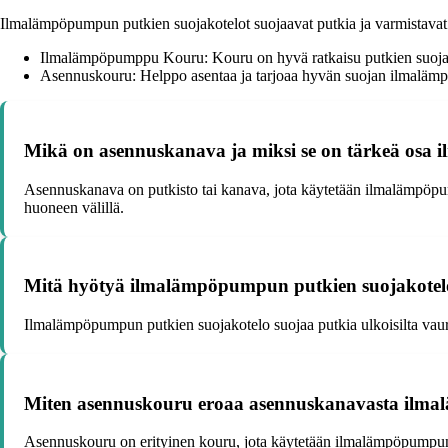
Ilmalämpöpumpun putkien suojakotelot suojaavat putkia ja varmistavat nii
Ilmalämpöpumppu Kouru: Kouru on hyvä ratkaisu putkien suojaa
Asennuskouru: Helppo asentaa ja tarjoaa hyvän suojan ilmaläm
Mikä on asennuskanava ja miksi se on tärkeä os
Asennuskanava on putkisto tai kanava, jota käytetään ilmalämpöpu
huoneen välillä.
Mitä hyötyä ilmalämpöpumpun putkien suojakotel
Ilmalämpöpumpun putkien suojakotelo suojaa putkia ulkoisilta vauri
Miten asennuskouru eroaa asennuskanavasta ilm
Asennuskouru on erityinen kouru, jota käytetään ilmalämpöpumpun p