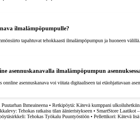
kanava ilmalämpöpumpulle?
mmönsiirto tapahtuvat tehokkaasti ilmalämpöpumpun ja huoneen välillä. 
nnline asennuskanavalla ilmalämpöpumpun asennuksess
s onnline asennuskanava voi viitata digitaaliseen tai etäohjattavaan as
 Puutarhan Ihmeaineena
•
Retkipöytä: Kätevä kumppani ulkoiluhetkiin
ikkalevy: Tehokas ratkaisu tilan äänieristykseen
•
SmartStore Laatikot –
öytäsirkkeli: Tehokas Työkalu Puuntyöstöön
•
Pellettikori: Kätevä li