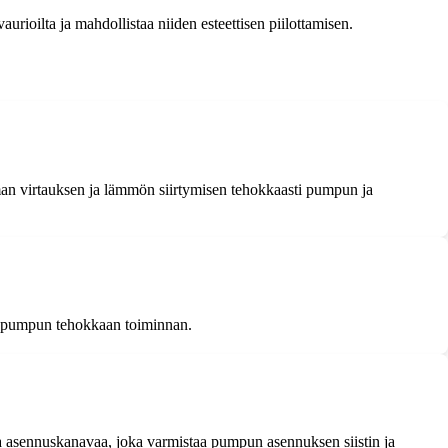
urioilta ja mahdollistaa niiden esteettisen piilottamisen.
an virtauksen ja lämmön siirtymisen tehokkaasti pumpun ja
aa pumpun tehokkaan toiminnan.
sa asennuskanavaa, joka varmistaa pumpun asennuksen siistin ja