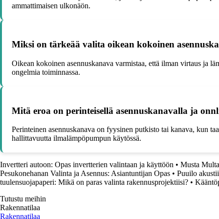
ammattimaisen ulkonäön.
Miksi on tärkeää valita oikean kokoinen asennus
Oikean kokoinen asennuskanava varmistaa, että ilman virtaus ja lä
ongelmia toiminnassa.
Mitä eroa on perinteisellä asennuskanavalla ja o
Perinteinen asennuskanava on fyysinen putkisto tai kanava, kun taa
hallittavuutta ilmalämpöpumpun käytössä.
Invertteri autoon: Opas invertterien valintaan ja käyttöön
•
Musta Multa
Pesukonehanan Valinta ja Asennus: Asiantuntijan Opas
•
Puuilo akusti
tuulensuojapaperi: Mikä on paras valinta rakennusprojektiisi?
•
Kääntöp
Tutustu meihin
Rakennatilaa
Rakennatilaa