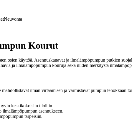
et
Neuvonta
pumpun Kourut
sten osien käyttöä. Asennuskanavat ja ilmalämpöpumpun putkien suojak
skanavia ja ilmalämpöpumpun kouruja sekä niiden merkitystä ilmalämp
mahdollistavat ilman virtaamisen ja varmistavat pumpun tehokkaan to
yvin keskikokoisiin tiloihin.
hto ilmalämpöpumpun asennukseen.
ämpöpumpun tarpeisiin.