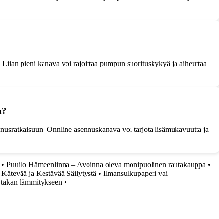
Liian pieni kanava voi rajoittaa pumpun suorituskykyä ja aiheuttaa
a?
ennusratkaisuun. Onnline asennuskanava voi tarjota lisämukavuutta ja
•
Puuilo Hämeenlinna – Avoinna oleva monipuolinen rautakauppa
•
 Kätevää ja Kestävää Säilytystä
•
Ilmansulkupaperi vai
sä takan lämmitykseen
•