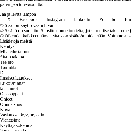
parempaa tulevaisuutta!
Jaa ja levitä lämpöä
X
Facebook
Instagram
LinkedIn
YouTube
Pin
© Sisällön käyttö vaatii luvan.
© Sisältö on suojattu. Suosittelemme tuotteita, jotka me itse takaamme 
© Oikeudet kaikkeen tämän sivuston sisältöön pidätetään. Voimme ansait
Lisätietoja meistä
Kehitys
Mitä edustamme
Sivun takana
Tee ero
Toimitilat
Data
Ilmaiset lataukset
Erikoishinnat
lausunnot
Ostosoppaat
Ohjeet
Ominaisuus
Kuvaus
Vastaukset kysymyksiin
Vianetsintä
Käyttäjäkokemus
Vapaita paikkoja