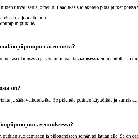
den turvallisen sijoittelun. Laadukas suojakotelo pitää putket poissa va
miseen ja johdatteluun.
pöpumpun putkille.
a ilmalämpöpumpun asennusta?
mpun asentamisessa ja sen toiminnan takaamisessa. Se mahdollistaa ilm
osta on?
oilta ja sään vaikutuksilta. Se pidentää putkien käyttöikää ja varmist
alämpöpumpun asennuksessa?
utkien suojaamiseen ja piilottamiseen seinän tai lattian alle. Se on o