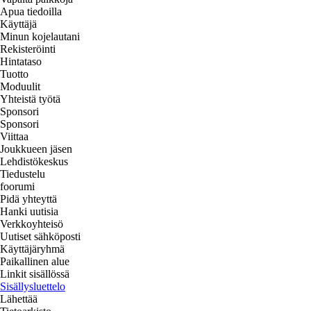
Apua tiedoilla
Käyttäjä
Minun kojelautani
Rekisteröinti
Hintataso
Tuotto
Moduulit
Yhteistä työtä
Sponsori
Sponsori
Viittaa
Joukkueen jäsen
Lehdistökeskus
Tiedustelu
foorumi
Pidä yhteyttä
Hanki uutisia
Verkkoyhteisö
Uutiset sähköposti
Käyttäjäryhmä
Paikallinen alue
Linkit sisällössä
Sisällysluettelo
Lähettää