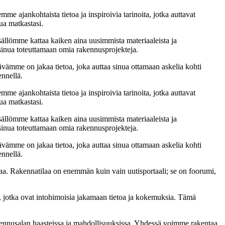
me ajankohtaista tietoa ja inspiroivia tarinoita, jotka auttavat
ua matkastasi.
sällömme kattaa kaiken aina uusimmista materiaaleista ja
t sinua toteuttamaan omia rakennusprojekteja.
ämme on jakaa tietoa, joka auttaa sinua ottamaan askelia kohti
ennellä.
me ajankohtaista tietoa ja inspiroivia tarinoita, jotka auttavat
ua matkastasi.
sällömme kattaa kaiken aina uusimmista materiaaleista ja
t sinua toteuttamaan omia rakennusprojekteja.
ämme on jakaa tietoa, joka auttaa sinua ottamaan askelia kohti
ennellä.
a. Rakennatilaa on enemmän kuin vain uutisportaali; se on foorumi,
, jotka ovat intohimoisia jakamaan tietoa ja kokemuksia. Tämä
akennusalan haasteissa ja mahdollisuuksissa. Yhdessä voimme rakentaa