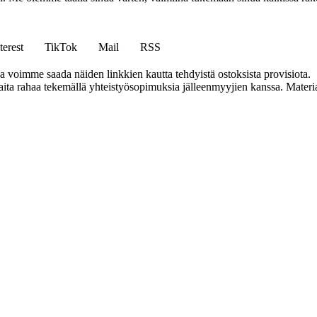
terest
TikTok
Mail
RSS
ja voimme saada näiden linkkien kautta tehdyistä ostoksista provisiota.
a rahaa tekemällä yhteistyösopimuksia jälleenmyyjien kanssa. Materiaal