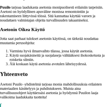
Puuilo
tarjoaa laadukasta asetonia monipuolisesti erilaisiin tarpeisiin.
Asetoni on hyödyllinen apuväline monissa remontointiin ja
rakentamiseen liittyvissä töissä. Sitä kannattaa käyttää varoen ja
noudattaen valmistajan ohjeita turvallisuuden takaamiseksi.
Asetonin Oikea Käyttö
Jotta saat parhaat tulokset asetonin käytössä, on tärkeää noudattaa
muutamia perusohjeita:
Varmista hyvä ilmanvaihto tilassa, jossa käytät asetonia.
Käytä suojakäsineitä ja suojalaseja välttääksesi ihokosketusta ja
roiskeita silmiin.
Älä koskaan käytä asetonia avotulen läheisyydessä.
Yhteenveto
Asetoni Puuilo -yhdistelmä tarjoaa monia mahdollisuuksia erilaisten
materiaalien käsittelyyn ja puhdistukseen. Muista aina
turvallisuusohjeet käyttäessäsi asetonia ja hyödynnä Puuilon laaja
valikoima laadukkaita tuotteita!