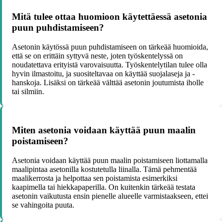
Mitä tulee ottaa huomioon käytettäessä asetonia
puun puhdistamiseen?
Asetonin käytössä puun puhdistamiseen on tärkeää huomioida,
että se on erittäin syttyvä neste, joten työskentelyssä on
noudatettava erityistä varovaisuutta. Työskentelytilan tulee olla
hyvin ilmastoitu, ja suositeltavaa on käyttää suojalaseja ja -
hanskoja. Lisäksi on tärkeää välttää asetonin joutumista iholle
tai silmiin.
Miten asetonia voidaan käyttää puun maalin
poistamiseen?
Asetonia voidaan käyttää puun maalin poistamiseen liottamalla
maalipintaa asetonilla kostutetulla liinalla. Tämä pehmentää
maalikerrosta ja helpottaa sen poistamista esimerkiksi
kaapimella tai hiekkapaperilla. On kuitenkin tärkeää testata
asetonin vaikutusta ensin pienelle alueelle varmistaakseen, ettei
se vahingoita puuta.