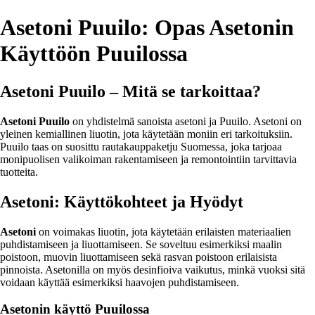
Asetoni Puuilo: Opas Asetonin
Käyttöön Puuilossa
Asetoni Puuilo – Mitä se tarkoittaa?
Asetoni Puuilo
on yhdistelmä sanoista asetoni ja Puuilo. Asetoni on
yleinen kemiallinen liuotin, jota käytetään moniin eri tarkoituksiin.
Puuilo taas on suosittu rautakauppaketju Suomessa, joka tarjoaa
monipuolisen valikoiman rakentamiseen ja remontointiin tarvittavia
tuotteita.
Asetoni: Käyttökohteet ja Hyödyt
Asetoni
on voimakas liuotin, jota käytetään erilaisten materiaalien
puhdistamiseen ja liuottamiseen. Se soveltuu esimerkiksi maalin
poistoon, muovin liuottamiseen sekä rasvan poistoon erilaisista
pinnoista. Asetonilla on myös desinfioiva vaikutus, minkä vuoksi sitä
voidaan käyttää esimerkiksi haavojen puhdistamiseen.
Asetonin käyttö Puuilossa