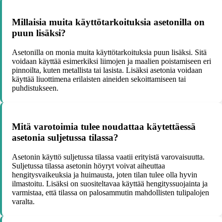
Millaisia muita käyttötarkoituksia asetonilla on
puun lisäksi?
Asetonilla on monia muita käyttötarkoituksia puun lisäksi. Sitä
voidaan käyttää esimerkiksi liimojen ja maalien poistamiseen eri
pinnoilta, kuten metallista tai lasista. Lisäksi asetonia voidaan
käyttää liuottimena erilaisten aineiden sekoittamiseen tai
puhdistukseen.
Mitä varotoimia tulee noudattaa käytettäessä
asetonia suljetussa tilassa?
Asetonin käyttö suljetussa tilassa vaatii erityistä varovaisuutta.
Suljetussa tilassa asetonin höyryt voivat aiheuttaa
hengitysvaikeuksia ja huimausta, joten tilan tulee olla hyvin
ilmastoitu. Lisäksi on suositeltavaa käyttää hengityssuojainta ja
varmistaa, että tilassa on palosammutin mahdollisten tulipalojen
varalta.