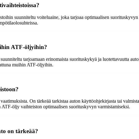
ivaihteistoissa?
istoihin suunniteltu voiteluaine, joka tarjoaa optimaalisen suorituskyvyn
mpötilaolosuhteissa.
ihin ATF-öljyihin?
uunniteltu tarjoamaan erinomaista suorituskykyä ja luotettavuutta auto
rattuna muihin ATF-öljyihin.
eistoon?
vaatimuksista. On tärkeää tarkistaa auton käyttöohjekirjasta tai valmis
en ATF-öljy vaihteiston optimaalisen suorituskyvyn varmistamiseksi.
hto on tärkeää?