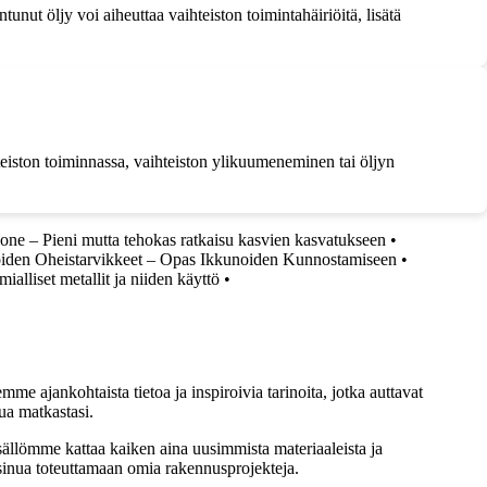
nut öljy voi aiheuttaa vaihteiston toimintahäiriöitä, lisätä
ihteiston toiminnassa, vaihteiston ylikuumeneminen tai öljyn
one – Pieni mutta tehokas ratkaisu kasvien kasvatukseen
•
oiden Oheistarvikkeet – Opas Ikkunoiden Kunnostamiseen
•
ialliset metallit ja niiden käyttö
•
me ajankohtaista tietoa ja inspiroivia tarinoita, jotka auttavat
ua matkastasi.
sällömme kattaa kaiken aina uusimmista materiaaleista ja
t sinua toteuttamaan omia rakennusprojekteja.