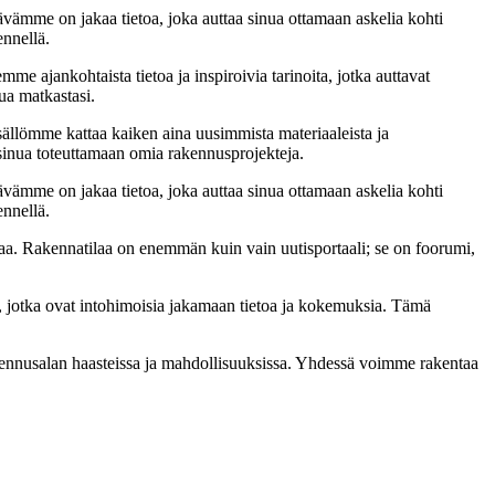
ämme on jakaa tietoa, joka auttaa sinua ottamaan askelia kohti
ennellä.
me ajankohtaista tietoa ja inspiroivia tarinoita, jotka auttavat
ua matkastasi.
sällömme kattaa kaiken aina uusimmista materiaaleista ja
t sinua toteuttamaan omia rakennusprojekteja.
ämme on jakaa tietoa, joka auttaa sinua ottamaan askelia kohti
ennellä.
a. Rakennatilaa on enemmän kuin vain uutisportaali; se on foorumi,
, jotka ovat intohimoisia jakamaan tietoa ja kokemuksia. Tämä
akennusalan haasteissa ja mahdollisuuksissa. Yhdessä voimme rakentaa