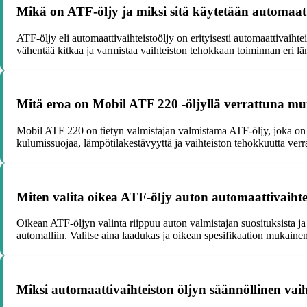
Mikä on ATF-öljy ja miksi sitä käytetään automaatt
ATF-öljy eli automaattivaihteistoöljy on erityisesti automaattivaihte
vähentää kitkaa ja varmistaa vaihteiston tehokkaan toiminnan eri lä
Mitä eroa on Mobil ATF 220 -öljyllä verrattuna mu
Mobil ATF 220 on tietyn valmistajan valmistama ATF-öljy, joka on s
kulumissuojaa, lämpötilakestävyyttä ja vaihteiston tehokkuutta ver
Miten valita oikea ATF-öljy auton automaattivaiht
Oikean ATF-öljyn valinta riippuu auton valmistajan suosituksista ja 
automalliin. Valitse aina laadukas ja oikean spesifikaation mukain
Miksi automaattivaihteiston öljyn säännöllinen vai