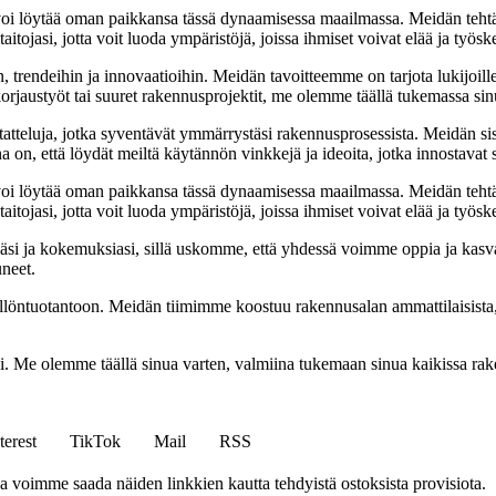
oi löytää oman paikkansa tässä dynaamisessa maailmassa. Meidän tehtäv
tojasi, jotta voit luoda ympäristöjä, joissa ihmiset voivat elää ja työsk
, trendeihin ja innovaatioihin. Meidän tavoitteemme on tarjota lukijoillem
jaustyöt tai suuret rakennusprojektit, me olemme täällä tukemassa sin
tatteluja, jotka syventävät ymmärrystäsi rakennusprosessista. Meidän si
na on, että löydät meiltä käytännön vinkkejä ja ideoita, jotka innostava
oi löytää oman paikkansa tässä dynaamisessa maailmassa. Meidän tehtäv
tojasi, jotta voit luoda ympäristöjä, joissa ihmiset voivat elää ja työsk
i ja kokemuksiasi, sillä uskomme, että yhdessä voimme oppia ja kasva
uneet.
ällöntuotantoon. Meidän tiimimme koostuu rakennusalan ammattilaisista
isi. Me olemme täällä sinua varten, valmiina tukemaan sinua kaikissa r
terest
TikTok
Mail
RSS
ja voimme saada näiden linkkien kautta tehdyistä ostoksista provisiota.