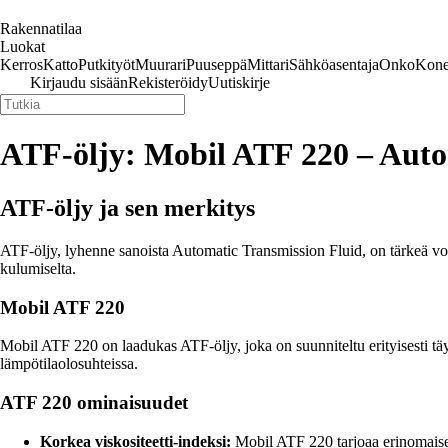
Rakennatilaa
Luokat
Kerros
Katto
Putkityöt
Muurari
Puuseppä
Mittari
Sähköasentaja
Onko
Kone
Kirjaudu sisään
Rekisteröidy
Uutiskirje
ATF-öljy: Mobil ATF 220 – Autom
ATF-öljy ja sen merkitys
ATF-öljy, lyhenne sanoista Automatic Transmission Fluid, on tärkeä voi
kulumiselta.
Mobil ATF 220
Mobil ATF 220 on laadukas ATF-öljy, joka on suunniteltu erityisesti tä
lämpötilaolosuhteissa.
ATF 220 ominaisuudet
Korkea viskositeetti-indeksi:
Mobil ATF 220 tarjoaa erinomaise