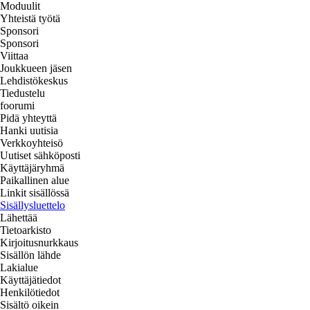
Moduulit
Yhteistä työtä
Sponsori
Sponsori
Viittaa
Joukkueen jäsen
Lehdistökeskus
Tiedustelu
foorumi
Pidä yhteyttä
Hanki uutisia
Verkkoyhteisö
Uutiset sähköposti
Käyttäjäryhmä
Paikallinen alue
Linkit sisällössä
Sisällysluettelo
Lähettää
Tietoarkisto
Kirjoitusnurkkaus
Sisällön lähde
Lakialue
Käyttäjätiedot
Henkilötiedot
Sisältö oikein