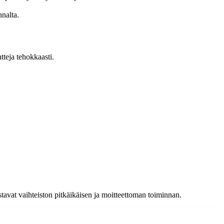
nnalta.
tteja tehokkaasti.
tavat vaihteiston pitkäikäisen ja moitteettoman toiminnan.