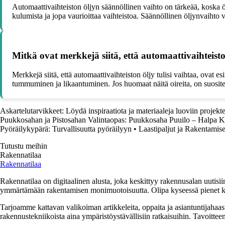
Automaattivaihteiston öljyn säännöllinen vaihto on tärkeää, koska öl
kulumista ja jopa vaurioittaa vaihteistoa. Säännöllinen öljynvaihto 
Mitkä ovat merkkejä siitä, että automaattivaihteisto
Merkkejä siitä, että automaattivaihteiston öljy tulisi vaihtaa, ovat 
tummuminen ja likaantuminen. Jos huomaat näitä oireita, on suosite
Askartelutarvikkeet: Löydä inspiraatiota ja materiaaleja luoviin projekt
Puukkosahan ja Pistosahan Valintaopas: Puukkosaha Puuilo – Halpa 
Pyöräilykypärä: Turvallisuutta pyöräilyyn
•
Laastipaljut ja Rakentamis
Tutustu meihin
Rakennatilaa
Rakennatilaa
Rakennatilaa on digitaalinen alusta, joka keskittyy rakennusalan uutisiin
ymmärtämään rakentamisen monimuotoisuutta. Olipa kyseessä pienet kor
Tarjoamme kattavan valikoiman artikkeleita, oppaita ja asiantuntijahaas
rakennustekniikoista aina ympäristöystävällisiin ratkaisuihin. Tavoittee