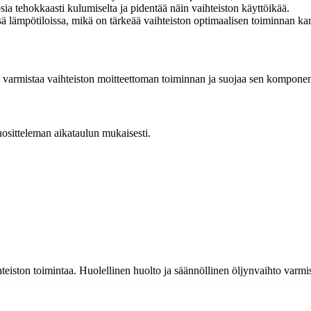
ia tehokkaasti kulumiselta ja pidentää näin vaihteiston käyttöikää.
sä lämpötiloissa, mikä on tärkeää vaihteiston optimaalisen toiminnan ka
Se varmistaa vaihteiston moitteettoman toiminnan ja suojaa sen komponen
uositteleman aikataulun mukaisesti.
eiston toimintaa. Huolellinen huolto ja säännöllinen öljynvaihto varmis