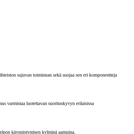
aihteiston sujuvan toiminnan sekä suojaa sen eri komponentteja
us varmistaa luotettavan suorituskyvyn erilaisissa
helpon käynnistymisen kylminä aamuina.