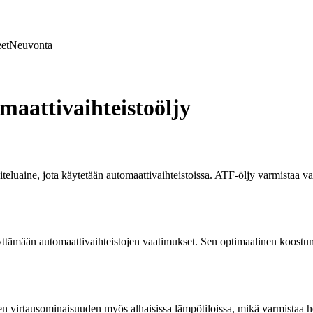
et
Neuvonta
aattivaihteistoöljy
teluaine, jota käytetään automaattivaihteistoissa. ATF-öljy varmistaa v
yttämään automaattivaihteistojen vaatimukset. Sen optimaalinen koostum
n virtausominaisuuden myös alhaisissa lämpötiloissa, mikä varmistaa 