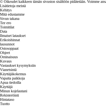
© Oikeudet kaikkeen tämän sivuston sisältöön pidätetään. Voimme ansait
Lisätietoja meistä
Kehitys
Mitä edustamme
Sivun takana
Tee ero
Toimitilat
Data
Ilmaiset lataukset
Erikoishinnat
lausunnot
Ostosoppaat
Ohjeet
Ominaisuus
Kuvaus
Vastaukset kysymyksiin
Vianetsintä
Käyttäjäkokemus
Vapaita paikkoja
Apua tiedoilla
Käyttäjä
Minun kojelautani
Rekisteröinti
Hintataso
Tuotto