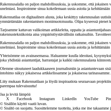
Rakennusalalla on paljon mahdollisuuksia, ja uskomme, että jokainen v
unelmiasi. Inspiroimme sinua kokeilemaan uusia asioita ja kehittämään tai
Rakennatilaa on digitaalinen alusta, joka keskittyy rakennusalan uutisiin
ymmärtämään rakentamisen monimuotoisuutta. Olipa kyseessä pienet kor
Tarjoamme kattavan valikoiman artikkeleita, oppaita ja asiantuntijahaas
rakennustekniikoista aina ympäristöystävällisiin ratkaisuihin. Tavoittee
Rakennusalalla on paljon mahdollisuuksia, ja uskomme, että jokainen v
unelmiasi. Inspiroimme sinua kokeilemaan uusia asioita ja kehittämään tai
Yhteisömme on avainasemassa. Haluamme kuulla ideoitasi, kysymyksiäs
joka yhdistää asiantuntijat, harrastajat ja kaikki rakennusalasta kiinnost
Olemme sitoutuneet laadukkaaseen journalismiin ja asiantuntevaan sis
intohimo näkyy jokaisessa artikkelissamme ja jokaisessa tarinassamme.
Liity mukaan Rakennatilaan ja löydä inspiraatiota seuraavaan projekti
parempaa tulevaisuutta!
Jaa ja levitä lämpöä
X
Facebook
Instagram
LinkedIn
YouTube
Pin
© Sisällön käyttö vaatii luvan.
© Sisältö on suojattu. Suosittelemme tuotteita, jotka me itse takaamme 