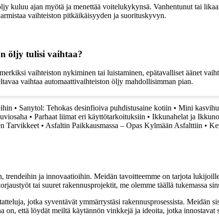
jy kuluu ajan myötä ja menettää voitelukykynsä. Vanhentunut tai likaantu
varmistaa vaihteiston pitkäikäisyyden ja suorituskyvyn.
n öljy tulisi vaihtaa?
esimerkiksi vaihteiston nykiminen tai luistaminen, epätavalliset äänet va
ltavaa vaihtaa automaattivaihteiston öljy mahdollisimman pian.
eihin
•
Sanytol: Tehokas desinfioiva puhdistusaine kotiin
•
Mini kasvihu
Kuviosaha
•
Parhaat liimat eri käyttötarkoituksiin
•
Ikkunahelat ja Ikkun
en Tarvikkeet
•
Asfaltin Paikkausmassa – Opas Kylmään Asfalttiin
•
Kem
, trendeihin ja innovaatioihin. Meidän tavoitteemme on tarjota lukijoillem
jaustyöt tai suuret rakennusprojektit, me olemme täällä tukemassa sin
tatteluja, jotka syventävät ymmärrystäsi rakennusprosessista. Meidän si
na on, että löydät meiltä käytännön vinkkejä ja ideoita, jotka innostava