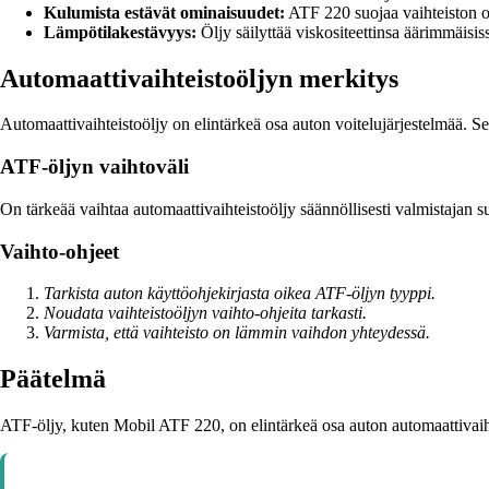
Kulumista estävät ominaisuudet:
ATF 220 suojaa vaihteiston os
Lämpötilakestävyys:
Öljy säilyttää viskositeettinsa äärimmäisis
Automaattivaihteistoöljyn merkitys
Automaattivaihteistoöljy on elintärkeä osa auton voitelujärjestelmää. 
ATF-öljyn vaihtoväli
On tärkeää vaihtaa automaattivaihteistoöljy säännöllisesti valmistajan s
Vaihto-ohjeet
Tarkista auton käyttöohjekirjasta oikea ATF-öljyn tyyppi.
Noudata vaihteistoöljyn vaihto-ohjeita tarkasti.
Varmista, että vaihteisto on lämmin vaihdon yhteydessä.
Päätelmä
ATF-öljy, kuten Mobil ATF 220, on elintärkeä osa auton automaattivaiht