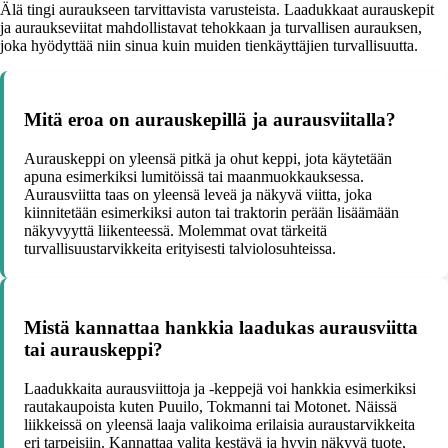
Älä tingi auraukseen tarvittavista varusteista. Laadukkaat aurauskepit
ja auraukseviitat mahdollistavat tehokkaan ja turvallisen aurauksen,
joka hyödyttää niin sinua kuin muiden tienkäyttäjien turvallisuutta.
Mitä eroa on aurauskepillä ja aurausviitalla?
Aurauskeppi on yleensä pitkä ja ohut keppi, jota käytetään
apuna esimerkiksi lumitöissä tai maanmuokkauksessa.
Aurausviitta taas on yleensä leveä ja näkyvä viitta, joka
kiinnitetään esimerkiksi auton tai traktorin perään lisäämään
näkyvyyttä liikenteessä. Molemmat ovat tärkeitä
turvallisuustarvikkeita erityisesti talviolosuhteissa.
Mistä kannattaa hankkia laadukas aurausviitta
tai aurauskeppi?
Laadukkaita aurausviittoja ja -keppejä voi hankkia esimerkiksi
rautakaupoista kuten Puuilo, Tokmanni tai Motonet. Näissä
liikkeissä on yleensä laaja valikoima erilaisia auraustarvikkeita
eri tarpeisiin. Kannattaa valita kestävä ja hyvin näkyvä tuote,