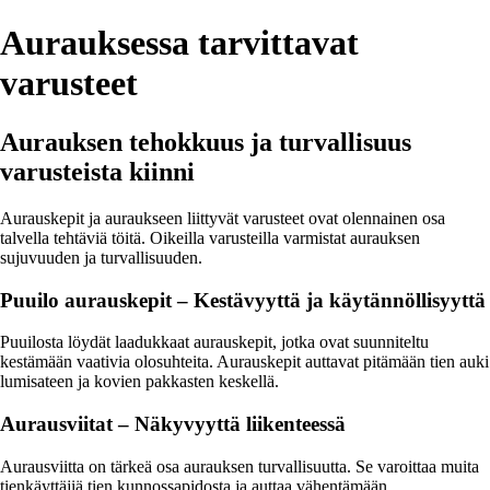
Aurauksessa tarvittavat
varusteet
Aurauksen tehokkuus ja turvallisuus
varusteista kiinni
Aurauskepit ja auraukseen liittyvät varusteet ovat olennainen osa
talvella tehtäviä töitä. Oikeilla varusteilla varmistat aurauksen
sujuvuuden ja turvallisuuden.
Puuilo aurauskepit – Kestävyyttä ja käytännöllisyyttä
Puuilosta löydät laadukkaat aurauskepit, jotka ovat suunniteltu
kestämään vaativia olosuhteita. Aurauskepit auttavat pitämään tien auki
lumisateen ja kovien pakkasten keskellä.
Aurausviitat – Näkyvyyttä liikenteessä
Aurausviitta on tärkeä osa aurauksen turvallisuutta. Se varoittaa muita
tienkäyttäjiä tien kunnossapidosta ja auttaa vähentämään