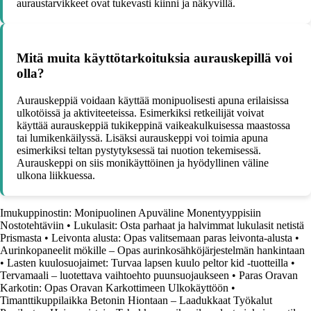
auraustarvikkeet ovat tukevasti kiinni ja näkyvillä.
Mitä muita käyttötarkoituksia aurauskepillä voi
olla?
Aurauskeppiä voidaan käyttää monipuolisesti apuna erilaisissa
ulkotöissä ja aktiviteeteissa. Esimerkiksi retkeilijät voivat
käyttää aurauskeppiä tukikeppinä vaikeakulkuisessa maastossa
tai lumikenkäilyssä. Lisäksi aurauskeppi voi toimia apuna
esimerkiksi teltan pystytyksessä tai nuotion tekemisessä.
Aurauskeppi on siis monikäyttöinen ja hyödyllinen väline
ulkona liikkuessa.
Imukuppinostin: Monipuolinen Apuväline Monentyyppisiin
Nostotehtäviin
•
Lukulasit: Osta parhaat ja halvimmat lukulasit netistä
Prismasta
•
Leivonta alusta: Opas valitsemaan paras leivonta-alusta
•
Aurinkopaneelit mökille – Opas aurinkosähköjärjestelmän hankintaan
•
Lasten kuulosuojaimet: Turvaa lapsen kuulo peltor kid -tuotteilla
•
Tervamaali – luotettava vaihtoehto puunsuojaukseen
•
Paras Oravan
Karkotin: Opas Oravan Karkottimeen Ulkokäyttöön
•
Timanttikuppilaikka Betonin Hiontaan – Laadukkaat Työkalut