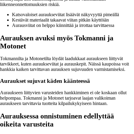
liikenneonnettomuuksien riskiä.
Katsovaloiset auraukseviitat lisäävät näkyvyyttä pimeällä
Kestävät materiaalit takaavat viitan pitkän käyttöiän
Aurausviitat on helppo kiinnittää ja irrottaa tarvittaessa
Aurauksen avuksi myös Tokmanni ja
Motonet
Tokmannilta ja Motonetilta löydät laadukkaat auraukseen liittyvät
tarvikkeet, kuten auraukseviitat ja aurauskepit. Näissä kaupoissa voit
hankkia kaiken tarvittavan aurauksen sujuvuuden varmistamiseksi.
Auraukset sujuvat käden käänteessä
Auraukseen liittyvien varusteiden hankkiminen ei ole koskaan ollut
helpompaa. Tokmanni ja Motonet tarjoavat laajan valikoiman
auraukseen tarvittavia tuotteita kilpailukykyiseen hintaan.
Aurauksessa onnistuminen edellyttää
oikeita varusteita