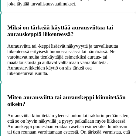
joka täyttää turvallisuusvaatimukset.
Miksi on tärkeää käyttää aurausviittaa tai
aurauskeppiä liikenteessä?
Aurausviitta tai -keppi lisäävät näkyvyyttä ja turvallisuutta
liikenteessä erityisesti huonossa säässä tai hämärässä. Ne
varoittavat muita tienkäyttäjiä esimerkiksi auraus- tai
maataloustöistä ja auttavat välttämään vaaratilanteita.
Auraustarvikkeiden käyttö on siis tärkeä osa
liikenneturvallisuutta.
Miten aurausviitta tai aurauskeppi kiinnitetään
oikein?
Aurausviitta kiinnitetään yleensä auton tai traktorin perään siten,
että se on hyvin näkyvillä ja pysyy paikallaan myös liikkeessä.
Aurauskeppi puolestaan voidaan asettaa esimerkiksi lumikasan
tai tien reunaan varoittamaan esteestä. On tärkeää varmistaa, että