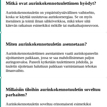
Mitkä ovat aurinkokennotuulettimen hyödyt?
Aurinkokennotuuletin on ympäristöystävällinen vaihtoehto,
koska se käyttää uusiutuvaa aurinkoenergiaa. Se on myös
itsenäinen ja toimii ilman sähköverkkoa, mikä tekee siitä
kätevän ratkaisun esimerkiksi mökille tai matkailuajoneuvoon.
Miten aurinkokennotuuletin asennetaan?
Aurinkokennotuulettimen asentaminen vaatii aurinkopaneelin
sijoittamisen paikkaan, jossa se saa mahdollisimman paljon
auringonvaloa. Paneeli kytketään tuulettimeen johdolla, ja
tuuletin sijoitetaan haluttuun paikkaan varmistamaan tehokas
ilmanvaihto.
Millaisiin tiloihin aurinkokennotuuletin soveltuu
parhaiten?
Aurinkokennotuuletin soveltuu erinomaisesti esimerkiksi