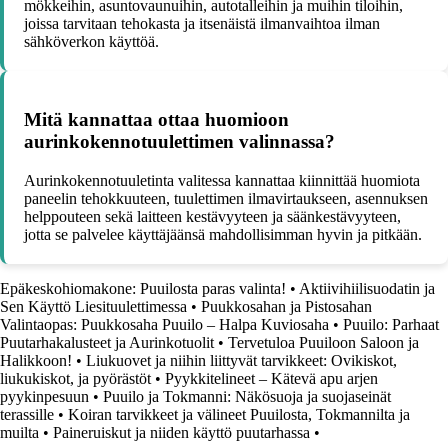
mökkeihin, asuntovaunuihin, autotalleihin ja muihin tiloihin,
joissa tarvitaan tehokasta ja itsenäistä ilmanvaihtoa ilman
sähköverkon käyttöä.
Mitä kannattaa ottaa huomioon
aurinkokennotuulettimen valinnassa?
Aurinkokennotuuletinta valitessa kannattaa kiinnittää huomiota
paneelin tehokkuuteen, tuulettimen ilmavirtaukseen, asennuksen
helppouteen sekä laitteen kestävyyteen ja säänkestävyyteen,
jotta se palvelee käyttäjäänsä mahdollisimman hyvin ja pitkään.
Epäkeskohiomakone: Puuilosta paras valinta!
•
Aktiivihiilisuodatin ja
Sen Käyttö Liesituulettimessa
•
Puukkosahan ja Pistosahan
Valintaopas: Puukkosaha Puuilo – Halpa Kuviosaha
•
Puuilo: Parhaat
Puutarhakalusteet ja Aurinkotuolit
•
Tervetuloa Puuiloon Saloon ja
Halikkoon!
•
Liukuovet ja niihin liittyvät tarvikkeet: Ovikiskot,
liukukiskot, ja pyörästöt
•
Pyykkitelineet – Kätevä apu arjen
pyykinpesuun
•
Puuilo ja Tokmanni: Näkösuoja ja suojaseinät
terassille
•
Koiran tarvikkeet ja välineet Puuilosta, Tokmannilta ja
muilta
•
Paineruiskut ja niiden käyttö puutarhassa
•