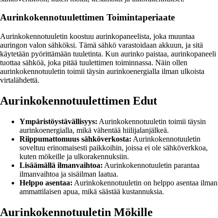
Aurinkokennotuulettimen Toimintaperiaate
Aurinkokennotuuletin koostuu aurinkopaneelista, joka muuntaa
auringon valon sähköksi. Tämä sähkö varastoidaan akkuun, ja sitä
käytetään pyörittämään tuuletinta. Kun aurinko paistaa, aurinkopaneeli
tuottaa sähköä, joka pitää tuulettimen toiminnassa. Näin ollen
aurinkokennotuuletin toimii täysin aurinkoenergialla ilman ulkoista
virtalähdettä.
Aurinkokennotuulettimen Edut
Ympäristöystävällisyys:
Aurinkokennotuuletin toimii täysin
aurinkoenergialla, mikä vähentää hiilijalanjälkeä.
Riippumattomuus sähköverkosta:
Aurinkokennotuuletin
soveltuu erinomaisesti paikkoihin, joissa ei ole sähköverkkoa,
kuten mökeille ja ulkorakennuksiin.
Lisäämällä ilmanvaihtoa:
Aurinkokennotuuletin parantaa
ilmanvaihtoa ja sisäilman laatua.
Helppo asentaa:
Aurinkokennotuuletin on helppo asentaa ilman
ammattilaisen apua, mikä säästää kustannuksia.
Aurinkokennotuuletin Mökille