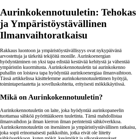
Aurinkokennotuuletin: Tehokas
ja Ympäristöystävällinen
Ilmanvaihtoratkaisu
Rakkaus luontoon ja ympäristöystävällisyys ovat nykypäivänä
arvostettuja ja tärkeitä tekijöitä monille. Aurinkoenergian
hyödyntäminen on yksi tapa edistää kestävää kehitystä ja vähentää
ympäristön kuormitusta. Aurinkokennotuuletin tai aurinkokenno
puhallin on loistava tapa hyödyntää aurinkoenergiaa ilmanvaihtoon.
Tässä artikkelissa käsittelemme aurinkokennotuulettimen hyötyjä,
toimintaperiaatetta ja sovelluskohteita, erityisesti mökkikäytössä.
Mikä on Aurinkokennotuuletin?
Aurinkokennotuuletin on laite, joka hyödyntää aurinkopaneelin
tuottamaa sähköä pyörittääkseen tuuletinta. Tämä mahdollistaa
ilmanvaihdon ja ilman kierron ilman perinteistä sähköverkkoa.
Aurinkokennotuuletin on itsenäinen ja ympäristöystävällinen ratkaisu,
joka sopii erinomaisesti paikkoihin, jotka eivät ole liitetty
sähköverkkoon, kuten mökit, kesämökit ja ulkorakennukset.