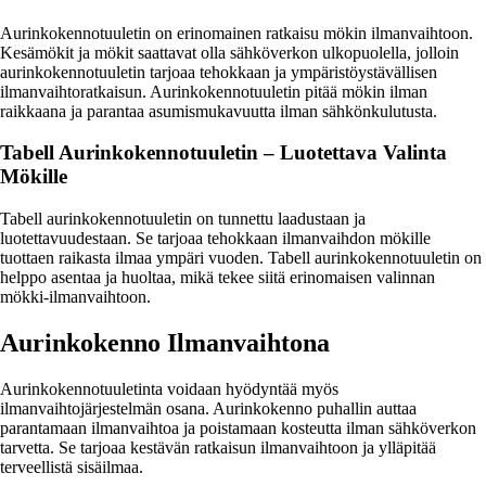
Aurinkokennotuuletin on erinomainen ratkaisu mökin ilmanvaihtoon.
Kesämökit ja mökit saattavat olla sähköverkon ulkopuolella, jolloin
aurinkokennotuuletin tarjoaa tehokkaan ja ympäristöystävällisen
ilmanvaihtoratkaisun. Aurinkokennotuuletin pitää mökin ilman
raikkaana ja parantaa asumismukavuutta ilman sähkönkulutusta.
Tabell Aurinkokennotuuletin – Luotettava Valinta
Mökille
Tabell aurinkokennotuuletin on tunnettu laadustaan ja
luotettavuudestaan. Se tarjoaa tehokkaan ilmanvaihdon mökille
tuottaen raikasta ilmaa ympäri vuoden. Tabell aurinkokennotuuletin on
helppo asentaa ja huoltaa, mikä tekee siitä erinomaisen valinnan
mökki-ilmanvaihtoon.
Aurinkokenno Ilmanvaihtona
Aurinkokennotuuletinta voidaan hyödyntää myös
ilmanvaihtojärjestelmän osana. Aurinkokenno puhallin auttaa
parantamaan ilmanvaihtoa ja poistamaan kosteutta ilman sähköverkon
tarvetta. Se tarjoaa kestävän ratkaisun ilmanvaihtoon ja ylläpitää
terveellistä sisäilmaa.