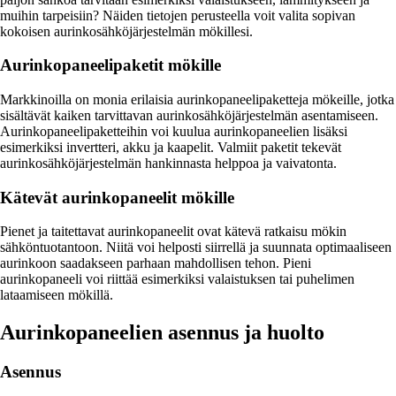
muihin tarpeisiin? Näiden tietojen perusteella voit valita sopivan
kokoisen aurinkosähköjärjestelmän mökillesi.
Aurinkopaneelipaketit mökille
Markkinoilla on monia erilaisia aurinkopaneelipaketteja mökeille, jotka
sisältävät kaiken tarvittavan aurinkosähköjärjestelmän asentamiseen.
Aurinkopaneelipaketteihin voi kuulua aurinkopaneelien lisäksi
esimerkiksi invertteri, akku ja kaapelit. Valmiit paketit tekevät
aurinkosähköjärjestelmän hankinnasta helppoa ja vaivatonta.
Kätevät aurinkopaneelit mökille
Pienet ja taitettavat aurinkopaneelit ovat kätevä ratkaisu mökin
sähköntuotantoon. Niitä voi helposti siirrellä ja suunnata optimaaliseen
aurinkoon saadakseen parhaan mahdollisen tehon. Pieni
aurinkopaneeli voi riittää esimerkiksi valaistuksen tai puhelimen
lataamiseen mökillä.
Aurinkopaneelien asennus ja huolto
Asennus