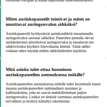
enemmän energiaa ja kattaa laajemman sähkönkulutuksen.
Miten aurinkopaneelit toimivat ja miten ne
muuttavat auringonvalon sähköksi?
Aurinkopaneelit hyödyntävät aurinkosähköä muuntamalla
auringonvalon suoraan sähköksi. Paneelien pinnalla olevat
aurinkokennot absorboivat auringonvaloa ja muuttavat sen
sähkövirraksi käyttäen fotovoltaista ilmiötä. Tämä sähkö
voidaan sitten käyttää mökin sähkölaitteiden käyttöön.
Mitä asioita tulee ottaa huomioon
aurinkopaneelien asennuksessa mökille?
Aurinkopaneelien asennuksessa mökille tulee huomioida muun
muassa aurinkopaneelien optimaalinen suuntaus ja
kallistuskulma, jotta ne saavat mahdollisimman paljon
auringonvaloa. Lisäksi on tärkeää varmistaa aurinkopaneelien
turvallinen ja kestävä kiinnitys rakenteisiin.