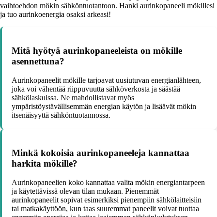
vaihtoehdon mökin sähköntuotantoon. Hanki aurinkopaneeli mökillesi
ja tuo aurinkoenergia osaksi arkeasi!
Mitä hyötyä aurinkopaneeleista on mökille
asennettuna?
Aurinkopaneelit mökille tarjoavat uusiutuvan energianlähteen,
joka voi vähentää riippuvuutta sähköverkosta ja säästää
sähkölaskuissa. Ne mahdollistavat myös
ympäristöystävällisemmän energian käytön ja lisäävät mökin
itsenäisyyttä sähköntuotannossa.
Minkä kokoisia aurinkopaneeleja kannattaa
harkita mökille?
Aurinkopaneelien koko kannattaa valita mökin energiantarpeen
ja käytettävissä olevan tilan mukaan. Pienemmät
aurinkopaneelit sopivat esimerkiksi pienempiin sähkölaitteisiin
tai matkakäyttöön, kun taas suuremmat paneelit voivat tuottaa