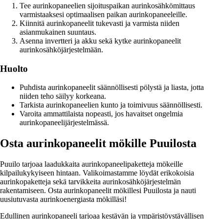
Tee aurinkopaneelien sijoituspaikan aurinkosähkömittaus
varmistaaksesi optimaalisen paikan aurinkopaneeleille.
Kiinnitä aurinkopaneelit tukevasti ja varmista niiden
asianmukainen suuntaus.
Asenna invertteri ja akku sekä kytke aurinkopaneelit
aurinkosähköjärjestelmään.
Huolto
Puhdista aurinkopaneelit säännöllisesti pölystä ja liasta, jotta
niiden teho säilyy korkeana.
Tarkista aurinkopaneelien kunto ja toimivuus säännöllisesti.
Varoita ammattilaista nopeasti, jos havaitset ongelmia
aurinkopaneelijärjestelmässä.
Osta aurinkopaneelit mökille Puuilosta
Puuilo tarjoaa laadukkaita aurinkopaneelipaketteja mökeille
kilpailukykyiseen hintaan. Valikoimastamme löydät erikokoisia
aurinkopaketteja sekä tarvikkeita aurinkosähköjärjestelmän
rakentamiseen. Osta aurinkopaneelit mökillesi Puuilosta ja nauti
uusiutuvasta aurinkoenergiasta mökilläsi!
Edullinen aurinkopaneeli tarjoaa kestävän ja ympäristöystävällisen