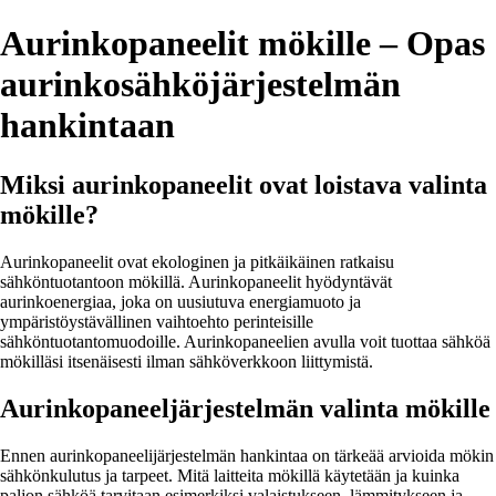
Aurinkopaneelit mökille – Opas
aurinkosähköjärjestelmän
hankintaan
Miksi aurinkopaneelit ovat loistava valinta
mökille?
Aurinkopaneelit ovat ekologinen ja pitkäikäinen ratkaisu
sähköntuotantoon mökillä. Aurinkopaneelit hyödyntävät
aurinkoenergiaa, joka on uusiutuva energiamuoto ja
ympäristöystävällinen vaihtoehto perinteisille
sähköntuotantomuodoille. Aurinkopaneelien avulla voit tuottaa sähköä
mökilläsi itsenäisesti ilman sähköverkkoon liittymistä.
Aurinkopaneeljärjestelmän valinta mökille
Ennen aurinkopaneelijärjestelmän hankintaa on tärkeää arvioida mökin
sähkönkulutus ja tarpeet. Mitä laitteita mökillä käytetään ja kuinka
paljon sähköä tarvitaan esimerkiksi valaistukseen, lämmitykseen ja