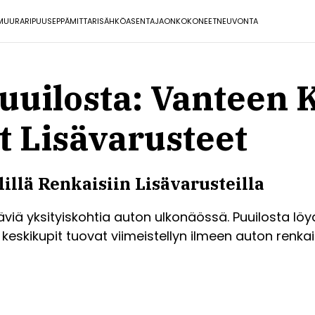
MUURARI
PUUSEPPÄ
MITTARI
SÄHKÖASENTAJA
ONKO
KONEET
NEUVONTA
uuilosta: Vanteen K
t Lisävarusteet
illä Renkaisiin Lisävarusteilla
äviä yksityiskohtia auton ulkonäössä. Puuilosta lö
at keskikupit tuovat viimeistellyn ilmeen auton renka