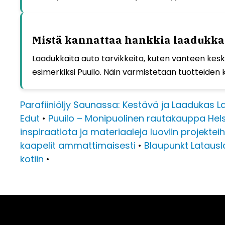
Mistä kannattaa hankkia laadukkaat
Laadukkaita auto tarvikkeita, kuten vanteen keski
esimerkiksi Puuilo. Näin varmistetaan tuotteiden 
Parafiiniöljy Saunassa: Kestävä ja Laadukas L
Edut
•
Puuilo – Monipuolinen rautakauppa Hel
inspiraatiota ja materiaaleja luoviin projekteih
kaapelit ammattimaisesti
•
Blaupunkt Latausla
kotiin
•