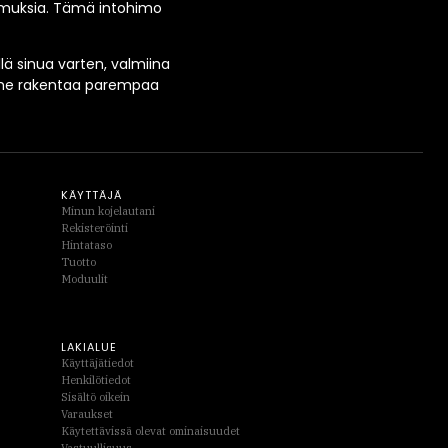
kemuksia. Tämä intohimo
lä sinua varten, valmiina
imme rakentaa parempaa
KÄYTTÄJÄ
Minun kojelautani
Rekisteröinti
Hintataso
Tuotto
Moduulit
LAKIALUE
Käyttäjätiedot
Henkilötiedot
Sisältö oikein
Varaukset
Käytettävissä olevat ominaisuudet