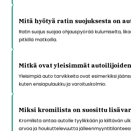
Mitä hyötyä ratin suojuksesta on aut
Ratin suojus suojaa ohjauspyörää kulumiselta, li
pitkillä matkoilla.
Mitkä ovat yleisimmät autoilijoide
Yleisimpiä auto tarvikkeita ovat esimerkiksi jää
kuten ensiapulaukku ja varoituskolmio.
Miksi kromilista on suosittu lisävar
Kromilista antaa autolle tyylikkään ja kiiltävän u
arvoa ja houkuttelevuutta jälleenmyyntitilantees