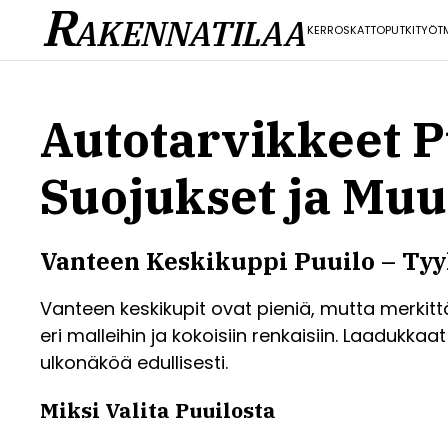
R
AKENNATILAA
KERROS
KATTO
PUTKITYÖT
Autotarvikkeet P
Suojukset ja Muu
Vanteen Keskikuppi Puuilo – Tyyl
Vanteen keskikupit ovat pieniä, mutta merkitt
eri malleihin ja kokoisiin renkaisiin. Laadukka
ulkonäköä edullisesti.
Miksi Valita Puuilosta