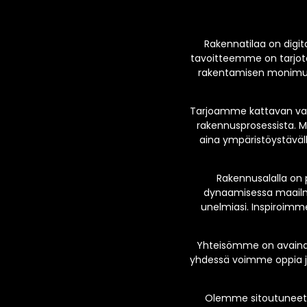
Rakennatilaa on digita
tavoitteemme on tarjota
rakentamisen monimuot
Tarjoamme kattavan valik
rakennusprosessista. M
aina ympäristöystävälli
Rakennusalalla on 
dynaamisessa maailma
unelmiasi. Inspiroimme
Yhteisömme on avainas
yhdessä voimme oppia ja
Olemme sitoutuneet 