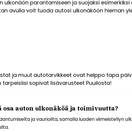
ton ulkonäön parantamiseen ja suojaksi esimerkiks
istan avulla voit tuoda autosi ulkonäköön hieman yle
ilistat ja muut autotarvikkeet ovat helppo tapa päi
tarpeisiisi sopivat lisävarusteet Puuilosta!
 osa auton ulkonäköä ja toimivuutta?
antumiselta ja vaurioilta, samalla luoden viimeistellyn 
lta.