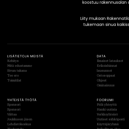
koostuu rakennusalan a
Liity mukaan Rakennatila
tukemaan sinua kaikis
LISÄTIETOJA MEISTÄ
DATA
Kehitys
Ilmaiset lataukset
Mitä edustamme
Erikoishinnat
Sivun takana
lausunnot
Tee ero
Ostosoppaat
Toimitilat
Ohjeet
Ominaisuus
YHTEISTÄ TYÖTÄ
FOORUMI
Sponsori
Pidä yhteyttä
Sponsori
Hanki uutisia
Viittaa
Verkkoyhteisö
Joukkueen jäsen
Uutiset sähköposti
Lehdistökeskus
Käyttäjäryhmä