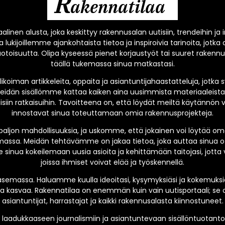
R
akennatilaa
alinen alusta, joka keskittyy rakennusalan uutisiin, trendeihin ja
 lukijoillemme ajankohtaista tietoa ja inspiroivia tarinoita, jo
oisuutta. Olipa kyseessä pienet korjaustyöt tai suuret rakenn
täällä tukemassa sinua matkastasi.
oiman artikkeleita, oppaita ja asiantuntijahaastatteluja, jotk
eidän sisällömme kattaa kaiken aina uusimmista materiaaleista 
siin ratkaisuihin. Tavoitteena on, että löydät meiltä käytännön vi
innostavat sinua toteuttamaan omia rakennusprojekteja.
paljon mahdollisuuksia, ja uskomme, että jokainen voi löytää o
ssa. Meidän tehtävämme on jakaa tietoa, joka auttaa sinua o
 sinua kokeilemaan uusia asioita ja kehittämään taitojasi, jotta 
joissa ihmiset voivat elää ja työskennellä.
emassa. Haluamme kuulla ideoitasi, kysymyksiäsi ja kokemuksias
 kasvaa. Rakennatilaa on enemmän kuin vain uutisportaali; se o
asiantuntijat, harrastajat ja kaikki rakennusalasta kiinnostuneet.
laadukkaaseen journalismiin ja asiantuntevaan sisällöntuotant