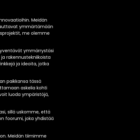
 innovaatioihin. Meidän
tka auttavat ymmärtämään
usprojektit, me olemme
a syventävät ymmärrystäsi
ja rakennustekniikoista
nkkejä ja ideoita, jotka
man paikkansa tässä
ttamaan askelia kohti
voit luoda ympäristöjä,
i, sillä uskomme, että
n foorumi, joka yhdistää
oon. Meidän tiimimme