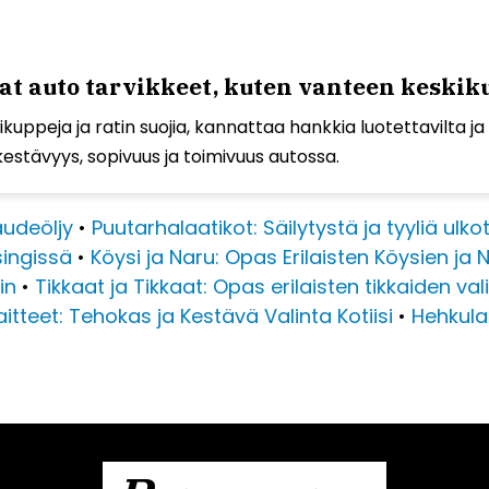
 auto tarvikkeet, kuten vanteen keskikup
kuppeja ja ratin suojia, kannattaa hankkia luotettavilta ja
kestävyys, sopivuus ja toimivuus autossa.
audeöljy
•
Puutarhalaatikot: Säilytystä ja tyyliä ulkot
singissä
•
Köysi ja Naru: Opas Erilaisten Köysien ja
in
•
Tikkaat ja Tikkaat: Opas erilaisten tikkaiden va
itteet: Tehokas ja Kestävä Valinta Kotiisi
•
Hehkula