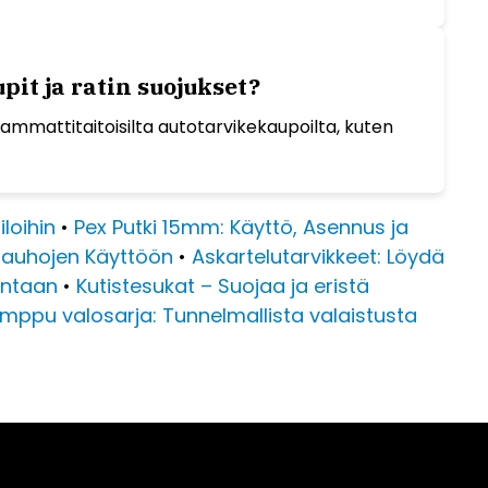
it ja ratin suojukset?
 ammattitaitoisilta autotarvikekaupoilta, kuten
iloihin
•
Pex Putki 15mm: Käyttö, Asennus ja
 Nauhojen Käyttöön
•
Askartelutarvikkeet: Löydä
lintaan
•
Kutistesukat – Suojaa ja eristä
mppu valosarja: Tunnelmallista valaistusta