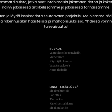
mmattilaisista, jotka ovat intohimoisia jakamaan tietoa ja ko
näkyy jokaisessa artikkelissamme ja jokaisessa tarinassamme.
an ja löydä inspiraatiota seuraavaan projektiisi. Me olemme tääl
sa rakennusalan haasteissa ja mahdollisuuksissa. Yhdessä vo
tulevaisuutta!
KUVAUS
Vastaukset kysymyksiin
Vianetsintä
Käyttäjäkokemus
Vapaita paikkoja
Apua tiedoilla
LINKIT SISÄLLÖSSÄ
Sisällysluettelo
Lähettää
Tietoarkisto
Kirjoitusnurkkaus
Sisällön lähde