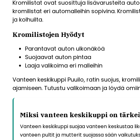
Kromilistat ovat suosittuja lisävarusteita au
kromilistat eri automalleihin sopivina. Kromil
ja kolhuilta.
Kromilistojen Hyödyt
Parantavat auton ulkonäköä
Suojaavat auton pintaa
Laaja valikoima eri malleihin
Vanteen keskikuppi Puuilo, ratin suojus, krom
ajamiseen. Tutustu valikoimaan ja löydä omiin 
Miksi vanteen keskikuppi on tärkeä
Vanteen keskikuppi suojaa vanteen keskustaa lika
vanteen pultit ja mutterit suojassa sään vaikutuksi