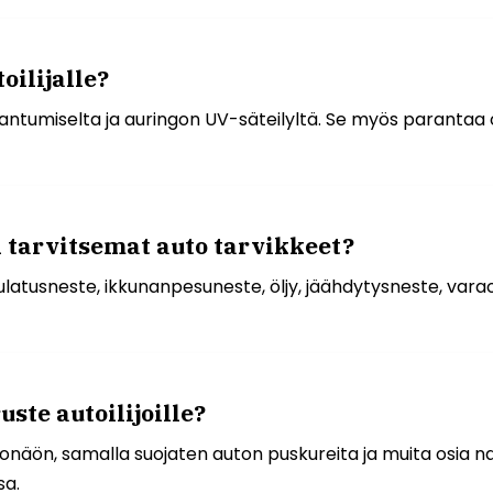
oilijalle?
kaantumiselta ja auringon UV-säteilyltä. Se myös parantaa
n tarvitsemat auto tarvikkeet?
nsulatusneste, ikkunanpesuneste, öljy, jäähdytysneste, var
uste autoilijoille?
lkonäön, samalla suojaten auton puskureita ja muita osia n
sa.