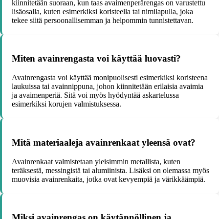
kiinnitetään suoraan, kun taas avaimenperärengas on varustettu
lisäosalla, kuten esimerkiksi koristeella tai nimilapulla, joka
tekee siitä persoonallisemman ja helpommin tunnistettavan.
Miten avainrengasta voi käyttää luovasti?
Avainrengasta voi käyttää monipuolisesti esimerkiksi koristeena
laukuissa tai avainnippuna, johon kiinnitetään erilaisia avaimia
ja avaimenperiä. Sitä voi myös hyödyntää askartelussa
esimerkiksi korujen valmistuksessa.
Mitä materiaaleja avainrenkaat yleensä ovat?
Avainrenkaat valmistetaan yleisimmin metallista, kuten
teräksestä, messingistä tai alumiinista. Lisäksi on olemassa myös
muovisia avainrenkaita, jotka ovat kevyempiä ja värikkäämpiä.
Miksi avainrengas on käytännöllinen ja