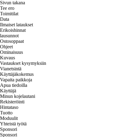
Sivun takana
Tee ero
Toimitilat
Data
Ilmaiset lataukset
Erikoishinnat
lausunnot
Ostosoppaat
Ohjeet
Ominaisuus
Kuvaus
Vastaukset kysymyksiin
Vianetsintä
Käyttäjäkokemus
Vapaita paikkoja
Apua tiedoilla
Käyttäjä
Minun kojelautani
Rekisteröinti
Hintataso
Tuotto
Moduulit
Yhteistä työtä
Sponsori
Sponsori