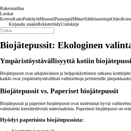
Rakennatilaa
Luokat
Kerros
Katto
Putkityöt
Muurari
Puuseppä
Mittari
Sähköasentaja
Onko
Kone
Kirjaudu sisään
Rekisteröidy
Uutiskirje
Biojätepussit: Ekologinen valin
Ympäristöystävällisyyttä kotiin biojätepuss
Biojätepussit ovat arkipäiväinen ja helppokäyttöinen ratkaisu keittiöjät
kaikki ovat ympäristöystävällisiä vaihtoehtoja perinteisille jätepakkauksi
Biojätepussit vs. Paperiset biojätepussit
Biojätepussit ja paperiset biojätepussit ovat molemmat hyviä vaihtoehto
valmistettu kierrätettävistä materiaaleista. Paperinen biojätepussi on e
Hyödyt paperisista biojätepussista: