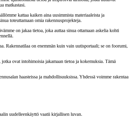
ua matkastasi.
sällömme kattaa kaiken aina uusimmista materiaaleista ja
t sinua toteuttamaan omia rakennusprojekteja.
ämme on jakaa tietoa, joka auttaa sinua ottamaan askelia kohti
ennellä.
a. Rakennatilaa on enemmän kuin vain uutisportaali; se on foorumi,
, jotka ovat intohimoisia jakamaan tietoa ja kokemuksia. Tämä
akennusalan haasteissa ja mahdollisuuksissa. Yhdessä voimme rakentaa
in uudelleenkäyttö vaatii kirjallisen luvan.