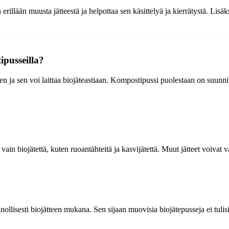
rillään muusta jätteestä ja helpottaa sen käsittelyä ja kierrätystä. Lisäks
ipusseilla?
een ja sen voi laittaa biojäteastiaan. Kompostipussi puolestaan on suunnit
vain biojätettä, kuten ruoantähteitä ja kasvijätettä. Muut jätteet voivat va
ollisesti biojätteen mukana. Sen sijaan muovisia biojätepusseja ei tulisi