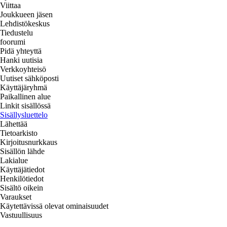
Viittaa
Joukkueen jäsen
Lehdistökeskus
Tiedustelu
foorumi
Pidä yhteyttä
Hanki uutisia
Verkkoyhteisö
Uutiset sähköposti
Käyttäjäryhmä
Paikallinen alue
Linkit sisällössä
Sisällysluettelo
Lähettää
Tietoarkisto
Kirjoitusnurkkaus
Sisällön lähde
Lakialue
Käyttäjätiedot
Henkilötiedot
Sisältö oikein
Varaukset
Käytettävissä olevat ominaisuudet
Vastuullisuus