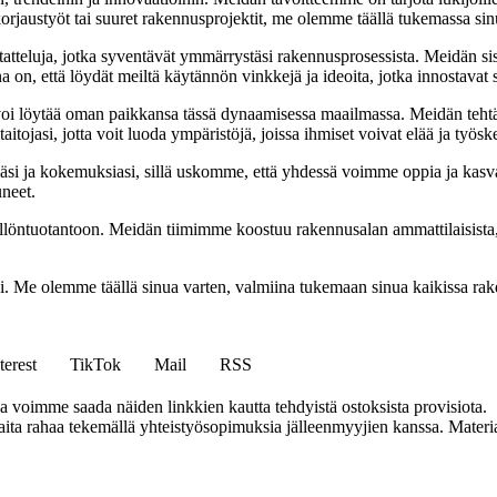
jaustyöt tai suuret rakennusprojektit, me olemme täällä tukemassa sin
tatteluja, jotka syventävät ymmärrystäsi rakennusprosessista. Meidän si
na on, että löydät meiltä käytännön vinkkejä ja ideoita, jotka innostava
oi löytää oman paikkansa tässä dynaamisessa maailmassa. Meidän tehtäv
tojasi, jotta voit luoda ympäristöjä, joissa ihmiset voivat elää ja työsk
i ja kokemuksiasi, sillä uskomme, että yhdessä voimme oppia ja kasva
uneet.
ällöntuotantoon. Meidän tiimimme koostuu rakennusalan ammattilaisista
isi. Me olemme täällä sinua varten, valmiina tukemaan sinua kaikissa r
terest
TikTok
Mail
RSS
ja voimme saada näiden linkkien kautta tehdyistä ostoksista provisiota.
a rahaa tekemällä yhteistyösopimuksia jälleenmyyjien kanssa. Materiaal