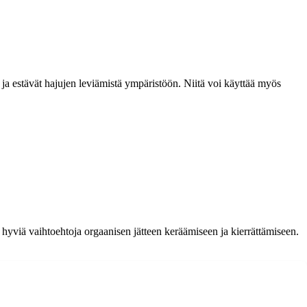
 ja estävät hajujen leviämistä ympäristöön. Niitä voi käyttää myös
i hyviä vaihtoehtoja orgaanisen jätteen keräämiseen ja kierrättämiseen.