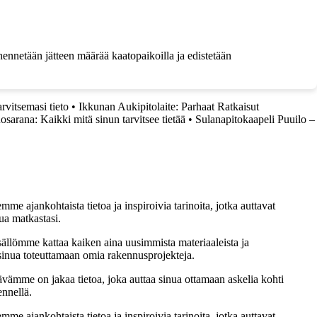
ennetään jätteen määrää kaatopaikoilla ja edistetään
rvitsemasi tieto
•
Ikkunan Aukipitolaite: Parhaat Ratkaisut
osarana: Kaikki mitä sinun tarvitsee tietää
•
Sulanapitokaapeli Puuilo –
me ajankohtaista tietoa ja inspiroivia tarinoita, jotka auttavat
ua matkastasi.
sällömme kattaa kaiken aina uusimmista materiaaleista ja
t sinua toteuttamaan omia rakennusprojekteja.
ämme on jakaa tietoa, joka auttaa sinua ottamaan askelia kohti
ennellä.
me ajankohtaista tietoa ja inspiroivia tarinoita, jotka auttavat