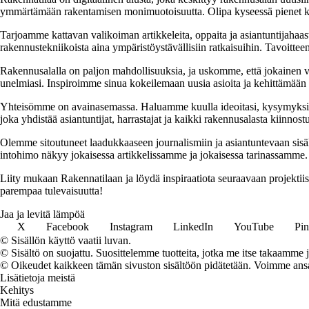
ymmärtämään rakentamisen monimuotoisuutta. Olipa kyseessä pienet kor
Tarjoamme kattavan valikoiman artikkeleita, oppaita ja asiantuntijahaas
rakennustekniikoista aina ympäristöystävällisiin ratkaisuihin. Tavoittee
Rakennusalalla on paljon mahdollisuuksia, ja uskomme, että jokainen v
unelmiasi. Inspiroimme sinua kokeilemaan uusia asioita ja kehittämään tai
Yhteisömme on avainasemassa. Haluamme kuulla ideoitasi, kysymyksiäs
joka yhdistää asiantuntijat, harrastajat ja kaikki rakennusalasta kiinnost
Olemme sitoutuneet laadukkaaseen journalismiin ja asiantuntevaan sis
intohimo näkyy jokaisessa artikkelissamme ja jokaisessa tarinassamme.
Liity mukaan Rakennatilaan ja löydä inspiraatiota seuraavaan projekti
parempaa tulevaisuutta!
Jaa ja levitä lämpöä
X
Facebook
Instagram
LinkedIn
YouTube
Pin
© Sisällön käyttö vaatii luvan.
© Sisältö on suojattu. Suosittelemme tuotteita, jotka me itse takaamme 
© Oikeudet kaikkeen tämän sivuston sisältöön pidätetään. Voimme ansait
Lisätietoja meistä
Kehitys
Mitä edustamme