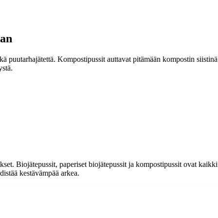
aan
ekä puutarhajätettä. Kompostipussit auttavat pitämään kompostin siistinä
ystä.
kset. Biojätepussit, paperiset biojätepussit ja kompostipussit ovat kaikk
 edistää kestävämpää arkea.