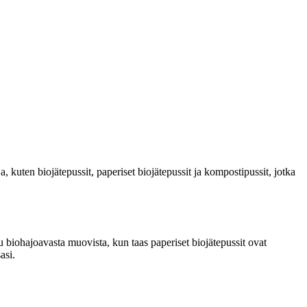
, kuten biojätepussit, paperiset biojätepussit ja kompostipussit, jotka
u biohajoavasta muovista, kun taas paperiset biojätepussit ovat
asi.