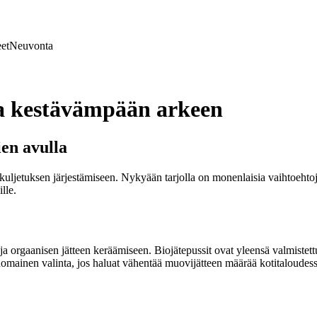
et
Neuvonta
ta kestävämpään arkeen
ien avulla
ekuljetuksen järjestämiseen. Nykyään tarjolla on monenlaisia vaihtoehtoja
lle.
ja orgaanisen jätteen keräämiseen. Biojätepussit ovat yleensä valmistett
rinomainen valinta, jos haluat vähentää muovijätteen määrää kotitaloudess