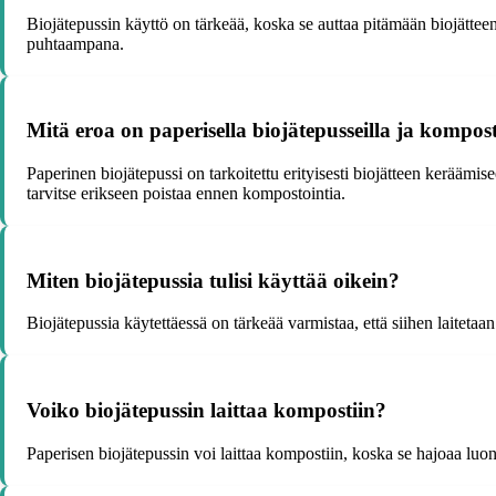
Biojätepussin käyttö on tärkeää, koska se auttaa pitämään biojätteen e
puhtaampana.
Mitä eroa on paperisella biojätepusseilla ja kompost
Paperinen biojätepussi on tarkoitettu erityisesti biojätteen keräämis
tarvitse erikseen poistaa ennen kompostointia.
Miten biojätepussia tulisi käyttää oikein?
Biojätepussia käytettäessä on tärkeää varmistaa, että siihen laitetaan 
Voiko biojätepussin laittaa kompostiin?
Paperisen biojätepussin voi laittaa kompostiin, koska se hajoaa luonn