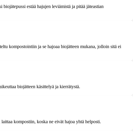
i biojätepussi estää hajujen leviämistä ja pitää jäteastian
eltu kompostointiin ja se hajoaa biojätteen mukana, jolloin sitä ei
ikeuttaa biojätteen käsittelyä ja kierrätystä.
 laittaa kompostiin, koska ne eivät hajoa yhtä helposti.