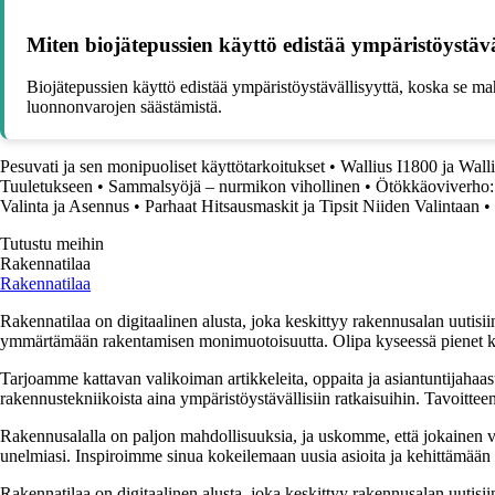
Miten biojätepussien käyttö edistää ympäristöystävä
Biojätepussien käyttö edistää ympäristöystävällisyyttä, koska se ma
luonnonvarojen säästämistä.
Pesuvati ja sen monipuoliset käyttötarkoitukset
•
Wallius I1800 ja Wall
Tuuletukseen
•
Sammalsyöjä – nurmikon vihollinen
•
Ötökkäoviverho: 
Valinta ja Asennus
•
Parhaat Hitsausmaskit ja Tipsit Niiden Valintaan
•
Tutustu meihin
Rakennatilaa
Rakennatilaa
Rakennatilaa on digitaalinen alusta, joka keskittyy rakennusalan uutisiin
ymmärtämään rakentamisen monimuotoisuutta. Olipa kyseessä pienet kor
Tarjoamme kattavan valikoiman artikkeleita, oppaita ja asiantuntijahaas
rakennustekniikoista aina ympäristöystävällisiin ratkaisuihin. Tavoittee
Rakennusalalla on paljon mahdollisuuksia, ja uskomme, että jokainen v
unelmiasi. Inspiroimme sinua kokeilemaan uusia asioita ja kehittämään tai
Rakennatilaa on digitaalinen alusta, joka keskittyy rakennusalan uutisiin