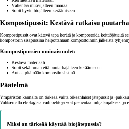
Kierrätettävä materiaali
Vähentää muovijätteen määrää
Sopii hyvin biojätteen keräämiseen
Kompostipussit: Kestävä ratkaisu puutarh
Kompostipussit ovat kätevä tapa kerätä ja kompostoida keittiöjätteitä s
kompostorin sisäpussina helpottamaan kompostoinnin jälkeistä tyhjenn
Kompostipussien ominaisuudet:
Kestävä materiaali
Sopii sekä ruuan että puutarhajätteen keräämiseen
Auttaa pitämään kompostin siistinä
Päätelmä
Ympäristön kannalta on tärkeää valita oikeanlaiset jätepussit ja -pakkau
Valitsemalla ekologisia vaihtoehtoja voit pienentää hiilijalanjälkeäsi ja
Miksi on tärkeää käyttää biojätepussia?