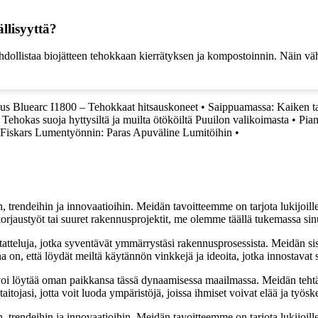
llisyyttä?
hdollistaa biojätteen tehokkaan kierrätyksen ja kompostoinnin. Näin väh
ius Bluearc I1800 – Tehokkaat hitsauskoneet
•
Saippuamassa: Kaiken ta
Tehokas suoja hyttysiltä ja muilta ötököiltä Puuilon valikoimasta
•
Pian
Fiskars Lumentyönnin: Paras Apuväline Lumitöihin
•
, trendeihin ja innovaatioihin. Meidän tavoitteemme on tarjota lukijoillem
jaustyöt tai suuret rakennusprojektit, me olemme täällä tukemassa sin
tatteluja, jotka syventävät ymmärrystäsi rakennusprosessista. Meidän si
na on, että löydät meiltä käytännön vinkkejä ja ideoita, jotka innostava
oi löytää oman paikkansa tässä dynaamisessa maailmassa. Meidän tehtäv
tojasi, jotta voit luoda ympäristöjä, joissa ihmiset voivat elää ja työsk
, trendeihin ja innovaatioihin. Meidän tavoitteemme on tarjota lukijoillem