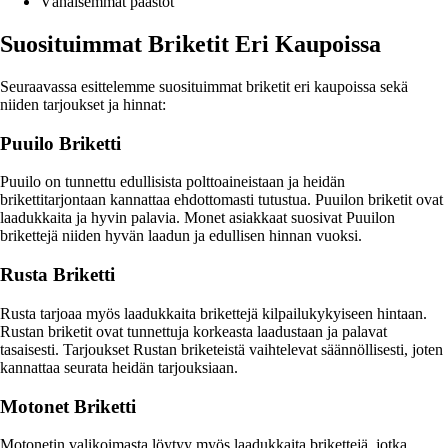
Vähäisemmät päästöt
Suosituimmat Briketit Eri Kaupoissa
Seuraavassa esittelemme suosituimmat briketit eri kaupoissa sekä
niiden tarjoukset ja hinnat:
Puuilo Briketti
Puuilo on tunnettu edullisista polttoaineistaan ja heidän
brikettitarjontaan kannattaa ehdottomasti tutustua. Puuilon briketit ovat
laadukkaita ja hyvin palavia. Monet asiakkaat suosivat Puuilon
brikettejä niiden hyvän laadun ja edullisen hinnan vuoksi.
Rusta Briketti
Rusta tarjoaa myös laadukkaita brikettejä kilpailukykyiseen hintaan.
Rustan briketit ovat tunnettuja korkeasta laadustaan ja palavat
tasaisesti. Tarjoukset Rustan briketeistä vaihtelevat säännöllisesti, joten
kannattaa seurata heidän tarjouksiaan.
Motonet Briketti
Motonetin valikoimasta löytyy myös laadukkaita brikettejä, jotka