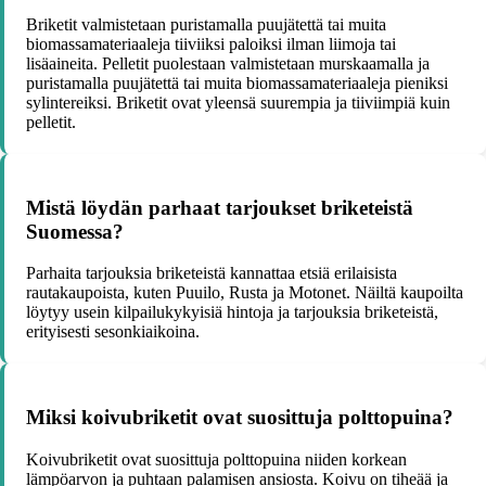
Briketit valmistetaan puristamalla puujätettä tai muita
biomassamateriaaleja tiiviiksi paloiksi ilman liimoja tai
lisäaineita. Pelletit puolestaan valmistetaan murskaamalla ja
puristamalla puujätettä tai muita biomassamateriaaleja pieniksi
sylintereiksi. Briketit ovat yleensä suurempia ja tiiviimpiä kuin
pelletit.
Mistä löydän parhaat tarjoukset briketeistä
Suomessa?
Parhaita tarjouksia briketeistä kannattaa etsiä erilaisista
rautakaupoista, kuten Puuilo, Rusta ja Motonet. Näiltä kaupoilta
löytyy usein kilpailukykyisiä hintoja ja tarjouksia briketeistä,
erityisesti sesonkiaikoina.
Miksi koivubriketit ovat suosittuja polttopuina?
Koivubriketit ovat suosittuja polttopuina niiden korkean
lämpöarvon ja puhtaan palamisen ansiosta. Koivu on tiheää ja