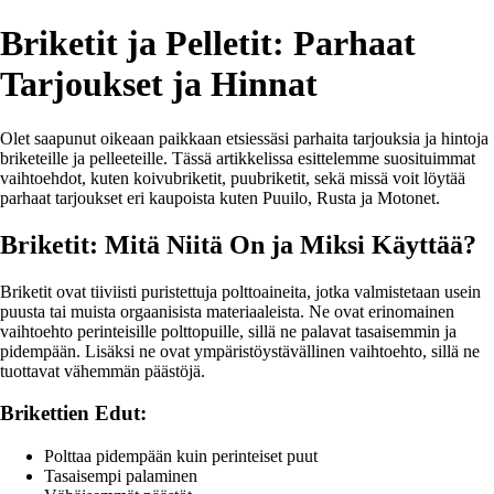
Briketit ja Pelletit: Parhaat
Tarjoukset ja Hinnat
Olet saapunut oikeaan paikkaan etsiessäsi parhaita tarjouksia ja hintoja
briketeille ja pelleeteille. Tässä artikkelissa esittelemme suosituimmat
vaihtoehdot, kuten koivubriketit, puubriketit, sekä missä voit löytää
parhaat tarjoukset eri kaupoista kuten Puuilo, Rusta ja Motonet.
Briketit: Mitä Niitä On ja Miksi Käyttää?
Briketit ovat tiiviisti puristettuja polttoaineita, jotka valmistetaan usein
puusta tai muista orgaanisista materiaaleista. Ne ovat erinomainen
vaihtoehto perinteisille polttopuille, sillä ne palavat tasaisemmin ja
pidempään. Lisäksi ne ovat ympäristöystävällinen vaihtoehto, sillä ne
tuottavat vähemmän päästöjä.
Brikettien Edut:
Polttaa pidempään kuin perinteiset puut
Tasaisempi palaminen