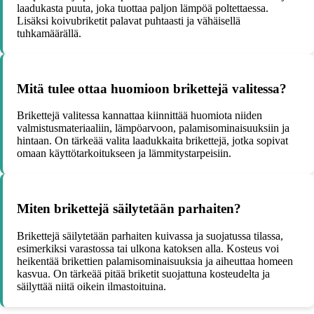
laadukasta puuta, joka tuottaa paljon lämpöä poltettaessa.
Lisäksi koivubriketit palavat puhtaasti ja vähäisellä
tuhkamäärällä.
Mitä tulee ottaa huomioon brikettejä valitessa?
Brikettejä valitessa kannattaa kiinnittää huomiota niiden
valmistusmateriaaliin, lämpöarvoon, palamisominaisuuksiin ja
hintaan. On tärkeää valita laadukkaita brikettejä, jotka sopivat
omaan käyttötarkoitukseen ja lämmitystarpeisiin.
Miten brikettejä säilytetään parhaiten?
Brikettejä säilytetään parhaiten kuivassa ja suojatussa tilassa,
esimerkiksi varastossa tai ulkona katoksen alla. Kosteus voi
heikentää brikettien palamisominaisuuksia ja aiheuttaa homeen
kasvua. On tärkeää pitää briketit suojattuna kosteudelta ja
säilyttää niitä oikein ilmastoituina.