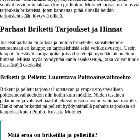
sopivat hyvin niin takkaan kuin grilliinkin. Motonet tarjoaa usein hyviä
tarjouksia briketeistä, joten kannattaa pitää silmällä heidän
tarjouslehtistään löytyviä diilejä.
Parhaat Briketti Tarjoukset ja Hinnat
Jos etsit parhaita tarjouksia ja hintoja briketeille, suosittelemme
seuraamaan eri kauppojen tarjouslehtisiä sekä verkkosivustoja. Usein
kaupat järjestävät kampanjoita, joissa brikettejä myydään alennettuun
hintaan. Muista myös hyödyntää kanta-asiakasetuja, jotka voivat tuoda
lisäsäästöjä ostoksiisi.
Briketit ja Pelletit: Luotettava Polttoainevaihtoehto
Briketit ja pelletit tarjoavat luotettavan ja ympäristöystävällisen
polttoainevaihtoehdon niin kotiin kuin mökille. Niiden tasainen
palaminen ja vähäiset päästöt tekevät niistä suositun valinnan monille.
Hanki omat brikettisi tai pelletit hyödyntämällä parhaita tarjouksia eri
kaupoista kuten Puuilo, Rusta ja Motonet.
Mitä eroa on briketillä ja pelletillä?