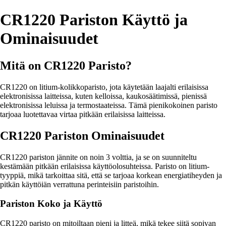
CR1220 Pariston Käyttö ja
Ominaisuudet
Mitä on CR1220 Paristo?
CR1220 on litium-kolikkoparisto, jota käytetään laajalti erilaisissa
elektronisissa laitteissa, kuten kelloissa, kaukosäätimissä, pienissä
elektronisissa leluissa ja termostaateissa. Tämä pienikokoinen paristo
tarjoaa luotettavaa virtaa pitkään erilaisissa laitteissa.
CR1220 Pariston Ominaisuudet
CR1220 pariston jännite on noin 3 volttia, ja se on suunniteltu
kestämään pitkään erilaisissa käyttöolosuhteissa. Paristo on litium-
tyyppiä, mikä tarkoittaa sitä, että se tarjoaa korkean energiatiheyden ja
pitkän käyttöiän verrattuna perinteisiin paristoihin.
Pariston Koko ja Käyttö
CR1220 paristo on mitoiltaan pieni ja litteä, mikä tekee siitä sopivan