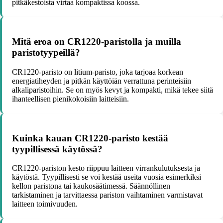
pitkäkestoista virtaa kompaktissa koossa.
Mitä eroa on CR1220-paristolla ja muilla
paristotyypeillä?
CR1220-paristo on litium-paristo, joka tarjoaa korkean
energiatiheyden ja pitkän käyttöiän verrattuna perinteisiin
alkaliparistoihin. Se on myös kevyt ja kompakti, mikä tekee siitä
ihanteellisen pienikokoisiin laitteisiin.
Kuinka kauan CR1220-paristo kestää
tyypillisessä käytössä?
CR1220-pariston kesto riippuu laitteen virrankulutuksesta ja
käytöstä. Tyypillisesti se voi kestää useita vuosia esimerkiksi
kellon paristona tai kaukosäätimessä. Säännöllinen
tarkistaminen ja tarvittaessa pariston vaihtaminen varmistavat
laitteen toimivuuden.