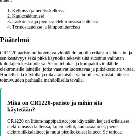
kuten:
Kelloissa ja herätyskelloissa
Kaukosäätimissä
Laskimissa ja pienissä elektronisissa laitteissa
Termostaateissa ja lämpömittareissa
Päätelmä
CR1220 paristo on luotettava virtalähde moniin erilaisiin laitteisiin, ja
sen kestävyys sekä pitkä käyttöikä tekevät siitä suositun valinnan
kuluttajien keskuudessa. Se on tehokas ja kompakti virtalähde
elektronisille laitteille, jotka vaativat luotettavaa ja pitkäkestoista virtaa.
Huolellisella käytöllä ja oikea-aikaisilla vaihdoilla varmistat laitteesi
toimivuuden parhaalla mahdollisella tavalla.
Mikä on CR1220-paristo ja mihin sitä
käytetään?
CR1220 on litium-nappiparisto, jota käytetään laajasti erilaisissa
elektronisissa laitteissa, kuten kellot, kaukosäätimet, pienet
elektroniikkalaitteet ja muut pienikokoiset laitteet. Se tarjoaa