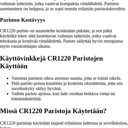
valinnan laitteisiin, jotka vaativat kompaktia virtalähdettä. Pariston
asentaminen on helppoa, ja se sopii moniin erilaisiin paristolokeroihin.
Pariston Kestävyys
CR1220 paristo on suunniteltu kestämään pitkään, ja sen pitkä
käyttöikä tekee siitä luotettavan valinnan laitteisiin, jotka vaativat
tehokasta ja kestävää virtalähdettä. Paristo säilyttää hyvin energiansa
myös varastointiajan aikana.
Käyttövinkkejä CR1220 Paristojen
Käyttöön
Varmista pariston oikea asennus suunta, jotta se toimii oikein.
Pidä paristo poissa kuumista ja kosteista olosuhteista, jotta sen
suorituskyky säilyy hyvänä.
Vaihda paristo ajoissa, kun laite osoittaa heikkoa virtaa tai
toimintahäiriöitä.
Missä CR1220 Paristoja Käytetään?
CR1220 paristoja käytetään laajasti erilaisissa laitteissa ja sovelluksissa,