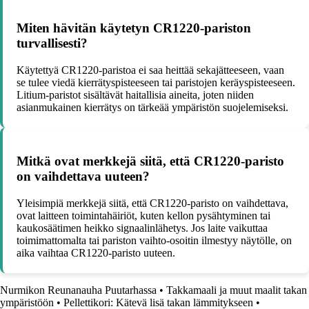
Miten hävitän käytetyn CR1220-pariston
turvallisesti?
Käytettyä CR1220-paristoa ei saa heittää sekajätteeseen, vaan
se tulee viedä kierrätyspisteeseen tai paristojen keräyspisteeseen.
Litium-paristot sisältävät haitallisia aineita, joten niiden
asianmukainen kierrätys on tärkeää ympäristön suojelemiseksi.
Mitkä ovat merkkejä siitä, että CR1220-paristo
on vaihdettava uuteen?
Yleisimpiä merkkejä siitä, että CR1220-paristo on vaihdettava,
ovat laitteen toimintahäiriöt, kuten kellon pysähtyminen tai
kaukosäätimen heikko signaalinlähetys. Jos laite vaikuttaa
toimimattomalta tai pariston vaihto-osoitin ilmestyy näytölle, on
aika vaihtaa CR1220-paristo uuteen.
Nurmikon Reunanauha Puutarhassa
•
Takkamaali ja muut maalit takan
ympäristöön
•
Pellettikori: Kätevä lisä takan lämmitykseen
•