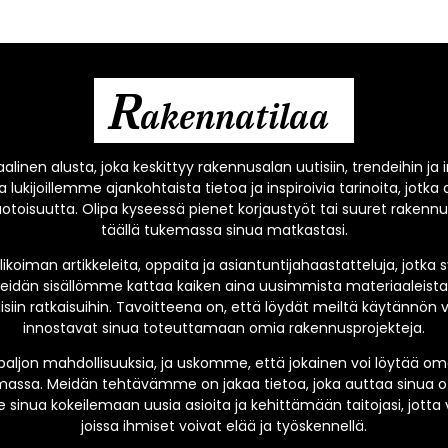
R
akennatilaa
alinen alusta, joka keskittyy rakennusalan uutisiin, trendeihin ja
 lukijoillemme ajankohtaista tietoa ja inspiroivia tarinoita, jo
oisuutta. Olipa kyseessä pienet korjaustyöt tai suuret rakenn
täällä tukemassa sinua matkastasi.
oiman artikkeleita, oppaita ja asiantuntijahaastatteluja, jotk
eidän sisällömme kattaa kaiken aina uusimmista materiaaleista 
siin ratkaisuihin. Tavoitteena on, että löydät meiltä käytännön vi
innostavat sinua toteuttamaan omia rakennusprojekteja.
paljon mahdollisuuksia, ja uskomme, että jokainen voi löytää o
ssa. Meidän tehtävämme on jakaa tietoa, joka auttaa sinua o
 sinua kokeilemaan uusia asioita ja kehittämään taitojasi, jotta 
joissa ihmiset voivat elää ja työskennellä.