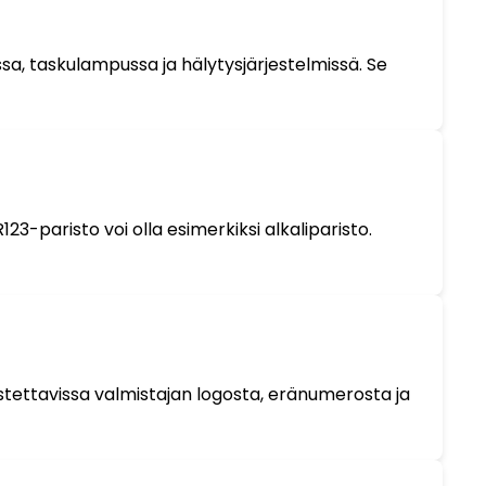
assa, taskulampussa ja hälytysjärjestelmissä. Se
3-paristo voi olla esimerkiksi alkaliparisto.
stettavissa valmistajan logosta, eränumerosta ja