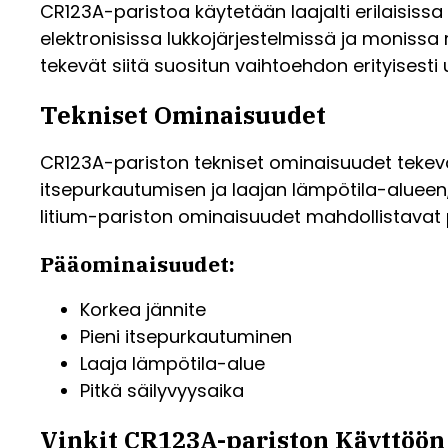
CR123A-paristoa käytetään laajalti erilaisissa
elektronisissa lukkojärjestelmissä ja monissa 
tekevät siitä suositun vaihtoehdon erityisesti 
Tekniset Ominaisuudet
CR123A-pariston tekniset ominaisuudet tekevät 
itsepurkautumisen ja laajan lämpötila-alueen
litium-pariston ominaisuudet mahdollistavat 
Pääominaisuudet:
Korkea jännite
Pieni itsepurkautuminen
Laaja lämpötila-alue
Pitkä säilyvyysaika
Vinkit CR123A-pariston Käyttöön