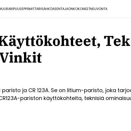
MUURARI
PUUSEPPÄ
MITTARI
SÄHKÖASENTAJA
ONKO
KONEET
NEUVONTA
Käyttökohteet, Tek
Vinkit
aristo ja CR 123A. Se on litium-paristo, joka tarj
lee CR123A-pariston käyttökohteita, teknisiä ominais