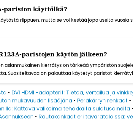
A-pariston käyttöikä?
äytöstä riippuen, mutta se voi kestää jopa useita vuosia s
R123A-paristojen käytön jälkeen?
en asianmukainen kierrätys on tärkeää ympäristön suojelemi
a. Suositeltavaa on palauttaa käytetyt paristot kierräty
sta
•
DVI HDMI -adapterit: Tietoa, vertailua ja vinkk
auton mukavuuden lisääjänä
•
Peräkärryn renkaat
•
lla: Kattava valikoima tehokkaita sulatusaineita
a Asennukseen
•
Rautakankaat eri tavarataloissa: v