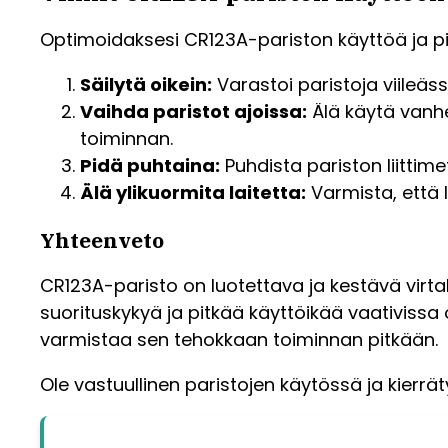
Optimoidaksesi CR123A-pariston käyttöä ja pi
Säilytä oikein:
Varastoi paristoja viileäs
Vaihda paristot ajoissa:
Älä käytä vanhe
toiminnan.
Pidä puhtaina:
Puhdista pariston liittime
Älä ylikuormita laitetta:
Varmista, että l
Yhteenveto
CR123A-paristo on luotettava ja kestävä virtal
suorituskykyä ja pitkää käyttöikää vaativissa 
varmistaa sen tehokkaan toiminnan pitkään.
Ole vastuullinen paristojen käytössä ja kier