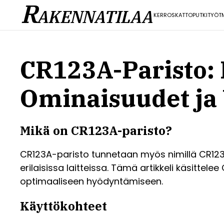
R
AKENNATILAA
KERROS
KATTO
PUTKITYÖT
CR123A-Paristo: 
Ominaisuudet ja 
Mikä on CR123A-paristo?
CR123A-paristo tunnetaan myös nimillä CR123 p
erilaisissa laitteissa. Tämä artikkeli käsitte
optimaaliseen hyödyntämiseen.
Käyttökohteet