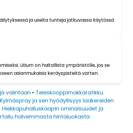
äilytyksessä ja useita tunteja jatkuvassa käytössä
seksi. Litium on haitallista ympäristölle, jos se
kseen asianmukaisia keräyspisteitä varten.
ejä valintaan
•
Teleskooppimakkaratikku:
Kylmäspray ja sen hyödyllisyys laakereiden
•
Hiekkapuhalluskaapin ominaisuudet ja
ertailu halvemmasta hintaluokasta