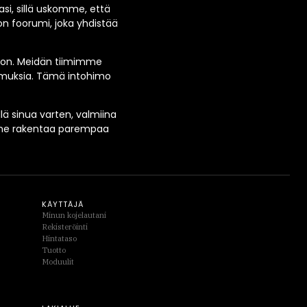
i, sillä uskomme, että
n foorumi, joka yhdistää
oon. Meidän tiimimme
kemuksia. Tämä intohimo
lä sinua varten, valmiina
imme rakentaa parempaa
KÄYTTÄJÄ
Minun kojelautani
Rekisteröinti
Hintataso
Tuotto
Moduulit