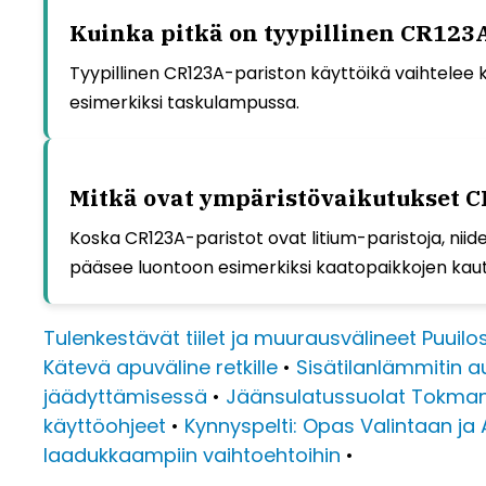
Kuinka pitkä on tyypillinen CR123
Tyypillinen CR123A-pariston käyttöikä vaihtelee k
esimerkiksi taskulampussa.
Mitkä ovat ympäristövaikutukset C
Koska CR123A-paristot ovat litium-paristoja, niid
pääsee luontoon esimerkiksi kaatopaikkojen kautt
Tulenkestävät tiilet ja muurausvälineet Puuilo
Kätevä apuväline retkille
•
Sisätilanlämmitin 
jäädyttämisessä
•
Jäänsulatussuolat Tokmanni
käyttöohjeet
•
Kynnyspelti: Opas Valintaan j
laadukkaampiin vaihtoehtoihin
•