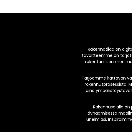
Rakennatilaa on digita
tavoitteemme on tarjota
rakentamisen monimuot
Tarjoamme kattavan valik
rakennusprosessista. M
aina ympäristöystävälli
Rakennusalalla on 
dynaamisessa maailma
unelmiasi. Inspiroimme