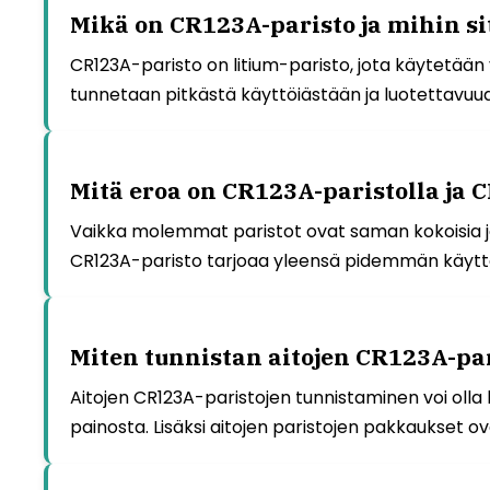
Mikä on CR123A-paristo ja mihin si
CR123A-paristo on litium-paristo, jota käytetään y
tunnetaan pitkästä käyttöiästään ja luotettavuu
Mitä eroa on CR123A-paristolla ja 
Vaikka molemmat paristot ovat saman kokoisia ja m
CR123A-paristo tarjoaa yleensä pidemmän käytt
Miten tunnistan aitojen CR123A-pa
Aitojen CR123A-paristojen tunnistaminen voi olla
painosta. Lisäksi aitojen paristojen pakkaukset ovat 