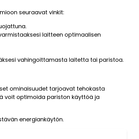
mioon seuraavat vinkit:
uojattuna.
varmistaaksesi laitteen optimaalisen
äksesi vahingoittamasta laitetta tai paristoa.
kniset ominaisuudet tarjoavat tehokasta
jä voit optimoida pariston käyttöä ja
estävän energiankäytön.