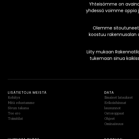
Yhteisömme on avainas
yhdessä voimme oppia ja
Olemme sitoutuneet 
koostuu rakennusalan a
Liity mukaan Rakennatila
tukemaan sinua kaikis
LISÄTIETOJA MEISTÄ
DATA
Kehitys
Ilmaiset lataukset
Mitä edustamme
Erikoishinnat
Sivun takana
lausunnot
Tee ero
Ostosoppaat
Toimitilat
Ohjeet
Ominaisuus