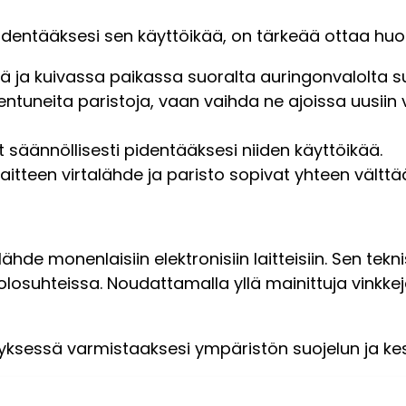
dentääksesi sen käyttöikää, on tärkeää ottaa huo
sä ja kuivassa paikassa suoralta auringonvalolta s
ntuneita paristoja, vaan vaihda ne ajoissa uusiin 
t säännöllisesti pidentääksesi niiden käyttöikää.
aitteen virtalähde ja paristo sopivat yhteen välttä
ähde monenlaisiin elektronisiin laitteisiin. Sen te
olosuhteissa. Noudattamalla yllä mainittuja vinkke
rätyksessä varmistaaksesi ympäristön suojelun ja k