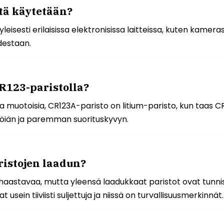
tä käytetään?
leisesti erilaisissa elektronisissa laitteissa, kuten kamer
destaan.
CR123-paristolla?
uotoisia, CR123A-paristo on litium-paristo, kun taas CR12
öiän ja paremman suorituskyvyn.
ristojen laadun?
 haastavaa, mutta yleensä laadukkaat paristot ovat tunni
usein tiiviisti suljettuja ja niissä on turvallisuusmerkinnät.