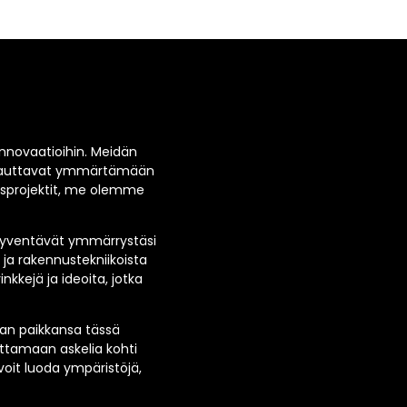
 innovaatioihin. Meidän
tka auttavat ymmärtämään
usprojektit, me olemme
a syventävät ymmärrystäsi
ja rakennustekniikoista
nkkejä ja ideoita, jotka
man paikkansa tässä
ttamaan askelia kohti
voit luoda ympäristöjä,