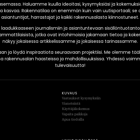
emassa. Haluamme kuulla ideoitasi, kysymyksiäsi ja kokemuksias
 kasvaa. Rakennatilaa on enemmän kuin vain uutisportaali; se o
asiantuntijat, harrastajat ja kaikki rakennusalasta kiinnostuneet.
laadukkaaseen journalismiin ja asiantuntevaan sisällöntuotant
mmattilaisista, jotka ovat intohimoisia jakamaan tietoa ja ko
näkyy jokaisessa artikkelissamme ja jokaisessa tarinassamme.
an ja löydä inspiraatiota seuraavaan projektiisi. Me olemme tääl
sa rakennusalan haasteissa ja mahdollisuuksissa. Yhdessä vo
tulevaisuutta!
KUVAUS
Vastaukset kysymyksiin
Vianetsintä
Käyttäjäkokemus
Vapaita paikkoja
Apua tiedoilla