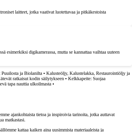
niset laitteet, jotka vaativat luotettavaa ja pitkäkestoista
össä esimerkiksi digikamerassa, mutta se kannattaa vaihtaa uuteen
 Puuilosta ja Biolanilta
•
Kalusteöljy, Kalustelakka, Restaurointiöljy ja
tevät ratkaisut kodin säilytykseen
•
Kelkkapeite: Suojaa
tevä tapa nauttia ulkoilmasta
•
me ajankohtaista tietoa ja inspiroivia tarinoita, jotka auttavat
ua matkastasi.
sällömme kattaa kaiken aina uusimmista materiaaleista ja