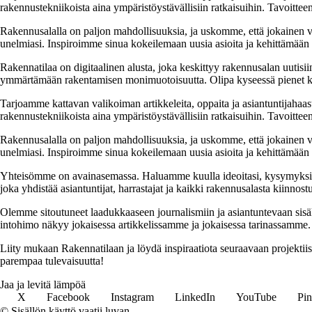
rakennustekniikoista aina ympäristöystävällisiin ratkaisuihin. Tavoittee
Rakennusalalla on paljon mahdollisuuksia, ja uskomme, että jokainen v
unelmiasi. Inspiroimme sinua kokeilemaan uusia asioita ja kehittämään tai
Rakennatilaa on digitaalinen alusta, joka keskittyy rakennusalan uutisiin
ymmärtämään rakentamisen monimuotoisuutta. Olipa kyseessä pienet kor
Tarjoamme kattavan valikoiman artikkeleita, oppaita ja asiantuntijahaas
rakennustekniikoista aina ympäristöystävällisiin ratkaisuihin. Tavoittee
Rakennusalalla on paljon mahdollisuuksia, ja uskomme, että jokainen v
unelmiasi. Inspiroimme sinua kokeilemaan uusia asioita ja kehittämään tai
Yhteisömme on avainasemassa. Haluamme kuulla ideoitasi, kysymyksiäs
joka yhdistää asiantuntijat, harrastajat ja kaikki rakennusalasta kiinnost
Olemme sitoutuneet laadukkaaseen journalismiin ja asiantuntevaan sis
intohimo näkyy jokaisessa artikkelissamme ja jokaisessa tarinassamme.
Liity mukaan Rakennatilaan ja löydä inspiraatiota seuraavaan projekti
parempaa tulevaisuutta!
Jaa ja levitä lämpöä
X
Facebook
Instagram
LinkedIn
YouTube
Pin
© Sisällön käyttö vaatii luvan.