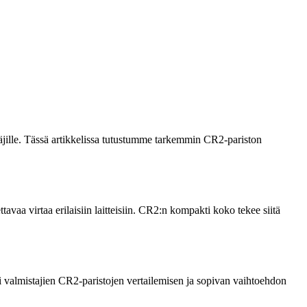
ttäjille. Tässä artikkelissa tutustumme tarkemmin CR2-pariston
vaa virtaa erilaisiin laitteisiin. CR2:n kompakti koko tekee siitä
i valmistajien CR2-paristojen vertailemisen ja sopivan vaihtoehdon