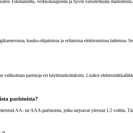
uten Tokmannilta, verkkokaupoista ja hyvin varustelluista marketeista.
igikameroissa, kauko-ohjaimissa ja erilaisissa elektronisissa laitteissa.
an valikoiman paristoja eri käyttötarkoituksiin. Lisäksi elektroniikkali
sta paristoista?
teisistä AA- tai AAA-paristoista, jotka tarjoavat yleensä 1,5 volttia. Tä