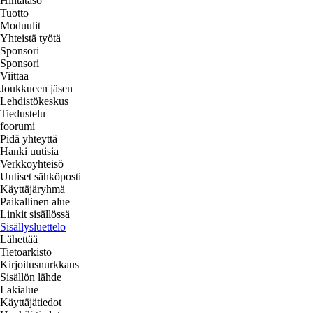
Hintataso
Tuotto
Moduulit
Yhteistä työtä
Sponsori
Sponsori
Viittaa
Joukkueen jäsen
Lehdistökeskus
Tiedustelu
foorumi
Pidä yhteyttä
Hanki uutisia
Verkkoyhteisö
Uutiset sähköposti
Käyttäjäryhmä
Paikallinen alue
Linkit sisällössä
Sisällysluettelo
Lähettää
Tietoarkisto
Kirjoitusnurkkaus
Sisällön lähde
Lakialue
Käyttäjätiedot