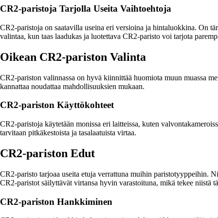
CR2-paristoja Tarjolla Useita Vaihtoehtoja
CR2-paristoja on saatavilla useina eri versioina ja hintaluokkina. On tä
valintaa, kun taas laadukas ja luotettava CR2-paristo voi tarjota parem
Oikean CR2-pariston Valinta
CR2-pariston valinnassa on hyvä kiinnittää huomiota muun muassa merkint
kannattaa noudattaa mahdollisuuksien mukaan.
CR2-pariston Käyttökohteet
CR2-paristoja käytetään monissa eri laitteissa, kuten valvontakameroissa, 
tarvitaan pitkäkestoista ja tasalaatuista virtaa.
CR2-pariston Edut
CR2-paristo tarjoaa useita etuja verrattuna muihin paristotyyppeihin. Niid
CR2-paristot säilyttävät virtansa hyvin varastoituna, mikä tekee niistä t
CR2-pariston Hankkiminen