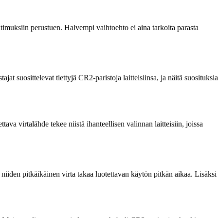
atimuksiin perustuen. Halvempi vaihtoehto ei aina tarkoita parasta
suosittelevat tiettyjä CR2-paristoja laitteisiinsa, ja näitä suosituksia
va virtalähde tekee niistä ihanteellisen valinnan laitteisiin, joissa
a niiden pitkäikäinen virta takaa luotettavan käytön pitkän aikaa. Lisäksi