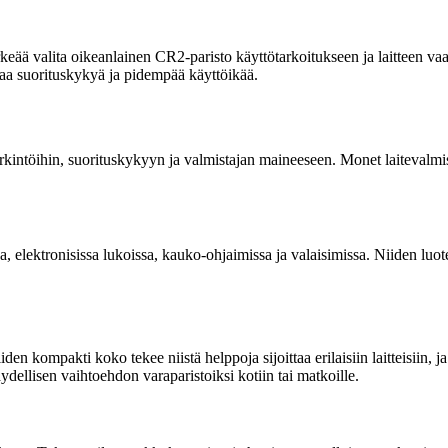
rkeää valita oikeanlainen CR2-paristo käyttötarkoitukseen ja laitteen va
paa suorituskykyä ja pidempää käyttöikää.
öihin, suorituskykyyn ja valmistajan maineeseen. Monet laitevalmistajat 
elektronisissa lukoissa, kauko-ohjaimissa ja valaisimissa. Niiden luotetta
en kompakti koko tekee niistä helppoja sijoittaa erilaisiin laitteisiin, j
äydellisen vaihtoehdon varaparistoiksi kotiin tai matkoille.