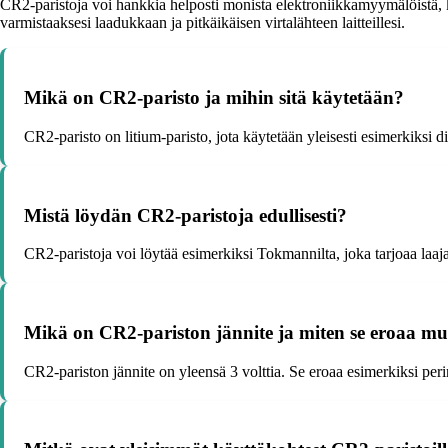
CR2-paristoja voi hankkia helposti monista elektroniikkamyymälöistä, k
varmistaaksesi laadukkaan ja pitkäikäisen virtalähteen laitteillesi.
Mikä on CR2-paristo ja mihin sitä käytetään?
CR2-paristo on litium-paristo, jota käytetään yleisesti esimerkiksi d
Mistä löydän CR2-paristoja edullisesti?
CR2-paristoja voi löytää esimerkiksi Tokmannilta, joka tarjoaa laaj
Mikä on CR2-pariston jännite ja miten se eroaa mui
CR2-pariston jännite on yleensä 3 volttia. Se eroaa esimerkiksi perin