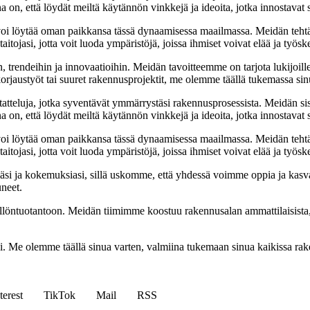
na on, että löydät meiltä käytännön vinkkejä ja ideoita, jotka innostava
oi löytää oman paikkansa tässä dynaamisessa maailmassa. Meidän tehtäv
tojasi, jotta voit luoda ympäristöjä, joissa ihmiset voivat elää ja työsk
, trendeihin ja innovaatioihin. Meidän tavoitteemme on tarjota lukijoillem
jaustyöt tai suuret rakennusprojektit, me olemme täällä tukemassa sin
tatteluja, jotka syventävät ymmärrystäsi rakennusprosessista. Meidän si
na on, että löydät meiltä käytännön vinkkejä ja ideoita, jotka innostava
oi löytää oman paikkansa tässä dynaamisessa maailmassa. Meidän tehtäv
tojasi, jotta voit luoda ympäristöjä, joissa ihmiset voivat elää ja työsk
i ja kokemuksiasi, sillä uskomme, että yhdessä voimme oppia ja kasva
uneet.
ällöntuotantoon. Meidän tiimimme koostuu rakennusalan ammattilaisista
isi. Me olemme täällä sinua varten, valmiina tukemaan sinua kaikissa r
terest
TikTok
Mail
RSS