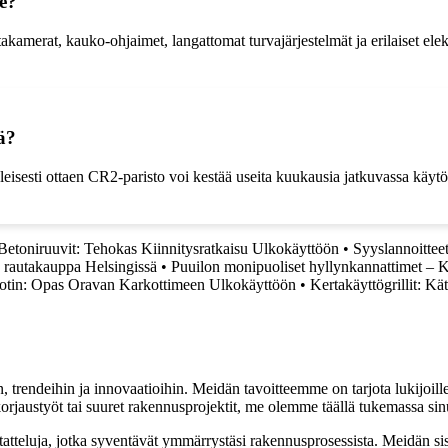
le?
merat, kauko-ohjaimet, langattomat turvajärjestelmät ja erilaiset elektro
ä?
Yleisesti ottaen CR2-paristo voi kestää useita kuukausia jatkuvassa käyt
Betoniruuvit: Tehokas Kiinnitysratkaisu Ulkokäyttöön
•
Syyslannoitteet
 rautakauppa Helsingissä
•
Puuilon monipuoliset hyllynkannattimet – Kä
otin: Opas Oravan Karkottimeen Ulkokäyttöön
•
Kertakäyttögrillit: Kä
, trendeihin ja innovaatioihin. Meidän tavoitteemme on tarjota lukijoillem
jaustyöt tai suuret rakennusprojektit, me olemme täällä tukemassa sin
tatteluja, jotka syventävät ymmärrystäsi rakennusprosessista. Meidän si