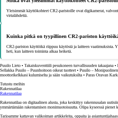
Mitkä ovat yleisimmät käyttökohteet CR2-paristoil
Yleisimmät käyttökohteet CR2-paristoille ovat digikamerat, valvontaka
virtalähdettä.
Kuinka pitkä on tyypillinen CR2-pariston käyttöik
CR2-pariston käyttöikä riippuu käytöstä ja laitteen vaatimuksista. 
heti, kun laitteen toiminta alkaa heiketä.
Puuilo Lieto
•
Takaiskuventtiili pesukoneen turvallisuuden takaajana
•
Sellakka Puuilo – Puunhoitoon oikeat tuotteet
•
Puuilo – Monipuolinen
moottorikelkkasi kulumiselta ja sään vaikutuksilta
•
Paras Oravan Kark
Tutustu meihin
Rakennatilaa
Rakennatilaa
Rakennatilaa on digitaalinen alusta, joka keskittyy rakennusalan uutisiin
ymmärtämään rakentamisen monimuotoisuutta. Olipa kyseessä pienet kor
Tarjoamme kattavan valikoiman artikkeleita, oppaita ja asiantuntijahaas