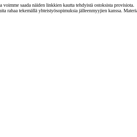
ja voimme saada näiden linkkien kautta tehdyistä ostoksista provisiota.
a rahaa tekemällä yhteistyösopimuksia jälleenmyyjien kanssa. Materiaal