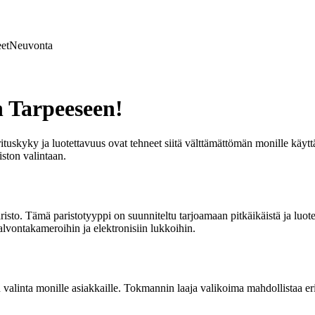
et
Neuvonta
n Tarpeeseen!
uorituskyky ja luotettavuus ovat tehneet siitä välttämättömän monille käy
ston valintaan.
o. Tämä paristotyyppi on suunniteltu tarjoamaan pitkäikäistä ja luotetta
valvontakameroihin ja elektronisiin lukkoihin.
 valinta monille asiakkaille. Tokmannin laaja valikoima mahdollistaa er