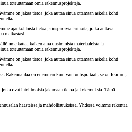
t sinua toteuttamaan omia rakennusprojekteja.
ämme on jakaa tietoa, joka auttaa sinua ottamaan askelia kohti
ennellä.
me ajankohtaista tietoa ja inspiroivia tarinoita, jotka auttavat
ua matkastasi.
sällömme kattaa kaiken aina uusimmista materiaaleista ja
t sinua toteuttamaan omia rakennusprojekteja.
ämme on jakaa tietoa, joka auttaa sinua ottamaan askelia kohti
ennellä.
a. Rakennatilaa on enemmän kuin vain uutisportaali; se on foorumi,
, jotka ovat intohimoisia jakamaan tietoa ja kokemuksia. Tämä
akennusalan haasteissa ja mahdollisuuksissa. Yhdessä voimme rakentaa