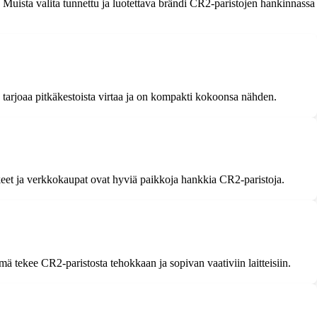
 Muista valita tunnettu ja luotettava brändi CR2-paristojen hankinnassa
 Se tarjoaa pitkäkestoista virtaa ja on kompakti kokoonsa nähden.
ikkeet ja verkkokaupat ovat hyviä paikkoja hankkia CR2-paristoja.
mä tekee CR2-paristosta tehokkaan ja sopivan vaativiin laitteisiin.