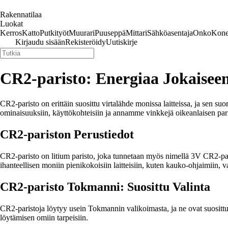
Rakennatilaa
Luokat
Kerros
Katto
Putkityöt
Muurari
Puuseppä
Mittari
Sähköasentaja
Onko
Kone
Kirjaudu sisään
Rekisteröidy
Uutiskirje
CR2-paristo: Energiaa Jokaisee
CR2-paristo on erittäin suosittu virtalähde monissa laitteissa, ja sen s
ominaisuuksiin, käyttökohteisiin ja annamme vinkkejä oikeanlaisen pari
CR2-pariston Perustiedot
CR2-paristo on litium paristo, joka tunnetaan myös nimellä 3V CR2-parist
ihanteellisen moniin pienikokoisiin laitteisiin, kuten kauko-ohjaimiin, 
CR2-paristo Tokmanni: Suosittu Valinta
CR2-paristoja löytyy usein Tokmannin valikoimasta, ja ne ovat suosittu
löytämisen omiin tarpeisiin.