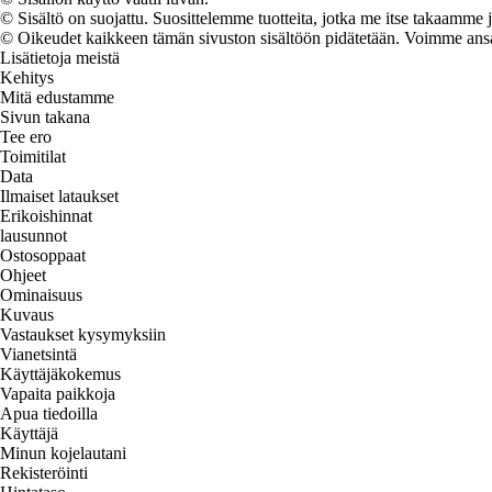
© Sisältö on suojattu. Suosittelemme tuotteita, jotka me itse takaamme 
© Oikeudet kaikkeen tämän sivuston sisältöön pidätetään. Voimme ansait
Lisätietoja meistä
Kehitys
Mitä edustamme
Sivun takana
Tee ero
Toimitilat
Data
Ilmaiset lataukset
Erikoishinnat
lausunnot
Ostosoppaat
Ohjeet
Ominaisuus
Kuvaus
Vastaukset kysymyksiin
Vianetsintä
Käyttäjäkokemus
Vapaita paikkoja
Apua tiedoilla
Käyttäjä
Minun kojelautani
Rekisteröinti