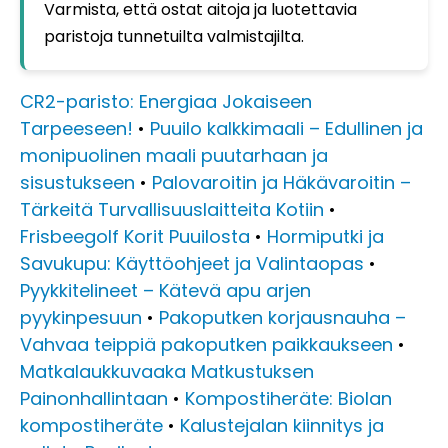
Varmista, että ostat aitoja ja luotettavia
paristoja tunnetuilta valmistajilta.
CR2-paristo: Energiaa Jokaiseen
Tarpeeseen!
•
Puuilo kalkkimaali – Edullinen ja
monipuolinen maali puutarhaan ja
sisustukseen
•
Palovaroitin ja Häkävaroitin –
Tärkeitä Turvallisuuslaitteita Kotiin
•
Frisbeegolf Korit Puuilosta
•
Hormiputki ja
Savukupu: Käyttöohjeet ja Valintaopas
•
Pyykkitelineet – Kätevä apu arjen
pyykinpesuun
•
Pakoputken korjausnauha –
Vahvaa teippiä pakoputken paikkaukseen
•
Matkalaukkuvaaka Matkustuksen
Painonhallintaan
•
Kompostiheräte: Biolan
kompostiheräte
•
Kalustejalan kiinnitys ja