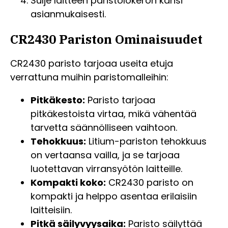
Sulje laitteen paristolokeron kansi
asianmukaisesti.
CR2430 Pariston Ominaisuudet
CR2430 paristo tarjoaa useita etuja
verrattuna muihin paristomalleihin:
Pitkäkesto:
Paristo tarjoaa
pitkäkestoista virtaa, mikä vähentää
tarvetta säännölliseen vaihtoon.
Tehokkuus:
Litium-pariston tehokkuus
on vertaansa vailla, ja se tarjoaa
luotettavan virransyötön laitteille.
Kompakti koko:
CR2430 paristo on
kompakti ja helppo asentaa erilaisiin
laitteisiin.
Pitkä säilyvyysaika:
Paristo säilyttää