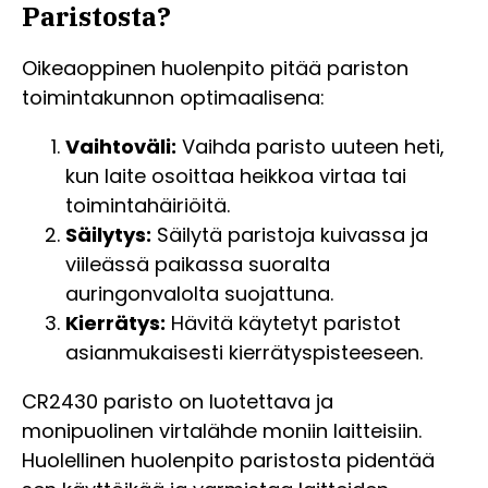
Paristosta?
Oikeaoppinen huolenpito pitää pariston
toimintakunnon optimaalisena:
Vaihtoväli:
Vaihda paristo uuteen heti,
kun laite osoittaa heikkoa virtaa tai
toimintahäiriöitä.
Säilytys:
Säilytä paristoja kuivassa ja
viileässä paikassa suoralta
auringonvalolta suojattuna.
Kierrätys:
Hävitä käytetyt paristot
asianmukaisesti kierrätyspisteeseen.
CR2430 paristo on luotettava ja
monipuolinen virtalähde moniin laitteisiin.
Huolellinen huolenpito paristosta pidentää