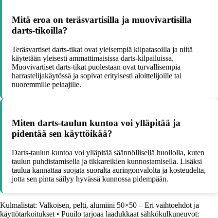
Mitä eroa on teräsvartisilla ja muovivartisilla
darts-tikoilla?
Teräsvartiset darts-tikat ovat yleisempiä kilpatasoilla ja niitä
käytetään yleisesti ammattimaisissa darts-kilpailuissa.
Muovivartiset darts-tikat puolestaan ovat turvallisempia
harrastelijakäytössä ja sopivat erityisesti aloittelijoille tai
nuoremmille pelaajille.
Miten darts-taulun kuntoa voi ylläpitää ja
pidentää sen käyttöikää?
Darts-taulun kuntoa voi ylläpitää säännöllisellä huollolla, kuten
taulun puhdistamisella ja tikkareikien kunnostamisella. Lisäksi
taulua kannattaa suojata suoralta auringonvalolta ja kosteudelta,
jotta sen pinta säilyy hyvässä kunnossa pidempään.
Kulmalistat: Valkoisen, pelti, alumiini 50×50 – Eri vaihtoehdot ja
käyttötarkoitukset
•
Puuilo tarjoaa laadukkaat sähkökulkuneuvot: