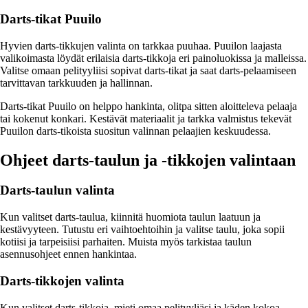
Darts-tikat Puuilo
Hyvien darts-tikkujen valinta on tarkkaa puuhaa. Puuilon laajasta
valikoimasta löydät erilaisia darts-tikkoja eri painoluokissa ja malleissa.
Valitse omaan pelityyliisi sopivat darts-tikat ja saat darts-pelaamiseen
tarvittavan tarkkuuden ja hallinnan.
Darts-tikat Puuilo on helppo hankinta, olitpa sitten aloitteleva pelaaja
tai kokenut konkari. Kestävät materiaalit ja tarkka valmistus tekevät
Puuilon darts-tikoista suositun valinnan pelaajien keskuudessa.
Ohjeet darts-taulun ja -tikkojen valintaan
Darts-taulun valinta
Kun valitset darts-taulua, kiinnitä huomiota taulun laatuun ja
kestävyyteen. Tutustu eri vaihtoehtoihin ja valitse taulu, joka sopii
kotiisi ja tarpeisiisi parhaiten. Muista myös tarkistaa taulun
asennusohjeet ennen hankintaa.
Darts-tikkojen valinta
Kun valitset darts-tikkoja, mieti omaa pelityyliäsi ja käden kokoa.