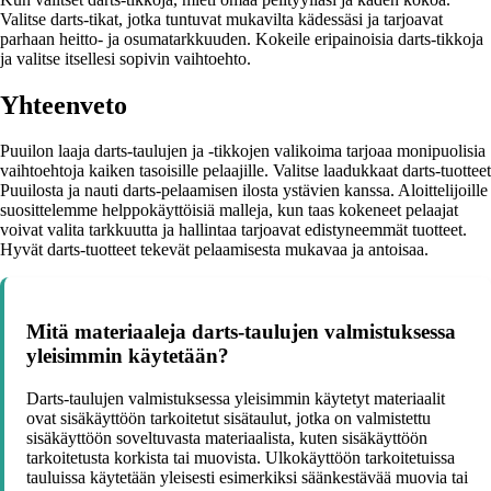
Valitse darts-tikat, jotka tuntuvat mukavilta kädessäsi ja tarjoavat
parhaan heitto- ja osumatarkkuuden. Kokeile eripainoisia darts-tikkoja
ja valitse itsellesi sopivin vaihtoehto.
Yhteenveto
Puuilon laaja darts-taulujen ja -tikkojen valikoima tarjoaa monipuolisia
vaihtoehtoja kaiken tasoisille pelaajille. Valitse laadukkaat darts-tuotteet
Puuilosta ja nauti darts-pelaamisen ilosta ystävien kanssa. Aloittelijoille
suosittelemme helppokäyttöisiä malleja, kun taas kokeneet pelaajat
voivat valita tarkkuutta ja hallintaa tarjoavat edistyneemmät tuotteet.
Hyvät darts-tuotteet tekevät pelaamisesta mukavaa ja antoisaa.
Mitä materiaaleja darts-taulujen valmistuksessa
yleisimmin käytetään?
Darts-taulujen valmistuksessa yleisimmin käytetyt materiaalit
ovat sisäkäyttöön tarkoitetut sisätaulut, jotka on valmistettu
sisäkäyttöön soveltuvasta materiaalista, kuten sisäkäyttöön
tarkoitetusta korkista tai muovista. Ulkokäyttöön tarkoitetuissa
tauluissa käytetään yleisesti esimerkiksi säänkestävää muovia tai