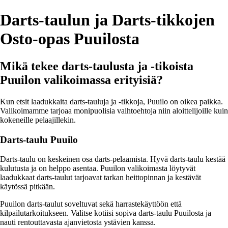
Darts-taulun ja Darts-tikkojen
Osto-opas Puuilosta
Mikä tekee darts-taulusta ja -tikoista
Puuilon valikoimassa erityisiä?
Kun etsit laadukkaita darts-tauluja ja -tikkoja, Puuilo on oikea paikka.
Valikoimamme tarjoaa monipuolisia vaihtoehtoja niin aloittelijoille kuin
kokeneille pelaajillekin.
Darts-taulu Puuilo
Darts-taulu on keskeinen osa darts-pelaamista. Hyvä darts-taulu kestää
kulutusta ja on helppo asentaa. Puuilon valikoimasta löytyvät
laadukkaat darts-taulut tarjoavat tarkan heittopinnan ja kestävät
käytössä pitkään.
Puuilon darts-taulut soveltuvat sekä harrastekäyttöön että
kilpailutarkoitukseen. Valitse kotiisi sopiva darts-taulu Puuilosta ja
nauti rentouttavasta ajanvietosta ystävien kanssa.