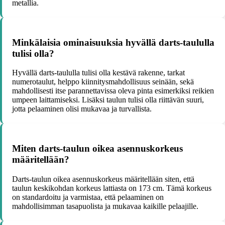
metallia.
Minkälaisia ominaisuuksia hyvällä darts-taululla
tulisi olla?
Hyvällä darts-taululla tulisi olla kestävä rakenne, tarkat
numerotaulut, helppo kiinnitysmahdollisuus seinään, sekä
mahdollisesti itse parannettavissa oleva pinta esimerkiksi reikien
umpeen laittamiseksi. Lisäksi taulun tulisi olla riittävän suuri,
jotta pelaaminen olisi mukavaa ja turvallista.
Miten darts-taulun oikea asennuskorkeus
määritellään?
Darts-taulun oikea asennuskorkeus määritellään siten, että
taulun keskikohdan korkeus lattiasta on 173 cm. Tämä korkeus
on standardoitu ja varmistaa, että pelaaminen on
mahdollisimman tasapuolista ja mukavaa kaikille pelaajille.