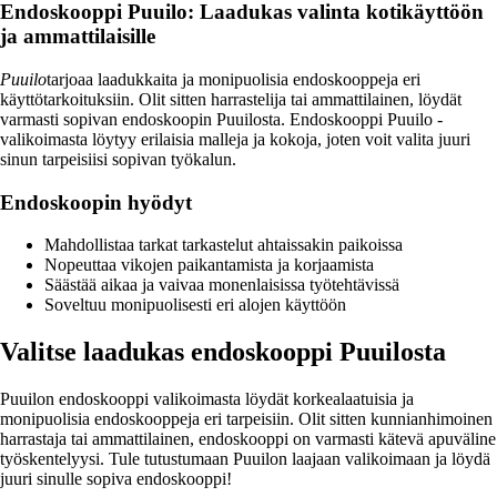
Endoskooppi Puuilo: Laadukas valinta kotikäyttöön
ja ammattilaisille
Puuilo
tarjoaa laadukkaita ja monipuolisia endoskooppeja eri
käyttötarkoituksiin. Olit sitten harrastelija tai ammattilainen, löydät
varmasti sopivan endoskoopin Puuilosta. Endoskooppi Puuilo -
valikoimasta löytyy erilaisia malleja ja kokoja, joten voit valita juuri
sinun tarpeisiisi sopivan työkalun.
Endoskoopin hyödyt
Mahdollistaa tarkat tarkastelut ahtaissakin paikoissa
Nopeuttaa vikojen paikantamista ja korjaamista
Säästää aikaa ja vaivaa monenlaisissa työtehtävissä
Soveltuu monipuolisesti eri alojen käyttöön
Valitse laadukas endoskooppi Puuilosta
Puuilon endoskooppi valikoimasta löydät korkealaatuisia ja
monipuolisia endoskooppeja eri tarpeisiin. Olit sitten kunnianhimoinen
harrastaja tai ammattilainen, endoskooppi on varmasti kätevä apuväline
työskentelyysi. Tule tutustumaan Puuilon laajaan valikoimaan ja löydä
juuri sinulle sopiva endoskooppi!