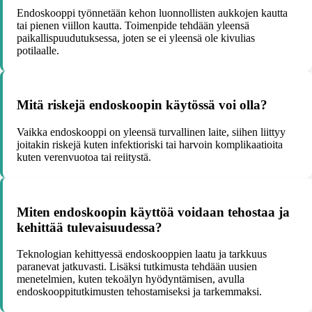
Endoskooppi työnnetään kehon luonnollisten aukkojen kautta
tai pienen viillon kautta. Toimenpide tehdään yleensä
paikallispuudutuksessa, joten se ei yleensä ole kivulias
potilaalle.
Mitä riskejä endoskoopin käytössä voi olla?
Vaikka endoskooppi on yleensä turvallinen laite, siihen liittyy
joitakin riskejä kuten infektioriski tai harvoin komplikaatioita
kuten verenvuotoa tai reiitystä.
Miten endoskoopin käyttöä voidaan tehostaa ja
kehittää tulevaisuudessa?
Teknologian kehittyessä endoskooppien laatu ja tarkkuus
paranevat jatkuvasti. Lisäksi tutkimusta tehdään uusien
menetelmien, kuten tekoälyn hyödyntämisen, avulla
endoskooppitutkimusten tehostamiseksi ja tarkemmaksi.