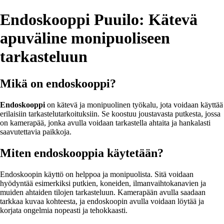
Endoskooppi Puuilo: Kätevä
apuväline monipuoliseen
tarkasteluun
Mikä on endoskooppi?
Endoskooppi
on kätevä ja monipuolinen työkalu, jota voidaan käyttää
erilaisiin tarkastelutarkoituksiin. Se koostuu joustavasta putkesta, jossa
on kamerapää, jonka avulla voidaan tarkastella ahtaita ja hankalasti
saavutettavia paikkoja.
Miten endoskooppia käytetään?
Endoskoopin käyttö on helppoa ja monipuolista. Sitä voidaan
hyödyntää esimerkiksi putkien, koneiden, ilmanvaihtokanavien ja
muiden ahtaiden tilojen tarkasteluun. Kamerapään avulla saadaan
tarkkaa kuvaa kohteesta, ja endoskoopin avulla voidaan löytää ja
korjata ongelmia nopeasti ja tehokkaasti.