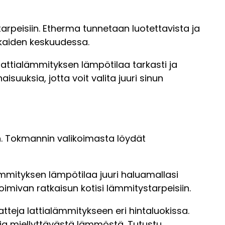
arpeisiin. Etherma tunnetaan luotettavista ja
kkaiden keskuudessa.
attialämmityksen lämpötilaa tarkasti ja
suuksia, jotta voit valita juuri sinun
in. Tokmannin valikoimasta löydät
ämmityksen lämpötilaa juuri haluamallasi
imivan ratkaisun kotisi lämmitystarpeisiin.
teja lattialämmitykseen eri hintaluokissa.
ttia miellyttävästä lämmöstä. Tutustu