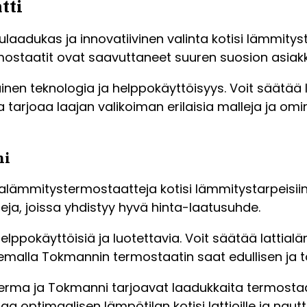
tti
aadukas ja innovatiivinen valinta kotisi lämmityst
rmostaatit ovat saavuttaneet suuren suosion asia
nen teknologia ja helppokäyttöisyys. Voit säätää l
arjoaa laajan valikoiman erilaisia malleja ja ominai
ni
tialämmitystermostaatteja kotisi lämmitystarpeisi
eja, joissa yhdistyy hyvä hinta-laatusuhde.
ppokäyttöisiä ja luotettavia. Voit säätää lattial
emalla Tokmannin termostaatin saat edullisen ja to
erma ja Tokmanni tarjoavat laadukkaita termostaat
a optimaalisen lämpötilan kotisi lattioille ja nau