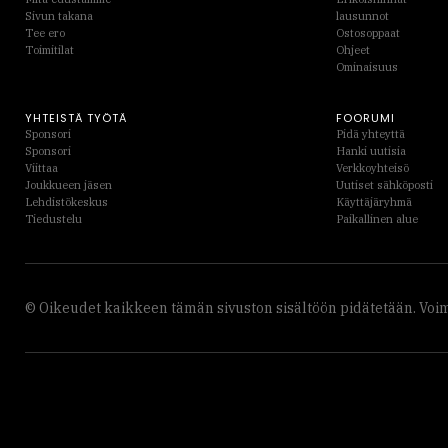
Sivun takana
lausunnot
Tee ero
Ostosoppaat
Toimitilat
Ohjeet
Ominaisuus
YHTEISTÄ TYÖTÄ
FOORUMI
Sponsori
Pidä yhteyttä
Sponsori
Hanki uutisia
Viittaa
Verkkoyhteisö
Joukkueen jäsen
Uutiset sähköposti
Lehdistökeskus
Käyttäjäryhmä
Tiedustelu
Paikallinen alue
© Oikeudet kaikkeen tämän sivuston sisältöön pidätetään. Voim