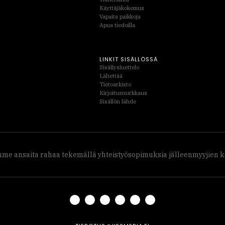
Käyttäjäkokemus
Vapaita paikkoja
Apua tiedoilla
LINKIT SISÄLLÖSSÄ
Sisällysluettelo
Lähettää
Tietoarkisto
Kirjoitusnurkkaus
Sisällön lähde
me ansaita rahaa tekemällä yhteistyösopimuksia jälleenmyyjien kan