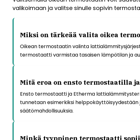
valikoimaan ja valitse sinulle sopivin termosta
Miksi on tärkeää valita oikea term
Oikean termostaatin valinta lattialämmitysjärje
termostaatti varmistaa tasaisen lämpötilan ja 
Mitä eroa on ensto termostaatilla 
Ensto termostaatti ja Etherma lattialämmityster
tunnetaan esimerkiksi helppokäyttöisyydestään 
säätömahdollisuuksia.
Minkä tyyppinen termostaatti sopi