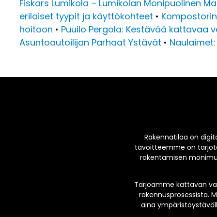
Fiskars Lumikola – Lumikolan Monipuolinen M
erilaiset tyypit ja käyttökohteet
•
Kompostorin 
hoitoon
•
Puuilo Pergola: Kestävää kattavaa va
Asuntoautoilijan Parhaat Ystävät
•
Naulaimet: 
Rakennatilaa on digita
tavoitteemme on tarjota
rakentamisen monimuot
Tarjoamme kattavan valik
rakennusprosessista. M
aina ympäristöystävälli