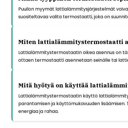
Puuilon myymät lattialämmitysjärjestelmät voivat
suositeltavaa valita termostaatti, joka on suunnit
Miten lattialämmitystermostaatti 
Lattialämmitystermostaatin oikea asennus on tärke
ottaen termostaatti asennetaan seinälle tai la
Mitä hyötyä on käyttää lattialämmi
Lattialämmitystermostaatin käyttö lattialämmity
parantamisen ja käyttömukavuuden lisäämisen. T
energiaa ja rahaa.