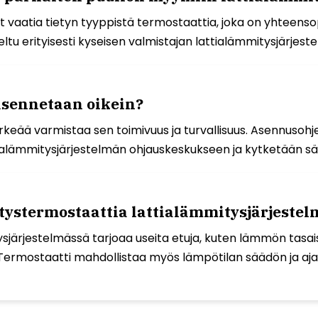
 vaatia tietyn tyyppistä termostaattia, joka on yhteenso
eltu erityisesti kyseisen valmistajan lattialämmitysjärjest
asennetaan oikein?
ää varmistaa sen toimivuus ja turvallisuus. Asennusohjeet
ttialämmitysjärjestelmän ohjauskeskukseen ja kytketään 
tystermostaattia lattialämmitysjärjeste
sjärjestelmässä tarjoaa useita etuja, kuten lämmön tasa
ermostaatti mahdollistaa myös lämpötilan säädön ja aja