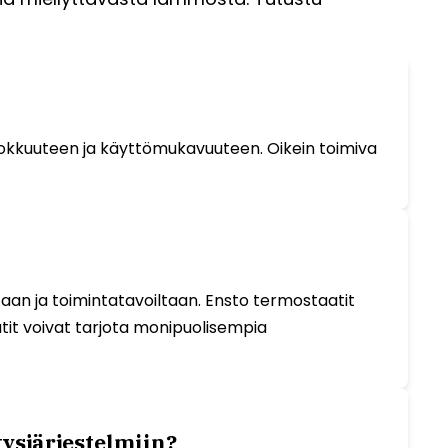
hokkuuteen ja käyttömukavuuteen. Oikein toimiva
an ja toimintatavoiltaan. Ensto termostaatit
it voivat tarjota monipuolisempia
ysjärjestelmiin?