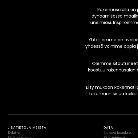
Rakennusalalla on 
dynaamisessa maailma
unelmiasi. Inspiroimme
Yhteisömme on avainas
yhdessä voimme oppia ja
Olemme sitoutuneet 
koostuu rakennusalan a
Liity mukaan Rakennatila
tukemaan sinua kaikis
LISÄTIETOJA MEISTÄ
DATA
Kehitys
Ilmaiset lataukset
Mitä edustamme
Erikoishinnat