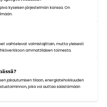
piva kyseisen järjestelmän kanssa. On
elmään.
 vaihtelevat valmistajittain, mutta yleisesti
sähköverkkoon ammattilaisen toimesta.
lmässä?
isen jakautumisen tilaan, energiatehokkuuden
stustoiminnon, joka voi auttaa säästämään