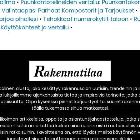
aailma
•
Puunkantotelineiden vertailu: Puunkantokori
Valintaopas: Parhaat Kompostorit ja Tarjoukset
•
rjoa pihallesi
•
Tehokkaat numerokyltit taloon
•
Ru
Käyttökohteet ja vertailu
•
R
akennatilaa
alinen alusta, joka keskittyy rakennusalan uutisiin, trendeihin ja
 lukijoillemme ajankohtaista tietoa ja inspiroivia tarinoita, jo
oisuutta. Olipa kyseessä pienet korjaustyöt tai suuret rakenn
täällä tukemassa sinua matkastasi.
oiman artikkeleita, oppaita ja asiantuntijahaastatteluja, jotk
eidän sisällömme kattaa kaiken aina uusimmista materiaaleista 
siin ratkaisuihin. Tavoitteena on, että löydät meiltä käytännön vi
innostavat sinua toteuttamaan omia rakennusprojekteja.