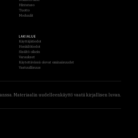
Hintataso
Tuotto
Moduulit
LAKIALUE
Käyttäjätiedot
Henkilötiedot
Sisältö oikein
Varaukset
Käytettävissä olevat ominaisuudet
Vastuullisuus
ssa. Materiaalin uudelleenkäyttö vaatii kirjallisen luvan.