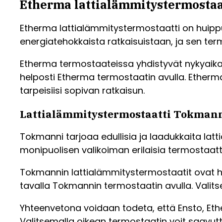
Etherma lattialämmitystermostaa
Etherma lattialämmitystermostaatti on huippul
energiatehokkaista ratkaisuistaan, ja sen te
Etherma termostaateissa yhdistyvät nykyaikai
helposti Etherma termostaatin avulla. Etherma t
tarpeisiisi sopivan ratkaisun.
Lattialämmitystermostaatti Tokman
Tokmanni tarjoaa edullisia ja laadukkaita lat
monipuolisen valikoiman erilaisia termostaatt
Tokmannin lattialämmitystermostaatit ovat hel
tavalla Tokmannin termostaatin avulla. Valits
Yhteenvetona voidaan todeta, että Ensto, Eth
Valitsemalla oikean termostaatin voit saavutta