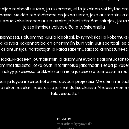
paljon mahdollisuuksia, ja uskomme, että jokainen voi löytää o
ssa. Meidän tehtävämme on jakaa tietoa, joka auttaa sinua o
 sinua kokeilemaan uusia asioita ja kehittämään taitojasi, jotta 
joissa ihmiset voivat elää ja työskennellä.
emassa. Haluamme kuulla ideoitasi, kysymyksiäsi ja kokemuksias
 kasvaa. Rakennatilaa on enemmän kuin vain uutisportaali; se o
asiantuntijat, harrastajat ja kaikki rakennusalasta kiinnostuneet.
laadukkaaseen journalismiin ja asiantuntevaan sisällöntuotant
mmattilaisista, jotka ovat intohimoisia jakamaan tietoa ja ko
näkyy jokaisessa artikkelissamme ja jokaisessa tarinassamme.
an ja löydä inspiraatiota seuraavaan projektiisi. Me olemme tääl
sa rakennusalan haasteissa ja mahdollisuuksissa. Yhdessä vo
tulevaisuutta!
KUVAUS
Vastaukset kysymyksiin
Vianetsintä