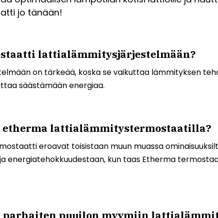
atti jo tänään!
ostaatti lattialämmitysjärjestelmään?
stelmään on tärkeää, koska se vaikuttaa lämmityksen te
auttaa säästämään energiaa.
ja etherma lattialämmitystermostaatilla?
mostaatti eroavat toisistaan muun muassa ominaisuuksilta
ja energiatehokkuudestaan, kun taas Etherma termostaat
i parhaiten puuilon myymiin lattialämmit