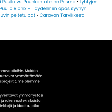
 Puuilo vs. Puunkantoteline Prisma
•
Lyhtyjen
Puuilo Bionix – Täydellinen opas syyhyn
uvin peitetulpat
•
Caravan Tarvikkeet:
 innovaatioihin. Meidän
tka auttavat ymmärtämään
usprojektit, me olemme
a syventävät ymmärrystäsi
ja rakennustekniikoista
nkkejä ja ideoita, jotka