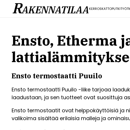
R
AKENNATILAA
KERROS
KATTO
PUTKITYÖT
Ensto, Etherma j
lattialämmityks
Ensto termostaatti Puuilo
Ensto termostaatti Puuilo -liike tarjoaa laadu
laadustaan, ja sen tuotteet ovat suosittuja 
Ensto termostaatit ovat helppokäyttöisiä ja ni
valikoima sisältää erilaisia malleja ja ominaisu