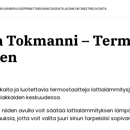
MUURARI
PUUSEPPÄ
MITTARI
SÄHKÖASENTAJA
ONKO
KONEET
NEUVONTA
a Tokmanni – Term
een
kkaita ja luotettavia termostaatteja lattialämmitys
asiakkaiden keskuudessa.
 niiden avulla voit säätää lattialämmityksen lämpöti
uksia, jotta voit valita juuri sinun tarpeisiisi sopiv