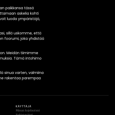
man paikkansa tässä
ttamaan askelia kohti
voit luoda ympäristöjä,
i, sillä uskomme, että
n foorumi, joka yhdistää
oon. Meidän tiimimme
kemuksia. Tämä intohimo
lä sinua varten, valmiina
imme rakentaa parempaa
KÄYTTÄJÄ
Minun kojelautani
Rekisteröinti