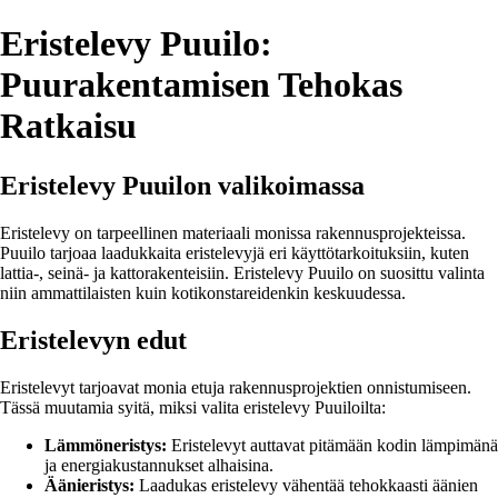
Eristelevy Puuilo:
Puurakentamisen Tehokas
Ratkaisu
Eristelevy Puuilon valikoimassa
Eristelevy on tarpeellinen materiaali monissa rakennusprojekteissa.
Puuilo tarjoaa laadukkaita eristelevyjä eri käyttötarkoituksiin, kuten
lattia-, seinä- ja kattorakenteisiin. Eristelevy Puuilo on suosittu valinta
niin ammattilaisten kuin kotikonstareidenkin keskuudessa.
Eristelevyn edut
Eristelevyt tarjoavat monia etuja rakennusprojektien onnistumiseen.
Tässä muutamia syitä, miksi valita eristelevy Puuiloilta:
Lämmöneristys:
Eristelevyt auttavat pitämään kodin lämpimänä
ja energiakustannukset alhaisina.
Äänieristys:
Laadukas eristelevy vähentää tehokkaasti äänien