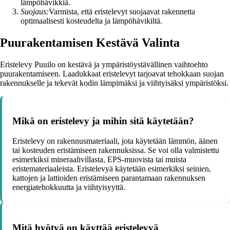
lämpöhävikkiä.
Suojaus:
Varmista, että eristelevyt suojaavat rakennetta
optimaalisesti kosteudelta ja lämpöhävikiltä.
Puurakentamisen Kestävä Valinta
Eristelevy Puuilo on kestävä ja ympäristöystävällinen vaihtoehto
puurakentamiseen. Laadukkaat eristelevyt tarjoavat tehokkaan suojan
rakennukselle ja tekevät kodin lämpimäksi ja viihtyisäksi ympäristöksi.
Mikä on eristelevy ja mihin sitä käytetään?
Eristelevy on rakennusmateriaali, jota käytetään lämmön, äänen
tai kosteuden eristämiseen rakennuksissa. Se voi olla valmistettu
esimerkiksi mineraalivillasta, EPS-muovista tai muista
eristemateriaaleista. Eristelevyä käytetään esimerkiksi seinien,
kattojen ja lattioiden eristämiseen parantamaan rakennuksen
energiatehokkuutta ja viihtyisyyttä.
Mitä hyötyä on käyttää eristelevyä