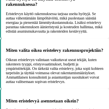
rakennuksessa?
Eristelevyn käyttö rakennuksessa tarjoaa useita hyötyjä. Se
auttaa vähentämään lämpöhäviötä, mikä puolestaan säästää
energiaa ja pienentää lämmityskustannuksia. Lisäksi eristelevy
parantaa rakennuksen äänieristystä ja kosteuden hallintaa, mikä
edistää asumismukavuutta ja rakenteiden kestävyyttä.
Miten valita oikea eristelevy rakennusprojektiin?
Oikean eristelevyn valintaan vaikuttavat useat tekijät, kuten
rakenteen tyyppi, eristysvaatimukset, budjetti ja
ympäristötekijät. On tärkeää valita eristelevy, joka sopii kohteen
tarpeisiin ja täyttää voimassa olevat rakentamismääräykset.
Ammattilaisen konsultointi ja asiantuntijan suositukset voivat
auttaa valitsemaan sopivan eristelevyn.
Miten eristelevyä asennetaan oikein?