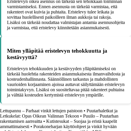
Eristelevyn oikea asennus on tärkeää sen tehokkaan toiminnan
varmistamiseksi. Ennen asennusta on tärkeää varmistaa, että
rakenteet ovat kuivia ja puhtaita. Eristelevy tulee leikata ja
sovittaa huolellisesti paikoilleen ilman aukkoja tai rakoja.
Lisäksi on tärkeää noudattaa valmistajan antamia asennusohjeita
ja varmistaa, että eristelevy kiinnitetään asianmukaisesti.
Miten ylläpitää eristelevyn tehokkuutta ja
kestävyyttä?
Eristelevyn tehokkuuden ja kestävyyden ylläpitämiseksi on
tärkeää huolehtia rakenteiden asianmukaisesta ilmanvaihdosta ja
kosteudenhallinnasta. Säännöllinen tarkastus ja mahdollisten
vaurioiden korjaaminen ajoissa auttavat säilyttämään eristelevyn
toimintakyvyn. Lisäksi on suositeltavaa pitää rakenteet puhtaina
ja välttää kosteuden kertymistä eristelevyn ympärille.
Lettupannu – Parhaat vinkit lettujen paistoon
•
Puutarhaletkut ja
Letkukelat: Opas Oikean Valinnan Tekoon
•
Puuilo – Puutarhan
rakentamisen aarreaitta
•
Kutistesukat – Suojaa ja eristä kaapelit
ammattimaisesti
•
Porakoneharjan käyttöohjeet ja vinkit hyvään