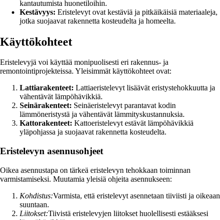
kantautumista huonetiloihin.
Kestävyys:
Eristelevyt ovat kestäviä ja pitkäikäisiä materiaaleja,
jotka suojaavat rakennetta kosteudelta ja homeelta.
Käyttökohteet
Eristelevyjä voi käyttää monipuolisesti eri rakennus- ja
remontointiprojekteissa. Yleisimmät käyttökohteet ovat:
Lattiarakenteet:
Lattiaeristelevyt lisäävät eristystehokkuutta ja
vähentävät lämpöhävikkiä.
Seinärakenteet:
Seinäeristelevyt parantavat kodin
lämmöneristystä ja vähentävät lämmityskustannuksia.
Kattorakenteet:
Kattoeristelevyt estävät lämpöhävikkiä
yläpohjassa ja suojaavat rakennetta kosteudelta.
Eristelevyn asennusohjeet
Oikea asennustapa on tärkeä eristelevyn tehokkaan toiminnan
varmistamiseksi. Muutamia yleisiä ohjeita asennukseen:
Kohdistus:
Varmista, että eristelevyt asennetaan tiiviisti ja oikeaan
suuntaan.
Liitokset:
Tiivistä eristelevyjen liitokset huolellisesti estääksesi