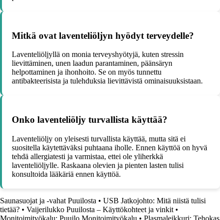
Mitkä ovat laventeliöljyn hyödyt terveydelle?
Laventeliöljyllä on monia terveyshyötyjä, kuten stressin
lievittäminen, unen laadun parantaminen, päänsäryn
helpottaminen ja ihonhoito. Se on myös tunnettu
antibakteerisista ja tulehduksia lievittävistä ominaisuuksistaan.
Onko laventeliöljy turvallista käyttää?
Laventeliöljy on yleisesti turvallista käyttää, mutta sitä ei
suositella käytettäväksi puhtaana iholle. Ennen käyttöä on hyvä
tehdä allergiatesti ja varmistaa, ettei ole yliherkkä
laventeliöljylle. Raskaana olevien ja pienten lasten tulisi
konsultoida lääkäriä ennen käyttöä.
Saunasuojat ja -vahat Puuilosta
•
USB Jatkojohto: Mitä niistä tulisi
tietää?
•
Vaijerilukko Puuilosta – Käyttökohteet ja vinkit
•
Monitoimityökalu: Puuilo Monitoimityökalu
•
Plasmaleikkuri: Tehokas