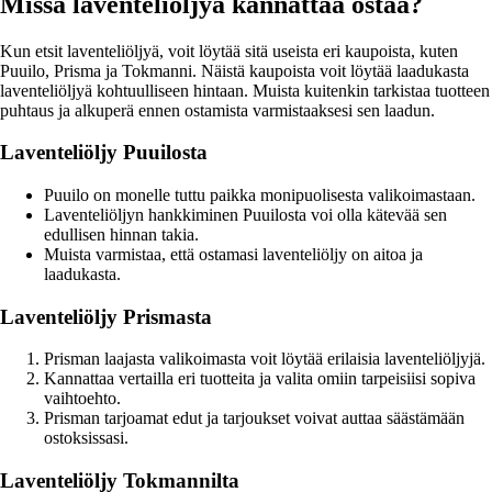
Missä laventeliöljyä kannattaa ostaa?
Kun etsit laventeliöljyä, voit löytää sitä useista eri kaupoista, kuten
Puuilo, Prisma ja Tokmanni. Näistä kaupoista voit löytää laadukasta
laventeliöljyä kohtuulliseen hintaan. Muista kuitenkin tarkistaa tuotteen
puhtaus ja alkuperä ennen ostamista varmistaaksesi sen laadun.
Laventeliöljy Puuilosta
Puuilo on monelle tuttu paikka monipuolisesta valikoimastaan.
Laventeliöljyn hankkiminen Puuilosta voi olla kätevää sen
edullisen hinnan takia.
Muista varmistaa, että ostamasi laventeliöljy on aitoa ja
laadukasta.
Laventeliöljy Prismasta
Prisman laajasta valikoimasta voit löytää erilaisia laventeliöljyjä.
Kannattaa vertailla eri tuotteita ja valita omiin tarpeisiisi sopiva
vaihtoehto.
Prisman tarjoamat edut ja tarjoukset voivat auttaa säästämään
ostoksissasi.
Laventeliöljy Tokmannilta