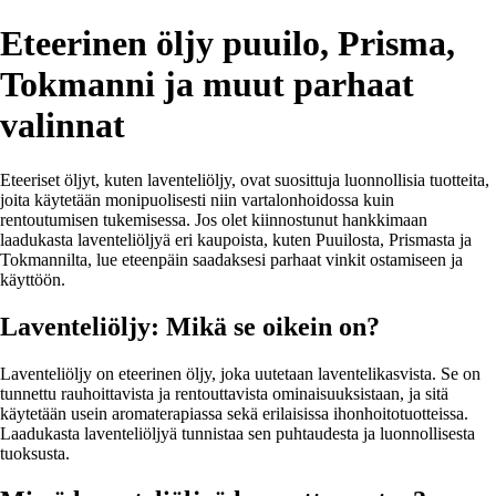
Eteerinen öljy puuilo, Prisma,
Tokmanni ja muut parhaat
valinnat
Eteeriset öljyt, kuten laventeliöljy, ovat suosittuja luonnollisia tuotteita,
joita käytetään monipuolisesti niin vartalonhoidossa kuin
rentoutumisen tukemisessa. Jos olet kiinnostunut hankkimaan
laadukasta laventeliöljyä eri kaupoista, kuten Puuilosta, Prismasta ja
Tokmannilta, lue eteenpäin saadaksesi parhaat vinkit ostamiseen ja
käyttöön.
Laventeliöljy: Mikä se oikein on?
Laventeliöljy on eteerinen öljy, joka uutetaan laventelikasvista. Se on
tunnettu rauhoittavista ja rentouttavista ominaisuuksistaan, ja sitä
käytetään usein aromaterapiassa sekä erilaisissa ihonhoitotuotteissa.
Laadukasta laventeliöljyä tunnistaa sen puhtaudesta ja luonnollisesta
tuoksusta.