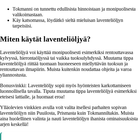
Tokmanni on tunnettu edullisista hinnoistaan ja monipuolisesta
valikoimastaan.
Käy katsomassa, löydätkö sieltä mieluisan laventeliöljyn
tarpeisiisi.
Miten käytät laventeliöljyä?
Laventeliöljyä voi käyttää monipuolisesti esimerkiksi rentouttavassa
kylvyssä, hierontaöljyssä tai vaikka tuoksulyhdyssä. Muutama tippa
laventeliöljyä riittää tuomaan huoneeseen miellyttävän tuoksun ja
rentouttavan ilmapiirin. Muista kuitenkin noudattaa ohjeita ja varoa
yliannostusta.
Bonusvinkki: Laventeliöljy sopii myös hyönteisten karkottamiseen
luonnollisella tavalla. Tiputa muutama tippa laventeliöljyä esimerkiksi
eteisesi lattialle, ja huomaat eroa!
Ylläolevien vinkkien avulla voit valita itsellesi parhaiten sopivan
laventeliöljyn niin Puuilosta, Prismasta kuin Tokmanniltakin. Muista
aina huolellinen valinta ja nauti laventeliöljyn ihanista ominaisuuksista
arjen keskellä!