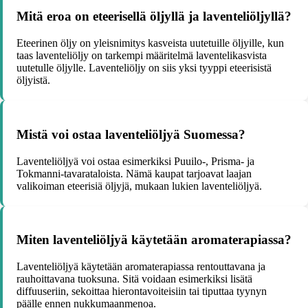
Mitä eroa on eteerisellä öljyllä ja laventeliöljyllä?
Eteerinen öljy on yleisnimitys kasveista uutetuille öljyille, kun
taas laventeliöljy on tarkempi määritelmä laventelikasvista
uutetulle öljylle. Laventeliöljy on siis yksi tyyppi eteerisistä
öljyistä.
Mistä voi ostaa laventeliöljyä Suomessa?
Laventeliöljyä voi ostaa esimerkiksi Puuilo-, Prisma- ja
Tokmanni-tavarataloista. Nämä kaupat tarjoavat laajan
valikoiman eteerisiä öljyjä, mukaan lukien laventeliöljyä.
Miten laventeliöljyä käytetään aromaterapiassa?
Laventeliöljyä käytetään aromaterapiassa rentouttavana ja
rauhoittavana tuoksuna. Sitä voidaan esimerkiksi lisätä
diffuuseriin, sekoittaa hierontavoiteisiin tai tiputtaa tyynyn
päälle ennen nukkumaanmenoa.