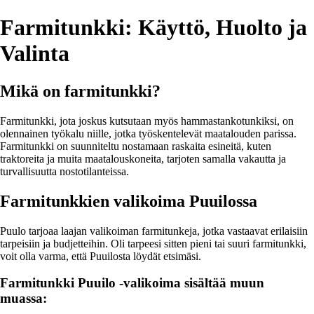
Farmitunkki: Käyttö, Huolto ja
Valinta
Mikä on farmitunkki?
Farmitunkki, jota joskus kutsutaan myös hammastankotunkiksi, on
olennainen työkalu niille, jotka työskentelevät maatalouden parissa.
Farmitunkki on suunniteltu nostamaan raskaita esineitä, kuten
traktoreita ja muita maatalouskoneita, tarjoten samalla vakautta ja
turvallisuutta nostotilanteissa.
Farmitunkkien valikoima Puuilossa
Puulo tarjoaa laajan valikoiman farmitunkeja, jotka vastaavat erilaisiin
tarpeisiin ja budjetteihin. Oli tarpeesi sitten pieni tai suuri farmitunkki,
voit olla varma, että Puuilosta löydät etsimäsi.
Farmitunkki Puuilo -valikoima sisältää muun
muassa: