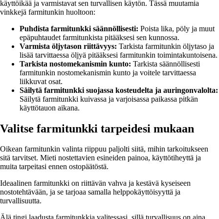
käyttöikää ja varmistavat sen turvallisen käytön. Tässä muutamia
vinkkejä farmitunkin huoltoon:
Puhdista farmitunkki säännöllisesti:
Poista lika, pöly ja muut
epäpuhtaudet farmitunkista pitääksesi sen kunnossa.
Varmista öljytason riittävyys:
Tarkista farmitunkin öljytaso ja
lisää tarvittaessa öljyä pitääksesi farmitunkin toimintakuntoisena.
Tarkista nostomekanismin kunto:
Tarkista säännöllisesti
farmitunkin nostomekanismin kunto ja voitele tarvittaessa
liikkuvat osat.
Säilytä farmitunkki suojassa kosteudelta ja auringonvalolta:
Säilytä farmitunkki kuivassa ja varjoisassa paikassa pitkän
käyttötauon aikana.
Valitse farmitunkki tarpeidesi mukaan
Oikean farmitunkin valinta riippuu paljolti siitä, mihin tarkoitukseen
sitä tarvitset. Mieti nostettavien esineiden painoa, käyttötiheyttä ja
muita tarpeitasi ennen ostopäätöstä.
Ideaalinen farmitunkki on riittävän vahva ja kestävä kyseiseen
nostotehtävään, ja se tarjoaa samalla helppokäyttöisyyttä ja
turvallisuutta.
Älä tingi laadusta farmitunkkia valitessasi, sillä turvallisuus on aina