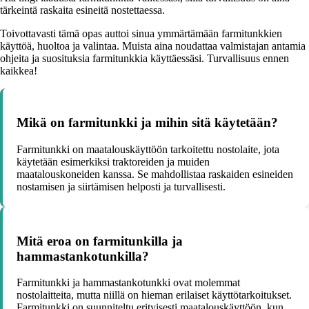
tärkeintä raskaita esineitä nostettaessa.
Toivottavasti tämä opas auttoi sinua ymmärtämään farmitunkkien
käyttöä, huoltoa ja valintaa. Muista aina noudattaa valmistajan antamia
ohjeita ja suosituksia farmitunkkia käyttäessäsi. Turvallisuus ennen
kaikkea!
Mikä on farmitunkki ja mihin sitä käytetään?
Farmitunkki on maatalouskäyttöön tarkoitettu nostolaite, jota
käytetään esimerkiksi traktoreiden ja muiden
maatalouskoneiden kanssa. Se mahdollistaa raskaiden esineiden
nostamisen ja siirtämisen helposti ja turvallisesti.
Mitä eroa on farmitunkilla ja
hammastankotunkilla?
Farmitunkki ja hammastankotunkki ovat molemmat
nostolaitteita, mutta niillä on hieman erilaiset käyttötarkoitukset.
Farmitunkki on suunniteltu erityisesti maatalouskäyttöön, kun