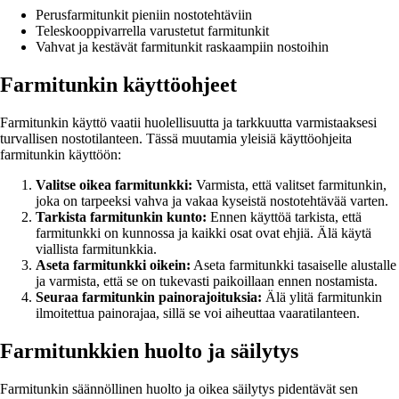
Perusfarmitunkit pieniin nostotehtäviin
Teleskooppivarrella varustetut farmitunkit
Vahvat ja kestävät farmitunkit raskaampiin nostoihin
Farmitunkin käyttöohjeet
Farmitunkin käyttö vaatii huolellisuutta ja tarkkuutta varmistaaksesi
turvallisen nostotilanteen. Tässä muutamia yleisiä käyttöohjeita
farmitunkin käyttöön:
Valitse oikea farmitunkki:
Varmista, että valitset farmitunkin,
joka on tarpeeksi vahva ja vakaa kyseistä nostotehtävää varten.
Tarkista farmitunkin kunto:
Ennen käyttöä tarkista, että
farmitunkki on kunnossa ja kaikki osat ovat ehjiä. Älä käytä
viallista farmitunkkia.
Aseta farmitunkki oikein:
Aseta farmitunkki tasaiselle alustalle
ja varmista, että se on tukevasti paikoillaan ennen nostamista.
Seuraa farmitunkin painorajoituksia:
Älä ylitä farmitunkin
ilmoitettua painorajaa, sillä se voi aiheuttaa vaaratilanteen.
Farmitunkkien huolto ja säilytys
Farmitunkin säännöllinen huolto ja oikea säilytys pidentävät sen