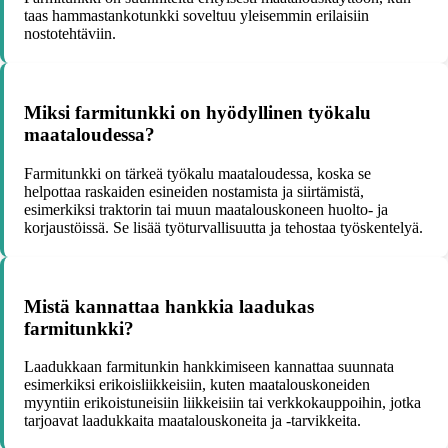
taas hammastankotunkki soveltuu yleisemmin erilaisiin
nostotehtäviin.
Miksi farmitunkki on hyödyllinen työkalu
maataloudessa?
Farmitunkki on tärkeä työkalu maataloudessa, koska se
helpottaa raskaiden esineiden nostamista ja siirtämistä,
esimerkiksi traktorin tai muun maatalouskoneen huolto- ja
korjaustöissä. Se lisää työturvallisuutta ja tehostaa työskentelyä.
Mistä kannattaa hankkia laadukas
farmitunkki?
Laadukkaan farmitunkin hankkimiseen kannattaa suunnata
esimerkiksi erikoisliikkeisiin, kuten maatalouskoneiden
myyntiin erikoistuneisiin liikkeisiin tai verkkokauppoihin, jotka
tarjoavat laadukkaita maatalouskoneita ja -tarvikkeita.