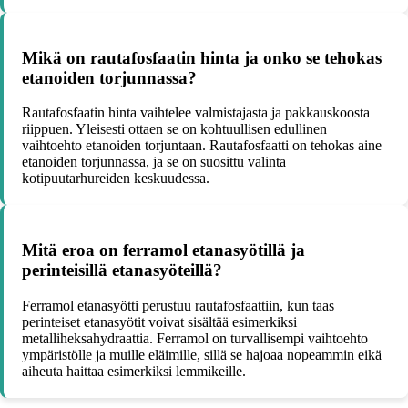
Mikä on rautafosfaatin hinta ja onko se tehokas
etanoiden torjunnassa?
Rautafosfaatin hinta vaihtelee valmistajasta ja pakkauskoosta
riippuen. Yleisesti ottaen se on kohtuullisen edullinen
vaihtoehto etanoiden torjuntaan. Rautafosfaatti on tehokas aine
etanoiden torjunnassa, ja se on suosittu valinta
kotipuutarhureiden keskuudessa.
Mitä eroa on ferramol etanasyötillä ja
perinteisillä etanasyöteillä?
Ferramol etanasyötti perustuu rautafosfaattiin, kun taas
perinteiset etanasyötit voivat sisältää esimerkiksi
metalliheksahydraattia. Ferramol on turvallisempi vaihtoehto
ympäristölle ja muille eläimille, sillä se hajoaa nopeammin eikä
aiheuta haittaa esimerkiksi lemmikeille.