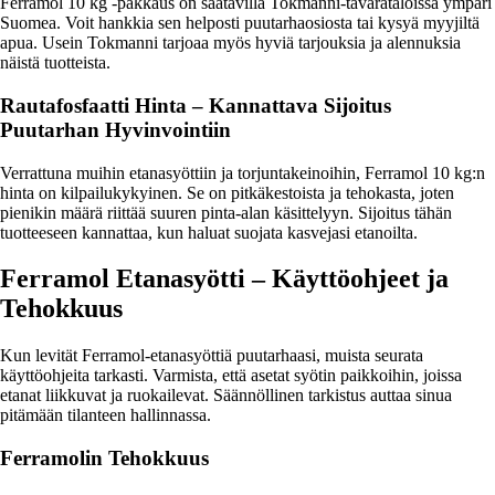
Ferramol 10 kg -pakkaus on saatavilla Tokmanni-tavarataloissa ympäri
Suomea. Voit hankkia sen helposti puutarhaosiosta tai kysyä myyjiltä
apua. Usein Tokmanni tarjoaa myös hyviä tarjouksia ja alennuksia
näistä tuotteista.
Rautafosfaatti Hinta – Kannattava Sijoitus
Puutarhan Hyvinvointiin
Verrattuna muihin etanasyöttiin ja torjuntakeinoihin, Ferramol 10 kg:n
hinta on kilpailukykyinen. Se on pitkäkestoista ja tehokasta, joten
pienikin määrä riittää suuren pinta-alan käsittelyyn. Sijoitus tähän
tuotteeseen kannattaa, kun haluat suojata kasvejasi etanoilta.
Ferramol Etanasyötti – Käyttöohjeet ja
Tehokkuus
Kun levität Ferramol-etanasyöttiä puutarhaasi, muista seurata
käyttöohjeita tarkasti. Varmista, että asetat syötin paikkoihin, joissa
etanat liikkuvat ja ruokailevat. Säännöllinen tarkistus auttaa sinua
pitämään tilanteen hallinnassa.
Ferramolin Tehokkuus