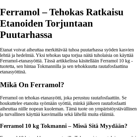
Ferramol – Tehokas Ratkaisu
Etanoiden Torjuntaan
Puutarhassa
Etanat voivat aiheuttaa merkittävää tuhoa puutarhassa syöden kasvien
lehtiä ja hedelmiä. Yksi tehokas tapa torjua näitä tuholaisia on käyttää
Ferramol-etanasyöttiä. Tässä artikkelissa käsitellään Ferramol 10 kg -
tuotetta, sen hintaa Tokmannilla ja sen tehokkuutta rautafosfaattina
etanasyöttinä.
Mikä On Ferramol?
Ferramol on tehokas etanasyötti, joka perustuu rautafosfaattiin. Se
houkuttelee etanoita syömään syöttiä, minkä jälkeen rautafosfaatti
aiheuttaa niille nopean kuoleman. Tämä tuote on ympäristöystävällinen
ja turvallinen käyttää kasvimailla sekä lähellä muita eläimiä.
Ferramol 10 kg Tokmanni – Missä Sitä Myydään?