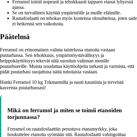
Ferramol toimii nopeasti ja tehokkaasti tappaen etanat lyhyessä
ajassa.
Se on turvallinen käyttää ympäristölle ja muille eläimille.
Rautafosfaatti on tehokas myös kosteissa olosuhteissa, joten sade
ei heikennä sen vaikutusta.
Päätelmä
Ferramol on erinomainen valinta taistelussa etanoita vastaan
puutarhassa. Sen tehokkuus, ympäristöystävällisyys ja
helppokäyttöisyys tekevät siitä suositun valinnan monille
puutarhureille. Muista noudattaa käyttöohjeita tarkasti ja varmista, että
pidät puutarhasi suojattuna näitä tuholaisia vastaan.
Hanki Ferramol 10 kg Tokmannilta ja nauti kauniista ja terveistä
kasveista puutarhassasi!
Mikä on ferramol ja miten se toimii etanoiden
torjunnassa?
Ferramol on rautafosfaattiin perustuva etanamyrkky, joka
houkuttelee etanoita syömään sitä. Rautafosfaatti vahingoittaa