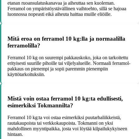
etanan ruoansulatuskanavaa ja aiheuttaa sen kuoleman.
Ferramol on ympäristöystävällinen vaihtoehto, sillä se hajoaa
luonnossa nopeasti eikä aiheuta haittaa muille eliöille.
Mitä eroa on ferramol 10 kg:lla ja normaalilla
ferramolilla?
Ferramol 10 kg on suurempi pakkauskoko, joka on tarkoitettu
erityisesti suurille pihoille tai viljelyalueille. Normaali ferramol-
pakkaus on pienempi ja sopii paremmin pienempiin
käyttötarkoituksiin.
Mistä voin ostaa ferramol 10 kg:ta edullisesti,
esimerkiksi Tokmannilta?
Ferramol 10 kg:ta voi ostaa esimerkiksi puutarhaliikkeistä,
rautakaupoista tai verkkokaupoista. Tokmanni on yksi
mahdollinen myyntipaikka, josta voi löytää kilpailukykyiseen
hintaan.