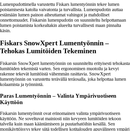
Lumenpudottimella varustettu Fiskars lumentyönnin tekee lumen
poistamisesta katolta vaivatonta ja turvallista. Lumenpudotin auttaa
estämään lumen painon aiheuttamat vahingot ja mahdolliset
onnettomuudet. Fiskarsin lumenpudotin on suunniteltu helpottamaan
lumen poistamista korkealtakin alueelta turvallisesti maan pinnalta
käsin.
Fiskars SnowXpert Lumentyönnin –
Tehokas Lumitöiden Tekeminen
Fiskarsin SnowXpert lumentyönnin on suunniteltu erityisesti tehokasta
lumitöiden tekemistä varten. Sen ergonominen muotoilu ja kevyt
rakenne tekevät lumitöistä vähemmän rasittavia. SnowXpert
lumentyönnin on varustettu terävällä teräosalla, joka helpottaa lumen
kolaamista ja työnnintä.
Paras Lumentyönnin – Valinta Ympärivuotiseen
Käyttöön
Fiskarsin lumentyönnit ovat erinomainen valinta ympärivuotiseen
käyttöön. Ne soveltuvat mainiosti niin kevyeen lumitöiden tekoon
talvella kuin maan kääntämiseen ja puutarhatöihin kesällä. Sen
monikäyttöisyys tekee siitä todellisen kotitalouden apuvälineen ympäri