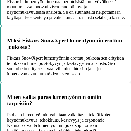
Fiskarsin lumentyönnin eroaa perinteisistä lumityövälineistä
muun muassa innovatiivisen muotoilunsa ja
käyttömukavuutensa ansiosta. Se on suunniteltu helpottamaan
käyttäjän työskentelyä ja vähentämään rasitusta selälle ja käsille.
Miksi Fiskars SnowXpert lumentyönnin erottuu
joukosta?
Fiskars SnowXpert lumentyönnin erottuu joukosta sen erityisen
tehokkaan lumenpoistokyvyn ja kestävyyden ansiosta. Se on
suunniteltu erityisesti vaativiin olosuhteisiin ja tarjoaa
luotettavan avun lumitöiden tekemiseen.
Miten valita paras lumentyönnin omiin
tarpeisiin?
Parhaan lumentyönnin valintaan vaikuttavat tekijät kuten
käyttömukavuus, tehokkuus, kestävyys ja ergonomia.
Kannattaa valita lumentyönnin, joka sopii omaan
käyttötarpeeseen ja tekee lumitöiden tekemisestä