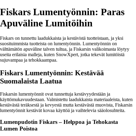
Fiskars Lumentyönnin: Paras
Apuväline Lumitöihin
Fiskars on tunnettu laadukkaista ja kestävistä tuotteistaan, ja yksi
suosituimmista tuotteista on lumentyönnin. Lumentyönnin on
välttämätön apuväline talven tultua, ja Fiskarsin valikoimasta löytyy
useita erilaisia malleja, kuten SnowXpert, jotka tekevät lumitöistä
sujuvampaa ja tehokkaampaa.
Fiskars Lumentyönnin: Kestävää
Suomalaista Laatua
Fiskarsin lumentyönnit ovat tunnettuja kestävyydestään ja
käyttömukavuudestaan. Valmistettu laadukkaista materiaaleista, kuten
kestävästä teräksestä ja kevyestä mutta kestävästä muovista, Fiskarsin
lumentyönnit kestävät kovaa käyttöä ja vaihtelevia sääolosuhteita.
Lumenpudotin Fiskars – Helppoa ja Tehokasta
Lumen Poistoa