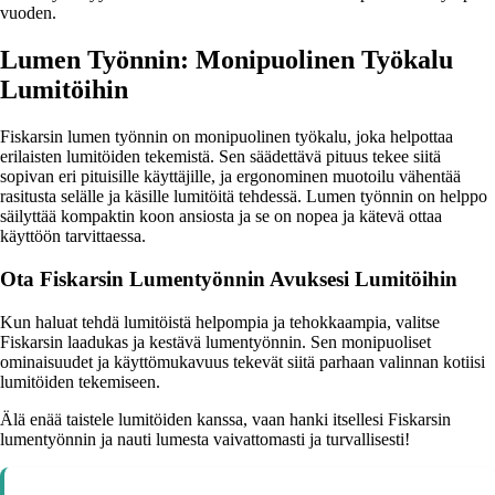
vuoden.
Lumen Työnnin: Monipuolinen Työkalu
Lumitöihin
Fiskarsin lumen työnnin on monipuolinen työkalu, joka helpottaa
erilaisten lumitöiden tekemistä. Sen säädettävä pituus tekee siitä
sopivan eri pituisille käyttäjille, ja ergonominen muotoilu vähentää
rasitusta selälle ja käsille lumitöitä tehdessä. Lumen työnnin on helppo
säilyttää kompaktin koon ansiosta ja se on nopea ja kätevä ottaa
käyttöön tarvittaessa.
Ota Fiskarsin Lumentyönnin Avuksesi Lumitöihin
Kun haluat tehdä lumitöistä helpompia ja tehokkaampia, valitse
Fiskarsin laadukas ja kestävä lumentyönnin. Sen monipuoliset
ominaisuudet ja käyttömukavuus tekevät siitä parhaan valinnan kotiisi
lumitöiden tekemiseen.
Älä enää taistele lumitöiden kanssa, vaan hanki itsellesi Fiskarsin
lumentyönnin ja nauti lumesta vaivattomasti ja turvallisesti!