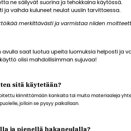
otta ne säilyvät suorina ja tehokkaina käytössä.
 ja vaihda kuluneet neulat uusiin tarvittaessa.
äyttöikää merkittävästi ja varmistaa niiden moitte
avulla saat luotua upeita luomuksia helposti ja va
n käyttö olisi mahdollisimman sujuvaa!
ten sitä käytetään?
oitettu kiinnittämään kankaita tai muita materiaaleja yhtee
puolelle, jolloin se pysyy paikallaan.
lla ja pienellä hakaneulalla?