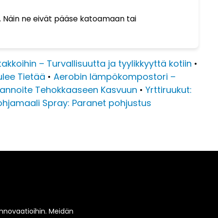
a. Näin ne eivät pääse katoamaan tai
akkoihin – Turvallisuutta ja tyylikkyyttä kotiin
•
ulee Tietää
•
Aerobin lämpökompostori –
olannoite Tehokkaaseen Kasvuun
•
Yrttiruukut:
jamaali Spray: Paranet pohjustus
 innovaatioihin. Meidän