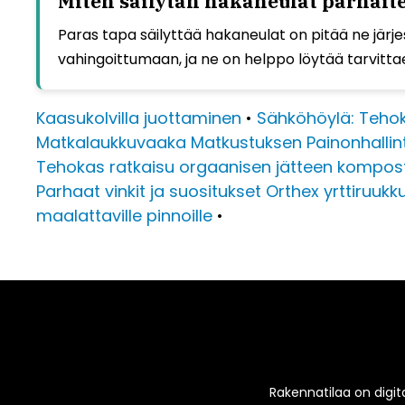
Miten säilytän hakaneulat parhait
Paras tapa säilyttää hakaneulat on pitää ne järj
vahingoittumaan, ja ne on helppo löytää tarvitta
Kaasukolvilla juottaminen
•
Sähköhöylä: Tehok
Matkalaukkuvaaka Matkustuksen Painonhalli
Tehokas ratkaisu orgaanisen jätteen kompost
Parhaat vinkit ja suositukset Orthex yrttiruukk
maalattaville pinnoille
•
Rakennatilaa on digita