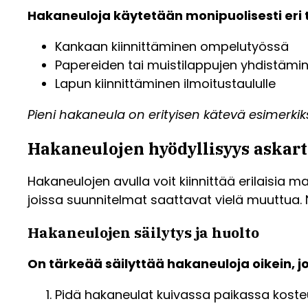
Hakaneuloja käytetään monipuolisesti eri t
Kankaan kiinnittäminen ompelutyössä
Papereiden tai muistilappujen yhdistämi
Lapun kiinnittäminen ilmoitustaululle
Pieni hakaneula on erityisen kätevä esimerkiks
Hakaneulojen hyödyllisyys askart
Hakaneulojen avulla voit kiinnittää erilaisia ma
joissa suunnitelmat saattavat vielä muuttua. Näi
Hakaneulojen säilytys ja huolto
On tärkeää säilyttää hakaneuloja oikein, 
Pidä hakaneulat kuivassa paikassa koste