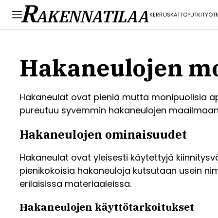
R
AKENNATILAA
KERROS
KATTO
PUTKITYÖT
Hakaneulojen m
Hakaneulat ovat pieniä mutta monipuolisia apu
pureutuu syvemmin hakaneulojen maailmaan ja
Hakaneulojen ominaisuudet
Hakaneulat ovat yleisesti käytettyjä kiinnitysvä
pienikokoisia hakaneuloja kutsutaan usein nim
erilaisissa materiaaleissa.
Hakaneulojen käyttötarkoitukset