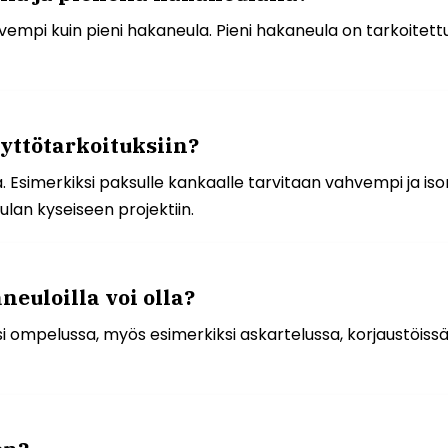
empi kuin pieni hakaneula. Pieni hakaneula on tarkoitettu
äyttötarkoituksiin?
. Esimerkiksi paksulle kankaalle tarvitaan vahvempi ja iso
ulan kyseiseen projektiin.
euloilla voi olla?
 ompelussa, myös esimerkiksi askartelussa, korjaustöissä 