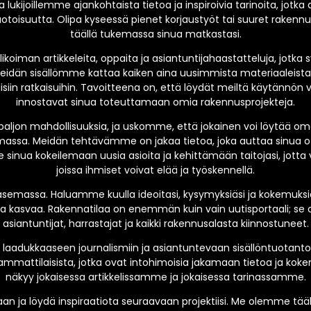
 lukijoillemme ajankohtaista tietoa ja inspiroivia tarinoita, jo
oisuutta. Olipa kyseessä pienet korjaustyöt tai suuret rakenn
täällä tukemassa sinua matkastasi.
oiman artikkeleita, oppaita ja asiantuntijahaastatteluja, jotk
eidän sisällömme kattaa kaiken aina uusimmista materiaaleista 
siin ratkaisuihin. Tavoitteena on, että löydät meiltä käytännön vi
innostavat sinua toteuttamaan omia rakennusprojekteja.
paljon mahdollisuuksia, ja uskomme, että jokainen voi löytää o
ssa. Meidän tehtävämme on jakaa tietoa, joka auttaa sinua o
 sinua kokeilemaan uusia asioita ja kehittämään taitojasi, jotta 
joissa ihmiset voivat elää ja työskennellä.
emassa. Haluamme kuulla ideoitasi, kysymyksiäsi ja kokemuksias
 kasvaa. Rakennatilaa on enemmän kuin vain uutisportaali; se o
asiantuntijat, harrastajat ja kaikki rakennusalasta kiinnostuneet.
laadukkaaseen journalismiin ja asiantuntevaan sisällöntuotant
mmattilaisista, jotka ovat intohimoisia jakamaan tietoa ja ko
näkyy jokaisessa artikkelissamme ja jokaisessa tarinassamme.
an ja löydä inspiraatiota seuraavaan projektiisi. Me olemme tääl