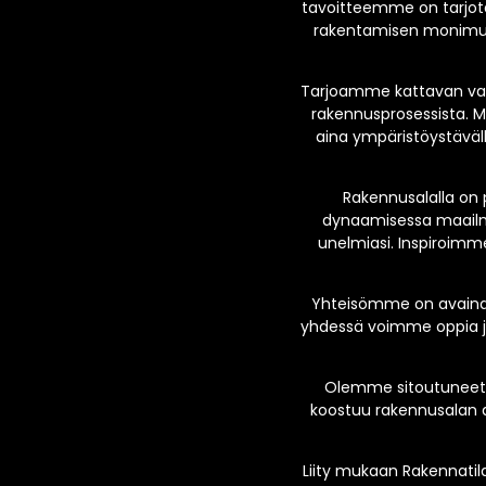
tavoitteemme on tarjota
rakentamisen monimuot
Tarjoamme kattavan valik
rakennusprosessista. M
aina ympäristöystävälli
Rakennusalalla on 
dynaamisessa maailma
unelmiasi. Inspiroimme
Yhteisömme on avainas
yhdessä voimme oppia ja
Olemme sitoutuneet 
koostuu rakennusalan a
Liity mukaan Rakennatila