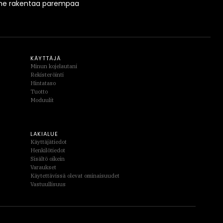
imme rakentaa parempaa
KÄYTTÄJÄ
Minun kojelautani
Rekisteröinti
Hintataso
Tuotto
Moduulit
LAKIALUE
Käyttäjätiedot
Henkilötiedot
Sisältö oikein
Varaukset
Käytettävissä olevat ominaisuudet
Vastuullisuus