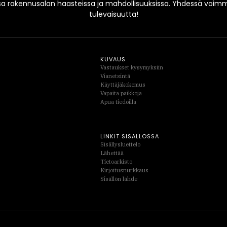
sa rakennusalan haasteissa ja mahdollisuuksissa. Yhdessä vo
tulevaisuutta!
KUVAUS
Vastaukset kysymyksiin
Vianetsintä
Käyttäjäkokemus
Vapaita paikkoja
Apua tiedoilla
LINKIT SISÄLLÖSSÄ
Sisällysluettelo
Lähettää
Tietoarkisto
Kirjoitusnurkkaus
Sisällön lähde