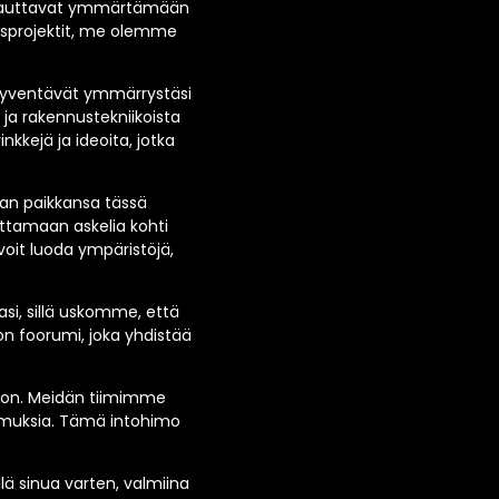
tka auttavat ymmärtämään
usprojektit, me olemme
a syventävät ymmärrystäsi
ja rakennustekniikoista
nkkejä ja ideoita, jotka
man paikkansa tässä
ttamaan askelia kohti
voit luoda ympäristöjä,
i, sillä uskomme, että
n foorumi, joka yhdistää
oon. Meidän tiimimme
kemuksia. Tämä intohimo
lä sinua varten, valmiina