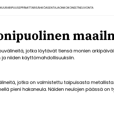
MUURARI
PUUSEPPÄ
MITTARI
SÄHKÖASENTAJA
ONKO
KONEET
NEUVONTA
onipuolinen maail
välineitä, jotka löytävät tiensä monien arkipäiväi
 niiden käyttömahdollisuuksiin.
lineitä, jotka on valmistettu taipuisasta metallista
ellä pieni hakaneula. Näiden neulojen päässä on ty