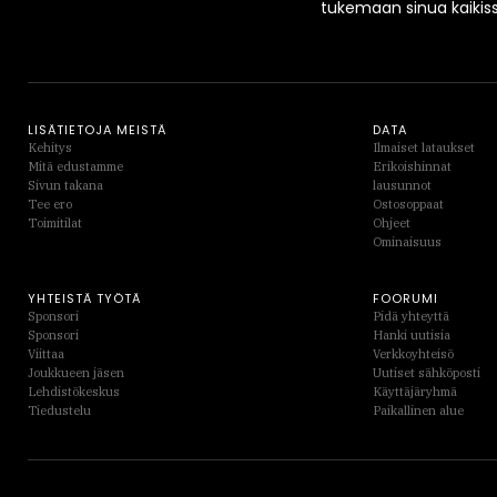
tukemaan sinua kaikis
LISÄTIETOJA MEISTÄ
DATA
Kehitys
Ilmaiset lataukset
Mitä edustamme
Erikoishinnat
Sivun takana
lausunnot
Tee ero
Ostosoppaat
Toimitilat
Ohjeet
Ominaisuus
YHTEISTÄ TYÖTÄ
FOORUMI
Sponsori
Pidä yhteyttä
Sponsori
Hanki uutisia
Viittaa
Verkkoyhteisö
Joukkueen jäsen
Uutiset sähköposti
Lehdistökeskus
Käyttäjäryhmä
Tiedustelu
Paikallinen alue