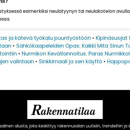
en?
estyksessä esimerkiksi neulatyynyn tai neulakotelon avull
essa.
as ja kätevä työkalu puuntyöstöön
•
Kipinäsuojat t
ntaan
•
Sähkökaapeleiden Opas: Kaikki Mitä Sinun T
ointiin
•
Nurmikon Kevätlannoitus: Paras Nurmikk
ujen valintaan
•
Sinkkimaali ja sen käyttö
•
Happopoh
R
akennatilaa
alinen alusta, joka keskittyy rakennusalan uutisiin, trendeihin ja