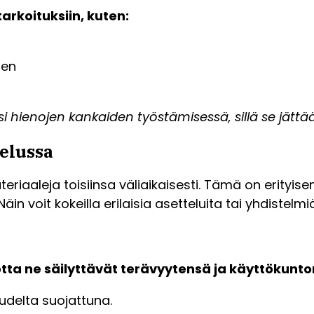
arkoituksiin, kuten:
nen
i hienojen kankaiden työstämisessä, sillä se jättää
elussa
teriaaleja toisiinsa väliaikaisesti. Tämä on erityise
n voit kokeilla erilaisia asetteluita tai yhdistelmiä
jotta ne säilyttävät terävyytensä ja käyttökun
udelta suojattuna.