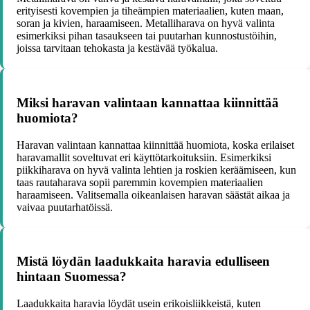
erityisesti kovempien ja tiheämpien materiaalien, kuten maan,
soran ja kivien, haraamiseen. Metalliharava on hyvä valinta
esimerkiksi pihan tasaukseen tai puutarhan kunnostustöihin,
joissa tarvitaan tehokasta ja kestävää työkalua.
Miksi haravan valintaan kannattaa kiinnittää
huomiota?
Haravan valintaan kannattaa kiinnittää huomiota, koska erilaiset
haravamallit soveltuvat eri käyttötarkoituksiin. Esimerkiksi
piikkiharava on hyvä valinta lehtien ja roskien keräämiseen, kun
taas rautaharava sopii paremmin kovempien materiaalien
haraamiseen. Valitsemalla oikeanlaisen haravan säästät aikaa ja
vaivaa puutarhatöissä.
Mistä löydän laadukkaita haravia edulliseen
hintaan Suomessa?
Laadukkaita haravia löydät usein erikoisliikkeistä, kuten