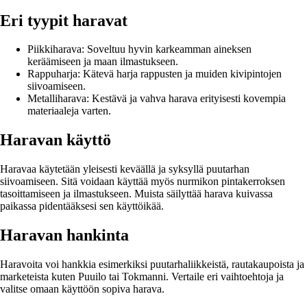
Eri tyypit haravat
Piikkiharava: Soveltuu hyvin karkeamman aineksen
keräämiseen ja maan ilmastukseen.
Rappuharja: Kätevä harja rappusten ja muiden kivipintojen
siivoamiseen.
Metalliharava: Kestävä ja vahva harava erityisesti kovempia
materiaaleja varten.
Haravan käyttö
Haravaa käytetään yleisesti keväällä ja syksyllä puutarhan
siivoamiseen. Sitä voidaan käyttää myös nurmikon pintakerroksen
tasoittamiseen ja ilmastukseen. Muista säilyttää harava kuivassa
paikassa pidentääksesi sen käyttöikää.
Haravan hankinta
Haravoita voi hankkia esimerkiksi puutarhaliikkeistä, rautakaupoista ja
marketeista kuten Puuilo tai Tokmanni. Vertaile eri vaihtoehtoja ja
valitse omaan käyttöön sopiva harava.