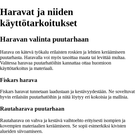
Haravat ja niiden
käyttötarkoitukset
Haravan valinta puutarhaan
Harava on kätevä työkalu erilaisten roskien ja lehtien keräämiseen
puutarhasta. Haravalla voi myös tasoittaa maata tai levittää multaa.
Valitessa haravaa puutarhatöihin kannattaa ottaa huomioon
käyttötarkoitus ja materiaali.
Fiskars harava
Fiskars haravat tunnetaan laadustaan ja kestävyydestään. Ne soveltuvat
hyvin erilaisiin puutarhatöihin ja niitä löytyy eri kokoisia ja mallisia.
Rautaharava puutarhaan
Rautaharava on vahva ja kestävä vaihtoehto erityisesti isompien ja
kovempien materiaalien keräämiseen. Se sopii esimerkiksi kivisten
alueiden siivoamiseen.