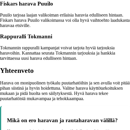
Fiskars harava Puuilo
Puuilo tarjoaa laajan valikoiman erilaisia haravia edulliseen hintaan.
Fiskars harava Puuilo valikoimassa voi olla hyvä vaihtoehto laadukasta
haravaa etsiville.
Rappuralli Tokmanni
Tokmannin rappuralli kampanjat voivat tarjota hyviä tarjouksia
haravoihin. Kannattaa seurata Tokmannin tarjouksia ja hankkia
tarvittaessa uusi harava edulliseen hintaan.
Yhteenveto
Harava on monipuolinen työkalu puutarhatöihin ja sen avulla voit pitää
pihan siistinä ja hyvin hoidettuna. Valitse harava käyttötarkoituksen
mukaan ja pidä huolta sen säilytyksestä. Hyvä harava tekee
puutarhatöistä mukavampaa ja tehokkaampaa.
Mikä on ero haravan ja rautaharavan välillä?