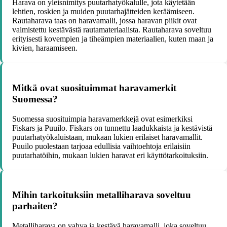
Harava on yleisnimitys puutarhatyökalulle, jota käytetään
lehtien, roskien ja muiden puutarhajätteiden keräämiseen.
Rautaharava taas on haravamalli, jossa haravan piikit ovat
valmistettu kestävästä rautamateriaalista. Rautaharava soveltuu
erityisesti kovempien ja tiheämpien materiaalien, kuten maan ja
kivien, haraamiseen.
Mitkä ovat suosituimmat haravamerkit
Suomessa?
Suomessa suosituimpia haravamerkkejä ovat esimerkiksi
Fiskars ja Puuilo. Fiskars on tunnettu laadukkaista ja kestävistä
puutarhatyökaluistaan, mukaan lukien erilaiset haravamallit.
Puuilo puolestaan tarjoaa edullisia vaihtoehtoja erilaisiin
puutarhatöihin, mukaan lukien haravat eri käyttötarkoituksiin.
Mihin tarkoituksiin metalliharava soveltuu
parhaiten?
Metalliharava on vahva ja kestävä haravamalli, joka soveltuu