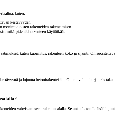
riaalina, kuten:
ittavan kestävyyden.
aen monimuotoisten rakenteiden rakentamisen.
sia, mikä pidentää rakenteen käyttöikää.
timukset, kuten kuormitus, rakenteen koko ja sijainti. On suositeltava
tävyyttä ja lujuutta betonirakenteisiin. Oikein valittu harjateräs takaa
salalla?
kenteiden vahvistamiseen rakennusalalla. Se antaa betonille lisää lujuutta