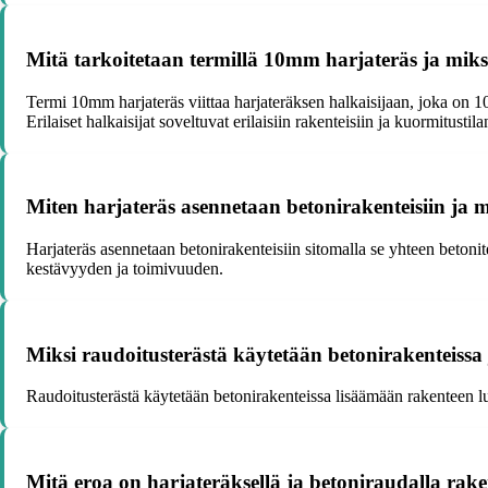
Mitä tarkoitetaan termillä 10mm harjateräs ja miksi 
Termi 10mm harjateräs viittaa harjateräksen halkaisijaan, joka on 10
Erilaiset halkaisijat soveltuvat erilaisiin rakenteisiin ja kuormitustilan
Miten harjateräs asennetaan betonirakenteisiin ja 
Harjateräs asennetaan betonirakenteisiin sitomalla se yhteen betoni
kestävyyden ja toimivuuden.
Miksi raudoitusterästä käytetään betonirakenteissa 
Raudoitusterästä käytetään betonirakenteissa lisäämään rakenteen lu
Mitä eroa on harjateräksellä ja betoniraudalla rak