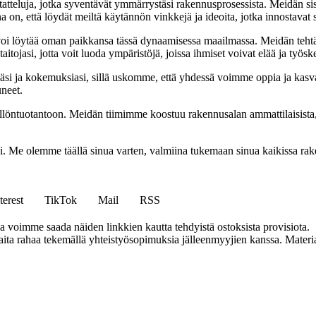
tatteluja, jotka syventävät ymmärrystäsi rakennusprosessista. Meidän si
na on, että löydät meiltä käytännön vinkkejä ja ideoita, jotka innostava
oi löytää oman paikkansa tässä dynaamisessa maailmassa. Meidän tehtäv
tojasi, jotta voit luoda ympäristöjä, joissa ihmiset voivat elää ja työsk
i ja kokemuksiasi, sillä uskomme, että yhdessä voimme oppia ja kasva
uneet.
ällöntuotantoon. Meidän tiimimme koostuu rakennusalan ammattilaisista
isi. Me olemme täällä sinua varten, valmiina tukemaan sinua kaikissa r
terest
TikTok
Mail
RSS
ja voimme saada näiden linkkien kautta tehdyistä ostoksista provisiota.
a rahaa tekemällä yhteistyösopimuksia jälleenmyyjien kanssa. Materiaal