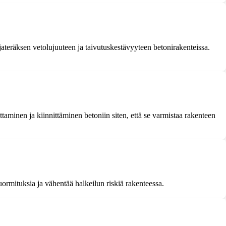
rjateräksen vetolujuuteen ja taivutuskestävyyteen betonirakenteissa.
taminen ja kiinnittäminen betoniin siten, että se varmistaa rakenteen
ormituksia ja vähentää halkeilun riskiä rakenteessa.