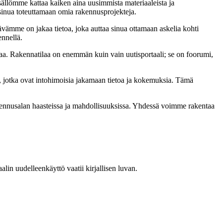
sällömme kattaa kaiken aina uusimmista materiaaleista ja
t sinua toteuttamaan omia rakennusprojekteja.
ämme on jakaa tietoa, joka auttaa sinua ottamaan askelia kohti
ennellä.
a. Rakennatilaa on enemmän kuin vain uutisportaali; se on foorumi,
, jotka ovat intohimoisia jakamaan tietoa ja kokemuksia. Tämä
akennusalan haasteissa ja mahdollisuuksissa. Yhdessä voimme rakentaa
in uudelleenkäyttö vaatii kirjallisen luvan.