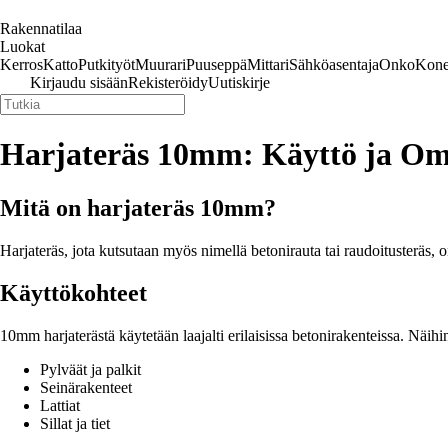
Rakennatilaa
Luokat
Kerros
Katto
Putkityöt
Muurari
Puuseppä
Mittari
Sähköasentaja
Onko
Kone
Kirjaudu sisään
Rekisteröidy
Uutiskirje
Harjateräs 10mm: Käyttö ja Om
Mitä on harjateräs 10mm?
Harjateräs, jota kutsutaan myös nimellä betonirauta tai raudoitusteräs, 
Käyttökohteet
10mm harjaterästä käytetään laajalti erilaisissa betonirakenteissa. Näi
Pylväät ja palkit
Seinärakenteet
Lattiat
Sillat ja tiet