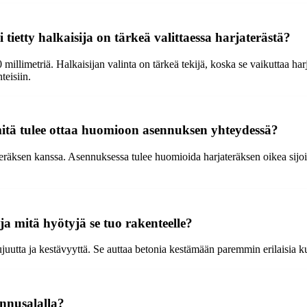
tietty halkaisija on tärkeä valittaessa harjaterästä?
 millimetriä. Halkaisijan valinta on tärkeä tekijä, koska se vaikuttaa ha
teisiin.
mitä tulee ottaa huomioon asennuksen yhteydessä?
teräksen kanssa. Asennuksessa tulee huomioida harjateräksen oikea sijoit
ja mitä hyötyjä se tuo rakenteelle?
juutta ja kestävyyttä. Se auttaa betonia kestämään paremmin erilaisia ku
ennusalalla?