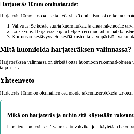
Harjateräs 10mm ominaisuudet
Harjateräs 10mm tarjoaa useita hyödyllisiä ominaisuuksia rakennusmate
Vahvuus: Se kestää suuria kuormituksia ja antaa rakenteelle tarv
Joustavuus: Harjateräs taipuu helposti eri muotoihin mahdollist
Korroosionkestävyys: Se kestää kosteutta ja ympäristön vaikutuk
Mitä huomioida harjateräksen valinnassa?
Harjateräksen valinnassa on tärkeää ottaa huomioon rakennuskohteen vaa
tarpeisiisi.
Yhteenveto
Harjateräs 10mm on olennainen osa monia rakennusprojekteja tarjoten kes
Mikä on harjateräs ja mihin sitä käytetään rakennu
Harjateräs on teräksestä valmistettu vahvike, jota käytetään betonira