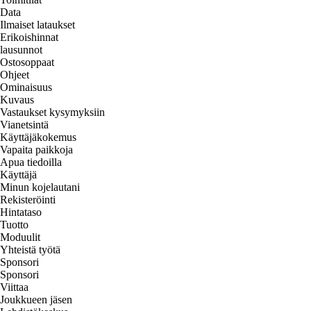
Data
Ilmaiset lataukset
Erikoishinnat
lausunnot
Ostosoppaat
Ohjeet
Ominaisuus
Kuvaus
Vastaukset kysymyksiin
Vianetsintä
Käyttäjäkokemus
Vapaita paikkoja
Apua tiedoilla
Käyttäjä
Minun kojelautani
Rekisteröinti
Hintataso
Tuotto
Moduulit
Yhteistä työtä
Sponsori
Sponsori
Viittaa
Joukkueen jäsen