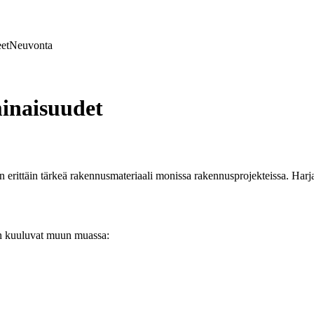
et
Neuvonta
inaisuudet
on erittäin tärkeä rakennusmateriaali monissa rakennusprojekteissa. Harj
hin kuuluvat muun muassa: