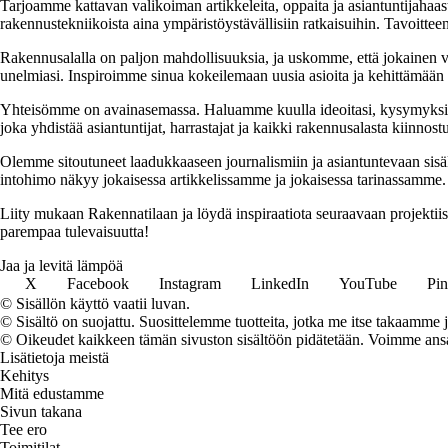
Tarjoamme kattavan valikoiman artikkeleita, oppaita ja asiantuntijahaas
rakennustekniikoista aina ympäristöystävällisiin ratkaisuihin. Tavoittee
Rakennusalalla on paljon mahdollisuuksia, ja uskomme, että jokainen v
unelmiasi. Inspiroimme sinua kokeilemaan uusia asioita ja kehittämään tai
Yhteisömme on avainasemassa. Haluamme kuulla ideoitasi, kysymyksiäs
joka yhdistää asiantuntijat, harrastajat ja kaikki rakennusalasta kiinnost
Olemme sitoutuneet laadukkaaseen journalismiin ja asiantuntevaan sis
intohimo näkyy jokaisessa artikkelissamme ja jokaisessa tarinassamme.
Liity mukaan Rakennatilaan ja löydä inspiraatiota seuraavaan projekti
parempaa tulevaisuutta!
Jaa ja levitä lämpöä
X
Facebook
Instagram
LinkedIn
YouTube
Pin
© Sisällön käyttö vaatii luvan.
© Sisältö on suojattu. Suosittelemme tuotteita, jotka me itse takaamme 
© Oikeudet kaikkeen tämän sivuston sisältöön pidätetään. Voimme ansait
Lisätietoja meistä
Kehitys
Mitä edustamme
Sivun takana
Tee ero
Toimitilat