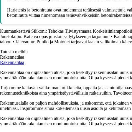
Harjateräs ja betonirauta ovat molemmat teräksestä valmistettuja vah
betonirauta viittaa nimenomaan teräsvahvikkeisiin betonirakenteissa
Kuumankestävä Silikoni: Tehokas Tiivistysmassa Korkeisiinlämpötiloi
Juustokupu: Kattava opas juuston säilytykseen ja tarjoiluun
•
Kattohuop
taloon
•
Jätevaunu: Puuilo ja Motonet tarjoavat laajan valikoiman kätev
Tutustu meihin
Rakennatilaa
Rakennatilaa
Rakennatilaa on digitaalinen alusta, joka keskittyy rakennusalan uutisiin
ymmärtämään rakentamisen monimuotoisuutta. Olipa kyseessä pienet kor
Tarjoamme kattavan valikoiman artikkeleita, oppaita ja asiantuntijahaas
rakennustekniikoista aina ympäristöystävällisiin ratkaisuihin. Tavoittee
Rakennusalalla on paljon mahdollisuuksia, ja uskomme, että jokainen v
unelmiasi. Inspiroimme sinua kokeilemaan uusia asioita ja kehittämään tai
Rakennatilaa on digitaalinen alusta, joka keskittyy rakennusalan uutisiin
ymmärtämään rakentamisen monimuotoisuutta. Olipa kyseessä pienet kor