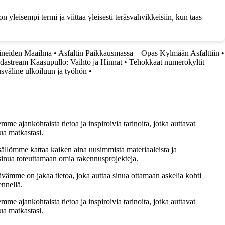
 yleisempi termi ja viittaa yleisesti teräsvahvikkeisiin, kun taas
aineiden Maailma
•
Asfaltin Paikkausmassa – Opas Kylmään Asfalttiin
•
Sodastream Kaasupullo: Vaihto ja Hinnat
•
Tehokkaat numerokyltit
sväline ulkoiluun ja työhön
•
me ajankohtaista tietoa ja inspiroivia tarinoita, jotka auttavat
ua matkastasi.
sällömme kattaa kaiken aina uusimmista materiaaleista ja
t sinua toteuttamaan omia rakennusprojekteja.
ämme on jakaa tietoa, joka auttaa sinua ottamaan askelia kohti
ennellä.
me ajankohtaista tietoa ja inspiroivia tarinoita, jotka auttavat
ua matkastasi.