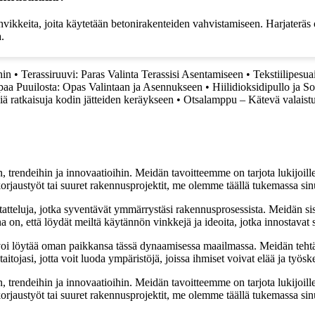
vikkeita, joita käytetään betonirakenteiden vahvistamiseen. Harjateräs on
.
hin
•
Terassiruuvi: Paras Valinta Terassisi Asentamiseen
•
Tekstiilipesu
aa Puuilosta: Opas Valintaan ja Asennukseen
•
Hiilidioksidipullo ja 
iä ratkaisuja kodin jätteiden keräykseen
•
Otsalamppu – Kätevä valaistu
, trendeihin ja innovaatioihin. Meidän tavoitteemme on tarjota lukijoillem
jaustyöt tai suuret rakennusprojektit, me olemme täällä tukemassa sin
tatteluja, jotka syventävät ymmärrystäsi rakennusprosessista. Meidän si
na on, että löydät meiltä käytännön vinkkejä ja ideoita, jotka innostava
oi löytää oman paikkansa tässä dynaamisessa maailmassa. Meidän tehtäv
tojasi, jotta voit luoda ympäristöjä, joissa ihmiset voivat elää ja työsk
, trendeihin ja innovaatioihin. Meidän tavoitteemme on tarjota lukijoillem
jaustyöt tai suuret rakennusprojektit, me olemme täällä tukemassa sin