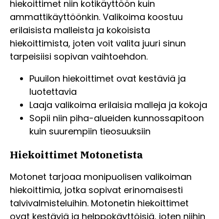
hiekoittimet niin kotikäyttöön kuin
ammattikäyttöönkin. Valikoima koostuu
erilaisista malleista ja kokoisista
hiekoittimista, joten voit valita juuri sinun
tarpeisiisi sopivan vaihtoehdon.
Puuilon hiekoittimet ovat kestäviä ja
luotettavia
Laaja valikoima erilaisia malleja ja kokoja
Sopii niin piha-alueiden kunnossapitoon
kuin suurempiin tieosuuksiin
Hiekoittimet Motonetista
Motonet tarjoaa monipuolisen valikoiman
hiekoittimia, jotka sopivat erinomaisesti
talvivalmisteluihin. Motonetin hiekoittimet
ovat kestäviä ja helppokäyttöisiä, joten niihin