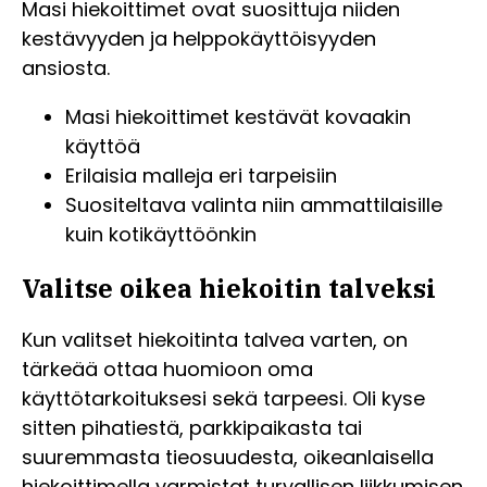
Masi hiekoittimet ovat suosittuja niiden
kestävyyden ja helppokäyttöisyyden
ansiosta.
Masi hiekoittimet kestävät kovaakin
käyttöä
Erilaisia malleja eri tarpeisiin
Suositeltava valinta niin ammattilaisille
kuin kotikäyttöönkin
Valitse oikea hiekoitin talveksi
Kun valitset hiekoitinta talvea varten, on
tärkeää ottaa huomioon oma
käyttötarkoituksesi sekä tarpeesi. Oli kyse
sitten pihatiestä, parkkipaikasta tai
suuremmasta tieosuudesta, oikeanlaisella
hiekoittimella varmistat turvallisen liikkumisen