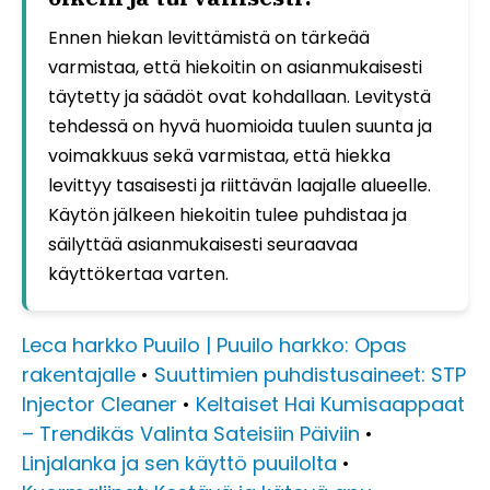
Ennen hiekan levittämistä on tärkeää
varmistaa, että hiekoitin on asianmukaisesti
täytetty ja säädöt ovat kohdallaan. Levitystä
tehdessä on hyvä huomioida tuulen suunta ja
voimakkuus sekä varmistaa, että hiekka
levittyy tasaisesti ja riittävän laajalle alueelle.
Käytön jälkeen hiekoitin tulee puhdistaa ja
säilyttää asianmukaisesti seuraavaa
käyttökertaa varten.
Leca harkko Puuilo | Puuilo harkko: Opas
rakentajalle
•
Suuttimien puhdistusaineet: STP
Injector Cleaner
•
Keltaiset Hai Kumisaappaat
– Trendikäs Valinta Sateisiin Päiviin
•
Linjalanka ja sen käyttö puuilolta
•