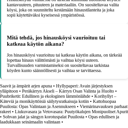
kantavuuteen, pituuteen ja materiaaliin. On suositeltavaa valita
köysi, joka on suunniteltu kestämään hinaustilanteita ja joka
sopii käytettäväksi kyseisessä ympäristössä.
Mitä tehdä, jos hinausköysi vaurioituu tai
katkeaa käytön aikana?
Jos hinausköysi vaurioituu tai katkeaa käytön aikana, on tärkeää
lopettaa hinaus välittömästi ja vaihtaa köysi uuteen.
Turvallisuuden varmistamiseksi on suositeltavaa tarkistaa
köyden kunto säännöllisesti ja vaihtaa se tarvittaessa.
Saavit ja ämpärit arjen apuna
•
Hyllypaperi: Avain järjestyksen
ylläpitoon
•
Peräkärryn Akseli – Kärryn Osan Valinta ja Huolto
•
Puubriketit: Edullinen ja ekologinen lämmönlähde
•
Korihyllyt –
Käteviä ja monikäyttöisiä säilytysratkaisuja kotiin
•
Kattohuopaa
Puuilosta: Opas Valintaan ja Asennukseen
•
Viemärinavauksen parhaat
rakeet
•
Liukuvasara ja Vetovasara: Puutyökalujen Monipuoliset Apurit
•
Sohvan jalat ja sängyn korotuspalat Puuilosta
•
Opas edullisen ja
laadukkaan seinämaalin valintaan
•