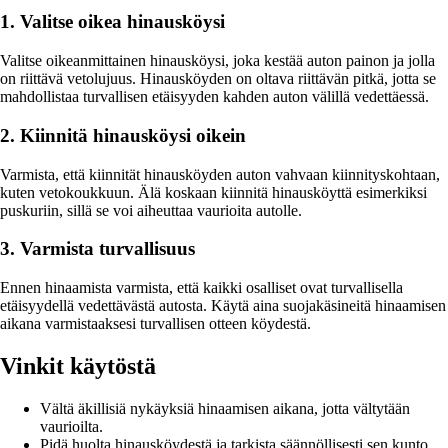
1. Valitse oikea hinausköysi
Valitse oikeanmittainen hinausköysi, joka kestää auton painon ja jolla
on riittävä vetolujuus. Hinausköyden on oltava riittävän pitkä, jotta se
mahdollistaa turvallisen etäisyyden kahden auton välillä vedettäessä.
2. Kiinnitä hinausköysi oikein
Varmista, että kiinnität hinausköyden auton vahvaan kiinnityskohtaan,
kuten vetokoukkuun. Älä koskaan kiinnitä hinausköyttä esimerkiksi
puskuriin, sillä se voi aiheuttaa vaurioita autolle.
3. Varmista turvallisuus
Ennen hinaamista varmista, että kaikki osalliset ovat turvallisella
etäisyydellä vedettävästä autosta. Käytä aina suojakäsineitä hinaamisen
aikana varmistaaksesi turvallisen otteen köydestä.
Vinkit käytöstä
Vältä äkillisiä nykäyksiä hinaamisen aikana, jotta vältytään
vaurioilta.
Pidä huolta hinausköydestä ja tarkista säännöllisesti sen kunto.