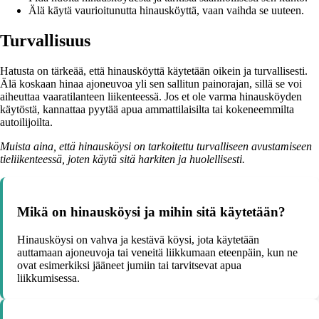
Älä käytä vaurioitunutta hinausköyttä, vaan vaihda se uuteen.
Turvallisuus
Hatusta on tärkeää, että hinausköyttä käytetään oikein ja turvallisesti.
Älä koskaan hinaa ajoneuvoa yli sen sallitun painorajan, sillä se voi
aiheuttaa vaaratilanteen liikenteessä. Jos et ole varma hinausköyden
käytöstä, kannattaa pyytää apua ammattilaisilta tai kokeneemmilta
autoilijoilta.
Muista aina, että hinausköysi on tarkoitettu turvalliseen avustamiseen
tieliikenteessä, joten käytä sitä harkiten ja huolellisesti.
Mikä on hinausköysi ja mihin sitä käytetään?
Hinausköysi on vahva ja kestävä köysi, jota käytetään
auttamaan ajoneuvoja tai veneitä liikkumaan eteenpäin, kun ne
ovat esimerkiksi jääneet jumiin tai tarvitsevat apua
liikkumisessa.