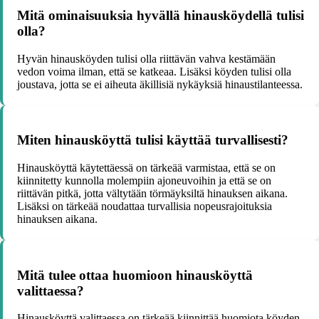
Mitä ominaisuuksia hyvällä hinausköydellä tulisi
olla?
Hyvän hinausköyden tulisi olla riittävän vahva kestämään
vedon voima ilman, että se katkeaa. Lisäksi köyden tulisi olla
joustava, jotta se ei aiheuta äkillisiä nykäyksiä hinaustilanteessa.
Miten hinausköyttä tulisi käyttää turvallisesti?
Hinausköyttä käytettäessä on tärkeää varmistaa, että se on
kiinnitetty kunnolla molempiin ajoneuvoihin ja että se on
riittävän pitkä, jotta vältytään törmäyksiltä hinauksen aikana.
Lisäksi on tärkeää noudattaa turvallisia nopeusrajoituksia
hinauksen aikana.
Mitä tulee ottaa huomioon hinausköyttä
valittaessa?
Hinausköyttä valittaessa on tärkeää kiinnittää huomiota köyden