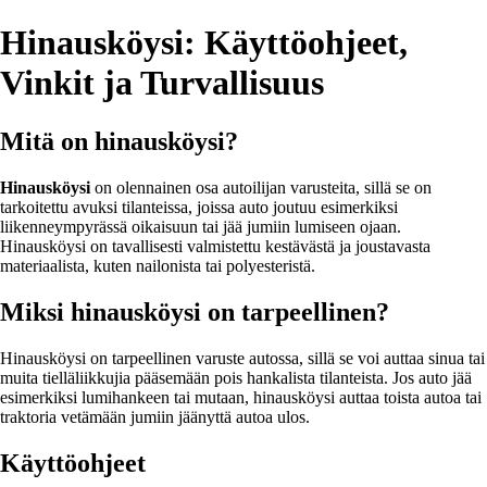
Hinausköysi: Käyttöohjeet,
Vinkit ja Turvallisuus
Mitä on hinausköysi?
Hinausköysi
on olennainen osa autoilijan varusteita, sillä se on
tarkoitettu avuksi tilanteissa, joissa auto joutuu esimerkiksi
liikenneympyrässä oikaisuun tai jää jumiin lumiseen ojaan.
Hinausköysi on tavallisesti valmistettu kestävästä ja joustavasta
materiaalista, kuten nailonista tai polyesteristä.
Miksi hinausköysi on tarpeellinen?
Hinausköysi on tarpeellinen varuste autossa, sillä se voi auttaa sinua tai
muita tielläliikkujia pääsemään pois hankalista tilanteista. Jos auto jää
esimerkiksi lumihankeen tai mutaan, hinausköysi auttaa toista autoa tai
traktoria vetämään jumiin jäänyttä autoa ulos.
Käyttöohjeet