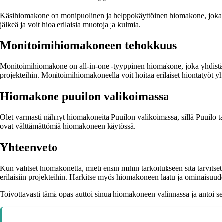
Käsihiomakone on monipuolinen ja helppokäyttöinen hiomakone, joka sov
jälkeä ja voit hioa erilaisia muotoja ja kulmia.
Monitoimihiomakoneen tehokkuus
Monitoimihiomakone on all-in-one -tyyppinen hiomakone, joka yhdistää us
projekteihin. Monitoimihiomakoneella voit hoitaa erilaiset hiontatyöt yhd
Hiomakone puuilon valikoimassa
Olet varmasti nähnyt hiomakoneita Puuilon valikoimassa, sillä Puuilo ta
ovat välttämättömiä hiomakoneen käytössä.
Yhteenveto
Kun valitset hiomakonetta, mieti ensin mihin tarkoitukseen sitä tarvitse
erilaisiin projekteihin. Harkitse myös hiomakoneen laatu ja ominaisuudet
Toivottavasti tämä opas auttoi sinua hiomakoneen valinnassa ja antoi s