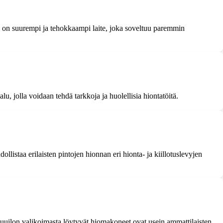
n on suurempi ja tehokkaampi laite, joka soveltuu paremmin
, jolla voidaan tehdä tarkkoja ja huolellisia hiontatöitä.
llistaa erilaisten pintojen hionnan eri hionta- ja kiillotuslevyjen
uuilon valikoimasta löytyvät hiomakoneet ovat usein ammattilaisten