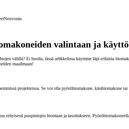
et
Neuvonta
iomakoneiden valintaan ja käytt
jen välillä? Ei huolta, tässä artikkelissa käymme läpi erilaisia hiomak
oneiden maailmaan!
enemmissä projekteissa. Se voi olla pyöröhiomakone, käsihiomakone tai k
erityisesti puupintojen hiontaan ja tasoitukseen. Pyöröhiomakoneella sa