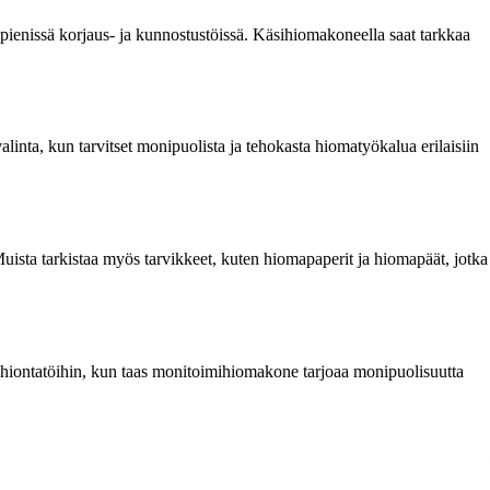
ienissä korjaus- ja kunnostustöissä. Käsihiomakoneella saat tarkkaa
inta, kun tarvitset monipuolista ja tehokasta hiomatyökalua erilaisiin
Muista tarkistaa myös tarvikkeet, kuten hiomapaperit ja hiomapäät, jotka
hin hiontatöihin, kun taas monitoimihiomakone tarjoaa monipuolisuutta