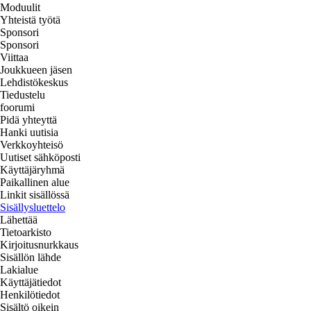
Moduulit
Yhteistä työtä
Sponsori
Sponsori
Viittaa
Joukkueen jäsen
Lehdistökeskus
Tiedustelu
foorumi
Pidä yhteyttä
Hanki uutisia
Verkkoyhteisö
Uutiset sähköposti
Käyttäjäryhmä
Paikallinen alue
Linkit sisällössä
Sisällysluettelo
Lähettää
Tietoarkisto
Kirjoitusnurkkaus
Sisällön lähde
Lakialue
Käyttäjätiedot
Henkilötiedot
Sisältö oikein