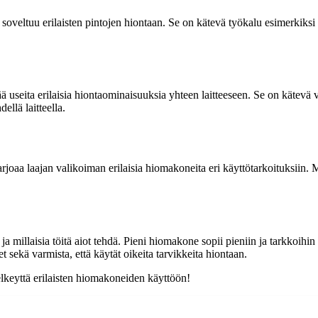
eltuu erilaisten pintojen hiontaan. Se on kätevä työkalu esimerkiksi p
eita erilaisia hiontaominaisuuksia yhteen laitteeseen. Se on kätevä val
ellä laitteella.
rjoaa laajan valikoiman erilaisia hiomakoneita eri käyttötarkoituksiin. 
t ja millaisia töitä aiot tehdä. Pieni hiomakone sopii pieniin ja tarkkoi
 sekä varmista, että käytät oikeita tarvikkeita hiontaan.
elkeyttä erilaisten hiomakoneiden käyttöön!