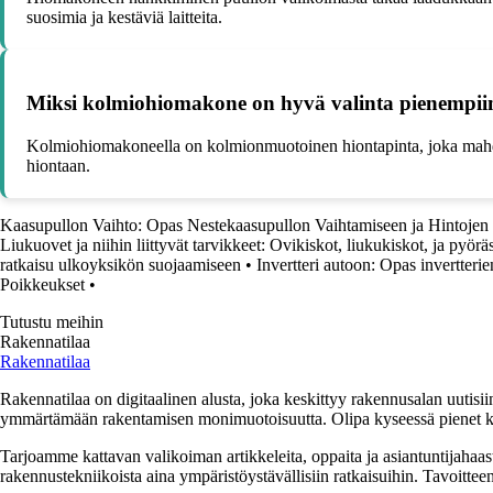
suosimia ja kestäviä laitteita.
Miksi kolmiohiomakone on hyvä valinta pienempiin j
Kolmiohiomakoneella on kolmionmuotoinen hiontapinta, joka mahdol
hiontaan.
Kaasupullon Vaihto: Opas Nestekaasupullon Vaihtamiseen ja Hintojen 
Liukuovet ja niihin liittyvät tarvikkeet: Ovikiskot, liukukiskot, ja pyörä
ratkaisu ulkoyksikön suojaamiseen
•
Invertteri autoon: Opas invertterie
Poikkeukset
•
Tutustu meihin
Rakennatilaa
Rakennatilaa
Rakennatilaa on digitaalinen alusta, joka keskittyy rakennusalan uutisiin
ymmärtämään rakentamisen monimuotoisuutta. Olipa kyseessä pienet kor
Tarjoamme kattavan valikoiman artikkeleita, oppaita ja asiantuntijahaas
rakennustekniikoista aina ympäristöystävällisiin ratkaisuihin. Tavoittee