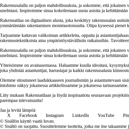
Rakennusalalla on paljon mahdollisuuksia, ja uskomme, että jokainen v
unelmiasi. Inspiroimme sinua kokeilemaan uusia asioita ja kehittämään tai
Rakennatilaa on digitaalinen alusta, joka keskittyy rakennusalan uutisiin
ymmärtämään rakentamisen monimuotoisuutta. Olipa kyseessä pienet kor
Tarjoamme kattavan valikoiman artikkeleita, oppaita ja asiantuntijahaas
rakennustekniikoista aina ympäristöystävällisiin ratkaisuihin. Tavoittee
Rakennusalalla on paljon mahdollisuuksia, ja uskomme, että jokainen v
unelmiasi. Inspiroimme sinua kokeilemaan uusia asioita ja kehittämään tai
Yhteisömme on avainasemassa. Haluamme kuulla ideoitasi, kysymyksiäs
joka yhdistää asiantuntijat, harrastajat ja kaikki rakennusalasta kiinnost
Olemme sitoutuneet laadukkaaseen journalismiin ja asiantuntevaan sis
intohimo näkyy jokaisessa artikkelissamme ja jokaisessa tarinassamme.
Liity mukaan Rakennatilaan ja löydä inspiraatiota seuraavaan projekti
parempaa tulevaisuutta!
Jaa ja levitä lämpöä
X
Facebook
Instagram
LinkedIn
YouTube
Pin
© Sisällön käyttö vaatii luvan.
© Sisältö on suojattu. Suosittelemme tuotteita, jotka me itse takaamme 