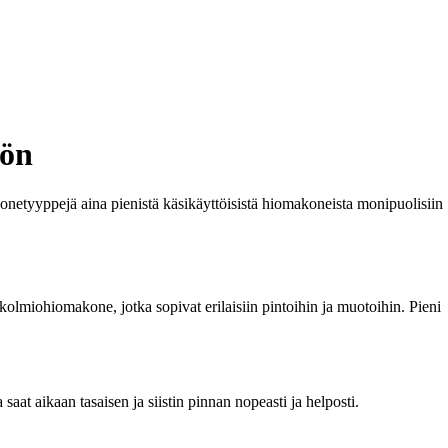
öön
onetyyppejä aina pienistä käsikäyttöisistä hiomakoneista monipuolisiin
olmiohiomakone, jotka sopivat erilaisiin pintoihin ja muotoihin. Pieni
at aikaan tasaisen ja siistin pinnan nopeasti ja helposti.