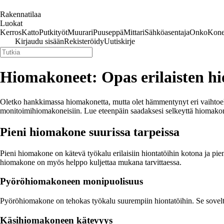
Rakennatilaa
Luokat
Kerros
Katto
Putkityöt
Muurari
Puuseppä
Mittari
Sähköasentaja
Onko
Kone
Kirjaudu sisään
Rekisteröidy
Uutiskirje
Hiomakoneet: Opas erilaisten h
Oletko hankkimassa hiomakonetta, mutta olet hämmentynyt eri vaihtoehto
monitoimihiomakoneisiin. Lue eteenpäin saadaksesi selkeyttä hiomak
Pieni hiomakone suurissa tarpeissa
Pieni hiomakone on kätevä työkalu erilaisiin hiontatöihin kotona ja pi
hiomakone on myös helppo kuljettaa mukana tarvittaessa.
Pyöröhiomakoneen monipuolisuus
Pyöröhiomakone on tehokas työkalu suurempiin hiontatöihin. Se soveltuu 
Käsihiomakoneen kätevyys