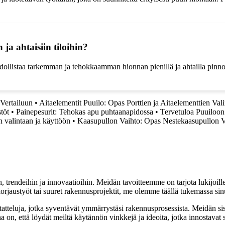
a ahtaisiin tiloihin?
listaa tarkemman ja tehokkaamman hionnan pienillä ja ahtailla pinnoil
Vertailuun
•
Aitaelementit Puuilo: Opas Porttien ja Aitaelementtien Val
stöt
•
Painepesurit: Tehokas apu puhtaanapidossa
•
Tervetuloa Puuiloon
n valintaan ja käyttöön
•
Kaasupullon Vaihto: Opas Nestekaasupullon Va
, trendeihin ja innovaatioihin. Meidän tavoitteemme on tarjota lukijoillem
jaustyöt tai suuret rakennusprojektit, me olemme täällä tukemassa sin
tatteluja, jotka syventävät ymmärrystäsi rakennusprosessista. Meidän si
na on, että löydät meiltä käytännön vinkkejä ja ideoita, jotka innostava