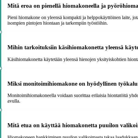
Mitä eroa on pienellä hiomakoneella ja pyöröhiom
Pieni hiomakone on yleensä kompakti ja helppokäyttöinen laite, jo
isompien pintojen hiontaan ja tarkempiin työstöihin.
Mihin tarkoituksiin käsihiomakonetta yleensä käyt
Käsihiomakonetta käytetään yleensä hienojen yksityiskohtien hiontaan
Miksi monitoimihiomakone on hyödyllinen työkalu e
Monitoimihiomakoneella voidaan suorittaa erilaisia hiontatöitä yhdell
avulla.
Mitä etua on käyttää hiomakonetta puuilon valiko
Hiomakoneen hankkiminen puuilon valikoimasta takaa laadukkaan ja 