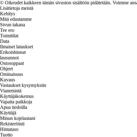
© Oikeudet kaikkeen tämän sivuston sisältöön pidätetään. Voimme ansait
Lisätietoja meistä
Kehitys
Mitä edustamme
Sivun takana
Tee ero
Toimitilat
Data
Ilmaiset lataukset
Erikoishinnat
lausunnot
Ostosoppaat
Ohjeet
Ominaisuus
Kuvaus
Vastaukset kysymyksiin
Vianetsintä
Käyttäjäkokemus
Vapaita paikkoja
Apua tiedoilla
Käyttäjä
Minun kojelautani
Rekisteröinti
Hintataso
Tuotto