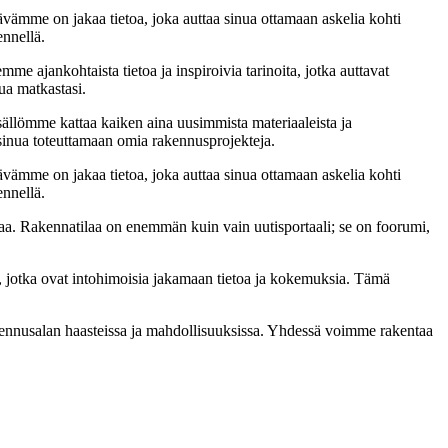
ämme on jakaa tietoa, joka auttaa sinua ottamaan askelia kohti
ennellä.
me ajankohtaista tietoa ja inspiroivia tarinoita, jotka auttavat
ua matkastasi.
sällömme kattaa kaiken aina uusimmista materiaaleista ja
t sinua toteuttamaan omia rakennusprojekteja.
ämme on jakaa tietoa, joka auttaa sinua ottamaan askelia kohti
ennellä.
a. Rakennatilaa on enemmän kuin vain uutisportaali; se on foorumi,
, jotka ovat intohimoisia jakamaan tietoa ja kokemuksia. Tämä
akennusalan haasteissa ja mahdollisuuksissa. Yhdessä voimme rakentaa