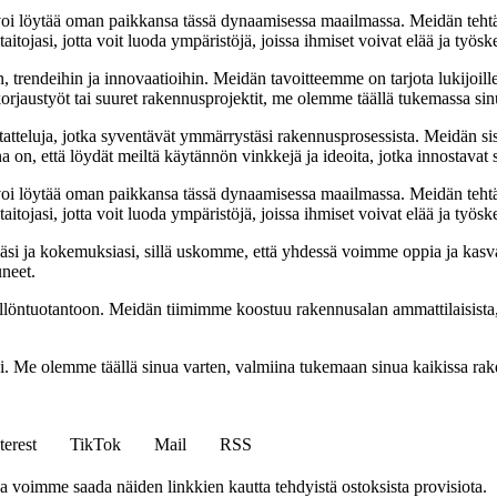
oi löytää oman paikkansa tässä dynaamisessa maailmassa. Meidän tehtäv
tojasi, jotta voit luoda ympäristöjä, joissa ihmiset voivat elää ja työsk
, trendeihin ja innovaatioihin. Meidän tavoitteemme on tarjota lukijoillem
jaustyöt tai suuret rakennusprojektit, me olemme täällä tukemassa sin
tatteluja, jotka syventävät ymmärrystäsi rakennusprosessista. Meidän si
na on, että löydät meiltä käytännön vinkkejä ja ideoita, jotka innostava
oi löytää oman paikkansa tässä dynaamisessa maailmassa. Meidän tehtäv
tojasi, jotta voit luoda ympäristöjä, joissa ihmiset voivat elää ja työsk
i ja kokemuksiasi, sillä uskomme, että yhdessä voimme oppia ja kasva
uneet.
ällöntuotantoon. Meidän tiimimme koostuu rakennusalan ammattilaisista
isi. Me olemme täällä sinua varten, valmiina tukemaan sinua kaikissa r
terest
TikTok
Mail
RSS
ja voimme saada näiden linkkien kautta tehdyistä ostoksista provisiota.