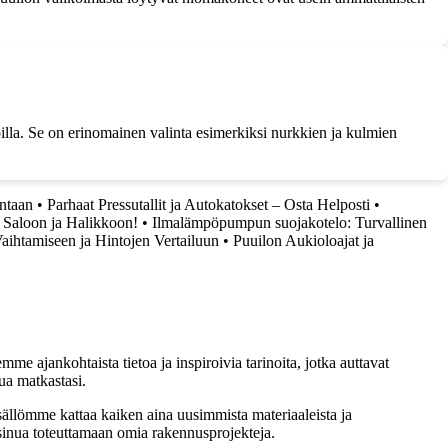
la. Se on erinomainen valinta esimerkiksi nurkkien ja kulmien
intaan
•
Parhaat Pressutallit ja Autokatokset – Osta Helposti
•
 Saloon ja Halikkoon!
•
Ilmalämpöpumpun suojakotelo: Turvallinen
ihtamiseen ja Hintojen Vertailuun
•
Puuilon Aukioloajat ja
me ajankohtaista tietoa ja inspiroivia tarinoita, jotka auttavat
ua matkastasi.
sällömme kattaa kaiken aina uusimmista materiaaleista ja
t sinua toteuttamaan omia rakennusprojekteja.