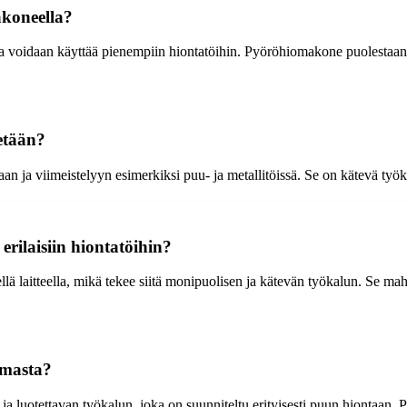
akoneella?
ta voidaan käyttää pienempiin hiontatöihin. Pyöröhiomakone puolestaa
etään?
 ja viimeistelyyn esimerkiksi puu- ja metallitöissä. Se on kätevä työkalu
rilaisiin hiontatöihin?
ä laitteella, mikä tekee siitä monipuolisen ja kätevän työkalun. Se mahdo
imasta?
luotettavan työkalun, joka on suunniteltu erityisesti puun hiontaan. P