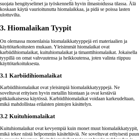
suojata hengityselimet ja työskennellä hyvin ilmastoidussa tilassa. Älä
koskaan käytä vaurioitunutta hiomalaikkaa, ja pidä se poissa lasten
ulottuvilta.
3. Hiomalaikan Tyypit
On olemassa monenlaisia hiomalaikkatyyppejä eri materiaalien ja
käyttötarkoitusten mukaan. Yleisimmät hiomalaikat ovat
karbiidihiomalaikat, kuituhiomalaikat ja timanttihiomalaikat. Jokaisella
tyypillä on omat vahvuutensa ja heikkoutensa, joten valinta riippuu
käyttötarkoituksesta.
3.1 Karbiidihiomalaikat
Karbiidihiomalaikat ovat yleisimpiä hiomalaikkatyyppejä. Ne
soveltuvat erityisen hyvin metallin hiontaan ja ovat kestäviä
pitkäaikaisessa käytössä. Karbiidihiomalaikat voidaan karkeudeltaan,
mikä mahdollistaa erilaisten pintojen käsittelyn.
3.2 Kuituhiomalaikat
Kuituhiomalaikat ovat kevyempiä kuin monet muut hiomalaikkatyypit,
mikä tekee niistä helpommin käsiteltäviä. Ne soveltuvat erityisesti puun