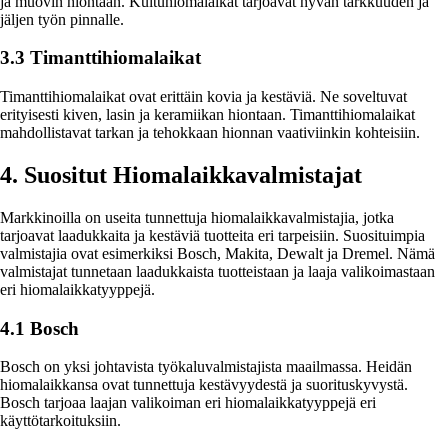
ja muovin hiontaan. Kuituhiomalaikat tarjoavat hyvän tarkkuuden ja
jäljen työn pinnalle.
3.3 Timanttihiomalaikat
Timanttihiomalaikat ovat erittäin kovia ja kestäviä. Ne soveltuvat
erityisesti kiven, lasin ja keramiikan hiontaan. Timanttihiomalaikat
mahdollistavat tarkan ja tehokkaan hionnan vaativiinkin kohteisiin.
4. Suositut Hiomalaikkavalmistajat
Markkinoilla on useita tunnettuja hiomalaikkavalmistajia, jotka
tarjoavat laadukkaita ja kestäviä tuotteita eri tarpeisiin. Suosituimpia
valmistajia ovat esimerkiksi Bosch, Makita, Dewalt ja Dremel. Nämä
valmistajat tunnetaan laadukkaista tuotteistaan ja laaja valikoimastaan
eri hiomalaikkatyyppejä.
4.1 Bosch
Bosch on yksi johtavista työkaluvalmistajista maailmassa. Heidän
hiomalaikkansa ovat tunnettuja kestävyydestä ja suorituskyvystä.
Bosch tarjoaa laajan valikoiman eri hiomalaikkatyyppejä eri
käyttötarkoituksiin.