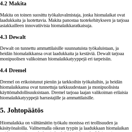
4.2 Makita
Makita on toinen suosittu työkaluvalmistaja, jonka hiomalaikat ovat
laadukkaita ja luotettavia. Makita panostaa tuotekehitykseen ja tarjoaa
asiakkailleen innovatiivisia hiomalaikkaratkaisuja.
4.3 Dewalt
Dewalt on tunnettu ammattilaisille suunnatuista työkaluistaan, ja
heidän hiomalaikkansa ovat laadukkaita ja kestäviä. Dewalt tarjoaa
monipuolisen valikoiman hiomalaikkatyyppejä eri tarpeisiin.
4.4 Dremel
Dremel on erikoistunut pieniin ja tarkkoihin työkaluihin, ja heidän
hiomalaikkansa ovat tunnettuja tarkkuudestaan ja monipuolisista
käyttömahdollisuuksistaan. Dremel tarjoaa laajan valikoiman erilaisia
hiomalaikkatyyppejä harrastajille ja ammattilaisille.
5. Johtopäätös
Hiomalaikka on välttämätön työkalu monissa eri teollisuuden ja
käsityönaloilla. Valitsemalla oikean tyypin ja laadukkaan hiomalaikan