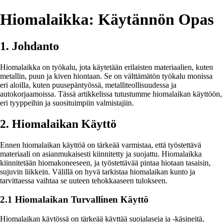
Hiomalaikka: Käytännön Opas
1. Johdanto
Hiomalaikka on työkalu, jota käytetään erilaisten materiaalien, kuten
metallin, puun ja kiven hiontaan. Se on välttämätön työkalu monissa
eri aloilla, kuten puusepäntyössä, metalliteollisuudessa ja
autokorjaamoissa. Tässä artikkelissa tutustumme hiomalaikan käyttöön,
eri tyyppeihin ja suosituimpiin valmistajiin.
2. Hiomalaikan Käyttö
Ennen hiomalaikan käyttöä on tärkeää varmistaa, että työstettävä
materiaali on asianmukaisesti kiinnitetty ja suojattu. Hiomalaikka
kiinnitetään hiomakoneeseen, ja työstettävää pintaa hiotaan tasaisin,
sujuvin liikkein. Välillä on hyvä tarkistaa hiomalaikan kunto ja
tarvittaessa vaihtaa se uuteen tehokkaaseen tulokseen.
2.1 Hiomalaikan Turvallinen Käyttö
Hiomalaikan käytössä on tärkeää käyttää suojalaseja ja -käsineitä,