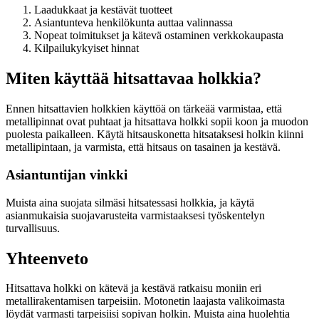
Laadukkaat ja kestävät tuotteet
Asiantunteva henkilökunta auttaa valinnassa
Nopeat toimitukset ja kätevä ostaminen verkkokaupasta
Kilpailukykyiset hinnat
Miten käyttää hitsattavaa holkkia?
Ennen hitsattavien holkkien käyttöä on tärkeää varmistaa, että
metallipinnat ovat puhtaat ja hitsattava holkki sopii koon ja muodon
puolesta paikalleen. Käytä hitsauskonetta hitsataksesi holkin kiinni
metallipintaan, ja varmista, että hitsaus on tasainen ja kestävä.
Asiantuntijan vinkki
Muista aina suojata silmäsi hitsatessasi holkkia, ja käytä
asianmukaisia suojavarusteita varmistaaksesi työskentelyn
turvallisuus.
Yhteenveto
Hitsattava holkki on kätevä ja kestävä ratkaisu moniin eri
metallirakentamisen tarpeisiin. Motonetin laajasta valikoimasta
löydät varmasti tarpeisiisi sopivan holkin. Muista aina huolehtia