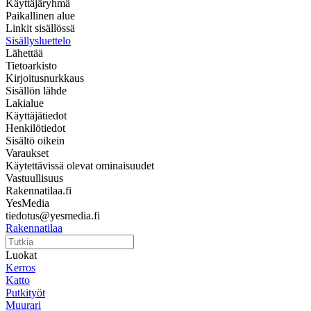
Käyttäjäryhmä
Paikallinen alue
Linkit sisällössä
Sisällysluettelo
Lähettää
Tietoarkisto
Kirjoitusnurkkaus
Sisällön lähde
Lakialue
Käyttäjätiedot
Henkilötiedot
Sisältö oikein
Varaukset
Käytettävissä olevat ominaisuudet
Vastuullisuus
Rakennatilaa.fi
YesMedia
tiedotus@yesmedia.fi
Rakennatilaa
Luokat
Kerros
Katto
Putkityöt
Muurari