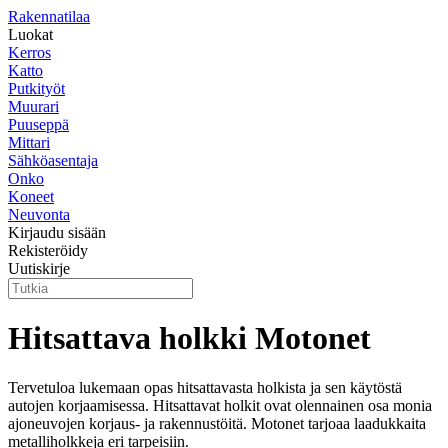
Rakennatilaa
Luokat
Kerros
Katto
Putkityöt
Muurari
Puuseppä
Mittari
Sähköasentaja
Onko
Koneet
Neuvonta
Kirjaudu sisään
Rekisteröidy
Uutiskirje
Hitsattava holkki Motonet
Tervetuloa lukemaan opas hitsattavasta holkista ja sen käytöstä
autojen korjaamisessa. Hitsattavat holkit ovat olennainen osa monia
ajoneuvojen korjaus- ja rakennustöitä. Motonet tarjoaa laadukkaita
metalliholkkeja eri tarpeisiin.