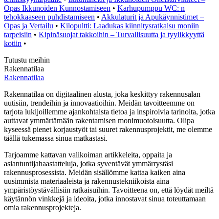
Opas Ikkunoiden Kunnostamiseen
•
Karhupumppu WC: n
tehokkaaseen puhdistamiseen
•
Akkulaturit ja Apukäynnistimet –
Opas ja Vertailu
•
Kilopultti: Laadukas kiinnitysratkaisu moniin
tarpeisiin
•
Kipinäsuojat takkoihin – Turvallisuutta ja tyylikkyyttä
kotiin
•
Tutustu meihin
Rakennatilaa
Rakennatilaa
Rakennatilaa on digitaalinen alusta, joka keskittyy rakennusalan
uutisiin, trendeihin ja innovaatioihin. Meidän tavoitteemme on
tarjota lukijoillemme ajankohtaista tietoa ja inspiroivia tarinoita, jotka
auttavat ymmärtämään rakentamisen monimuotoisuutta. Olipa
kyseessä pienet korjaustyöt tai suuret rakennusprojektit, me olemme
täällä tukemassa sinua matkastasi.
Tarjoamme kattavan valikoiman artikkeleita, oppaita ja
asiantuntijahaastatteluja, jotka syventävät ymmärrystäsi
rakennusprosessista. Meidän sisällömme kattaa kaiken aina
uusimmista materiaaleista ja rakennustekniikoista aina
ympäristöystävällisiin ratkaisuihin. Tavoitteena on, että löydät meiltä
käytännön vinkkejä ja ideoita, jotka innostavat sinua toteuttamaan
omia rakennusprojekteja.