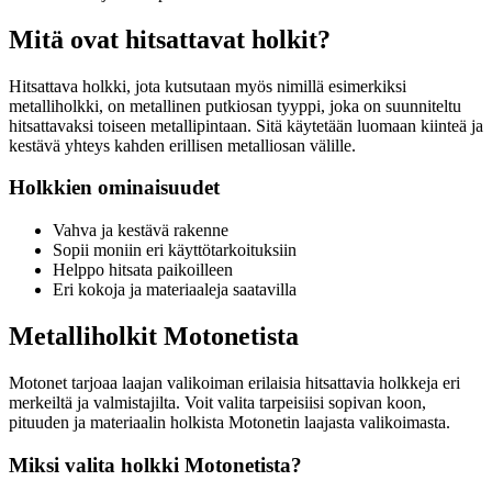
Mitä ovat hitsattavat holkit?
Hitsattava holkki, jota kutsutaan myös nimillä esimerkiksi
metalliholkki, on metallinen putkiosan tyyppi, joka on suunniteltu
hitsattavaksi toiseen metallipintaan. Sitä käytetään luomaan kiinteä ja
kestävä yhteys kahden erillisen metalliosan välille.
Holkkien ominaisuudet
Vahva ja kestävä rakenne
Sopii moniin eri käyttötarkoituksiin
Helppo hitsata paikoilleen
Eri kokoja ja materiaaleja saatavilla
Metalliholkit Motonetista
Motonet tarjoaa laajan valikoiman erilaisia hitsattavia holkkeja eri
merkeiltä ja valmistajilta. Voit valita tarpeisiisi sopivan koon,
pituuden ja materiaalin holkista Motonetin laajasta valikoimasta.
Miksi valita holkki Motonetista?