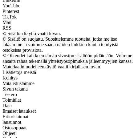
LinkedIn
YouTube
Pinterest
TikTok
Mail
RSS
© Sisällön käyttö vaatii luvan.
© Sisältö on suojattu. Suosittelemme tuotteita, jotka me itse
takaamme ja voimme saada näiden linkkien kautta tehdyistä
ostoksista provisiota.
© Oikeudet kaikkeen tämän sivuston sisältöön pidätetään. Voimme
ansaita rahaa tekemällä yhteistyösopimuksia jälleenmyyjien kanssa.
Materiaalin uudelleenkäyttö vaatii kirjallisen luvan.
Lisätietoja meistä
Kehitys
Mitä edustamme
Sivun takana
Tee ero
Toimitilat
Data
Ilmaiset lataukset
Erikoishinnat
lausunnot
Ostosoppaat
Ohjeet