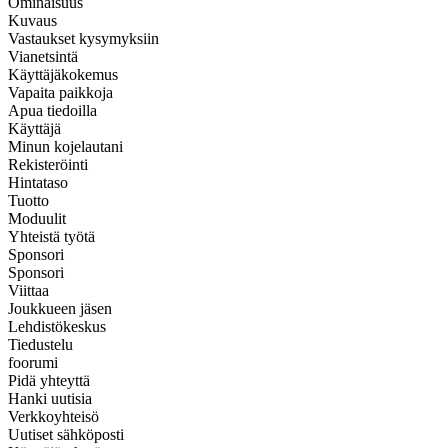
Ominaisuus
Kuvaus
Vastaukset kysymyksiin
Vianetsintä
Käyttäjäkokemus
Vapaita paikkoja
Apua tiedoilla
Käyttäjä
Minun kojelautani
Rekisteröinti
Hintataso
Tuotto
Moduulit
Yhteistä työtä
Sponsori
Sponsori
Viittaa
Joukkueen jäsen
Lehdistökeskus
Tiedustelu
foorumi
Pidä yhteyttä
Hanki uutisia
Verkkoyhteisö
Uutiset sähköposti