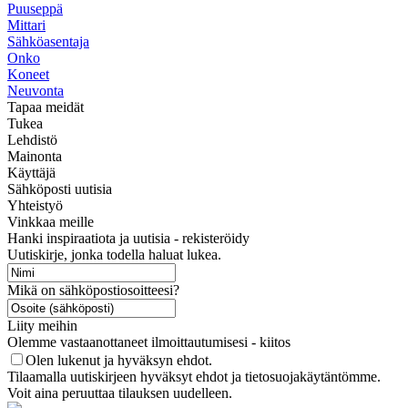
Puuseppä
Mittari
Sähköasentaja
Onko
Koneet
Neuvonta
Tapaa meidät
Tukea
Lehdistö
Mainonta
Käyttäjä
Sähköposti uutisia
Yhteistyö
Vinkkaa meille
Hanki inspiraatiota ja uutisia - rekisteröidy
Uutiskirje, jonka todella haluat lukea.
Mikä on sähköpostiosoitteesi?
Liity meihin
Olemme vastaanottaneet ilmoittautumisesi - kiitos
Olen lukenut ja hyväksyn ehdot.
Tilaamalla uutiskirjeen hyväksyt ehdot ja tietosuojakäytäntömme.
Voit aina peruuttaa tilauksen uudelleen.