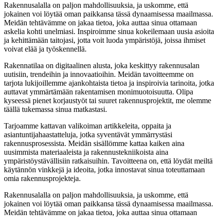
Rakennusalalla on paljon mahdollisuuksia, ja uskomme, että
jokainen voi löytää oman paikkansa tässä dynaamisessa maailmassa.
Meidän tehtävämme on jakaa tietoa, joka auttaa sinua ottamaan
askelia kohti unelmiasi. Inspiroimme sinua kokeilemaan uusia asioita
ja kehittämään taitojasi, jotta voit luoda ympäristöjä, joissa ihmiset
voivat elää ja työskennellä.
Rakennatilaa on digitaalinen alusta, joka keskittyy rakennusalan
uutisiin, trendeihin ja innovaatioihin. Meidän tavoitteemme on
tarjota lukijoillemme ajankohtaista tietoa ja inspiroivia tarinoita, jotka
auttavat ymmärtämään rakentamisen monimuotoisuutta. Olipa
kyseessä pienet korjaustyöt tai suuret rakennusprojektit, me olemme
täällä tukemassa sinua matkastasi.
Tarjoamme kattavan valikoiman artikkeleita, oppaita ja
asiantuntijahaastatteluja, jotka syventävät ymmärrystäsi
rakennusprosessista. Meidän sisällömme kattaa kaiken aina
uusimmista materiaaleista ja rakennustekniikoista aina
ympäristöystävällisiin ratkaisuihin. Tavoitteena on, että löydät meiltä
käytännön vinkkejä ja ideoita, jotka innostavat sinua toteuttamaan
omia rakennusprojekteja.
Rakennusalalla on paljon mahdollisuuksia, ja uskomme, että
jokainen voi löytää oman paikkansa tässä dynaamisessa maailmassa.
Meidän tehtävämme on jakaa tietoa, joka auttaa sinua ottamaan