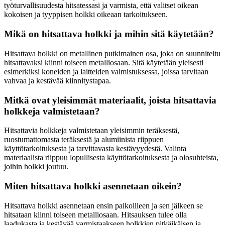
työturvallisuudesta hitsatessasi ja varmista, että valitset oikean
kokoisen ja tyyppisen holkki oikeaan tarkoitukseen.
Mikä on hitsattava holkki ja mihin sitä käytetään?
Hitsattava holkki on metallinen putkimainen osa, joka on suunniteltu
hitsattavaksi kiinni toiseen metalliosaan. Sitä käytetään yleisesti
esimerkiksi koneiden ja laitteiden valmistuksessa, joissa tarvitaan
vahvaa ja kestävää kiinnitystapaa.
Mitkä ovat yleisimmät materiaalit, joista hitsattavia
holkkeja valmistetaan?
Hitsattavia holkkeja valmistetaan yleisimmin teräksestä,
ruostumattomasta teräksestä ja alumiinista riippuen
käyttötarkoituksesta ja tarvittavasta kestävyydestä. Valinta
materiaalista riippuu lopullisesta käyttötarkoituksesta ja olosuhteista,
joihin holkki joutuu.
Miten hitsattava holkki asennetaan oikein?
Hitsattava holkki asennetaan ensin paikoilleen ja sen jälkeen se
hitsataan kiinni toiseen metalliosaan. Hitsauksen tulee olla
laadukasta ja kestävää varmistaakseen holkkien pitkäikäisen ja