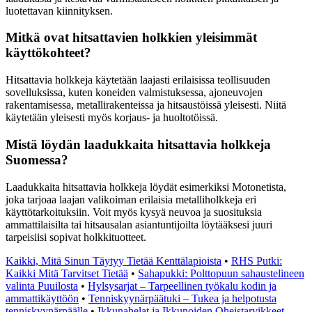
luotettavan kiinnityksen.
Mitkä ovat hitsattavien holkkien yleisimmät
käyttökohteet?
Hitsattavia holkkeja käytetään laajasti erilaisissa teollisuuden
sovelluksissa, kuten koneiden valmistuksessa, ajoneuvojen
rakentamisessa, metallirakenteissa ja hitsaustöissä yleisesti. Niitä
käytetään yleisesti myös korjaus- ja huoltotöissä.
Mistä löydän laadukkaita hitsattavia holkkeja
Suomessa?
Laadukkaita hitsattavia holkkeja löydät esimerkiksi Motonetista,
joka tarjoaa laajan valikoiman erilaisia metalliholkkeja eri
käyttötarkoituksiin. Voit myös kysyä neuvoa ja suosituksia
ammattilaisilta tai hitsausalan asiantuntijoilta löytääksesi juuri
tarpeisiisi sopivat holkkituotteet.
Kaikki, Mitä Sinun Täytyy Tietää Kenttälapioista
•
RHS Putki:
Kaikki Mitä Tarvitset Tietää
•
Sahapukki: Polttopuun sahaustelineen
valinta Puuilosta
•
Hylsysarjat – Tarpeellinen työkalu kodin ja
ammattikäyttöön
•
Tenniskyynärpäätuki – Tukea ja helpotusta
tenniskyynärpäälle
•
Ikkunahelat ja Ikkunoiden Oheistarvikkeet –