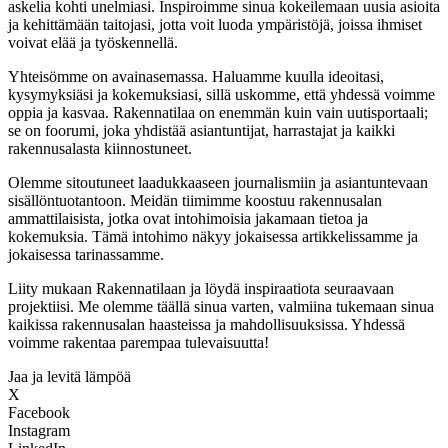
askelia kohti unelmiasi. Inspiroimme sinua kokeilemaan uusia asioita
ja kehittämään taitojasi, jotta voit luoda ympäristöjä, joissa ihmiset
voivat elää ja työskennellä.
Yhteisömme on avainasemassa. Haluamme kuulla ideoitasi,
kysymyksiäsi ja kokemuksiasi, sillä uskomme, että yhdessä voimme
oppia ja kasvaa. Rakennatilaa on enemmän kuin vain uutisportaali;
se on foorumi, joka yhdistää asiantuntijat, harrastajat ja kaikki
rakennusalasta kiinnostuneet.
Olemme sitoutuneet laadukkaaseen journalismiin ja asiantuntevaan
sisällöntuotantoon. Meidän tiimimme koostuu rakennusalan
ammattilaisista, jotka ovat intohimoisia jakamaan tietoa ja
kokemuksia. Tämä intohimo näkyy jokaisessa artikkelissamme ja
jokaisessa tarinassamme.
Liity mukaan Rakennatilaan ja löydä inspiraatiota seuraavaan
projektiisi. Me olemme täällä sinua varten, valmiina tukemaan sinua
kaikissa rakennusalan haasteissa ja mahdollisuuksissa. Yhdessä
voimme rakentaa parempaa tulevaisuutta!
Jaa ja levitä lämpöä
X
Facebook
Instagram