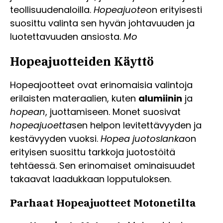
teollisuudenaloilla.
Hopeajuote
on erityisesti
suosittu valinta sen hyvän johtavuuden ja
luotettavuuden ansiosta.
Mo
Hopeajuotteiden Käyttö
Hopeajootteet ovat erinomaisia valintoja
erilaisten materaalien, kuten
alumiinin
ja
hopean
, juottamiseen. Monet suosivat
hopeajuoetta
sen helpon levitettävyyden ja
kestävyyden vuoksi.
Hopea juotoslanka
on
erityisen suosittu tarkkoja juotostöitä
tehtäessä. Sen erinomaiset ominaisuudet
takaavat laadukkaan lopputuloksen.
Parhaat Hopeajuotteet Motonetilta