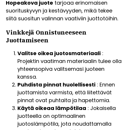
Hopeakova juote
tarjoaa erinomaisen
suorituskyvyn ja kestävyyden, mikä tekee
siitä suositun valinnan vaativiin juottotöihin.
Vinkkejä Onnistuneeseen
Juottamiseen
Valitse oikea juotosmateriaali
:
Projektin vaatiman materiaalin tulee olla
yhteensopiva valitsemasi juoteen
kanssa.
Puhdista pinnat huolellisesti
: Ennen
juottamista varmista, että liitettävät
pinnat ovat puhtaita ja hapettomia.
Käytä oikeaa lämpötilaa
: Jokaisella
juotteella on optimaalinen
juotoslämpötila, jota noudattamalla