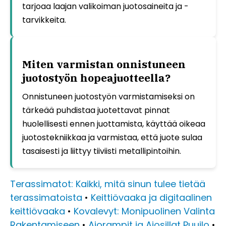
tarjoaa laajan valikoiman juotosaineita ja -
tarvikkeita.
Miten varmistan onnistuneen
juotostyön hopeajuotteella?
Onnistuneen juotostyön varmistamiseksi on
tärkeää puhdistaa juotettavat pinnat
huolellisesti ennen juottamista, käyttää oikeaa
juotostekniikkaa ja varmistaa, että juote sulaa
tasaisesti ja liittyy tiiviisti metallipintoihin.
Terassimatot: Kaikki, mitä sinun tulee tietää
terassimatoista
•
Keittiövaaka ja digitaalinen
keittiövaaka
•
Kovalevyt: Monipuolinen Valinta
Rakentamiseen
•
Ajorampit ja Ajosillat Puuilo
•