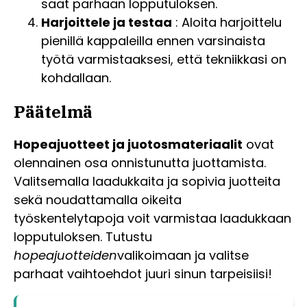
saat parhaan lopputuloksen.
Harjoittele ja testaa
: Aloita harjoittelu
pienillä kappaleilla ennen varsinaista
työtä varmistaaksesi, että tekniikkasi on
kohdallaan.
Päätelmä
Hopeajuotteet ja juotosmateriaalit
ovat
olennainen osa onnistunutta juottamista.
Valitsemalla laadukkaita ja sopivia juotteita
sekä noudattamalla oikeita
työskentelytapoja voit varmistaa laadukkaan
lopputuloksen. Tutustu
hopeajuotteiden
valikoimaan ja valitse
parhaat vaihtoehdot juuri sinun tarpeisiisi!