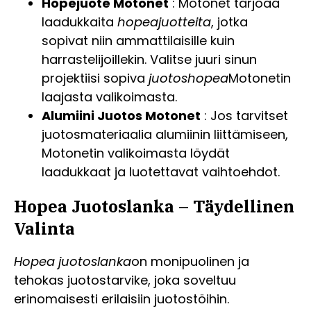
Hopejuote Motonet
: Motonet tarjoaa
laadukkaita
hopeajuotteita
, jotka
sopivat niin ammattilaisille kuin
harrastelijoillekin. Valitse juuri sinun
projektiisi sopiva
juotoshopea
Motonetin
laajasta valikoimasta.
Alumiini Juotos Motonet
: Jos tarvitset
juotosmateriaalia alumiinin liittämiseen,
Motonetin valikoimasta löydät
laadukkaat ja luotettavat vaihtoehdot.
Hopea Juotoslanka – Täydellinen
Valinta
Hopea juotoslanka
on monipuolinen ja
tehokas juotostarvike, joka soveltuu
erinomaisesti erilaisiin juotostöihin.