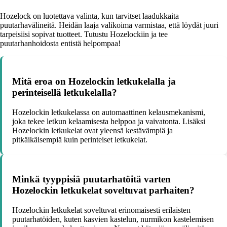
Hozelock on luotettava valinta, kun tarvitset laadukkaita
puutarhavälineitä. Heidän laaja valikoima varmistaa, että löydät juuri
tarpeisiisi sopivat tuotteet. Tutustu Hozelockiin ja tee
puutarhanhoidosta entistä helpompaa!
Mitä eroa on Hozelockin letkukelalla ja
perinteisellä letkukelalla?
Hozelockin letkukelassa on automaattinen kelausmekanismi,
joka tekee letkun kelaamisesta helppoa ja vaivatonta. Lisäksi
Hozelockin letkukelat ovat yleensä kestävämpiä ja
pitkäikäisempiä kuin perinteiset letkukelat.
Minkä tyyppisiä puutarhatöitä varten
Hozelockin letkukelat soveltuvat parhaiten?
Hozelockin letkukelat soveltuvat erinomaisesti erilaisten
puutarhatöiden, kuten kasvien kastelun, nurmikon kastelemisen