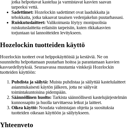
jotka helpottavat kastelua ja varmistavat kasvien saavan
tarpeeksi vettä.
Sadettimet:
Hozelockin sadettimet ovat laadukkaita ja
tehokkaita, jotka takaavat tasaisen vedenjakelun puutarhassasi.
Ruiskutuslaitteet:
Valikoimasta löytyy monipuolisia
ruiskutuslaitteita erilaisiin tarpeisiin, kuten rikkakasvien
torjuntaan tai lannoitteiden levitykseen.
Hozelockin tuotteiden käyttö
Hozelockin tuotteet ovat helppokäyttöisiä ja kestäviä. Ne on
suunniteltu helpottamaan puutarhan hoitoa ja parantamaan kasvien
kasvuedellytyksiä. Seuraavassa muutamia vinkkejä Hozelockin
tuotteiden käyttöön:
Puhdista ja säilytä:
Muista puhdistaa ja säilyttää kastelulaitteet
asianmukaisesti käytön jälkeen, jotta ne säilyvät
toimintakuntoisina pidempään.
Säännöllinen huolto:
Tarkista säännöllisesti kastelujärjestelmän
kunnossapito ja huolla tarvittaessa letkut ja laitteet.
Oikea käyttö:
Noudata valmistajan ohjeita ja suosituksia
tuotteiden oikeaan käyttöön ja säilytykseen.
Yhteenveto