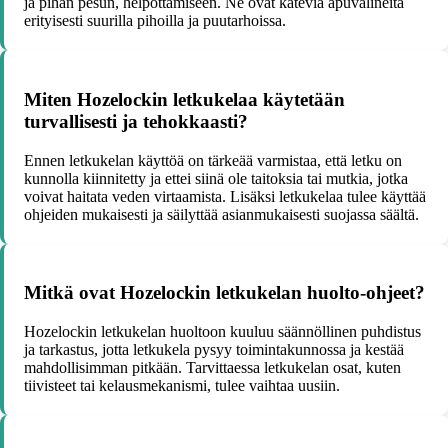
ja pihan pesun, helpottamiseen. Ne ovat käteviä apuvälineitä
erityisesti suurilla pihoilla ja puutarhoissa.
Miten Hozelockin letkukelaa käytetään
turvallisesti ja tehokkaasti?
Ennen letkukelan käyttöä on tärkeää varmistaa, että letku on
kunnolla kiinnitetty ja ettei siinä ole taitoksia tai mutkia, jotka
voivat haitata veden virtaamista. Lisäksi letkukelaa tulee käyttää
ohjeiden mukaisesti ja säilyttää asianmukaisesti suojassa säältä.
Mitkä ovat Hozelockin letkukelan huolto-ohjeet?
Hozelockin letkukelan huoltoon kuuluu säännöllinen puhdistus
ja tarkastus, jotta letkukela pysyy toimintakunnossa ja kestää
mahdollisimman pitkään. Tarvittaessa letkukelan osat, kuten
tiivisteet tai kelausmekanismi, tulee vaihtaa uusiin.