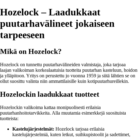
Hozelock – Laadukkaat
puutarhavälineet jokaiseen
tarpeeseen
Mikä on Hozelock?
Hozelock on tunnettu puutarhavälineiden valmistaja, joka tarjoaa
laajan valikoiman korkealaatuisia tuotteita puutarhan kasteluun, hoidon
ja ylläpitoon. Yritys on perustettu jo vuonna 1959 ja siitä lähtien se on
ollut suosittu valinta niin ammattilaisille kuin kotipuutarhureillekin.
Hozelockin laadukkaat tuotteet
Hozelockin valikoima kattaa monipuolisesti erilaisia
puutarhanhoitotarvikkeita. Alla muutamia esimerkkejä suosituista
tuotteista:
Kastelujärjestelmät:
Hozelock tarjoaa erilaisia
kastelujärjestelmiä, kuten letkut, suihkupistoolit ja sadettimet,