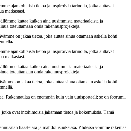
me ajankohtaista tietoa ja inspiroivia tarinoita, jotka auttavat
ua matkastasi.
sällömme kattaa kaiken aina uusimmista materiaaleista ja
t sinua toteuttamaan omia rakennusprojekteja.
ämme on jakaa tietoa, joka auttaa sinua ottamaan askelia kohti
ennellä.
me ajankohtaista tietoa ja inspiroivia tarinoita, jotka auttavat
ua matkastasi.
sällömme kattaa kaiken aina uusimmista materiaaleista ja
t sinua toteuttamaan omia rakennusprojekteja.
ämme on jakaa tietoa, joka auttaa sinua ottamaan askelia kohti
ennellä.
a. Rakennatilaa on enemmän kuin vain uutisportaali; se on foorumi,
, jotka ovat intohimoisia jakamaan tietoa ja kokemuksia. Tämä
akennusalan haasteissa ja mahdollisuuksissa. Yhdessä voimme rakentaa