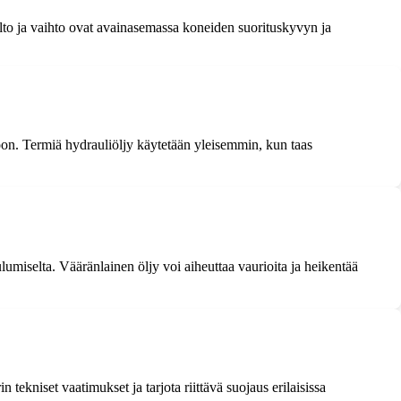
olto ja vaihto ovat avainasemassa koneiden suorituskyvyn ja
rtoon. Termiä hydrauliöljy käytetään yleisemmin, kun taas
ulumiselta. Vääränlainen öljy voi aiheuttaa vaurioita ja heikentää
 tekniset vaatimukset ja tarjota riittävä suojaus erilaisissa