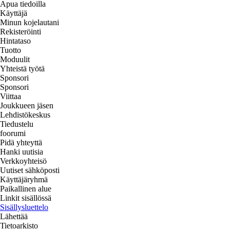
Apua tiedoilla
Käyttäjä
Minun kojelautani
Rekisteröinti
Hintataso
Tuotto
Moduulit
Yhteistä työtä
Sponsori
Sponsori
Viittaa
Joukkueen jäsen
Lehdistökeskus
Tiedustelu
foorumi
Pidä yhteyttä
Hanki uutisia
Verkkoyhteisö
Uutiset sähköposti
Käyttäjäryhmä
Paikallinen alue
Linkit sisällössä
Sisällysluettelo
Lähettää
Tietoarkisto