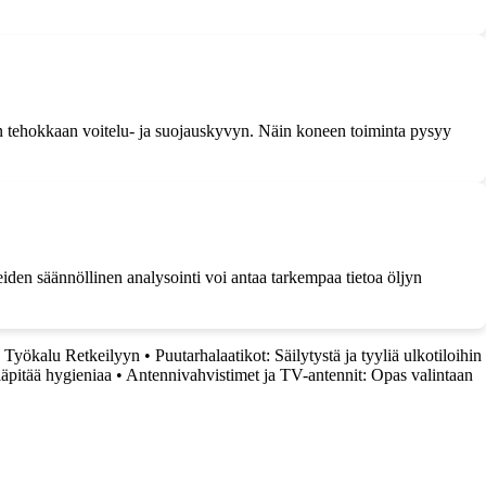
jyn tehokkaan voitelu- ja suojauskyvyn. Näin koneen toiminta pysyy
eiden säännöllinen analysointi voi antaa tarkempaa tietoa öljyn
ä Työkalu Retkeilyyn
•
Puutarhalaatikot: Säilytystä ja tyyliä ulkotiloihin
läpitää hygieniaa
•
Antennivahvistimet ja TV-antennit: Opas valintaan