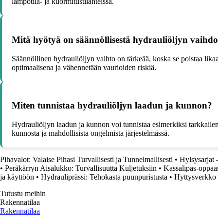
lämpötila- ja kuormitustilanteissa.
Mitä hyötyä on säännöllisestä hydrauliöljyn vaihdo
Säännöllinen hydrauliöljyn vaihto on tärkeää, koska se poistaa lika
optimaalisena ja vähennetään vaurioiden riskiä.
Miten tunnistaa hydrauliöljyn laadun ja kunnon?
Hydrauliöljyn laadun ja kunnon voi tunnistaa esimerkiksi tarkkailema
kunnosta ja mahdollisista ongelmista järjestelmässä.
Pihavalot: Valaise Pihasi Turvallisesti ja Tunnelmallisesti
•
Hylsysarjat 
•
Peräkärryn Aisalukko: Turvallisuutta Kuljetuksiin
•
Kassalipas-oppaasi
ja käyttöön
•
Hydrauliprässi: Tehokasta puunpuristusta
•
Hyttysverkko
Tutustu meihin
Rakennatilaa
Rakennatilaa