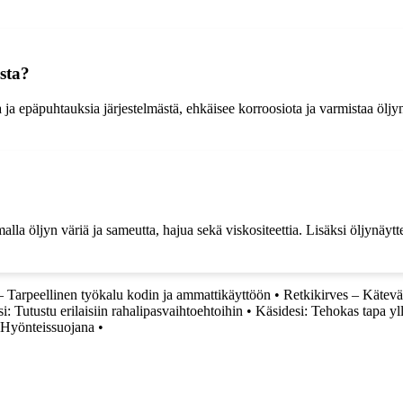
sta?
a ja epäpuhtauksia järjestelmästä, ehkäisee korroosiota ja varmistaa öl
lla öljyn väriä ja sameutta, hajua sekä viskositeettia. Lisäksi öljynäytt
– Tarpeellinen työkalu kodin ja ammattikäyttöön
•
Retkikirves – Kätev
: Tutustu erilaisiin rahalipasvaihtoehtoihin
•
Käsidesi: Tehokas tapa yl
 Hyönteissuojana
•