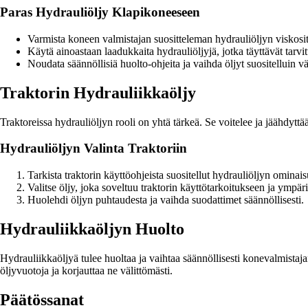
Paras Hydrauliöljy Klapikoneeseen
Varmista koneen valmistajan suositteleman hydrauliöljyn viskosit
Käytä ainoastaan laadukkaita hydrauliöljyjä, jotka täyttävät tarvit
Noudata säännöllisiä huolto-ohjeita ja vaihda öljyt suositelluin vä
Traktorin Hydrauliikkaöljy
Traktoreissa hydrauliöljyn rooli on yhtä tärkeä. Se voitelee ja jäähdyttä
Hydrauliöljyn Valinta Traktoriin
Tarkista traktorin käyttöohjeista suositellut hydrauliöljyn ominais
Valitse öljy, joka soveltuu traktorin käyttötarkoitukseen ja ympäri
Huolehdi öljyn puhtaudesta ja vaihda suodattimet säännöllisesti.
Hydrauliikkaöljyn Huolto
Hydrauliikkaöljyä tulee huoltaa ja vaihtaa säännöllisesti konevalmistaja
öljyvuotoja ja korjauttaa ne välittömästi.
Päätössanat