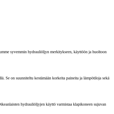
eudumme syvemmin hydrauliöljyn merkitykseen, käyttöön ja huoltoon
illä. Se on suunniteltu kestämään korkeita paineita ja lämpötiloja sekä
 Oikeanlaisten hydrauliöljyjen käyttö varmistaa klapikoneen sujuvan