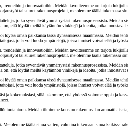
, trendeihin ja innovaatioihin. Meidän tavoitteemme on tarjota lukijoillem
jaustyöt tai suuret rakennusprojektit, me olemme täällä tukemassa sin
tatteluja, jotka syventävät ymmärrystäsi rakennusprosessista. Meidän si
na on, että löydät meiltä käytännön vinkkejä ja ideoita, jotka innostava
oi löytää oman paikkansa tässä dynaamisessa maailmassa. Meidän tehtäv
tojasi, jotta voit luoda ympäristöjä, joissa ihmiset voivat elää ja työsk
, trendeihin ja innovaatioihin. Meidän tavoitteemme on tarjota lukijoillem
jaustyöt tai suuret rakennusprojektit, me olemme täällä tukemassa sin
tatteluja, jotka syventävät ymmärrystäsi rakennusprosessista. Meidän si
na on, että löydät meiltä käytännön vinkkejä ja ideoita, jotka innostava
oi löytää oman paikkansa tässä dynaamisessa maailmassa. Meidän tehtäv
tojasi, jotta voit luoda ympäristöjä, joissa ihmiset voivat elää ja työsk
i ja kokemuksiasi, sillä uskomme, että yhdessä voimme oppia ja kasva
uneet.
ällöntuotantoon. Meidän tiimimme koostuu rakennusalan ammattilaisista
isi. Me olemme täällä sinua varten, valmiina tukemaan sinua kaikissa r