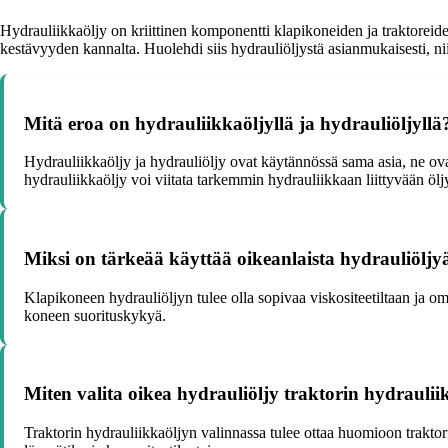
Hydrauliikkaöljy on kriittinen komponentti klapikoneiden ja traktoreid
kestävyyden kannalta. Huolehdi siis hydrauliöljystä asianmukaisesti, ni
Mitä eroa on hydrauliikkaöljyllä ja hydrauliöljyllä
Hydrauliikkaöljy ja hydrauliöljy ovat käytännössä sama asia, ne ovat
hydrauliikkaöljy voi viitata tarkemmin hydrauliikkaan liittyvään ölj
Miksi on tärkeää käyttää oikeanlaista hydrauliöljy
Klapikoneen hydrauliöljyn tulee olla sopivaa viskositeetiltaan ja omi
koneen suorituskykyä.
Miten valita oikea hydrauliöljy traktorin hydrauli
Traktorin hydrauliikkaöljyn valinnassa tulee ottaa huomioon traktorin 