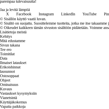
parempaa tulevaisuutta!
Jaa ja levitä lämpöä
X
Facebook
Instagram
LinkedIn
YouTube
Pin
© Sisällön käyttö vaatii luvan.
© Sisältö on suojattu. Suosittelemme tuotteita, jotka me itse takaamme 
© Oikeudet kaikkeen tämän sivuston sisältöön pidätetään. Voimme ansait
Lisätietoja meistä
Kehitys
Mitä edustamme
Sivun takana
Tee ero
Toimitilat
Data
Ilmaiset lataukset
Erikoishinnat
lausunnot
Ostosoppaat
Ohjeet
Ominaisuus
Kuvaus
Vastaukset kysymyksiin
Vianetsintä
Käyttäjäkokemus
Vapaita paikkoja