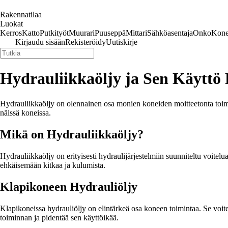
Rakennatilaa
Luokat
Kerros
Katto
Putkityöt
Muurari
Puuseppä
Mittari
Sähköasentaja
Onko
Kone
Kirjaudu sisään
Rekisteröidy
Uutiskirje
Hydrauliikkaöljy ja Sen Käyttö 
Hydrauliikkaöljy on olennainen osa monien koneiden moitteetonta toim
näissä koneissa.
Mikä on Hydrauliikkaöljy?
Hydrauliikkaöljy on erityisesti hydraulijärjestelmiin suunniteltu voitelu
ehkäisemään kitkaa ja kulumista.
Klapikoneen Hydrauliöljy
Klapikoneissa hydrauliöljy on elintärkeä osa koneen toimintaa. Se voite
toiminnan ja pidentää sen käyttöikää.