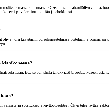
en moitteettomassa toiminnassa. Oikeanlaisen hydrauliöljyn valinta, hu
in koneesi palvelee sinua pitkään ja tehokkaasti.
?
 öljyjä, joita käytetään hydraulijärjestelmissä voiteluun ja voiman sii
yyn.
ä klapikoneessa?
naisuuksiltaan, jotta se voi toimia tehokkaasti ja suojata koneen osia k
ikkaan?
valmistajan suositukset ja käyttöolosuhteet. Öljyn tulee täyttää traktorin