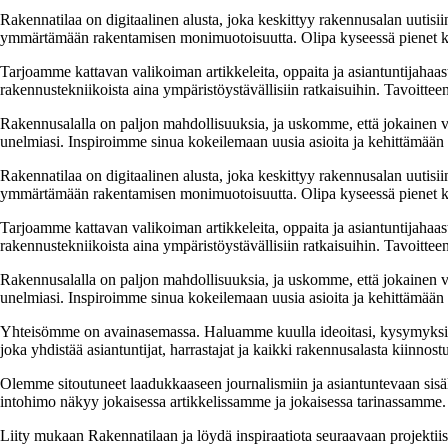
Rakennatilaa on digitaalinen alusta, joka keskittyy rakennusalan uutisiin
ymmärtämään rakentamisen monimuotoisuutta. Olipa kyseessä pienet kor
Tarjoamme kattavan valikoiman artikkeleita, oppaita ja asiantuntijahaas
rakennustekniikoista aina ympäristöystävällisiin ratkaisuihin. Tavoittee
Rakennusalalla on paljon mahdollisuuksia, ja uskomme, että jokainen v
unelmiasi. Inspiroimme sinua kokeilemaan uusia asioita ja kehittämään tai
Rakennatilaa on digitaalinen alusta, joka keskittyy rakennusalan uutisiin
ymmärtämään rakentamisen monimuotoisuutta. Olipa kyseessä pienet kor
Tarjoamme kattavan valikoiman artikkeleita, oppaita ja asiantuntijahaas
rakennustekniikoista aina ympäristöystävällisiin ratkaisuihin. Tavoittee
Rakennusalalla on paljon mahdollisuuksia, ja uskomme, että jokainen v
unelmiasi. Inspiroimme sinua kokeilemaan uusia asioita ja kehittämään tai
Yhteisömme on avainasemassa. Haluamme kuulla ideoitasi, kysymyksiäs
joka yhdistää asiantuntijat, harrastajat ja kaikki rakennusalasta kiinnost
Olemme sitoutuneet laadukkaaseen journalismiin ja asiantuntevaan sis
intohimo näkyy jokaisessa artikkelissamme ja jokaisessa tarinassamme.
Liity mukaan Rakennatilaan ja löydä inspiraatiota seuraavaan projekti