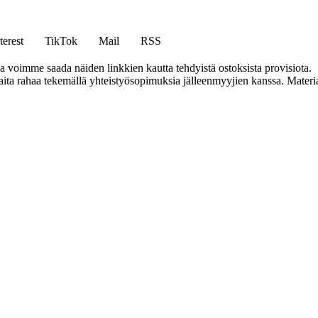
terest
TikTok
Mail
RSS
ja voimme saada näiden linkkien kautta tehdyistä ostoksista provisiota.
a rahaa tekemällä yhteistyösopimuksia jälleenmyyjien kanssa. Materiaal