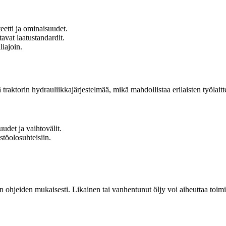
eetti ja ominaisuudet.
tavat laatustandardit.
liajoin.
ä traktorin hydrauliikkajärjestelmää, mikä mahdollistaa erilaisten työlait
uudet ja vaihtovälit.
stöolosuhteisiin.
n ohjeiden mukaisesti. Likainen tai vanhentunut öljy voi aiheuttaa toimi