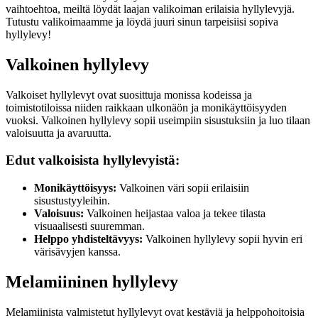
vaihtoehtoa, meiltä löydät laajan valikoiman erilaisia hyllylevyjä.
Tutustu valikoimaamme ja löydä juuri sinun tarpeisiisi sopiva
hyllylevy!
Valkoinen hyllylevy
Valkoiset hyllylevyt ovat suosittuja monissa kodeissa ja
toimistotiloissa niiden raikkaan ulkonäön ja monikäyttöisyyden
vuoksi. Valkoinen hyllylevy sopii useimpiin sisustuksiin ja luo tilaan
valoisuutta ja avaruutta.
Edut valkoisista hyllylevyistä:
Monikäyttöisyys:
Valkoinen väri sopii erilaisiin
sisustustyyleihin.
Valoisuus:
Valkoinen heijastaa valoa ja tekee tilasta
visuaalisesti suuremman.
Helppo yhdisteltävyys:
Valkoinen hyllylevy sopii hyvin eri
värisävyjen kanssa.
Melamiininen hyllylevy
Melamiinista valmistetut hyllylevyt ovat kestäviä ja helppohoitoisia