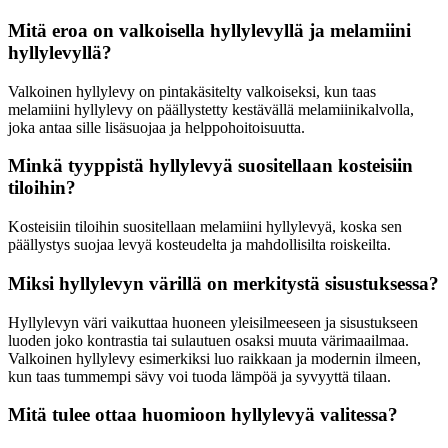
Mitä eroa on valkoisella hyllylevyllä ja melamiini
hyllylevyllä?
Valkoinen hyllylevy on pintakäsitelty valkoiseksi, kun taas
melamiini hyllylevy on päällystetty kestävällä melamiinikalvolla,
joka antaa sille lisäsuojaa ja helppohoitoisuutta.
Minkä tyyppistä hyllylevyä suositellaan kosteisiin
tiloihin?
Kosteisiin tiloihin suositellaan melamiini hyllylevyä, koska sen
päällystys suojaa levyä kosteudelta ja mahdollisilta roiskeilta.
Miksi hyllylevyn värillä on merkitystä sisustuksessa?
Hyllylevyn väri vaikuttaa huoneen yleisilmeeseen ja sisustukseen
luoden joko kontrastia tai sulautuen osaksi muuta värimaailmaa.
Valkoinen hyllylevy esimerkiksi luo raikkaan ja modernin ilmeen,
kun taas tummempi sävy voi tuoda lämpöä ja syvyyttä tilaan.
Mitä tulee ottaa huomioon hyllylevyä valitessa?