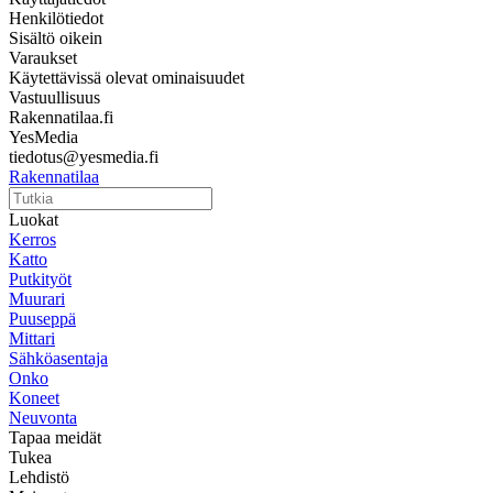
Henkilötiedot
Sisältö oikein
Varaukset
Käytettävissä olevat ominaisuudet
Vastuullisuus
Rakennatilaa.fi
YesMedia
tiedotus@yesmedia.fi
Rakennatilaa
Luokat
Kerros
Katto
Putkityöt
Muurari
Puuseppä
Mittari
Sähköasentaja
Onko
Koneet
Neuvonta
Tapaa meidät
Tukea
Lehdistö