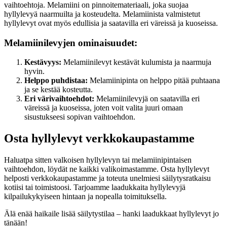
vaihtoehtoja. Melamiini on pinnoitemateriaali, joka suojaa
hyllylevyä naarmuilta ja kosteudelta. Melamiinista valmistetut
hyllylevyt ovat myös edullisia ja saatavilla eri väreissä ja kuoseissa.
Melamiinilevyjen ominaisuudet:
Kestävyys:
Melamiinilevyt kestävät kulumista ja naarmuja
hyvin.
Helppo puhdistaa:
Melamiinipinta on helppo pitää puhtaana
ja se kestää kosteutta.
Eri värivaihtoehdot:
Melamiinilevyjä on saatavilla eri
väreissä ja kuoseissa, joten voit valita juuri omaan
sisustukseesi sopivan vaihtoehdon.
Osta hyllylevyt verkkokaupastamme
Haluatpa sitten valkoisen hyllylevyn tai melamiinipintaisen
vaihtoehdon, löydät ne kaikki valikoimastamme. Osta hyllylevyt
helposti verkkokaupastamme ja toteuta unelmiesi säilytysratkaisu
kotiisi tai toimistoosi. Tarjoamme laadukkaita hyllylevyjä
kilpailukykyiseen hintaan ja nopealla toimituksella.
Älä enää haikaile lisää säilytystilaa – hanki laadukkaat hyllylevyt jo
tänään!