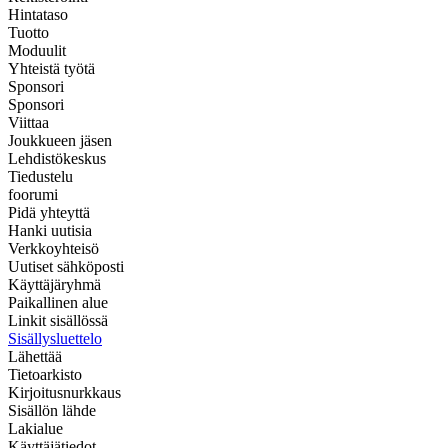
Hintataso
Tuotto
Moduulit
Yhteistä työtä
Sponsori
Sponsori
Viittaa
Joukkueen jäsen
Lehdistökeskus
Tiedustelu
foorumi
Pidä yhteyttä
Hanki uutisia
Verkkoyhteisö
Uutiset sähköposti
Käyttäjäryhmä
Paikallinen alue
Linkit sisällössä
Sisällysluettelo
Lähettää
Tietoarkisto
Kirjoitusnurkkaus
Sisällön lähde
Lakialue
Käyttäjätiedot