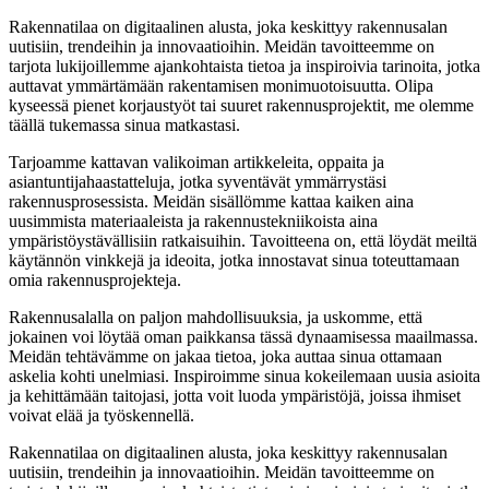
Rakennatilaa on digitaalinen alusta, joka keskittyy rakennusalan
uutisiin, trendeihin ja innovaatioihin. Meidän tavoitteemme on
tarjota lukijoillemme ajankohtaista tietoa ja inspiroivia tarinoita, jotka
auttavat ymmärtämään rakentamisen monimuotoisuutta. Olipa
kyseessä pienet korjaustyöt tai suuret rakennusprojektit, me olemme
täällä tukemassa sinua matkastasi.
Tarjoamme kattavan valikoiman artikkeleita, oppaita ja
asiantuntijahaastatteluja, jotka syventävät ymmärrystäsi
rakennusprosessista. Meidän sisällömme kattaa kaiken aina
uusimmista materiaaleista ja rakennustekniikoista aina
ympäristöystävällisiin ratkaisuihin. Tavoitteena on, että löydät meiltä
käytännön vinkkejä ja ideoita, jotka innostavat sinua toteuttamaan
omia rakennusprojekteja.
Rakennusalalla on paljon mahdollisuuksia, ja uskomme, että
jokainen voi löytää oman paikkansa tässä dynaamisessa maailmassa.
Meidän tehtävämme on jakaa tietoa, joka auttaa sinua ottamaan
askelia kohti unelmiasi. Inspiroimme sinua kokeilemaan uusia asioita
ja kehittämään taitojasi, jotta voit luoda ympäristöjä, joissa ihmiset
voivat elää ja työskennellä.
Rakennatilaa on digitaalinen alusta, joka keskittyy rakennusalan
uutisiin, trendeihin ja innovaatioihin. Meidän tavoitteemme on