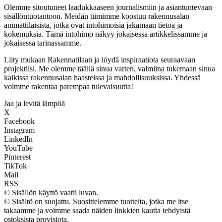
Olemme sitoutuneet laadukkaaseen journalismiin ja asiantuntevaan
sisällöntuotantoon. Meidän tiimimme koostuu rakennusalan
ammattilaisista, jotka ovat intohimoisia jakamaan tietoa ja
kokemuksia. Tämä intohimo näkyy jokaisessa artikkelissamme ja
jokaisessa tarinassamme.
Liity mukaan Rakennatilaan ja löydä inspiraatiota seuraavaan
projektiisi. Me olemme täällä sinua varten, valmiina tukemaan sinua
kaikissa rakennusalan haasteissa ja mahdollisuuksissa. Yhdessä
voimme rakentaa parempaa tulevaisuutta!
Jaa ja levitä lämpöä
X
Facebook
Instagram
LinkedIn
YouTube
Pinterest
TikTok
Mail
RSS
© Sisällön käyttö vaatii luvan.
© Sisältö on suojattu. Suosittelemme tuotteita, jotka me itse
takaamme ja voimme saada näiden linkkien kautta tehdyistä
ostoksista provisiota.