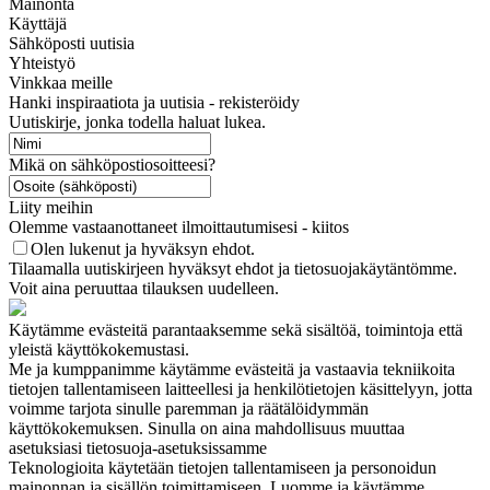
Mainonta
Käyttäjä
Sähköposti uutisia
Yhteistyö
Vinkkaa meille
Hanki inspiraatiota ja uutisia - rekisteröidy
Uutiskirje, jonka todella haluat lukea.
Mikä on sähköpostiosoitteesi?
Liity meihin
Olemme vastaanottaneet ilmoittautumisesi - kiitos
Olen lukenut ja hyväksyn ehdot.
Tilaamalla uutiskirjeen hyväksyt ehdot ja tietosuojakäytäntömme.
Voit aina peruuttaa tilauksen uudelleen.
Käytämme evästeitä parantaaksemme sekä sisältöä, toimintoja että
yleistä käyttökokemustasi.
Me ja kumppanimme käytämme evästeitä ja vastaavia tekniikoita
tietojen tallentamiseen laitteellesi ja henkilötietojen käsittelyyn, jotta
voimme tarjota sinulle paremman ja räätälöidymmän
käyttökokemuksen. Sinulla on aina mahdollisuus muuttaa
asetuksiasi tietosuoja-asetuksissamme
Teknologioita käytetään tietojen tallentamiseen ja personoidun
mainonnan ja sisällön toimittamiseen. Luomme ja käytämme