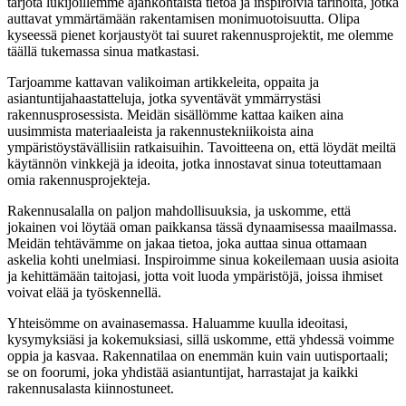
tarjota lukijoillemme ajankohtaista tietoa ja inspiroivia tarinoita, jotka
auttavat ymmärtämään rakentamisen monimuotoisuutta. Olipa
kyseessä pienet korjaustyöt tai suuret rakennusprojektit, me olemme
täällä tukemassa sinua matkastasi.
Tarjoamme kattavan valikoiman artikkeleita, oppaita ja
asiantuntijahaastatteluja, jotka syventävät ymmärrystäsi
rakennusprosessista. Meidän sisällömme kattaa kaiken aina
uusimmista materiaaleista ja rakennustekniikoista aina
ympäristöystävällisiin ratkaisuihin. Tavoitteena on, että löydät meiltä
käytännön vinkkejä ja ideoita, jotka innostavat sinua toteuttamaan
omia rakennusprojekteja.
Rakennusalalla on paljon mahdollisuuksia, ja uskomme, että
jokainen voi löytää oman paikkansa tässä dynaamisessa maailmassa.
Meidän tehtävämme on jakaa tietoa, joka auttaa sinua ottamaan
askelia kohti unelmiasi. Inspiroimme sinua kokeilemaan uusia asioita
ja kehittämään taitojasi, jotta voit luoda ympäristöjä, joissa ihmiset
voivat elää ja työskennellä.
Yhteisömme on avainasemassa. Haluamme kuulla ideoitasi,
kysymyksiäsi ja kokemuksiasi, sillä uskomme, että yhdessä voimme
oppia ja kasvaa. Rakennatilaa on enemmän kuin vain uutisportaali;
se on foorumi, joka yhdistää asiantuntijat, harrastajat ja kaikki
rakennusalasta kiinnostuneet.