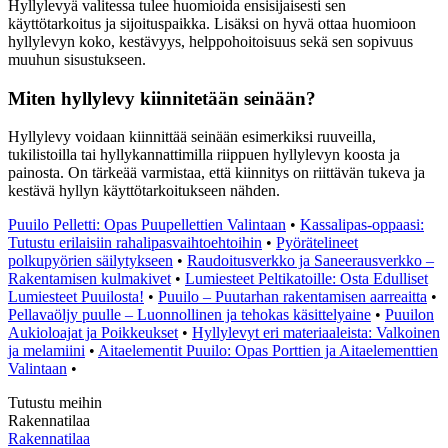
Hyllylevyä valitessa tulee huomioida ensisijaisesti sen
käyttötarkoitus ja sijoituspaikka. Lisäksi on hyvä ottaa huomioon
hyllylevyn koko, kestävyys, helppohoitoisuus sekä sen sopivuus
muuhun sisustukseen.
Miten hyllylevy kiinnitetään seinään?
Hyllylevy voidaan kiinnittää seinään esimerkiksi ruuveilla,
tukilistoilla tai hyllykannattimilla riippuen hyllylevyn koosta ja
painosta. On tärkeää varmistaa, että kiinnitys on riittävän tukeva ja
kestävä hyllyn käyttötarkoitukseen nähden.
Puuilo Pelletti: Opas Puupellettien Valintaan
•
Kassalipas-oppaasi:
Tutustu erilaisiin rahalipasvaihtoehtoihin
•
Pyörätelineet
polkupyörien säilytykseen
•
Raudoitusverkko ja Saneerausverkko –
Rakentamisen kulmakivet
•
Lumiesteet Peltikatoille: Osta Edulliset
Lumiesteet Puuilosta!
•
Puuilo – Puutarhan rakentamisen aarreaitta
•
Pellavaöljy puulle – Luonnollinen ja tehokas käsittelyaine
•
Puuilon
Aukioloajat ja Poikkeukset
•
Hyllylevyt eri materiaaleista: Valkoinen
ja melamiini
•
Aitaelementit Puuilo: Opas Porttien ja Aitaelementtien
Valintaan
•
Tutustu meihin
Rakennatilaa
Rakennatilaa