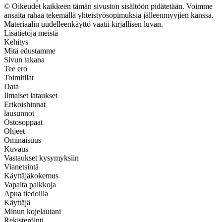
© Oikeudet kaikkeen tämän sivuston sisältöön pidätetään. Voimme
ansaita rahaa tekemällä yhteistyösopimuksia jälleenmyyjien kanssa.
Materiaalin uudelleenkäyttö vaatii kirjallisen luvan.
Lisätietoja meistä
Kehitys
Mitä edustamme
Sivun takana
Tee ero
Toimitilat
Data
Ilmaiset lataukset
Erikoishinnat
lausunnot
Ostosoppaat
Ohjeet
Ominaisuus
Kuvaus
Vastaukset kysymyksiin
Vianetsintä
Käyttäjäkokemus
Vapaita paikkoja
Apua tiedoilla
Käyttäjä
Minun kojelautani
Rekisteröinti