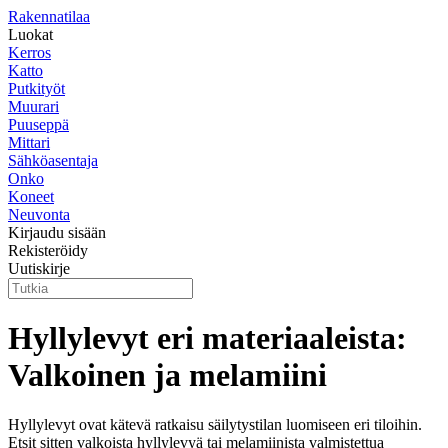
Rakennatilaa
Luokat
Kerros
Katto
Putkityöt
Muurari
Puuseppä
Mittari
Sähköasentaja
Onko
Koneet
Neuvonta
Kirjaudu sisään
Rekisteröidy
Uutiskirje
Hyllylevyt eri materiaaleista:
Valkoinen ja melamiini
Hyllylevyt ovat kätevä ratkaisu säilytystilan luomiseen eri tiloihin.
Etsit sitten valkoista hyllylevyä tai melamiinista valmistettua