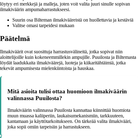
löytyy eri merkkejä ja malleja, joten voit valita juuri sinulle sopivan
ilmakiväärin ampumaharrastukseesi.
Suurin osa Bilteman ilmakivääreistä on huollettavia ja kestäviä
Valitse omasi tarpeidesi mukaan
Päätelmä
Ilmakiväärit ovat suosittuja harrastusvälineitä, jotka sopivat niin
aloittelijoille kuin kokeneemmillekin ampujille. Puuilosta ja Biltemasta
löydät laadukkaita ilmakiväärejä, luoteja ja kiikaritähtäimiä, jotka
tekevät ampumisesta mielenkiintoista ja hauskaa.
Mitä asioita tulisi ottaa huomioon ilmakiväärin
valinnassa Puuilosta?
Ilmakiväärin valinnassa Puuilosta kannattaa kiinnittää huomiota
muun muassa kaliiperiin, laukaisumekanismiin, tarkkuuteen,
kantamaan ja käyttötarkoitukseen. On tärkeää valita ilmakivääri,
joka sopii omiin tarpeisiin ja harrastukseen.