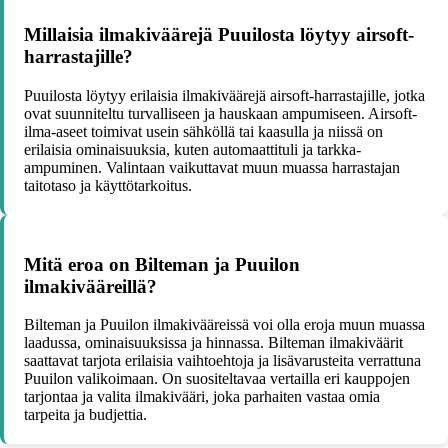
Millaisia ilmakiväärejä Puuilosta löytyy airsoft-
harrastajille?
Puuilosta löytyy erilaisia ilmakiväärejä airsoft-harrastajille, jotka
ovat suunniteltu turvalliseen ja hauskaan ampumiseen. Airsoft-
ilma-aseet toimivat usein sähköllä tai kaasulla ja niissä on
erilaisia ominaisuuksia, kuten automaattituli ja tarkka-
ampuminen. Valintaan vaikuttavat muun muassa harrastajan
taitotaso ja käyttötarkoitus.
Mitä eroa on Bilteman ja Puuilon
ilmakivääreillä?
Bilteman ja Puuilon ilmakivääreissä voi olla eroja muun muassa
laadussa, ominaisuuksissa ja hinnassa. Bilteman ilmakiväärit
saattavat tarjota erilaisia vaihtoehtoja ja lisävarusteita verrattuna
Puuilon valikoimaan. On suositeltavaa vertailla eri kauppojen
tarjontaa ja valita ilmakivääri, joka parhaiten vastaa omia
tarpeita ja budjettia.