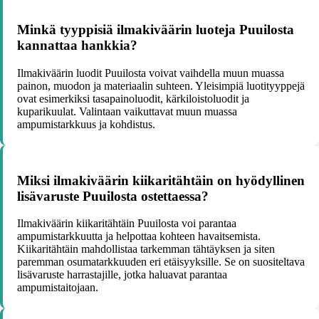
Minkä tyyppisiä ilmakiväärin luoteja Puuilosta
kannattaa hankkia?
Ilmakiväärin luodit Puuilosta voivat vaihdella muun muassa
painon, muodon ja materiaalin suhteen. Yleisimpiä luotityyppejä
ovat esimerkiksi tasapainoluodit, kärkiloistoluodit ja
kuparikuulat. Valintaan vaikuttavat muun muassa
ampumistarkkuus ja kohdistus.
Miksi ilmakiväärin kiikaritähtäin on hyödyllinen
lisävaruste Puuilosta ostettaessa?
Ilmakiväärin kiikaritähtäin Puuilosta voi parantaa
ampumistarkkuutta ja helpottaa kohteen havaitsemista.
Kiikaritähtäin mahdollistaa tarkemman tähtäyksen ja siten
paremman osumatarkkuuden eri etäisyyksille. Se on suositeltava
lisävaruste harrastajille, jotka haluavat parantaa
ampumistaitojaan.