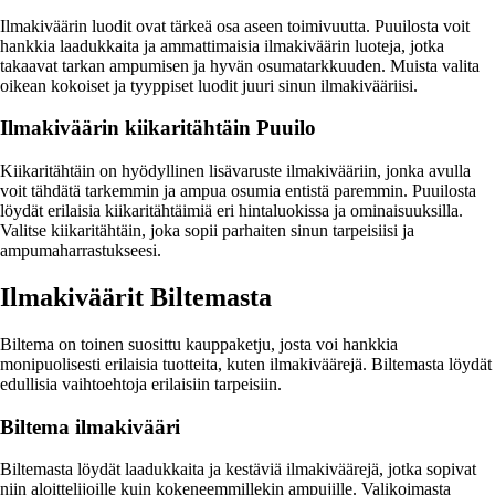
Ilmakiväärin luodit ovat tärkeä osa aseen toimivuutta. Puuilosta voit
hankkia laadukkaita ja ammattimaisia ilmakiväärin luoteja, jotka
takaavat tarkan ampumisen ja hyvän osumatarkkuuden. Muista valita
oikean kokoiset ja tyyppiset luodit juuri sinun ilmakivääriisi.
Ilmakiväärin kiikaritähtäin Puuilo
Kiikaritähtäin on hyödyllinen lisävaruste ilmakivääriin, jonka avulla
voit tähdätä tarkemmin ja ampua osumia entistä paremmin. Puuilosta
löydät erilaisia kiikaritähtäimiä eri hintaluokissa ja ominaisuuksilla.
Valitse kiikaritähtäin, joka sopii parhaiten sinun tarpeisiisi ja
ampumaharrastukseesi.
Ilmakiväärit Biltemasta
Biltema on toinen suosittu kauppaketju, josta voi hankkia
monipuolisesti erilaisia tuotteita, kuten ilmakiväärejä. Biltemasta löydät
edullisia vaihtoehtoja erilaisiin tarpeisiin.
Biltema ilmakivääri
Biltemasta löydät laadukkaita ja kestäviä ilmakiväärejä, jotka sopivat
niin aloittelijoille kuin kokeneemmillekin ampujille. Valikoimasta