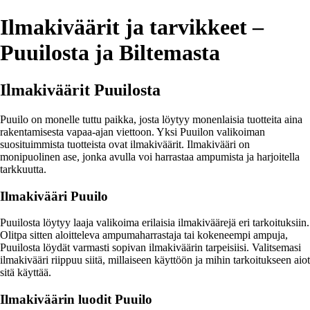
Ilmakiväärit ja tarvikkeet –
Puuilosta ja Biltemasta
Ilmakiväärit Puuilosta
Puuilo on monelle tuttu paikka, josta löytyy monenlaisia tuotteita aina
rakentamisesta vapaa-ajan viettoon. Yksi Puuilon valikoiman
suosituimmista tuotteista ovat ilmakiväärit. Ilmakivääri on
monipuolinen ase, jonka avulla voi harrastaa ampumista ja harjoitella
tarkkuutta.
Ilmakivääri Puuilo
Puuilosta löytyy laaja valikoima erilaisia ilmakiväärejä eri tarkoituksiin.
Olitpa sitten aloitteleva ampumaharrastaja tai kokeneempi ampuja,
Puuilosta löydät varmasti sopivan ilmakiväärin tarpeisiisi. Valitsemasi
ilmakivääri riippuu siitä, millaiseen käyttöön ja mihin tarkoitukseen aiot
sitä käyttää.
Ilmakiväärin luodit Puuilo