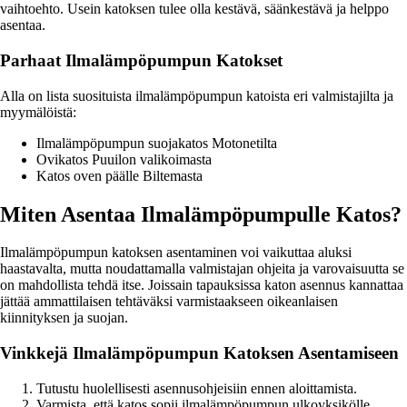
vaihtoehto. Usein katoksen tulee olla kestävä, säänkestävä ja helppo
asentaa.
Parhaat Ilmalämpöpumpun Katokset
Alla on lista suosituista ilmalämpöpumpun katoista eri valmistajilta ja
myymälöistä:
Ilmalämpöpumpun suojakatos Motonetilta
Ovikatos Puuilon valikoimasta
Katos oven päälle Biltemasta
Miten Asentaa Ilmalämpöpumpulle Katos?
Ilmalämpöpumpun katoksen asentaminen voi vaikuttaa aluksi
haastavalta, mutta noudattamalla valmistajan ohjeita ja varovaisuutta se
on mahdollista tehdä itse. Joissain tapauksissa katon asennus kannattaa
jättää ammattilaisen tehtäväksi varmistaakseen oikeanlaisen
kiinnityksen ja suojan.
Vinkkejä Ilmalämpöpumpun Katoksen Asentamiseen
Tutustu huolellisesti asennusohjeisiin ennen aloittamista.
Varmista, että katos sopii ilmalämpöpumpun ulkoyksikölle.