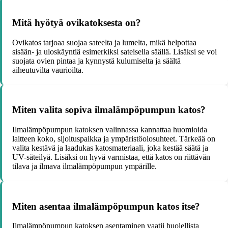
Mitä hyötyä ovikatoksesta on?
Ovikatos tarjoaa suojaa sateelta ja lumelta, mikä helpottaa
sisään- ja uloskäyntiä esimerkiksi sateisella säällä. Lisäksi se voi
suojata ovien pintaa ja kynnystä kulumiselta ja säältä
aiheutuvilta vaurioilta.
Miten valita sopiva ilmalämpöpumpun katos?
Ilmalämpöpumpun katoksen valinnassa kannattaa huomioida
laitteen koko, sijoituspaikka ja ympäristöolosuhteet. Tärkeää on
valita kestävä ja laadukas katosmateriaali, joka kestää säätä ja
UV-säteilyä. Lisäksi on hyvä varmistaa, että katos on riittävän
tilava ja ilmava ilmalämpöpumpun ympärille.
Miten asentaa ilmalämpöpumpun katos itse?
Ilmalämpöpumpun katoksen asentaminen vaatii huolellista