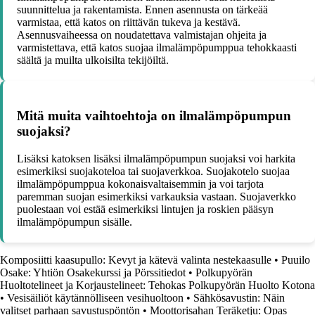
suunnittelua ja rakentamista. Ennen asennusta on tärkeää
varmistaa, että katos on riittävän tukeva ja kestävä.
Asennusvaiheessa on noudatettava valmistajan ohjeita ja
varmistettava, että katos suojaa ilmalämpöpumppua tehokkaasti
säältä ja muilta ulkoisilta tekijöiltä.
Mitä muita vaihtoehtoja on ilmalämpöpumpun
suojaksi?
Lisäksi katoksen lisäksi ilmalämpöpumpun suojaksi voi harkita
esimerkiksi suojakoteloa tai suojaverkkoa. Suojakotelo suojaa
ilmalämpöpumppua kokonaisvaltaisemmin ja voi tarjota
paremman suojan esimerkiksi varkauksia vastaan. Suojaverkko
puolestaan voi estää esimerkiksi lintujen ja roskien pääsyn
ilmalämpöpumpun sisälle.
Komposiitti kaasupullo: Kevyt ja kätevä valinta nestekaasulle
•
Puuilo
Osake: Yhtiön Osakekurssi ja Pörssitiedot
•
Polkupyörän
Huoltotelineet ja Korjaustelineet: Tehokas Polkupyörän Huolto Kotona
•
Vesisäiliöt käytännölliseen vesihuoltoon
•
Sähkösavustin: Näin
valitset parhaan savustuspöntön
•
Moottorisahan Teräketju: Opas