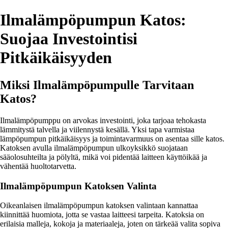
Ilmalämpöpumpun Katos:
Suojaa Investointisi
Pitkäikäisyyden
Miksi Ilmalämpöpumpulle Tarvitaan
Katos?
Ilmalämpöpumppu on arvokas investointi, joka tarjoaa tehokasta
lämmitystä talvella ja viilennystä kesällä. Yksi tapa varmistaa
lämpöpumpun pitkäikäisyys ja toimintavarmuus on asentaa sille katos.
Katoksen avulla ilmalämpöpumpun ulkoyksikkö suojataan
sääolosuhteilta ja pölyltä, mikä voi pidentää laitteen käyttöikää ja
vähentää huoltotarvetta.
Ilmalämpöpumpun Katoksen Valinta
Oikeanlaisen ilmalämpöpumpun katoksen valintaan kannattaa
kiinnittää huomiota, jotta se vastaa laitteesi tarpeita. Katoksia on
erilaisia malleja, kokoja ja materiaaleja, joten on tärkeää valita sopiva