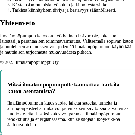
Käytä asianmukaisia työkaluja ja kiinnitystarvikkeita.
Tarkista kiinnityksen tiiviys ja kestävyys säännöllisesti.
Yhteenveto
Ilmalämpöpumpun katos on hyödyllinen lisävaruste, joka suojaa
laitettasi ja parantaa sen toimintavarmuutta. Valitsemalla sopivan katon
ja huolellisen asennuksen voit pidentää ilmalämpöpumpun käyttöikää
ja nauttia sen tarjoamasta mukavuudesta pitkään.
© 2023 Ilmalämpöpumppu Oy
Miksi ilmalämpöpumpulle kannattaa harkita
katon asentamista?
Ilmalämpöpumpun katos suojaa laitetta sateelta, lumelta ja
auringonpaisteelta, mikä voi pidentää sen käyttöikää ja vähentää
huoltotarvetta. Lisäksi katos voi parantaa ilmalämpöpumpun
tehokkuutta ja energiansäästöä, kun se suojaa ulkoyksikköä
ääriolosuhteilta.