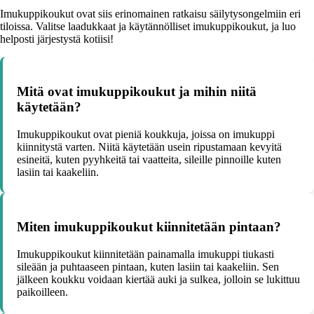
Imukuppikoukut ovat siis erinomainen ratkaisu säilytysongelmiin eri
tiloissa. Valitse laadukkaat ja käytännölliset imukuppikoukut, ja luo
helposti järjestystä kotiisi!
Mitä ovat imukuppikoukut ja mihin niitä
käytetään?
Imukuppikoukut ovat pieniä koukkuja, joissa on imukuppi
kiinnitystä varten. Niitä käytetään usein ripustamaan kevyitä
esineitä, kuten pyyhkeitä tai vaatteita, sileille pinnoille kuten
lasiin tai kaakeliin.
Miten imukuppikoukut kiinnitetään pintaan?
Imukuppikoukut kiinnitetään painamalla imukuppi tiukasti
sileään ja puhtaaseen pintaan, kuten lasiin tai kaakeliin. Sen
jälkeen koukku voidaan kiertää auki ja sulkea, jolloin se lukittuu
paikoilleen.