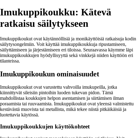
Imukuppikoukku: Kätevä
ratkaisu säilytykseen
Imukuppikoukut ovat käytännöllisiä ja monikäyttöisiä ratkaisuja kodin
säilytysongelmiin. Voit käyttää imukuppikoukkuja ripustamiseen,
säilyttämiseen ja järjestämiseen eri tiloissa. Seuraavassa käymme läpi
imukuppikoukkujen hyödyllisyyttä sekä vinkkejä niiden käyttöön eri
tilanteissa.
Imukuppikoukun ominaisuudet
Imukuppikoukut ovat varustettu vahvoilla imukupeilla, jotka
kiinnittyvät sileisiin pintoihin luoden tukevan pidon. Tämä
mahdollistaa koukkujen helpon asentamisen ja siirtämisen ilman
poraamista tai ruuvaamista. Imukuppikoukut ovat yleensä valmistettu
kestävästä muovista tai metallista, mikä tekee niistä pitkäikäisiä ja
luotettavia käytössä.
Imukuppikoukkujen käyttökohteet