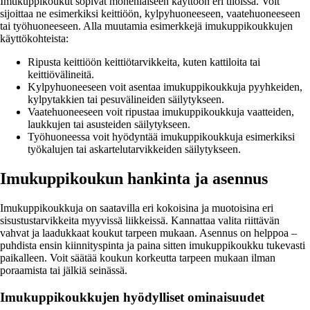
Imukuppikoukut sopivat monenlaiseen käyttöön eri tiloissa. Voit
sijoittaa ne esimerkiksi keittiöön, kylpyhuoneeseen, vaatehuoneeseen
tai työhuoneeseen. Alla muutamia esimerkkejä imukuppikoukkujen
käyttökohteista:
Ripusta keittiöön keittiötarvikkeita, kuten kattiloita tai
keittiövälineitä.
Kylpyhuoneeseen voit asentaa imukuppikoukkuja pyyhkeiden,
kylpytakkien tai pesuvälineiden säilytykseen.
Vaatehuoneeseen voit ripustaa imukuppikoukkuja vaatteiden,
laukkujen tai asusteiden säilytykseen.
Työhuoneessa voit hyödyntää imukuppikoukkuja esimerkiksi
työkalujen tai askartelutarvikkeiden säilytykseen.
Imukuppikoukun hankinta ja asennus
Imukuppikoukkuja on saatavilla eri kokoisina ja muotoisina eri
sisustustarvikkeita myyvissä liikkeissä. Kannattaa valita riittävän
vahvat ja laadukkaat koukut tarpeen mukaan. Asennus on helppoa –
puhdista ensin kiinnityspinta ja paina sitten imukuppikoukku tukevasti
paikalleen. Voit säätää koukun korkeutta tarpeen mukaan ilman
poraamista tai jälkiä seinässä.
Imukuppikoukkujen hyödylliset ominaisuudet