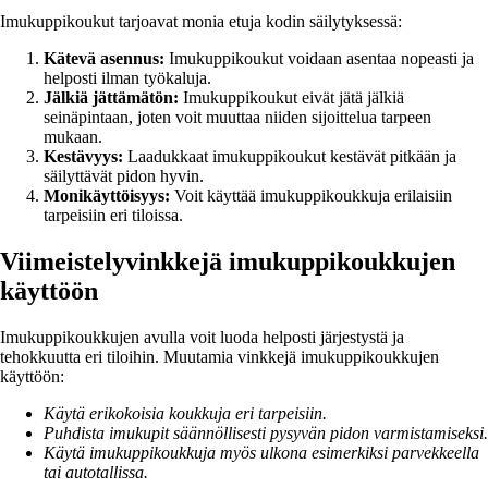
Imukuppikoukut tarjoavat monia etuja kodin säilytyksessä:
Kätevä asennus:
Imukuppikoukut voidaan asentaa nopeasti ja
helposti ilman työkaluja.
Jälkiä jättämätön:
Imukuppikoukut eivät jätä jälkiä
seinäpintaan, joten voit muuttaa niiden sijoittelua tarpeen
mukaan.
Kestävyys:
Laadukkaat imukuppikoukut kestävät pitkään ja
säilyttävät pidon hyvin.
Monikäyttöisyys:
Voit käyttää imukuppikoukkuja erilaisiin
tarpeisiin eri tiloissa.
Viimeistelyvinkkejä imukuppikoukkujen
käyttöön
Imukuppikoukkujen avulla voit luoda helposti järjestystä ja
tehokkuutta eri tiloihin. Muutamia vinkkejä imukuppikoukkujen
käyttöön:
Käytä erikokoisia koukkuja eri tarpeisiin.
Puhdista imukupit säännöllisesti pysyvän pidon varmistamiseksi.
Käytä imukuppikoukkuja myös ulkona esimerkiksi parvekkeella
tai autotallissa.