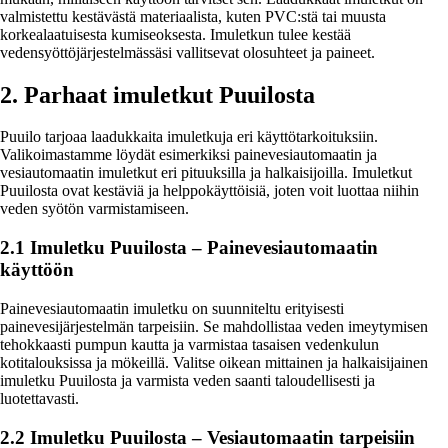
valmistettu kestävästä materiaalista, kuten PVC:stä tai muusta
korkealaatuisesta kumiseoksesta. Imuletkun tulee kestää
vedensyöttöjärjestelmässäsi vallitsevat olosuhteet ja paineet.
2. Parhaat imuletkut Puuilosta
Puuilo tarjoaa laadukkaita imuletkuja eri käyttötarkoituksiin.
Valikoimastamme löydät esimerkiksi painevesiautomaatin ja
vesiautomaatin imuletkut eri pituuksilla ja halkaisijoilla. Imuletkut
Puuilosta ovat kestäviä ja helppokäyttöisiä, joten voit luottaa niihin
veden syötön varmistamiseen.
2.1 Imuletku Puuilosta – Painevesiautomaatin
käyttöön
Painevesiautomaatin imuletku on suunniteltu erityisesti
painevesijärjestelmän tarpeisiin. Se mahdollistaa veden imeytymisen
tehokkaasti pumpun kautta ja varmistaa tasaisen vedenkulun
kotitalouksissa ja mökeillä. Valitse oikean mittainen ja halkaisijainen
imuletku Puuilosta ja varmista veden saanti taloudellisesti ja
luotettavasti.
2.2 Imuletku Puuilosta – Vesiautomaatin tarpeisiin