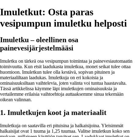
Imuletkut: Osta paras
vesipumpun imuletku helposti
Imuletku – oleellinen osa
painevesijärjestelmääsi
Imuletku on tärkeä osa vesipumpun toimintaa ja painevesiautomaatin
toimivuutta. Kun etsit laadukasta imuletkua, monet seikat tulee ottaa
huomioon. Imuletkun tulee olla kestävä, sopivan pituinen ja
materiaaliltaan laadukas. Imuletkuja on eri kokoisia ja
ominaisuuksiltaan vaihtelevia, joten valinta voi tuntua haastavalta.
Tässä artikkelissa käymme läpi imuletkujen ominaisuuksia ja
vertailemme erilaisia vaihtoehtoja auttaaksemme sinua tekemään
oikean valinnan.
1. Imuletkujen koot ja materiaalit
Imuletkuja on saatavilla eri pituisina ja halkaisijoina. Yleisimmät
halkaisijat ovat 1 tuuma ja 1,25 tuumaa. Valitse imuletkun koko sen
mukaan, millaiseen käyttöön tarvitset sen. Laadukkaat imuletkut on