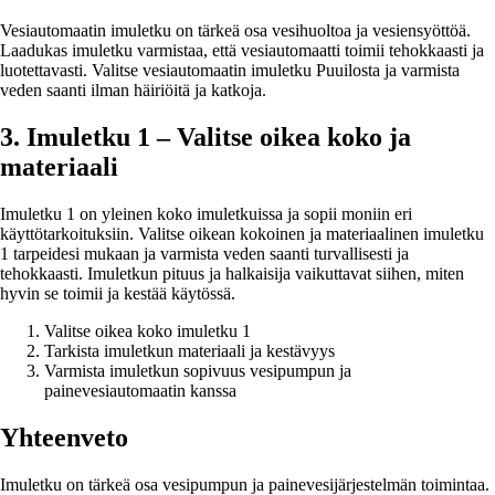
Vesiautomaatin imuletku on tärkeä osa vesihuoltoa ja vesiensyöttöä.
Laadukas imuletku varmistaa, että vesiautomaatti toimii tehokkaasti ja
luotettavasti. Valitse vesiautomaatin imuletku Puuilosta ja varmista
veden saanti ilman häiriöitä ja katkoja.
3. Imuletku 1 – Valitse oikea koko ja
materiaali
Imuletku 1 on yleinen koko imuletkuissa ja sopii moniin eri
käyttötarkoituksiin. Valitse oikean kokoinen ja materiaalinen imuletku
1 tarpeidesi mukaan ja varmista veden saanti turvallisesti ja
tehokkaasti. Imuletkun pituus ja halkaisija vaikuttavat siihen, miten
hyvin se toimii ja kestää käytössä.
Valitse oikea koko imuletku 1
Tarkista imuletkun materiaali ja kestävyys
Varmista imuletkun sopivuus vesipumpun ja
painevesiautomaatin kanssa
Yhteenveto
Imuletku on tärkeä osa vesipumpun ja painevesijärjestelmän toimintaa.