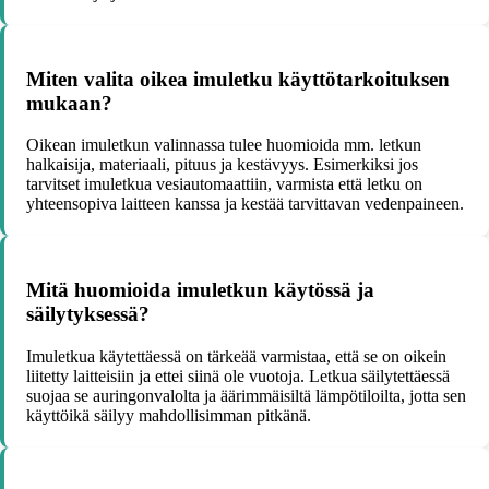
Miten valita oikea imuletku käyttötarkoituksen
mukaan?
Oikean imuletkun valinnassa tulee huomioida mm. letkun
halkaisija, materiaali, pituus ja kestävyys. Esimerkiksi jos
tarvitset imuletkua vesiautomaattiin, varmista että letku on
yhteensopiva laitteen kanssa ja kestää tarvittavan vedenpaineen.
Mitä huomioida imuletkun käytössä ja
säilytyksessä?
Imuletkua käytettäessä on tärkeää varmistaa, että se on oikein
liitetty laitteisiin ja ettei siinä ole vuotoja. Letkua säilytettäessä
suojaa se auringonvalolta ja äärimmäisiltä lämpötiloilta, jotta sen
käyttöikä säilyy mahdollisimman pitkänä.