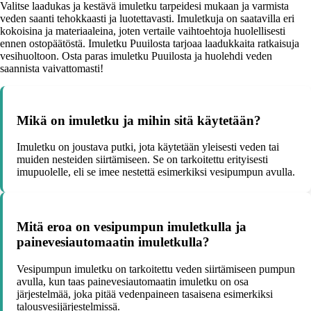
Valitse laadukas ja kestävä imuletku tarpeidesi mukaan ja varmista
veden saanti tehokkaasti ja luotettavasti. Imuletkuja on saatavilla eri
kokoisina ja materiaaleina, joten vertaile vaihtoehtoja huolellisesti
ennen ostopäätöstä. Imuletku Puuilosta tarjoaa laadukkaita ratkaisuja
vesihuoltoon. Osta paras imuletku Puuilosta ja huolehdi veden
saannista vaivattomasti!
Mikä on imuletku ja mihin sitä käytetään?
Imuletku on joustava putki, jota käytetään yleisesti veden tai
muiden nesteiden siirtämiseen. Se on tarkoitettu erityisesti
imupuolelle, eli se imee nestettä esimerkiksi vesipumpun avulla.
Mitä eroa on vesipumpun imuletkulla ja
painevesiautomaatin imuletkulla?
Vesipumpun imuletku on tarkoitettu veden siirtämiseen pumpun
avulla, kun taas painevesiautomaatin imuletku on osa
järjestelmää, joka pitää vedenpaineen tasaisena esimerkiksi
talousvesijärjestelmissä.