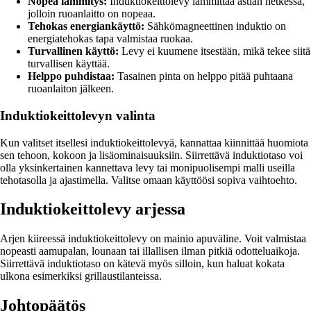
Nopea lämmitys:
Induktiokeittolevy lämmittää astian hetkessä,
jolloin ruoanlaitto on nopeaa.
Tehokas energiankäyttö:
Sähkömagneettinen induktio on
energiatehokas tapa valmistaa ruokaa.
Turvallinen käyttö:
Levy ei kuumene itsestään, mikä tekee siitä
turvallisen käyttää.
Helppo puhdistaa:
Tasainen pinta on helppo pitää puhtaana
ruoanlaiton jälkeen.
Induktiokeittolevyn valinta
Kun valitset itsellesi induktiokeittolevyä, kannattaa kiinnittää huomiota
sen tehoon, kokoon ja lisäominaisuuksiin. Siirrettävä induktiotaso voi
olla yksinkertainen kannettava levy tai monipuolisempi malli useilla
tehotasolla ja ajastimella. Valitse omaan käyttöösi sopiva vaihtoehto.
Induktiokeittolevy arjessa
Arjen kiireessä induktiokeittolevy on mainio apuväline. Voit valmistaa
nopeasti aamupalan, lounaan tai illallisen ilman pitkiä odotteluaikoja.
Siirrettävä induktiotaso on kätevä myös silloin, kun haluat kokata
ulkona esimerkiksi grillaustilanteissa.
Johtopäätös