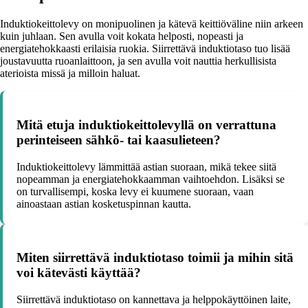
Induktiokeittolevy on monipuolinen ja kätevä keittiöväline niin arkeen
kuin juhlaan. Sen avulla voit kokata helposti, nopeasti ja
energiatehokkaasti erilaisia ruokia. Siirrettävä induktiotaso tuo lisää
joustavuutta ruoanlaittoon, ja sen avulla voit nauttia herkullisista
aterioista missä ja milloin haluat.
Mitä etuja induktiokeittolevyllä on verrattuna
perinteiseen sähkö- tai kaasulieteen?
Induktiokeittolevy lämmittää astian suoraan, mikä tekee siitä
nopeamman ja energiatehokkaamman vaihtoehdon. Lisäksi se
on turvallisempi, koska levy ei kuumene suoraan, vaan
ainoastaan astian kosketuspinnan kautta.
Miten siirrettävä induktiotaso toimii ja mihin sitä
voi kätevästi käyttää?
Siirrettävä induktiotaso on kannettava ja helppokäyttöinen laite,