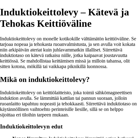
Induktiokeittolevy – Kätevä ja
Tehokas Keittiöväline
Induktiokeittolevy on monelle kotikokille välttämätön keittiöväline. Se
tarjoaa nopeaa ja tehokasta ruoanvalmistusta, ja sen avulla voit kokata
niin arkipäivän ateriat kuin juhlavammatkin illalliset. Siirrettävä
induktiotaso on kätevä ratkaisu niille, jotka kaipaavat joustavuutta
keittiössä. Se mahdollistaa keittämisen missä ja milloin tahansa, olit
sitten kotona, mökillä tai vaikkapa piknikillä luonnossa.
Mikä on induktiokeittolevy?
Induktiokeittolevy on keittiölaitteisto, joka toimii sähkömagneettisen
induktion avulla. Se lämmittää kattilan tai pannun suoraan, jolloin
ruoanlaitto tapahtuu nopeasti ja tehokkaasti. Siirrettävä induktiotaso on
käytännöllinen vaihtoehto perinteisille liesille, sillä se on helppo
sijoittaa eri tiloihin tarpeen mukaan.
Induktiokeittolevyn edut