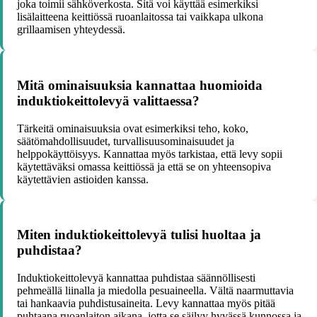
joka toimii sähköverkosta. Sitä voi käyttää esimerkiksi
lisälaitteena keittiössä ruoanlaitossa tai vaikkapa ulkona
grillaamisen yhteydessä.
Mitä ominaisuuksia kannattaa huomioida
induktiokeittolevyä valittaessa?
Tärkeitä ominaisuuksia ovat esimerkiksi teho, koko,
säätömahdollisuudet, turvallisuusominaisuudet ja
helppokäyttöisyys. Kannattaa myös tarkistaa, että levy sopii
käytettäväksi omassa keittiössä ja että se on yhteensopiva
käytettävien astioiden kanssa.
Miten induktiokeittolevyä tulisi huoltaa ja
puhdistaa?
Induktiokeittolevyä kannattaa puhdistaa säännöllisesti
pehmeällä liinalla ja miedolla pesuaineella. Vältä naarmuttavia
tai hankaavia puhdistusaineita. Levy kannattaa myös pitää
puhtaana ruoanlaiton aikana, jotta se säilyy hyvässä kunnossa ja