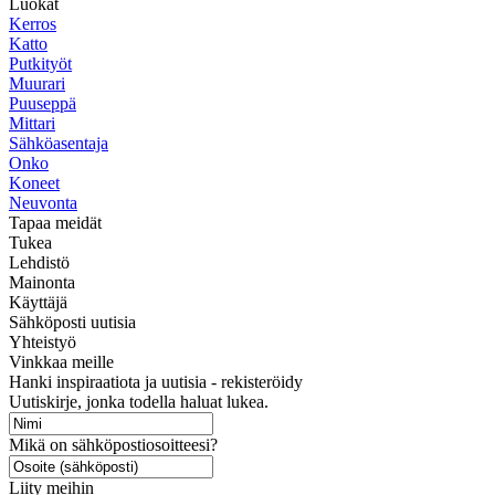
Luokat
Kerros
Katto
Putkityöt
Muurari
Puuseppä
Mittari
Sähköasentaja
Onko
Koneet
Neuvonta
Tapaa meidät
Tukea
Lehdistö
Mainonta
Käyttäjä
Sähköposti uutisia
Yhteistyö
Vinkkaa meille
Hanki inspiraatiota ja uutisia - rekisteröidy
Uutiskirje, jonka todella haluat lukea.
Mikä on sähköpostiosoitteesi?
Liity meihin