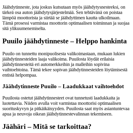
Jäähdytinneste, jota joskus kutsutaan myös jäähdytysnesteeksi, on
tärkeä osa auton jäähdytysjärjestelmää. Sen tehtävänä on poistaa
lämpöä moottorista ja siirtää se jäähdyttimen kautta ulkoilmaan.
Tämä prosessi varmistaa moottorin optimaalisen toiminnan ja suojaa
sitä ylikuumenemiselta.
Puuilo jäähdytinneste – Helppo hankinta
Puuilo on tunnettu monipuolisesta valikoimastaan, mukaan lukien
jäähdytinnesteiden laaja valikoima. Puuilosta löydät erilaisia
jäähdytinnesteitä eri automerkkeihin ja malleihin sopivina
vaihtoehtoina. Tämä tekee sopivan jäähdytinnesteiden löytämisestä
entistä helpompaa.
Jäähdytinneste Puuilo – Laadukkaat vaihtoehdot
Puuilosta ostetut jäähdytinnesteet ovat tunnetusti laadukkaita ja
luotettavia. Niiden avulla voit varmistaa moottorisi optimaalisen
suorituskyvyn ja pitkäikäisyyden. Puuilosta saat myös asiantuntevaa
apua ja neuvoja oikean jäähdytinnestevalinnan tekemiseen.
Jäähäri – Mitä se tarkoittaa?