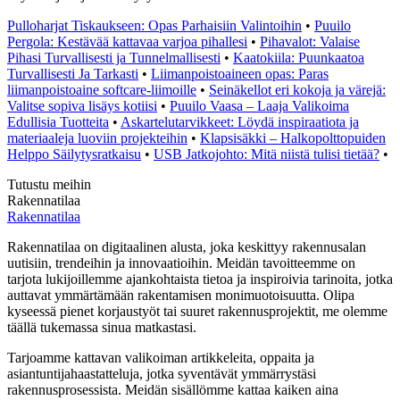
Pulloharjat Tiskaukseen: Opas Parhaisiin Valintoihin
•
Puuilo
Pergola: Kestävää kattavaa varjoa pihallesi
•
Pihavalot: Valaise
Pihasi Turvallisesti ja Tunnelmallisesti
•
Kaatokiila: Puunkaatoa
Turvallisesti Ja Tarkasti
•
Liimanpoistoaineen opas: Paras
liimanpoistoaine softcare-liimoille
•
Seinäkellot eri kokoja ja värejä:
Valitse sopiva lisäys kotiisi
•
Puuilo Vaasa – Laaja Valikoima
Edullisia Tuotteita
•
Askartelutarvikkeet: Löydä inspiraatiota ja
materiaaleja luoviin projekteihin
•
Klapsisäkki – Halkopolttopuiden
Helppo Säilytysratkaisu
•
USB Jatkojohto: Mitä niistä tulisi tietää?
•
Tutustu meihin
Rakennatilaa
Rakennatilaa
Rakennatilaa on digitaalinen alusta, joka keskittyy rakennusalan
uutisiin, trendeihin ja innovaatioihin. Meidän tavoitteemme on
tarjota lukijoillemme ajankohtaista tietoa ja inspiroivia tarinoita, jotka
auttavat ymmärtämään rakentamisen monimuotoisuutta. Olipa
kyseessä pienet korjaustyöt tai suuret rakennusprojektit, me olemme
täällä tukemassa sinua matkastasi.
Tarjoamme kattavan valikoiman artikkeleita, oppaita ja
asiantuntijahaastatteluja, jotka syventävät ymmärrystäsi
rakennusprosessista. Meidän sisällömme kattaa kaiken aina