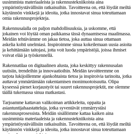
uusimmista materiaaleista ja rakennustekniikoista aina
ympäristöystävällisiin ratkaisuihin. Tavoitteena on, että löydät meiltä
käytännön vinkkejä ja ideoita, jotka innostavat sinua toteuttamaan
omia rakennusprojekteja.
Rakennusalalla on paljon mahdollisuuksia, ja uskomme, että
jokainen voi löytää oman paikkansa tässä dynaamisessa maailmassa.
Meidän tehtävämme on jakaa tietoa, joka auttaa sinua ottamaan
askelia kohti unelmiasi. Inspiroimme sinua kokeilemaan uusia asioita
ja kehittämään taitojasi, jotta voit luoda ympäristöjä, joissa ihmiset
voivat elää ja työskennellä.
Rakennatilaa on digitaalinen alusta, joka keskittyy rakennusalan
uutisiin, trendeihin ja innovaatioihin. Meidän tavoitteemme on
tarjota lukijoillemme ajankohtaista tietoa ja inspiroivia tarinoita, jotka
auttavat ymmärtämään rakentamisen monimuotoisuutta. Olipa
kyseessä pienet korjaustyöt tai suuret rakennusprojektit, me olemme
täällä tukemassa sinua matkastasi.
Tarjoamme kattavan valikoiman artikkeleita, oppaita ja
asiantuntijahaastatteluja, jotka syventävät ymmärrystäsi
rakennusprosessista. Meidän sisällömme kattaa kaiken aina
uusimmista materiaaleista ja rakennustekniikoista aina
ympäristöystävällisiin ratkaisuihin. Tavoitteena on, että löydät meiltä
käytännön vinkkejä ja ideoita, jotka innostavat sinua toteuttamaan