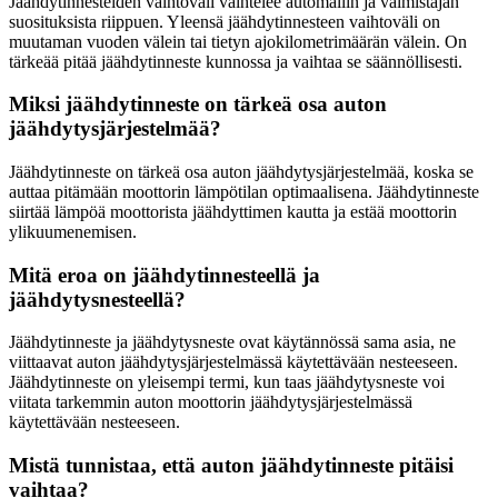
Jäähdytinnesteiden vaihtoväli vaihtelee automallin ja valmistajan
suosituksista riippuen. Yleensä jäähdytinnesteen vaihtoväli on
muutaman vuoden välein tai tietyn ajokilometrimäärän välein. On
tärkeää pitää jäähdytinneste kunnossa ja vaihtaa se säännöllisesti.
Miksi jäähdytinneste on tärkeä osa auton
jäähdytysjärjestelmää?
Jäähdytinneste on tärkeä osa auton jäähdytysjärjestelmää, koska se
auttaa pitämään moottorin lämpötilan optimaalisena. Jäähdytinneste
siirtää lämpöä moottorista jäähdyttimen kautta ja estää moottorin
ylikuumenemisen.
Mitä eroa on jäähdytinnesteellä ja
jäähdytysnesteellä?
Jäähdytinneste ja jäähdytysneste ovat käytännössä sama asia, ne
viittaavat auton jäähdytysjärjestelmässä käytettävään nesteeseen.
Jäähdytinneste on yleisempi termi, kun taas jäähdytysneste voi
viitata tarkemmin auton moottorin jäähdytysjärjestelmässä
käytettävään nesteeseen.
Mistä tunnistaa, että auton jäähdytinneste pitäisi
vaihtaa?