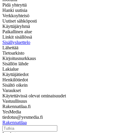
Pidä yhteyttä
Hanki uutisia
Verkkoyhteisö
Uutiset sähköposti
Käyttäjäryhmä
Paikallinen alue
Linkit sisällössä
Sisällysluettelo
Lähettää
Tietoarkisto
Kirjoitusnurkkaus
Sisällön lähde
Lakialue
Käyttäjätiedot
Henkilötiedot
Sisältö oikein
Varaukset
Käytettävissä olevat ominaisuudet
Vastuullisuus
Rakennatilaa.fi
YesMedia
tiedotus@yesmedia.fi
Rakennatilaa