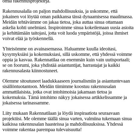
omia rakennusprojekteja.
Rakennusalalla on paljon mahdollisuuksia, ja uskomme, että
jokainen voi löytää oman paikkansa tässä dynaamisessa maailmassa.
Meidän tehtävämme on jakaa tietoa, joka auttaa sinua ottamaan
askelia kohti unelmiasi. Inspiroimme sinua kokeilemaan uusia asioita
ja kehittämään taitojasi, jotta voit luoda ympäristöjä, joissa ihmiset
voivat elää ja työskennellä.
Yhteisömme on avainasemassa. Haluamme kuulla ideoitasi,
kysymyksiäsi ja kokemuksiasi, sillä uskomme, että yhdessä voimme
oppia ja kasvaa. Rakennatilaa on enemmän kuin vain uutisportaali;
se on foorumi, joka yhdistää asiantuntijat, harrastajat ja kaikki
rakennusalasta kiinnostuneet.
Olemme sitoutuneet laadukkaaseen journalismiin ja asiantuntevaan
sisällöntuotantoon. Meidän tiimimme koostuu rakennusalan
ammattilaisista, jotka ovat intohimoisia jakamaan tietoa ja
kokemuksia. Tämä intohimo näkyy jokaisessa artikkelissamme ja
jokaisessa tarinassamme.
Liity mukaan Rakennatilaan ja löydä inspiraatiota seuraavaan
projektiisi. Me olemme täällä sinua varten, valmiina tukemaan sinua
kaikissa rakennusalan haasteissa ja mahdollisuuksissa. Yhdessä
voimme rakentaa parempaa tulevaisuutta!