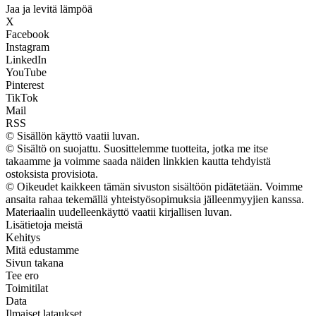
Jaa ja levitä lämpöä
X
Facebook
Instagram
LinkedIn
YouTube
Pinterest
TikTok
Mail
RSS
© Sisällön käyttö vaatii luvan.
© Sisältö on suojattu. Suosittelemme tuotteita, jotka me itse
takaamme ja voimme saada näiden linkkien kautta tehdyistä
ostoksista provisiota.
© Oikeudet kaikkeen tämän sivuston sisältöön pidätetään. Voimme
ansaita rahaa tekemällä yhteistyösopimuksia jälleenmyyjien kanssa.
Materiaalin uudelleenkäyttö vaatii kirjallisen luvan.
Lisätietoja meistä
Kehitys
Mitä edustamme
Sivun takana
Tee ero
Toimitilat
Data
Ilmaiset lataukset