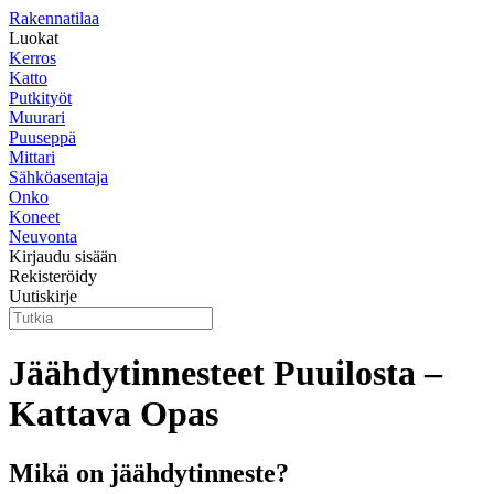
Rakennatilaa
Luokat
Kerros
Katto
Putkityöt
Muurari
Puuseppä
Mittari
Sähköasentaja
Onko
Koneet
Neuvonta
Kirjaudu sisään
Rekisteröidy
Uutiskirje
Jäähdytinnesteet Puuilosta –
Kattava Opas
Mikä on jäähdytinneste?