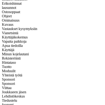
Erikoishinnat
lausunnot
Ostosoppaat
Ohjeet
Ominaisuus
Kuvaus
Vastaukset kysymyksiin
Vianetsintä
Käyttäjäkokemus
Vapaita paikkoja
Apua tiedoilla
Käyttäjä
Minun kojelautani
Rekisteröinti
Hintataso
Tuotto
Moduulit
Yhteistä työtä
Sponsori
Sponsori
Viittaa
Joukkueen jäsen
Lehdistökeskus
Tiedustelu
foorumi