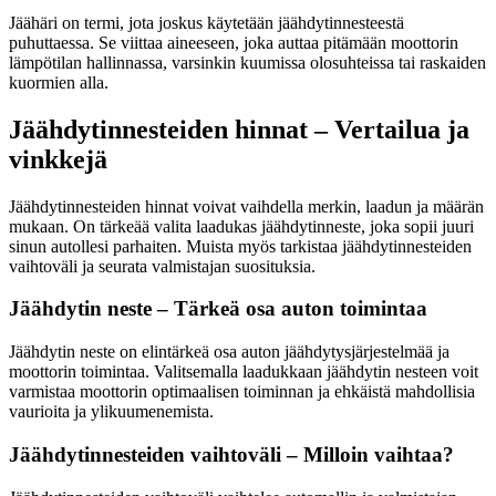
Jäähäri on termi, jota joskus käytetään jäähdytinnesteestä
puhuttaessa. Se viittaa aineeseen, joka auttaa pitämään moottorin
lämpötilan hallinnassa, varsinkin kuumissa olosuhteissa tai raskaiden
kuormien alla.
Jäähdytinnesteiden hinnat – Vertailua ja
vinkkejä
Jäähdytinnesteiden hinnat voivat vaihdella merkin, laadun ja määrän
mukaan. On tärkeää valita laadukas jäähdytinneste, joka sopii juuri
sinun autollesi parhaiten. Muista myös tarkistaa jäähdytinnesteiden
vaihtoväli ja seurata valmistajan suosituksia.
Jäähdytin neste – Tärkeä osa auton toimintaa
Jäähdytin neste on elintärkeä osa auton jäähdytysjärjestelmää ja
moottorin toimintaa. Valitsemalla laadukkaan jäähdytin nesteen voit
varmistaa moottorin optimaalisen toiminnan ja ehkäistä mahdollisia
vaurioita ja ylikuumenemista.
Jäähdytinnesteiden vaihtoväli – Milloin vaihtaa?