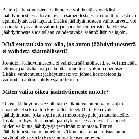
Auton jäähdytinnesteen vaihtotarve voi ilmetä esimerkiksi
jäähdytinnesteessä havaittavasta sameudesta, värin muuttumisesta tai
epämiellyttävästä hajusta. Lisäksi jäähdytinnesteen vaihtotarvetta voi
arvioida myös auton valmistajan suositusten perusteella, yleensä
jäähdytinneste suositellaan vaihdettavaksi säännöllisin väliajoin.
Mitä seurauksia voi olla, jos auton jäähdytinnestettä
ei vaihdeta säännöllisesti?
Jos auton jäähdytinnestettä ei vaihdeta säännöllisesti, se voi menettää
tehonsa jäähdyttäjänä ja aiheuttaa moottorin ylikuumenemisen.
Lisäksi vanhentunut jäähdytinneste voi johtaa korroosioon ja
vaurioittaa auton jäähdytysjärjestelmää.
Miten valita oikea jäähdytinneste autolle?
Oikean jäähdytinneste valintaan vaikuttavat auton valmistajan
suositukset sekä auton käyttöolosuhteet. On tärkeää valita
jäähdytinneste, joka sopii auton moottorityypille ja materiaaleille.
Lisäksi on hyvä huomioida jäähdytinnesteessä olevat lisäaineet ja
niiden vaikutus jäähdytysjärjestelmän toimintaan. Ennen
jäähdytinneste valinnan tekemistä kannattaa aina tarkistaa auton
käyttöohjekirjasta tai kysyä ammattilaisen neuvoa.